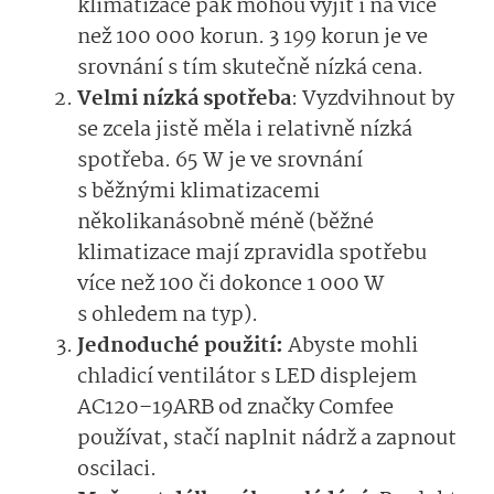
klimatizace pak mohou vyjít i na více
než 100 000 korun. 3 199 korun je ve
srovnání s tím skutečně nízká cena.
Velmi nízká spotřeba
: Vyzdvihnout by
se zcela jistě měla i relativně nízká
spotřeba. 65 W je ve srovnání
s běžnými klimatizacemi
několikanásobně méně (běžné
klimatizace mají zpravidla spotřebu
více než 100 či dokonce 1 000 W
s ohledem na typ).
Jednoduché použití:
Abyste mohli
chladicí ventilátor s LED displejem
AC120–19ARB od značky Comfee
používat, stačí naplnit nádrž a zapnout
oscilaci.