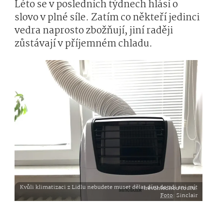
Léto se v posledních týdnech hlásí o
slovo v plné síle. Zatím co někteří jedinci
vedra naprosto zbožňují, jiní raději
zůstávají v příjemném chladu.
Kvůli klimatizaci z Lidlu nebudete muset dělat díru do zdi ani mít nevzhlednou rouru.
Foto
: Sinclair