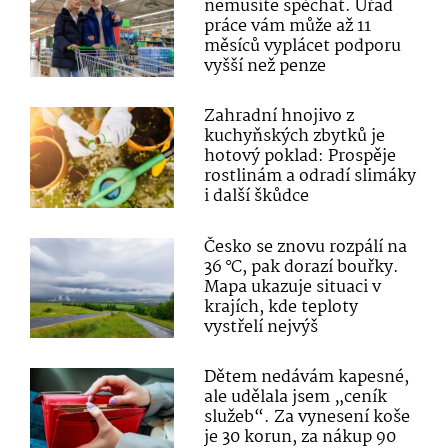
nemusíte spěchat. Úřad
práce vám může až 11
měsíců vyplácet podporu
vyšší než penze
Zahradní hnojivo z
kuchyňských zbytků je
hotový poklad: Prospěje
rostlinám a odradí slimáky
i další škůdce
Česko se znovu rozpálí na
36 °C, pak dorazí bouřky.
Mapa ukazuje situaci v
krajích, kde teploty
vystřelí nejvýš
Dětem nedávám kapesné,
ale udělala jsem „ceník
služeb“. Za vynesení koše
je 30 korun, za nákup 90