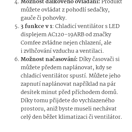
Možnost dálkového ovládání:
Produkt
můžete ovládat z pohodlí sedačky,
gauče či pohovky.
3 funkce v 1
: Chladicí ventilátor s LED
displejem AC120–19ARB od značky
Comfee zvládne nejen chlazení, ale
i zvlhčování vzduchu a ventilaci.
Možnost načasování:
Díky časovači si
můžete předem naplánovat, kdy se
chladicí ventilátor spustí. Můžete jeho
zapnutí naplánovat například na pár
desítek minut před příchodem domů.
Díky tomu přijdete do vychlazeného
prostoru, aniž byste museli nechávat
celý den běžet klimatizaci či ventilátor.