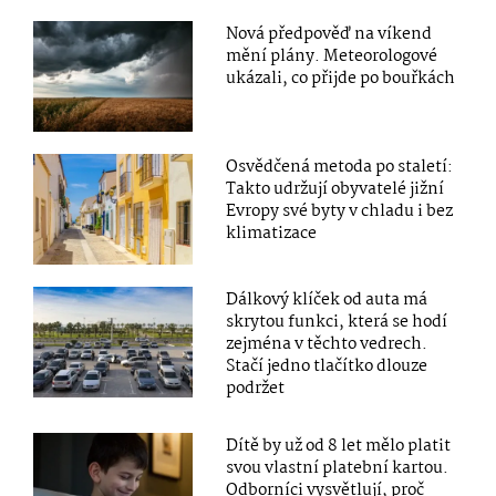
Nová předpověď na víkend
mění plány. Meteorologové
ukázali, co přijde po bouřkách
Osvědčená metoda po staletí:
Takto udržují obyvatelé jižní
Evropy své byty v chladu i bez
klimatizace
Dálkový klíček od auta má
skrytou funkci, která se hodí
zejména v těchto vedrech.
Stačí jedno tlačítko dlouze
podržet
Dítě by už od 8 let mělo platit
svou vlastní platební kartou.
Odborníci vysvětlují, proč