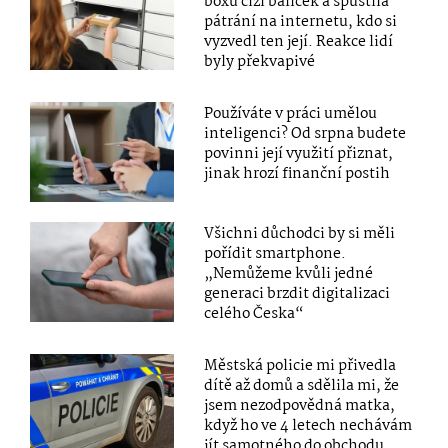
boxu cizí balíček a spustila
pátrání na internetu, kdo si
vyzvedl ten její. Reakce lidí
byly překvapivé
Používáte v práci umělou
inteligenci? Od srpna budete
povinni její využití přiznat,
jinak hrozí finanční postih
Všichni důchodci by si měli
pořídit smartphone.
„Nemůžeme kvůli jedné
generaci brzdit digitalizaci
celého Česka“
Městská policie mi přivedla
dítě až domů a sdělila mi, že
jsem nezodpovědná matka,
když ho ve 4 letech nechávám
jít samotného do obchodu