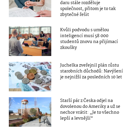
daru stále rozděluje
společnost, přitom je to tak
zbytečné řešit
Kvůli podvodu s umělou
inteligencí musí 58 000
studentů znovu na přijímací
zkoušky
Juchelka zveřejnil plán růstu
starobních důchodů: Navýšení
je nejnižší za posledních 10 let
Starší pár z Česka odjel na
dovolenou do Ameriky a už se
nechce vrátit: „Je to všechno
lepší a levnější“