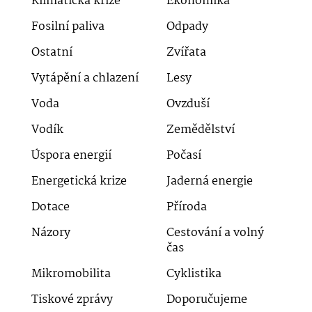
Klimatická krize
Ekonomika
Fosilní paliva
Odpady
Ostatní
Zvířata
Vytápění a chlazení
Lesy
Voda
Ovzduší
Vodík
Zemědělství
Úspora energií
Počasí
Energetická krize
Jaderná energie
Dotace
Příroda
Názory
Cestování a volný
čas
Mikromobilita
Cyklistika
Tiskové zprávy
Doporučujeme