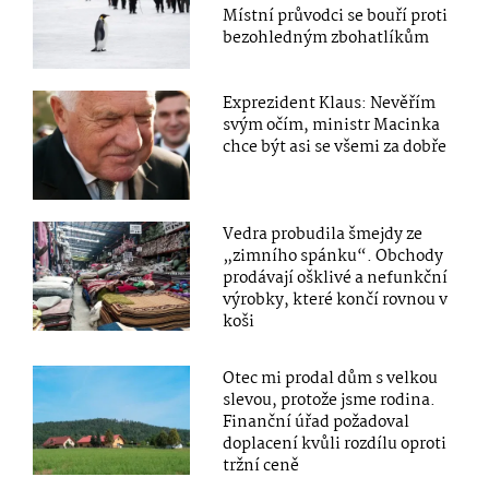
Místní průvodci se bouří proti
bezohledným zbohatlíkům
Exprezident Klaus: Nevěřím
svým očím, ministr Macinka
chce být asi se všemi za dobře
Vedra probudila šmejdy ze
„zimního spánku“. Obchody
prodávají ošklivé a nefunkční
výrobky, které končí rovnou v
koši
Otec mi prodal dům s velkou
slevou, protože jsme rodina.
Finanční úřad požadoval
doplacení kvůli rozdílu oproti
tržní ceně