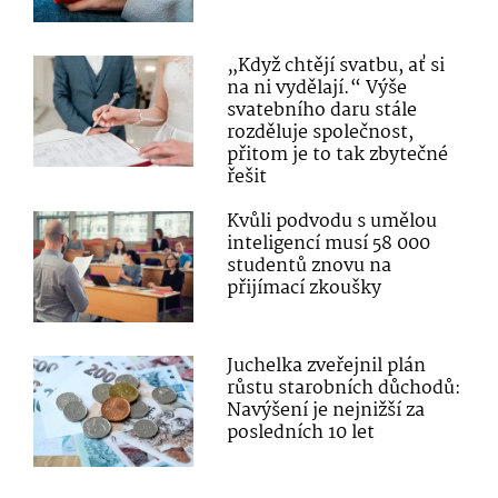
„Když chtějí svatbu, ať si
na ni vydělají.“ Výše
svatebního daru stále
rozděluje společnost,
přitom je to tak zbytečné
řešit
Kvůli podvodu s umělou
inteligencí musí 58 000
studentů znovu na
přijímací zkoušky
Juchelka zveřejnil plán
růstu starobních důchodů:
Navýšení je nejnižší za
posledních 10 let