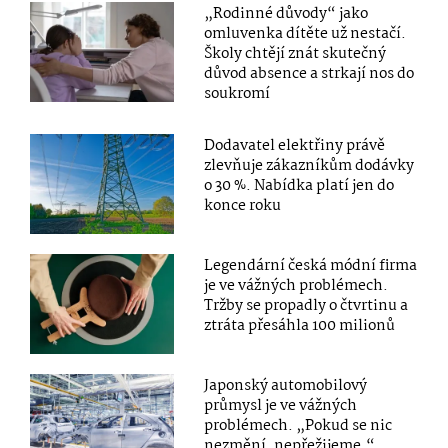
„Rodinné důvody“ jako
omluvenka dítěte už nestačí.
Školy chtějí znát skutečný
důvod absence a strkají nos do
soukromí
Dodavatel elektřiny právě
zlevňuje zákazníkům dodávky
o 30 %. Nabídka platí jen do
konce roku
Legendární česká módní firma
je ve vážných problémech.
Tržby se propadly o čtvrtinu a
ztráta přesáhla 100 milionů
Japonský automobilový
průmysl je ve vážných
problémech. „Pokud se nic
nezmění, nepřežijeme,“