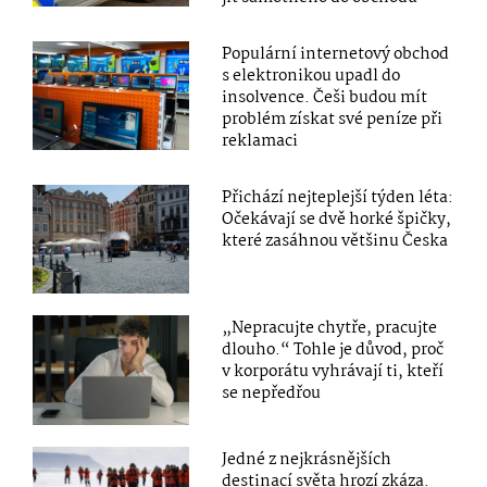
Populární internetový obchod
s elektronikou upadl do
insolvence. Češi budou mít
problém získat své peníze při
reklamaci
Přichází nejteplejší týden léta:
Očekávají se dvě horké špičky,
které zasáhnou většinu Česka
„Nepracujte chytře, pracujte
dlouho.“ Tohle je důvod, proč
v korporátu vyhrávají ti, kteří
se nepředřou
Jedné z nejkrásnějších
destinací světa hrozí zkáza.