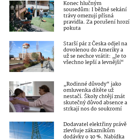
Konec hlučným
sousedům: I běžné sekání
trávy omezují přísná
pravidla. Za porušení hrozí
pokuta
Starší pár z Česka odjel na
dovolenou do Ameriky a
už se nechce vrátit: „Je to
všechno lepší a levnější“
„Rodinné důvody“ jako
omluvenka dítěte už
nestačí. Školy chtějí znát
skutečný důvod absence a
strkají nos do soukromí
Dodavatel elektřiny právě
zlevňuje zákazníkům
dodávky o 30 %. Nabídka