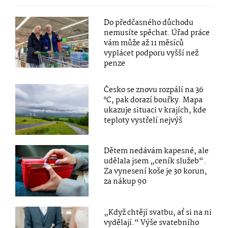
Do předčasného důchodu
nemusíte spěchat. Úřad práce
vám může až 11 měsíců
vyplácet podporu vyšší než
penze
Česko se znovu rozpálí na 36
°C, pak dorazí bouřky. Mapa
ukazuje situaci v krajích, kde
teploty vystřelí nejvýš
Dětem nedávám kapesné, ale
udělala jsem „ceník služeb“.
Za vynesení koše je 30 korun,
za nákup 90
„Když chtějí svatbu, ať si na ni
vydělají.“ Výše svatebního