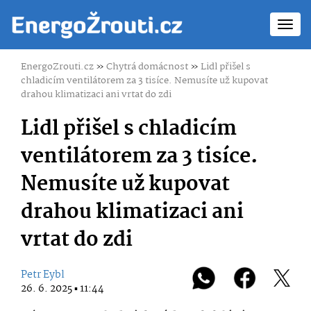
Toggl
navig
EnergoZrouti.cz
»
Chytrá domácnost
»
Lidl přišel s
chladicím ventilátorem za 3 tisíce. Nemusíte už kupovat
drahou klimatizaci ani vrtat do zdi
Lidl přišel s chladicím
ventilátorem za 3 tisíce.
Nemusíte už kupovat
drahou klimatizaci ani
vrtat do zdi
Petr Eybl
26. 6. 2025 ▪ 11:44