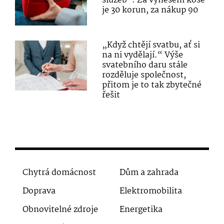
služeb“. Za vynesení koše
je 30 korun, za nákup 90
„Když chtějí svatbu, ať si
na ni vydělají.“ Výše
svatebního daru stále
rozděluje společnost,
přitom je to tak zbytečné
řešit
Chytrá domácnost
Dům a zahrada
Doprava
Elektromobilita
Obnovitelné zdroje
Energetika