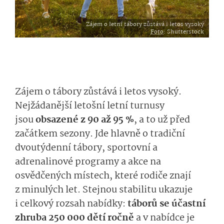
Zájem o letní tábory zůstává i letos vysoký
Foto
: Shutterstock
Zájem o tábory zůstává i letos vysoký.
Nejžádanější letošní letní turnusy
jsou
obsazené z 90 až 95 %
, a to už před
začátkem sezony. Jde hlavně o tradiční
dvoutýdenní tábory, sportovní a
adrenalinové programy a akce na
osvědčených místech, které rodiče znají
z minulých let. Stejnou stabilitu ukazuje
i celkový rozsah nabídky:
táborů se účastní
zhruba 250 000 dětí ročně
a v nabídce je