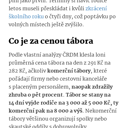
plní jako první. Termíny si navíc rodiče
letos museli přeskládat i kvůli
zkrácení
školního roku
o čtyři dny, což poptávku po
volných místech ještě zvýšilo.
Co je za cenou tábora
Podle vlastní analýzy ČRDM klesla loni
průměrná cena tábora na den z 291 Kč na
282 Kč, ačkoliv
komerční tábory
, které
pořádají firmy nebo cestovní kanceláře
s placeným personálem,
naopak zdražily
zhruba o pět procent
.
Tábor se stany na
14 dní vyjde rodiče na 3 000 až 5 000 Kč, ty
komerční pak na 8 000 a výš
. Nekomerční
tábory většinou organizují spolky nebo
skautské oddíly s dobrovolníky.