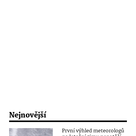
Nejnovější
První výhled meteorologů