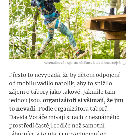
Adrenalinové a sportovní tábory letos táhnou nejvíc ,
...
Přesto to nevypadá, že by dětem odpojení
od mobilu vadilo natolik, aby to snížilo
zájem o tábory jako takové. Jakmile tam
jednou jsou,
organizátoři si všímají, že jim
to nevadí.
Podle organizátora táborů
Davida Voráče mívají strach z neznámého
prostředí častěji rodiče než samotní
táborníci, a to platí i pro odpojení od