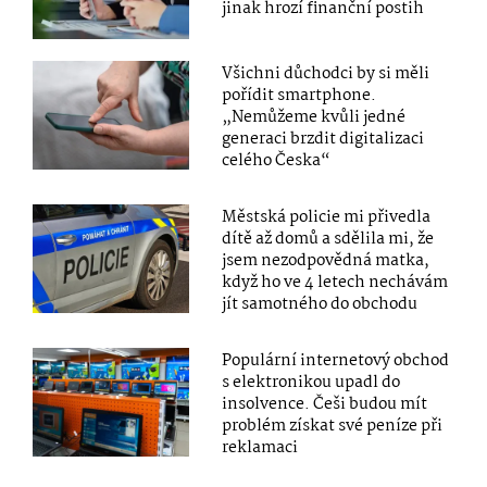
jinak hrozí finanční postih
Všichni důchodci by si měli
pořídit smartphone.
„Nemůžeme kvůli jedné
generaci brzdit digitalizaci
celého Česka“
Městská policie mi přivedla
dítě až domů a sdělila mi, že
jsem nezodpovědná matka,
když ho ve 4 letech nechávám
jít samotného do obchodu
Populární internetový obchod
s elektronikou upadl do
insolvence. Češi budou mít
problém získat své peníze při
reklamaci