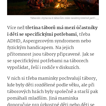
Táborák s kytarou k táborům stále neodmyslitelně patří ,
...
Více než
třetina táborů má mezi účastníky
i děti se specifickými potřebami
, třeba
ADHD, Aspergerovým syndromem nebo
fyzickým handicapem. Na jejich
přítomnost jsou tábory připravené. Jak se
se specifickými potřebami na táborech
vypořádat, řeší i rodiče v diskuzích.
V nich si třeba maminky pochvalují tábory,
kde byly děti rozdělené podle věku, ale při
táborových hrách byly společně a starší pak
pomáhali mladším. Jiná maminka
doporučuje pro úzkostné děti nebo děti se