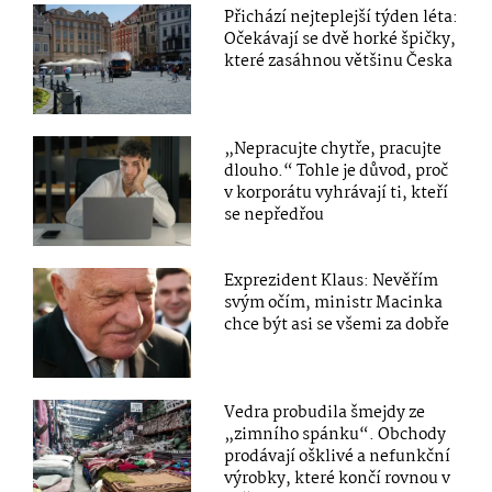
Přichází nejteplejší týden léta:
Očekávají se dvě horké špičky,
které zasáhnou většinu Česka
„Nepracujte chytře, pracujte
dlouho.“ Tohle je důvod, proč
v korporátu vyhrávají ti, kteří
se nepředřou
Exprezident Klaus: Nevěřím
svým očím, ministr Macinka
chce být asi se všemi za dobře
Vedra probudila šmejdy ze
„zimního spánku“. Obchody
prodávají ošklivé a nefunkční
výrobky, které končí rovnou v