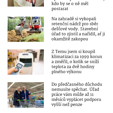
kdo by se o ně měl
postarat
Na zahradě si vykopali
retenční nádrž pro sběr
dešťové vody. Stavební
úřad to zjistil a nařídil, ať ji
okamžitě zakopou
Z Temu jsem si koupil
klimatizaci za 1999 korun
a změřil, o kolik se sníží
teplota za dvě hodiny
plného výkonu
Do předčasného důchodu
nemusíte spěchat. Úřad
práce vám může až 11
měsíců vyplácet podporu
vyšší než penze