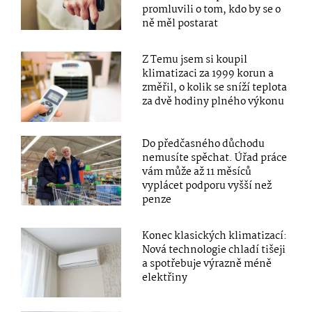
promluvili o tom, kdo by se o
ně měl postarat
Z Temu jsem si koupil
klimatizaci za 1999 korun a
změřil, o kolik se sníží teplota
za dvě hodiny plného výkonu
Do předčasného důchodu
nemusíte spěchat. Úřad práce
vám může až 11 měsíců
vyplácet podporu vyšší než
penze
Konec klasických klimatizací:
Nová technologie chladí tišeji
a spotřebuje výrazně méně
elektřiny