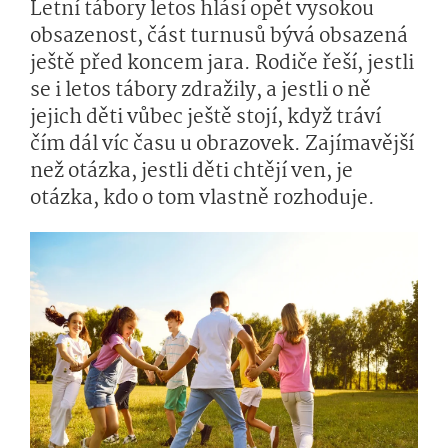
Letní tábory letos hlásí opět vysokou
obsazenost, část turnusů bývá obsazená
ještě před koncem jara. Rodiče řeší, jestli
se i letos tábory zdražily, a jestli o ně
jejich děti vůbec ještě stojí, když tráví
čím dál víc času u obrazovek. Zajímavější
než otázka, jestli děti chtějí ven, je
otázka, kdo o tom vlastně rozhoduje.