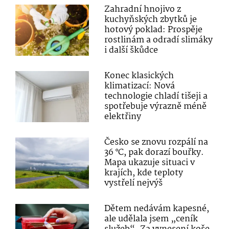
Zahradní hnojivo z
kuchyňských zbytků je
hotový poklad: Prospěje
rostlinám a odradí slimáky
i další škůdce
Konec klasických
klimatizací: Nová
technologie chladí tišeji a
spotřebuje výrazně méně
elektřiny
Česko se znovu rozpálí na
36 °C, pak dorazí bouřky.
Mapa ukazuje situaci v
krajích, kde teploty
vystřelí nejvýš
Dětem nedávám kapesné,
ale udělala jsem „ceník