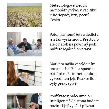
Meteorologové sledují
mimořádný vývoj v Pacifiku.
Jeho dopady brzy pocítí i
Česko
Potomka nemůžete z dědictví
jen tak vyškrtnout. Přesto ho
ale o nárok na povinný podíl
můžete legálně připravit
Markéta našla ve výdejním
boxu cizí balíček a spustila
pátrání na internetu, kdo si
vyzvedl ten její. Reakce lidí
byly překvapivé
Používáte v práci umělou
inteligenci? Od srpna budete
povinni její využití přiznat,