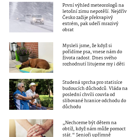
První výhled meteorologů na
letošní zimu nepotěší. Nejdřív
Česko zažije překvapivý
extrém, pak udeří mrazivý
obrat
Mysleli jsme, že když si
pořídíme psa, vnese nám do
života radost. Dnes svého
rozhodnutí litujeme my i děti
Studená sprcha pro statisíce
budoucích důchodců. Vláda na
poslední chvíli couvla od
slibované hranice odchodu do
důchodu
„Nechceme být dětem na
obtíž, když nám může pomoct
stát.“ Senioři upřímně