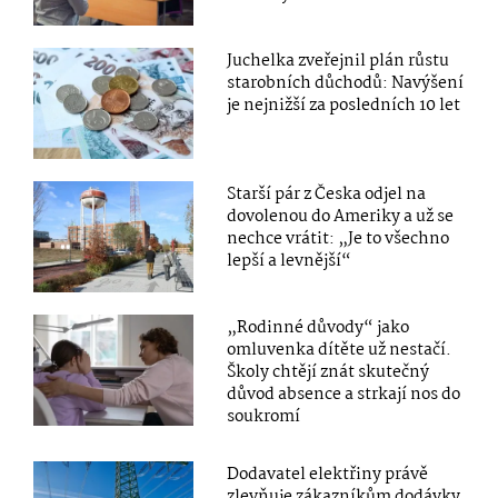
Juchelka zveřejnil plán růstu
starobních důchodů: Navýšení
je nejnižší za posledních 10 let
Starší pár z Česka odjel na
dovolenou do Ameriky a už se
nechce vrátit: „Je to všechno
lepší a levnější“
„Rodinné důvody“ jako
omluvenka dítěte už nestačí.
Školy chtějí znát skutečný
důvod absence a strkají nos do
soukromí
Dodavatel elektřiny právě
zlevňuje zákazníkům dodávky