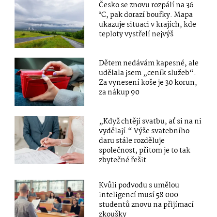
Česko se znovu rozpálí na 36
°C, pak dorazí bouřky. Mapa
ukazuje situaci v krajích, kde
teploty vystřelí nejvýš
Dětem nedávám kapesné, ale
udělala jsem „ceník služeb“.
Za vynesení koše je 30 korun,
za nákup 90
„Když chtějí svatbu, ať si na ni
vydělají.“ Výše svatebního
daru stále rozděluje
společnost, přitom je to tak
zbytečné řešit
Kvůli podvodu s umělou
inteligencí musí 58 000
studentů znovu na přijímací
zkoušky