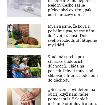
na letošní zimu nepotěší.
Nejdřív Česko zažije
překvapivý extrém, pak
udeří mrazivý obrat
Mysleli jsme, že když si
pořídíme psa, vnese nám
do života radost. Dnes
svého rozhodnutí litujeme
my i děti
Studená sprcha pro
statisíce budoucích
důchodců. Vláda na
poslední chvíli couvla od
slibované hranice odchodu
do důchodu
„Nechceme být dětem na
obtíž, když nám může
pomoct stát.“ Senioři
upřímně promluvili o tom,