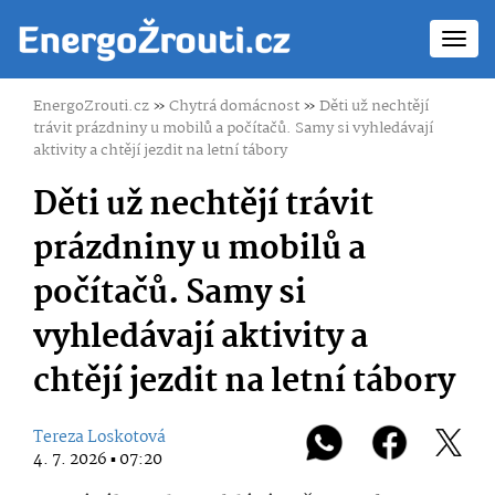
Toggl
navig
EnergoZrouti.cz
»
Chytrá domácnost
»
Děti už nechtějí
trávit prázdniny u mobilů a počítačů. Samy si vyhledávají
aktivity a chtějí jezdit na letní tábory
Děti už nechtějí trávit
prázdniny u mobilů a
počítačů. Samy si
vyhledávají aktivity a
chtějí jezdit na letní tábory
Tereza Loskotová
4. 7. 2026 ▪ 07:20