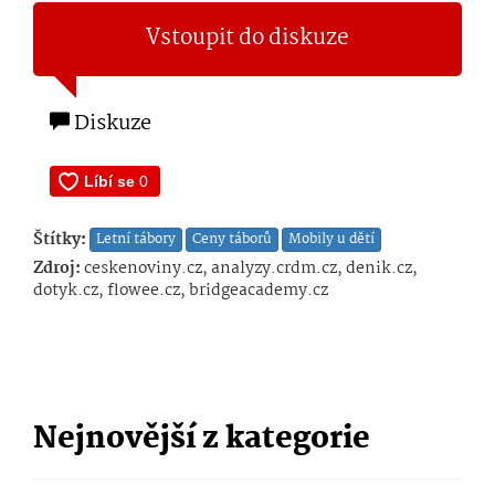
Vstoupit do diskuze
Diskuze
Štítky:
Letní tábory
Ceny táborů
Mobily u dětí
Zdroj:
ceskenoviny.cz, analyzy.crdm.cz, denik.cz,
dotyk.cz, flowee.cz, bridgeacademy.cz
Nejnovější z kategorie