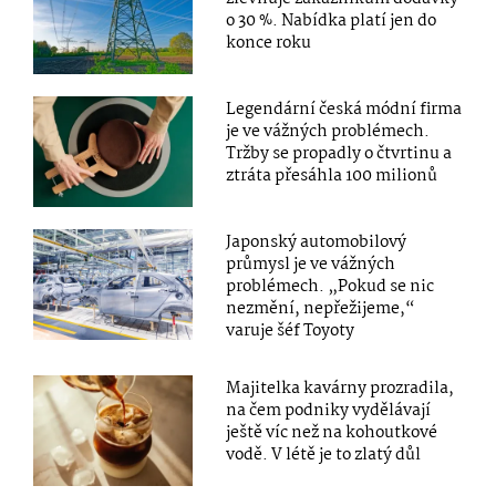
o 30 %. Nabídka platí jen do
konce roku
Legendární česká módní firma
je ve vážných problémech.
Tržby se propadly o čtvrtinu a
ztráta přesáhla 100 milionů
Japonský automobilový
průmysl je ve vážných
problémech. „Pokud se nic
nezmění, nepřežijeme,“
varuje šéf Toyoty
Majitelka kavárny prozradila,
na čem podniky vydělávají
ještě víc než na kohoutkové
vodě. V létě je to zlatý důl