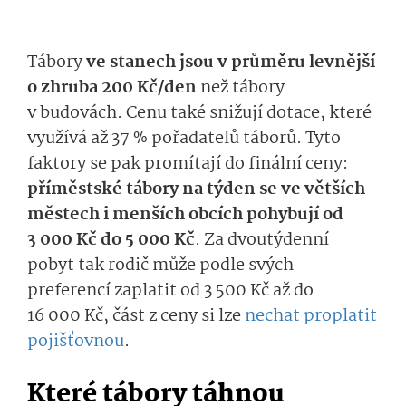
Tábory
ve stanech jsou v průměru levnější
o zhruba 200 Kč/den
než tábory
v budovách. Cenu také snižují dotace, které
využívá až 37 % pořadatelů táborů. Tyto
faktory se pak promítají do finální ceny:
příměstské tábory na týden se ve větších
městech i menších obcích pohybují od
3 000 Kč do 5 000 Kč
. Za dvoutýdenní
pobyt tak rodič může podle svých
preferencí zaplatit od 3 500 Kč až do
16 000 Kč, část z ceny si lze
nechat proplatit
pojišťovnou
.
Které tábory táhnou