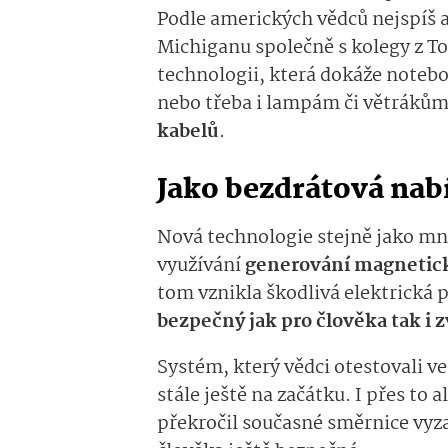
Podle amerických vědců nejspíš 
Michiganu společně s kolegy z Tok
technologii, která dokáže note
nebo třeba i lampám či větrákům
kabelů
.
Jako bezdrátová nabí
Nová technologie stejně jako mn
využívání
generování magnetick
tom vznikla škodlivá elektrická 
bezpečný jak pro člověka tak i z
Systém, který vědci otestovali ve
stále ještě na začátku. I přes to
překročil současné směrnice vyz