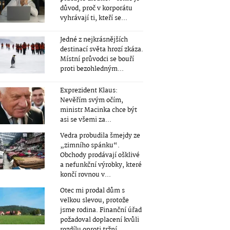
důvod, proč v korporátu
vyhrávají ti, kteří se...
Jedné z nejkrásnějších
destinací světa hrozí zkáza.
Místní průvodci se bouří
proti bezohledným...
Exprezident Klaus:
Nevěřím svým očím,
ministr Macinka chce být
asi se všemi za...
Vedra probudila šmejdy ze
„zimního spánku“.
Obchody prodávají ošklivé
a nefunkční výrobky, které
končí rovnou v...
Otec mi prodal dům s
velkou slevou, protože
jsme rodina. Finanční úřad
požadoval doplacení kvůli
rozdílu oproti tržní...