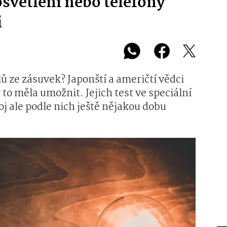
osvětlení nebo telefony
i
ů ze zásuvek? Japonští a američtí vědci
 to měla umožnit. Jejich test ve speciální
j ale podle nich ještě nějakou dobu