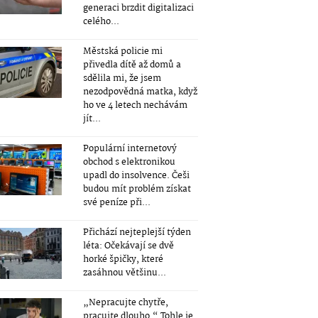
generaci brzdit digitalizaci
celého...
Městská policie mi
přivedla dítě až domů a
sdělila mi, že jsem
nezodpovědná matka, když
ho ve 4 letech nechávám
jít...
Populární internetový
obchod s elektronikou
upadl do insolvence. Češi
budou mít problém získat
své peníze při...
Přichází nejteplejší týden
léta: Očekávají se dvě
horké špičky, které
zasáhnou většinu...
„Nepracujte chytře,
pracujte dlouho.“ Tohle je