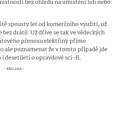
místnosti bez ohledu na umístění lidí nebo
ště spousty let od komerčního využití, už
 bez drátů. Už dříve se tak ve vědeckých
rátového přenosu elektřiny přímo
no ale poznamenat že v tomto případě jde
 i desetiletí o opravdové sci-fi.