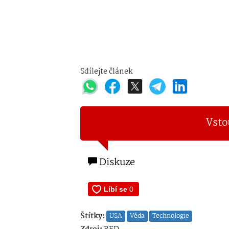
Sdílejte článek
Vsto
Diskuze
Štítky:
USA
Věda
Technologie