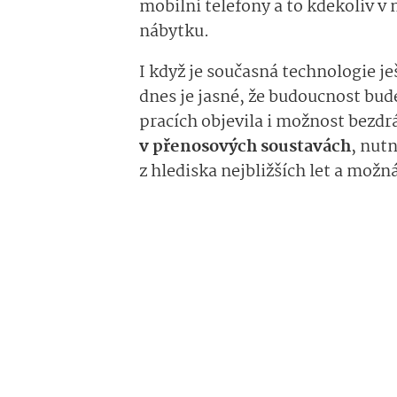
mobilní telefony a to kdekoliv v 
nábytku.
I když je současná technologie je
dnes je jasné, že budoucnost bude
pracích objevila i možnost bezd
v přenosových soustavách
, nut
z hlediska nejbližších let a možná