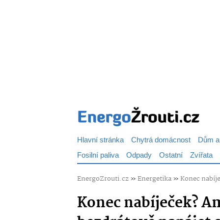
Hlavní stránka
Chytrá domácnost
Dům a
Fosilní paliva
Odpady
Ostatní
Zvířata
EnergoZrouti.cz
»
Energetika
»
Konec nabíje
Konec nabíječek? Ame