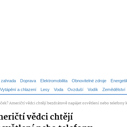
 zahrada
Doprava
Elektromobilita
Obnovitelné zdroje
Energeti
Vytápění a chlazení
Lesy
Voda
Ovzduší
Vodík
Zemědělství
ček? Američtí vědci chtějí bezdrátově napájet osvětlení nebo telefony 
ričtí vědci chtějí