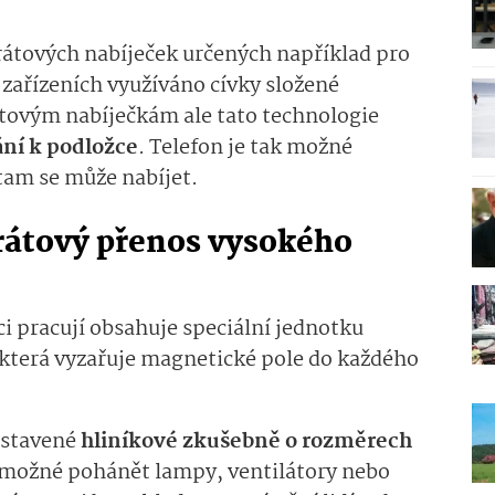
átových nabíječek určených například pro
 zařízeních využíváno cívky složené
tovým nabíječkám ale tato technologie
ání k podložce
. Telefon je tak možné
tam se může nabíjet.
drátový přenos vysokého
i pracují obsahuje speciální jednotku
která vyzařuje magnetické pole do každého
postavené
hliníkové zkušebně o rozměrech
o možné pohánět lampy, ventilátory nebo