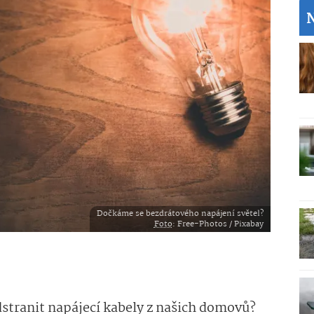
Dočkáme se bezdrátového napájení světel?
Foto
: Free-Photos / Pixabay
tranit napájecí kabely z našich domovů?