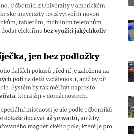
ano. Odborníci z Univerzity v americkém
ijské univerzity totiž vytvořili novou
bookům, tabletům, mobilním telefonům
 dodat elektřinu
bez využití jakýchkoliv
ječka, jen bez podložky
oho dalších pokusů před ní je založena na
ých polí
na delší vzdálenosti, aniž by při
pole. Systém by tak měl být naprosto
vířata
, která žijí v domácnostech.
 speciální místnosti je ale podle odborníků
 ale dokáže dodávat
až 50 wattů
, aniž by
ařovaného magnetického pole, které je pro