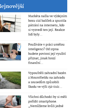
Nejnovější
Markéta našla ve výdejním
boxu cizí balíček a spustila
pátrání na internetu, kdo
si vyzvedl ten její. Reakce
lidí byly...
Používáte v práci umělou
inteligenci? Od srpna
budete povinni její využití
přiznat, jinak hrozí
finanční...
Vypouštěli zahradní bazén
z Mountfieldu na zahradu
a sousedům způsobili
škodu ve výši 150 tisíc...
Všichni důchodci by si měli
pořídit smartphone.
„Nemůžeme kvůli jedné