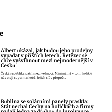
ie
Albert ukázal, jak budou jeho prodejny
vypadat v příštích letech. Řetězec se
chce vyšvihnout mezi nejmodernější v
Česku
Česká republika patří mezi velmoci. Minimálně v tom, kolik u
nás stojí supermarketů. Jejich síť v přepočtu...
Bublina se solárními panely praskla:
Stát nechal Čechy na holičkách a firmy