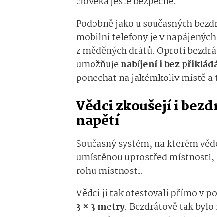
člověka ještě bezpečné.
Podobně jako u současných bezdr
mobilní telefony je v napájených
z měděných drátů. Oproti bezdrá
umožňuje
nabíjení i bez přiklád
ponechat na jakémkoliv místě a 
Vědci zkoušejí i bez
napětí
Současný systém, na kterém vědc
umístěnou uprostřed místnosti, 
rohu místnosti.
Vědci ji tak otestovali přímo v 
3 × 3 metry
. Bezdrátově tak byl