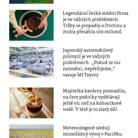
Legendární česká módní firma
je ve vážných problémech.
Tržby se propadly o čtvrtinu a
ztráta přesáhla 100 milionů
Japonský automobilový
průmysl je ve vážných
problémech. „Pokud se nic
nezmění, nepřežijeme,“
varuje šéf Toyoty
Majitelka kavárny prozradila,
na čem podniky vydělávají
ještě víc než na kohoutkové
vodě. V létě je to zlatý důl
Meteorologové sledují
mimořádný vývoj v Pacifiku.