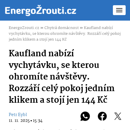
Toggl
navig
EnergoZrouti.cz
»
Chytrá domácnost
»
Kaufland nabízí
vychytávku, se kterou ohromíte návštěvy. Rozzáří celý pokoj
jedním klikem a stojí jen 144 Kč
Kaufland nabízí
vychytávku, se kterou
ohromíte návštěvy.
Rozzáří celý pokoj jedním
klikem a stojí jen 144 Kč
Petr Eybl
11. 11. 2025 ▪ 15:34