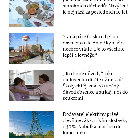
starobních důchodů: Navýšení
je nejnižší za posledních 10 let
Starší pár z Česka odjel na
dovolenou do Ameriky a už se
nechce vrátit: „Je to všechno
lepší a levnější“
„Rodinné důvody“ jako
omluvenka dítěte už nestačí.
Školy chtějí znát skutečný
důvod absence a strkají nos do
soukromí
Dodavatel elektřiny právě
zlevňuje zákazníkům dodávky
o 30 %. Nabídka platí jen do
konce roku