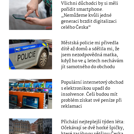
Všichni důchodci by si měli
pořídit smartphone.
„Nemůžeme kvůli jedné
generaci brzdit digitalizaci
celého Česka“
Městská policie mi přivedla
dítě až domů a sdělila mi, že
jsem nezodpovědná matka,
když ho ve 4 letech nechávám
jít samotného do obchodu
Populární internetový obchod
s elektronikou upadl do
insolvence. Češi budou mít
problém získat své peníze při
reklamaci
Přichází nejteplejší týden léta:
Očekávají se dvě horké špičky,