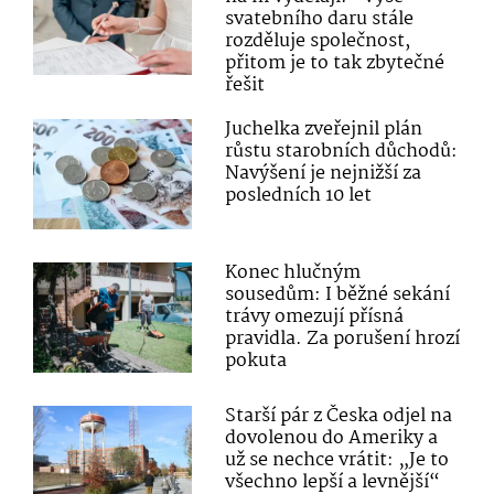
svatebního daru stále
rozděluje společnost,
přitom je to tak zbytečné
řešit
Juchelka zveřejnil plán
růstu starobních důchodů:
Navýšení je nejnižší za
posledních 10 let
Konec hlučným
sousedům: I běžné sekání
trávy omezují přísná
pravidla. Za porušení hrozí
pokuta
Starší pár z Česka odjel na
dovolenou do Ameriky a
už se nechce vrátit: „Je to
všechno lepší a levnější“