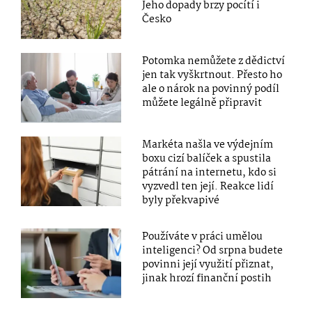
Jeho dopady brzy pocítí i
Česko
Potomka nemůžete z dědictví
jen tak vyškrtnout. Přesto ho
ale o nárok na povinný podíl
můžete legálně připravit
Markéta našla ve výdejním
boxu cizí balíček a spustila
pátrání na internetu, kdo si
vyzvedl ten její. Reakce lidí
byly překvapivé
Používáte v práci umělou
inteligenci? Od srpna budete
povinni její využití přiznat,
jinak hrozí finanční postih