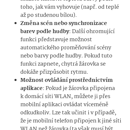
toho, jak vám vyhovuje (např. od teplé
až po studenou bílou).
Změna scén nebo synchronizace
barev podle hudby
: Další ohromující
funkci představuje možnost
automatického proměňování scény
nebo barvy podle hudby. Pokud tuto
funkci zapnete, chytrá žárovka se
dokáže přizpůsobit rytmu.
Možnost ovládání prostřednictvím
aplikace
: Pokud je žárovka připojena
k domácí síti WLAN, můžete ji přes
mobilní aplikaci ovládat víceméně
odkudkoliv. Lze tak učinit i v případě,
že je mobilní telefon připojen k jiné síti
WLAN než žárovka (ta však musí být