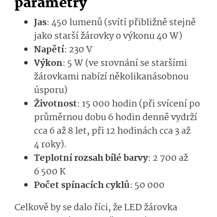
parametry
Jas
: 450 lumenů (svítí přibližně stejně
jako starší žárovky o výkonu 40 W)
Napětí
: 230 V
Výkon
: 5 W (ve srovnání se staršími
žárovkami nabízí několikanásobnou
úsporu)
Životnost
: 15 000 hodin (při svícení po
průměrnou dobu 6 hodin denně vydrží
cca 6 až 8 let, při 12 hodinách cca 3 až
4 roky).
Teplotní rozsah bílé barvy
: 2 700 až
6 500 K
Počet spínacích cyklů
: 50 000
Celkově by se dalo říci, že LED žárovka