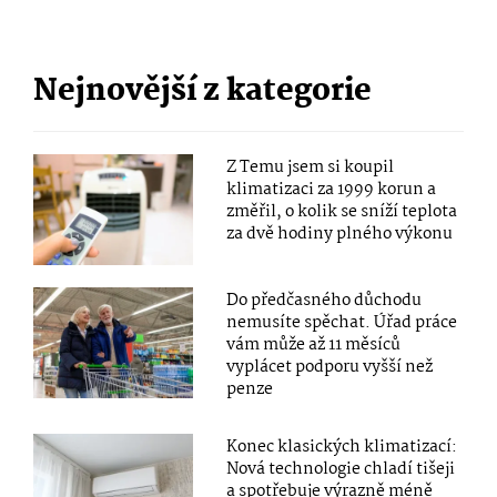
Nejnovější z kategorie
Z Temu jsem si koupil
klimatizaci za 1999 korun a
změřil, o kolik se sníží teplota
za dvě hodiny plného výkonu
Do předčasného důchodu
nemusíte spěchat. Úřad práce
vám může až 11 měsíců
vyplácet podporu vyšší než
penze
Konec klasických klimatizací:
Nová technologie chladí tišeji
a spotřebuje výrazně méně