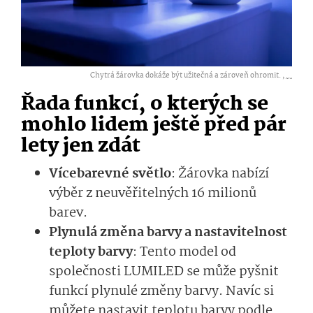
Chytrá žárovka dokáže být užitečná a zároveň ohromit. ,
...
Řada funkcí, o kterých se
mohlo lidem ještě před pár
lety jen zdát
Vícebarevné světlo
: Žárovka nabízí
výběr z neuvěřitelných 16 milionů
barev.
Plynulá změna barvy a nastavitelnost
teploty barvy
: Tento model od
společnosti LUMILED se může pyšnit
funkcí plynulé změny barvy. Navíc si
můžete nastavit teplotu barvy podle