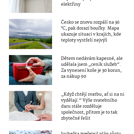
elektřiny
Česko se znovu rozpálí na 36
°C, pak dorazí bouřky. Mapa
ukazuje situaci v krajích, kde
teploty vystřelí nejvýš
Dětem nedávám kapesné, ale
udělala jsem „ceník služeb“.
Za vynesení koše je 30 korun,
za nákup 90
„Když chtějí svatbu, ať si na ni
vydělají.“ Výše svatebního
daru stále rozděluje
společnost, přitom je to tak
zbytečné řešit
Juchelka zveřejnil plán růstu