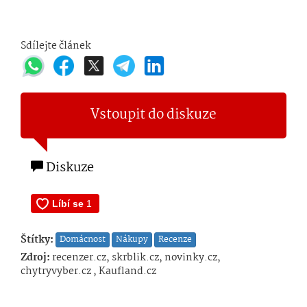
Sdílejte článek
Vstoupit do diskuze
Diskuze
Štítky:
Domácnost
Nákupy
Recenze
Zdroj:
recenzer.cz, skrblik.cz, novinky.cz,
chytryvyber.cz , Kaufland.cz