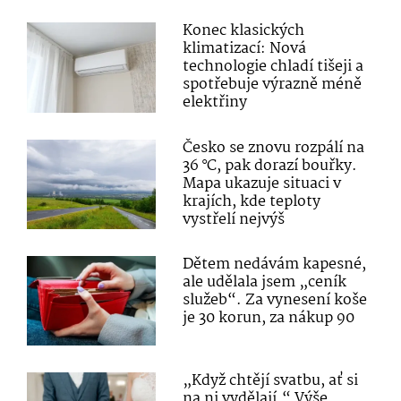
Konec klasických
klimatizací: Nová
technologie chladí tišeji a
spotřebuje výrazně méně
elektřiny
Česko se znovu rozpálí na
36 °C, pak dorazí bouřky.
Mapa ukazuje situaci v
krajích, kde teploty
vystřelí nejvýš
Dětem nedávám kapesné,
ale udělala jsem „ceník
služeb“. Za vynesení koše
je 30 korun, za nákup 90
„Když chtějí svatbu, ať si
na ni vydělají.“ Výše