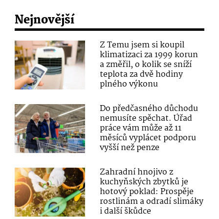
Nejnovější
Z Temu jsem si koupil
klimatizaci za 1999 korun
a změřil, o kolik se sníží
teplota za dvě hodiny
plného výkonu
Do předčasného důchodu
nemusíte spěchat. Úřad
práce vám může až 11
měsíců vyplácet podporu
vyšší než penze
Zahradní hnojivo z
kuchyňských zbytků je
hotový poklad: Prospěje
rostlinám a odradí slimáky
i další škůdce