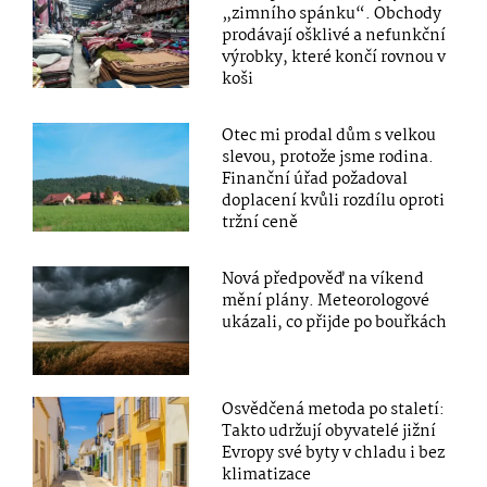
„zimního spánku“. Obchody
prodávají ošklivé a nefunkční
výrobky, které končí rovnou v
koši
Otec mi prodal dům s velkou
slevou, protože jsme rodina.
Finanční úřad požadoval
doplacení kvůli rozdílu oproti
tržní ceně
Nová předpověď na víkend
mění plány. Meteorologové
ukázali, co přijde po bouřkách
Osvědčená metoda po staletí:
Takto udržují obyvatelé jižní
Evropy své byty v chladu i bez
klimatizace