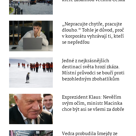
které zasáhnou většinu Česka
„Nepracujte chytře, pracujte
dlouho.“ Tohle je důvod, proč
v korporátu vyhrávají ti, kteří
se nepředřou
Jedné z nejkrásnějších
destinací světa hrozí zkáza.
Místní průvodci se bouří proti
bezohledným zbohatlíkům
Exprezident Klaus: Nevěřím
svým očím, ministr Macinka
chce být asi se všemi za dobře
Vedra probudila šmejdy ze