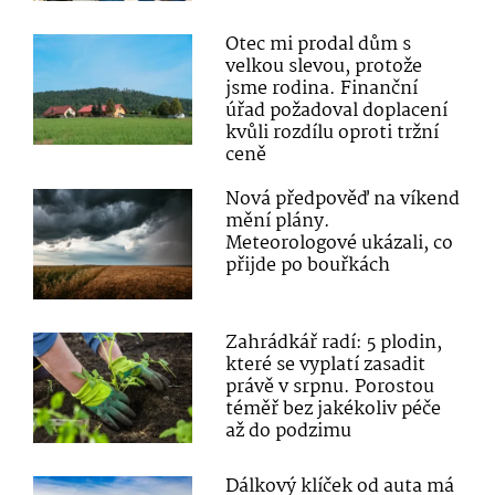
Otec mi prodal dům s
velkou slevou, protože
jsme rodina. Finanční
úřad požadoval doplacení
kvůli rozdílu oproti tržní
ceně
Nová předpověď na víkend
mění plány.
Meteorologové ukázali, co
přijde po bouřkách
Zahrádkář radí: 5 plodin,
které se vyplatí zasadit
právě v srpnu. Porostou
téměř bez jakékoliv péče
až do podzimu
Dálkový klíček od auta má