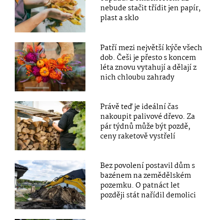
nebude stačit třídit jen papír,
plast a sklo
Patří mezi největší kýče všech
dob. Češi je přesto s koncem
léta znovu vytahují a dělají z
nich chloubu zahrady
Právě teď je ideální čas
nakoupit palivové dřevo. Za
pár týdnů může být pozdě,
ceny raketově vystřelí
Bez povolení postavil dům s
bazénem na zemědělském
pozemku. O patnáct let
později stát nařídil demolici