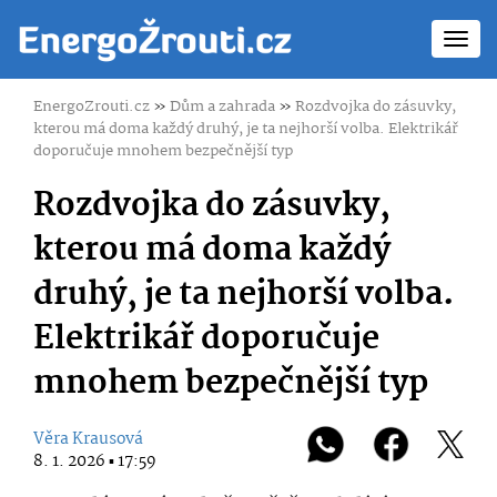
Toggl
navig
EnergoZrouti.cz
»
Dům a zahrada
»
Rozdvojka do zásuvky,
kterou má doma každý druhý, je ta nejhorší volba. Elektrikář
doporučuje mnohem bezpečnější typ
Rozdvojka do zásuvky,
kterou má doma každý
druhý, je ta nejhorší volba.
Elektrikář doporučuje
mnohem bezpečnější typ
Věra Krausová
8. 1. 2026 ▪ 17:59