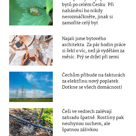
bytů po celém Česku. Při
nahánění ho nikdy
nerozmáčkněte, jinak si
zamoříte celý byt
Najali jsme bytového
architekta. Za pár hodin práce
si řekl o víc, než já vydělám za
měsíc. Prý se držel při zemi
Čechům přibude na fakturách
za elektřinu nový poplatek.
Dotkne se všech domácností
Češi ve vedrech zalévají
zahradu špatně. Rostliny pak
neuhynou suchem, ale
špatnou zálivkou