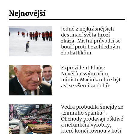
Nejnovější
Jedné z nejkrásnějších
destinací světa hrozí
zkáza. Místní průvodci se
bouří proti bezohledným
zbohatlíkům
Exprezident Klaus:
Nevěřím svým očím,
ministr Macinka chce být
asi se všemi za dobře
Vedra probudila šmejdy ze
„zimního spánku“.
Obchody prodávají ošklivé
a nefunkční výrobky,
které končí rovnou v koši