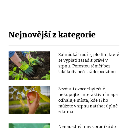
Nejnovější z kategorie
Zahrádkář radí: 5 plodin, které
se vyplatí zasadit právě v
srpnu. Porostou téměř bez
jakékoliv péče až do podzimu
Sezónní ovoce zbytečně
nekupujte. Interaktivní mapa
odhaluje místa, kde si ho
můžete v srpnu natrhat úplně
zdarma
Nenápadný hmyz proniká do