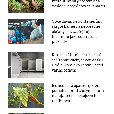
které stihnou ještě vyrůst a
zvládne je vypěstovat i amatér
Obce dávají ke kontejnerům
skryté kamery a nepořádné
občany pak zveřejňují na
internetu jako odstrašující
příklady
Kutil si v Hornbachu nechal
seříznout kuchyňskou desku.
Udělal komickou chybu a teď
varuje ostatní
Jednoduchá opatření, která
pomáhají proti žlutým listům
na rajčatech i pokojových
rostlinách