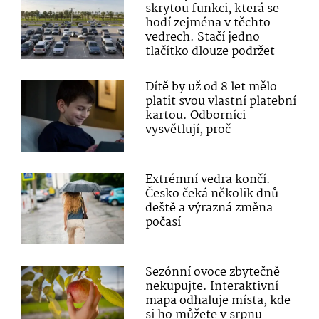
skrytou funkci, která se
hodí zejména v těchto
vedrech. Stačí jedno
tlačítko dlouze podržet
Dítě by už od 8 let mělo
platit svou vlastní platební
kartou. Odborníci
vysvětlují, proč
Extrémní vedra končí.
Česko čeká několik dnů
deště a výrazná změna
počasí
Sezónní ovoce zbytečně
nekupujte. Interaktivní
mapa odhaluje místa, kde
si ho můžete v srpnu