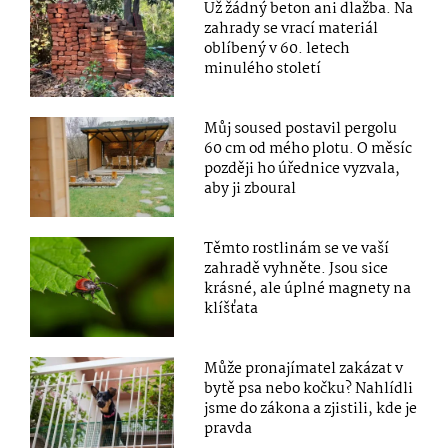
Už žádný beton ani dlažba. Na
zahrady se vrací materiál
oblíbený v 60. letech
minulého století
Můj soused postavil pergolu
60 cm od mého plotu. O měsíc
později ho úřednice vyzvala,
aby ji zboural
Těmto rostlinám se ve vaší
zahradě vyhněte. Jsou sice
krásné, ale úplné magnety na
klíšťata
Může pronajímatel zakázat v
bytě psa nebo kočku? Nahlídli
jsme do zákona a zjistili, kde je
pravda