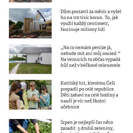
Dům postavil za měsíc a vyšel
ho na 110 tisíc korun. To, jak
využil každý centimetr,
fascinuje miliony lidí
„Na co nemám peníze já,
nebude mít ani můj soused.“
Na vesnicích to občas vypadá
hůř než v béčkové telenovele
Kutilský hit, kterému Češi
propadli po celé republice.
Děti zabaví na celé hodiny a
naučí je víc než školní
učebnice
Srpen je nejlepší čas něco
zasadit: 5 druhů zeleniny,