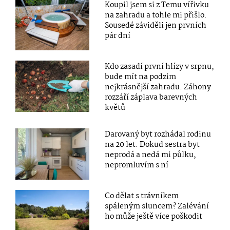
Koupil jsem si z Temu vířivku
na zahradu a tohle mi přišlo.
Sousedé záviděli jen prvních
pár dní
Kdo zasadí první hlízy v srpnu,
bude mít na podzim
nejkrásnější zahradu. Záhony
rozzáří záplava barevných
květů
Darovaný byt rozhádal rodinu
na 20 let. Dokud sestra byt
neprodá a nedá mi půlku,
nepromluvím s ní
Co dělat s trávníkem
spáleným sluncem? Zalévání
ho může ještě více poškodit