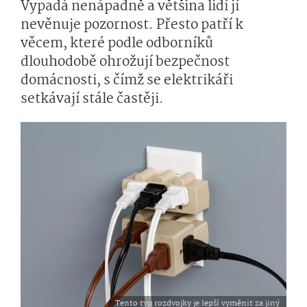
Vypadá nenápadně a většina lidí jí
nevěnuje pozornost. Přesto patří k
věcem, které podle odborníků
dlouhodobě ohrožují bezpečnost
domácnosti, s čímž se elektrikáři
setkávají stále častěji.
Tento typ rozdvojky je lepší vyměnit za jiný