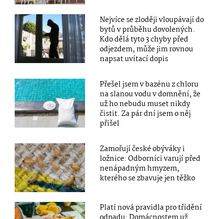
Nejvíce se zloději vloupávají do
bytů v průběhu dovolených.
Kdo dělá tyto 3 chyby před
odjezdem, může jim rovnou
napsat uvítací dopis
Přešel jsem v bazénu z chloru
na slanou vodu v domnění, že
už ho nebudu muset nikdy
čistit. Za pár dní jsem o něj
přišel
Zamořují české obýváky i
ložnice: Odborníci varují před
nenápadným hmyzem,
kterého se zbavuje jen těžko
Platí nová pravidla pro třídění
odpadu: Domácnostem už