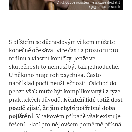
Důchodové pojištění je možné doplatit
Foto
: Shutterstock
S blížícím se důchodovým věkem můžete
konečně očekávat více času a prostoru pro
rodinu a vlastní koníčky. Jenže ve
skutečnosti to nemusí být tak jednoduché.
U někoho hraje roli psychika. Často
například pocit neužitečnosti. Odchod do
penze však může být komplikovaný i z ryze
praktických důvodů.
Někteří lidé totiž dost
pozdě zjistí, že jim chybí potřebná doba
pojištění.
V takovém případě však existuje
řešení. Platí pro něj ovšem poměrně přísná