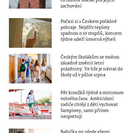
co musíte udělat pro jejich
zachování
Počasí si s Českem pořádně
pohraje. Nejdřív teploty
spadnou o 10 stupňů, koncem
týdne udeří úmorná výheň
Českým školákům se mohou
zásadně změnit letní
prázdniny. Ve hře je návrat do
školy už v půlce srpna
Pět kroužků týdně a minimum
volného času. Ambiciózní
rodiče chtějí z dětí vychovat
šampiony, sami přitom
nesportují
Babička mi přede všemi