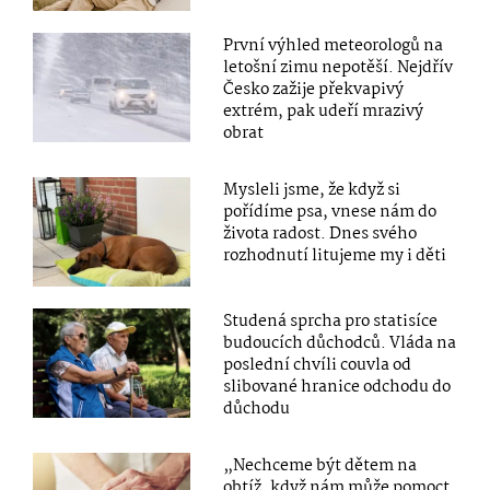
První výhled meteorologů na
letošní zimu nepotěší. Nejdřív
Česko zažije překvapivý
extrém, pak udeří mrazivý
obrat
Mysleli jsme, že když si
pořídíme psa, vnese nám do
života radost. Dnes svého
rozhodnutí litujeme my i děti
Studená sprcha pro statisíce
budoucích důchodců. Vláda na
poslední chvíli couvla od
slibované hranice odchodu do
důchodu
„Nechceme být dětem na
obtíž, když nám může pomoct