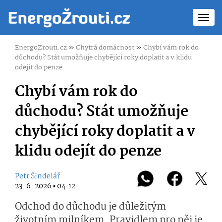
Toggl
navig
EnergoZrouti.cz
»
Chytrá domácnost
»
Chybí vám rok do
důchodu? Stát umožňuje chybějící roky doplatit a v klidu
odejít do penze
Chybí vám rok do
důchodu? Stát umožňuje
chybějící roky doplatit a v
klidu odejít do penze
Petr Šindelář
23. 6. 2026 ▪ 04:12
Odchod do důchodu je důležitým
životním milníkem. Pravidlem pro něj je