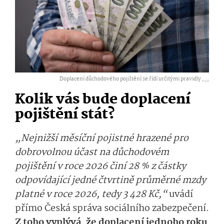
Doplacení důchodového pojištění se řídí určitými pravidly ,
...
Kolik vás bude doplacení
pojištění stát?
„Nejnižší měsíční pojistné hrazené pro
dobrovolnou účast na důchodovém
pojištění v roce 2026 činí 28 % z částky
odpovídající jedné čtvrtině průměrné mzdy
platné v roce 2026, tedy 3 428 Kč,“
uvádí
přímo Česká správa sociálního zabezpečení.
Z toho vyplývá, že doplacení jednoho roku