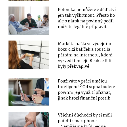
Potomka nemůžete z dědictví
jen tak vyškrtnout. Přesto ho
ale o nárok na povinný podíl
můžete legálně připravit
Markéta našla ve výdejním
boxu cizí balíček a spustila
pátrání na internetu, kdo si
vyzvedl ten její. Reakce lidí
byly překvapivé
Používáte v práci umělou
inteligenci? Od srpna budete
povinni její využití přiznat,
jinak hrozí finanční postih
Všichni důchodci by si měli
pořídit smartphone.
„Nemůžeme kvůli jedné