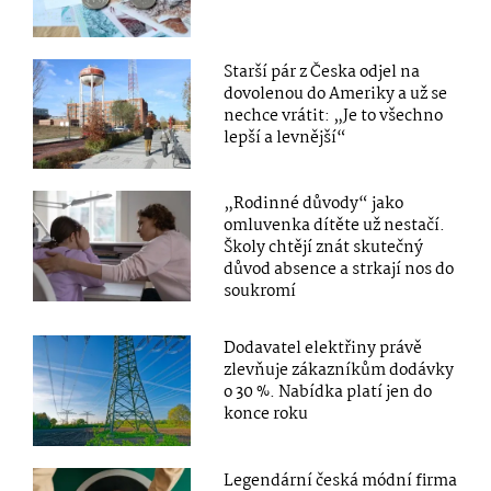
Starší pár z Česka odjel na
dovolenou do Ameriky a už se
nechce vrátit: „Je to všechno
lepší a levnější“
„Rodinné důvody“ jako
omluvenka dítěte už nestačí.
Školy chtějí znát skutečný
důvod absence a strkají nos do
soukromí
Dodavatel elektřiny právě
zlevňuje zákazníkům dodávky
o 30 %. Nabídka platí jen do
konce roku
Legendární česká módní firma