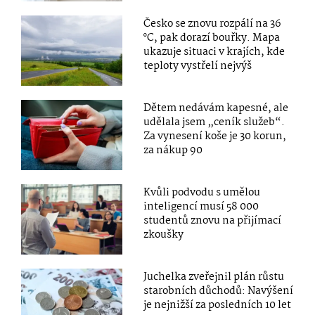
Česko se znovu rozpálí na 36
°C, pak dorazí bouřky. Mapa
ukazuje situaci v krajích, kde
teploty vystřelí nejvýš
Dětem nedávám kapesné, ale
udělala jsem „ceník služeb“.
Za vynesení koše je 30 korun,
za nákup 90
Kvůli podvodu s umělou
inteligencí musí 58 000
studentů znovu na přijímací
zkoušky
Juchelka zveřejnil plán růstu
starobních důchodů: Navýšení
je nejnižší za posledních 10 let