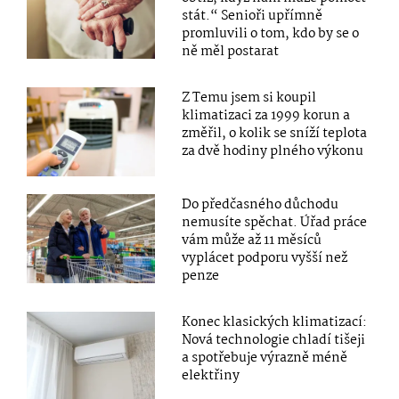
stát.“ Senioři upřímně
promluvili o tom, kdo by se o
ně měl postarat
Z Temu jsem si koupil
klimatizaci za 1999 korun a
změřil, o kolik se sníží teplota
za dvě hodiny plného výkonu
Do předčasného důchodu
nemusíte spěchat. Úřad práce
vám může až 11 měsíců
vyplácet podporu vyšší než
penze
Konec klasických klimatizací:
Nová technologie chladí tišeji
a spotřebuje výrazně méně
elektřiny