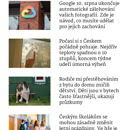
Google 10. srpna ukončuje
automatické zálohování
vašich fotografií. Zde je
návod, co musíte udělat
pro jejich zachování
Počasí si s Českem
pořádně pohraje. Nejdřív
teploty spadnou o 10
stupňů, koncem týdne
udeří úmorná výheň
Rodiče mi přestěhováním
z bytu do domu zničili
dětství. Děti jsou v bytech
často šťastnější, ukazují
průzkumy
Českým školákům se
mohou zásadně změnit
letní prázdniny. Ve hře je