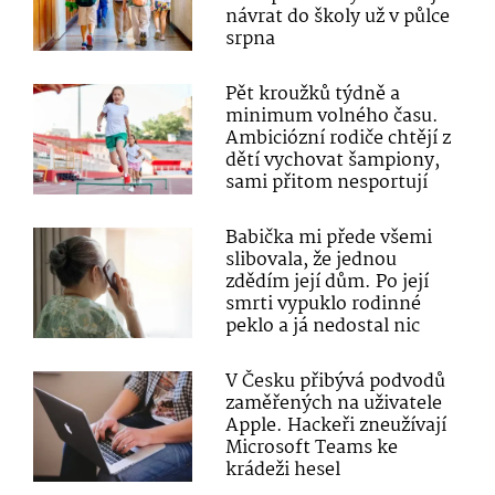
návrat do školy už v půlce
srpna
Pět kroužků týdně a
minimum volného času.
Ambiciózní rodiče chtějí z
dětí vychovat šampiony,
sami přitom nesportují
Babička mi přede všemi
slibovala, že jednou
zdědím její dům. Po její
smrti vypuklo rodinné
peklo a já nedostal nic
V Česku přibývá podvodů
zaměřených na uživatele
Apple. Hackeři zneužívají
Microsoft Teams ke
krádeži hesel