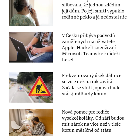
slibovala, že jednou zdědím
její dům. Po její smrti vypuklo
rodinné peklo a já nedostal nic
V Česku přibývá podvodů
zaměřených na uživatele
Apple. Hackeři zneužívají
Microsoft Teams ke krádeži
hesel
Frekventovaný úsek dálnice
se více než na rok zavírá.
Začala se vlnit, oprava bude
stát 4 miliardy korun
Nová pomoc pro rodiče
vysokoškoláky. Od září budou
mít nárok na více než 7 tisíc
korun měsíčně od státu