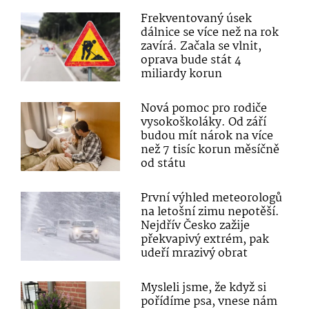
Frekventovaný úsek
dálnice se více než na rok
zavírá. Začala se vlnit,
oprava bude stát 4
miliardy korun
Nová pomoc pro rodiče
vysokoškoláky. Od září
budou mít nárok na více
než 7 tisíc korun měsíčně
od státu
První výhled meteorologů
na letošní zimu nepotěší.
Nejdřív Česko zažije
překvapivý extrém, pak
udeří mrazivý obrat
Mysleli jsme, že když si
pořídíme psa, vnese nám