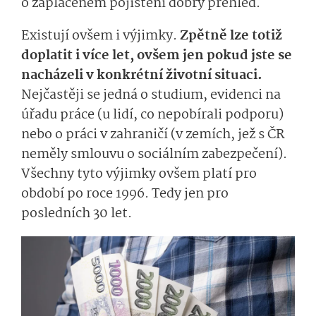
o zaplaceném pojištění dobrý přehled.
Existují ovšem i výjimky.
Zpětně lze totiž
doplatit i více let, ovšem jen pokud jste se
nacházeli v konkrétní životní situaci.
Nejčastěji se jedná o studium, evidenci na
úřadu práce (u lidí, co nepobírali podporu)
nebo o práci v zahraničí (v zemích, jež s ČR
neměly smlouvu o sociálním zabezpečení).
Všechny tyto výjimky ovšem platí pro
období po roce 1996. Tedy jen pro
posledních 30 let.