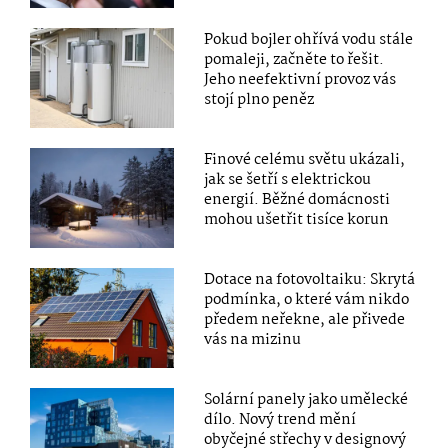
Pokud bojler ohřívá vodu stále
pomaleji, začněte to řešit.
Jeho neefektivní provoz vás
stojí plno peněz
Finové celému světu ukázali,
jak se šetří s elektrickou
energií. Běžné domácnosti
mohou ušetřit tisíce korun
Dotace na fotovoltaiku: Skrytá
podmínka, o které vám nikdo
předem neřekne, ale přivede
vás na mizinu
Solární panely jako umělecké
dílo. Nový trend mění
obyčejné střechy v designový