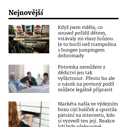
Nejnovější
Když jsem viděla, co
soused pořídil dětem,
vstávaly mi vlasy hrůzou.
Je to horší než trampolína
s bungee jumpingem
dohromady
Potomka nemůžete z
dědictví jen tak
vyškrtnout. Přesto ho ale
o nárok na povinný podíl
můžete legálně připravit
Markéta našla ve výdejním
boxu cizí balíček a spustila
pátrání na internetu, kdo
si vyzvedl ten její. Reakce
lidí byly překvapivé