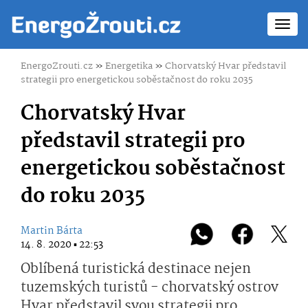
Toggl
navig
EnergoZrouti.cz
»
Energetika
»
Chorvatský Hvar představil
strategii pro energetickou soběstačnost do roku 2035
Chorvatský Hvar
představil strategii pro
energetickou soběstačnost
do roku 2035
Martin Bárta
14. 8. 2020 ▪ 22:53
Oblíbená turistická destinace nejen
tuzemských turistů - chorvatský ostrov
Hvar představil svou strategii pro