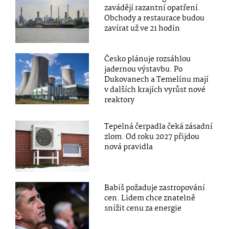
zavádějí razantní opatření.
Obchody a restaurace budou
zavírat už ve 21 hodin
Česko plánuje rozsáhlou
jadernou výstavbu. Po
Dukovanech a Temelínu mají
v dalších krajích vyrůst nové
reaktory
Tepelná čerpadla čeká zásadní
zlom. Od roku 2027 přijdou
nová pravidla
Babiš požaduje zastropování
cen. Lidem chce znatelně
snížit cenu za energie