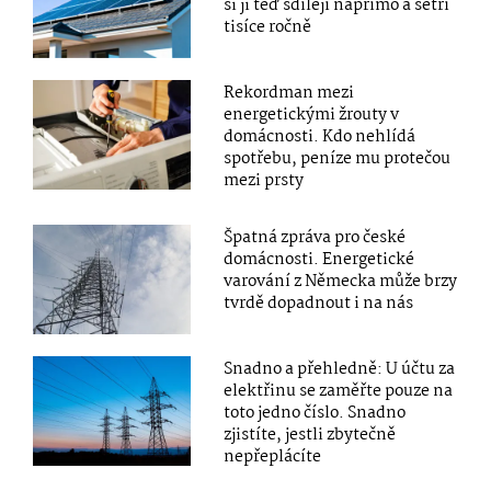
si ji teď sdílejí napřímo a šetří
tisíce ročně
Rekordman mezi
energetickými žrouty v
domácnosti. Kdo nehlídá
spotřebu, peníze mu protečou
mezi prsty
Špatná zpráva pro české
domácnosti. Energetické
varování z Německa může brzy
tvrdě dopadnout i na nás
Snadno a přehledně: U účtu za
elektřinu se zaměřte pouze na
toto jedno číslo. Snadno
zjistíte, jestli zbytečně
nepřeplácíte