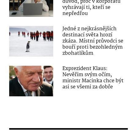
důvod, proč v korporátu
vyhrávají ti, kteří se
nepředřou
Jedné z nejkrásnějších
destinací světa hrozí
zkáza. Místní průvodci se
bouří proti bezohledným
zbohatlíkům
Exprezident Klaus:
Nevěřím svým očím,
ministr Macinka chce být
asi se všemi za dobře