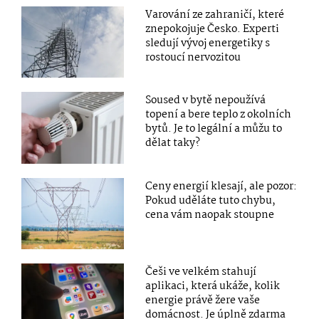
Varování ze zahraničí, které
znepokojuje Česko. Experti
sledují vývoj energetiky s
rostoucí nervozitou
Soused v bytě nepoužívá
topení a bere teplo z okolních
bytů. Je to legální a můžu to
dělat taky?
Ceny energií klesají, ale pozor:
Pokud uděláte tuto chybu,
cena vám naopak stoupne
Češi ve velkém stahují
aplikaci, která ukáže, kolik
energie právě žere vaše
domácnost. Je úplně zdarma