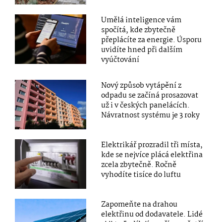
Umělá inteligence vám
spočítá, kde zbytečně
přeplácíte za energie. Úsporu
uvidíte hned při dalším
vyúčtování
Nový způsob vytápění z
odpadu se začíná prosazovat
už i v českých panelácích.
Návratnost systému je 3 roky
Elektrikář prozradil tři místa,
kde se nejvíce plácá elektřina
zcela zbytečně. Ročně
vyhodíte tisíce do luftu
Zapomeňte na drahou
elektřinu od dodavatele. Lidé