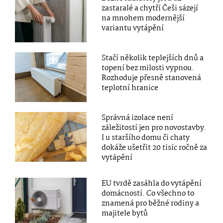
zastaralé a chytří Češi sázejí
na mnohem modernější
variantu vytápění
Stačí několik teplejších dnů a
topení bez milosti vypnou.
Rozhoduje přesně stanovená
teplotní hranice
Správná izolace není
záležitostí jen pro novostavby.
I u staršího domu či chaty
dokáže ušetřit 20 tisíc ročně za
vytápění
EU tvrdě zasáhla do vytápění
domácností. Co všechno to
znamená pro běžné rodiny a
majitele bytů