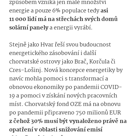
způsobem vzniká jen malé množství
energie a pouze 6% populace tedy
asi
11 000 lidí má na střechách svých domů
solární panely
a energii vyrábí.
Stejně jako Hvar řeší svou budoucnost
energetického zásobování i další
chorvatské ostrovy jako Brač, Korčula či
Cres-Lošinj. Nová koncepce energetiky by
navíc mohla pomoci s transformací a
obnovou ekonomiky po pandemii COVID-
19 a pomoci v získání nových pracovních
míst. Chorvatský fond OZE má na obnovu
po pandemii připraveno 750 milionů EUR
z čehož 30% musí být vynaloženo právě na
opatření v oblasti snižování emisí