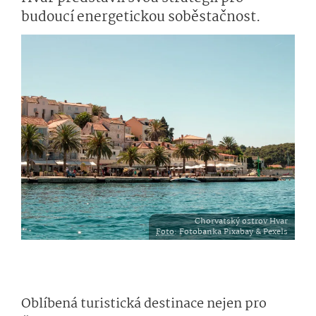
budoucí energetickou soběstačnost.
Chorvatský ostrov Hvar
Foto
: Fotobanka Pixabay & Pexels
Oblíbená turistická destinace nejen pro