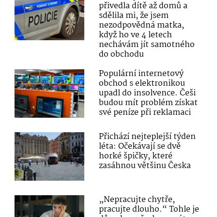
přivedla dítě až domů a
sdělila mi, že jsem
nezodpovědná matka,
když ho ve 4 letech
nechávám jít samotného
do obchodu
Populární internetový
obchod s elektronikou
upadl do insolvence. Češi
budou mít problém získat
své peníze při reklamaci
Přichází nejteplejší týden
léta: Očekávají se dvě
horké špičky, které
zasáhnou většinu Česka
„Nepracujte chytře,
pracujte dlouho.“ Tohle je