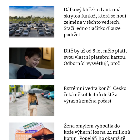
Dálkový klíček od auta má
skrytou funkci, která se hodí
zejména v těchto vedrech.
Stačí jedno tlačítko dlouze
podržet
Dítě by už od 8 let mělo platit
svou vlastní platební kartou.
Odborníci vysvětlují, proč
Extrémní vedra končí. Česko
čeká několik dnů deště a
výrazná změna počasí
Žena omylem vyhodila do
koše výherní los na 24 milionů
korun. Popeláři ho okamžitě