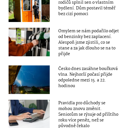
rodičů splnil sen o vlastním
bydlení. Dům postavil téměř
bez cizí pomoci
Omylem se nám podařilo odjet
od benzinky bez zaplacení.
Alespoň jsme zjistili, co se
stane a za jak dlouho se na to
přijde
Česko dnes zasáhne bouřková
vlna. Nejhorší počasí přijde
odpoledne mezi 15. a 22.
hodinou
Pravidla pro důchody se
mohou znovu změnit.
Seniorům se rýsuje od příštího
roku více peněz, než se
původně čekalo