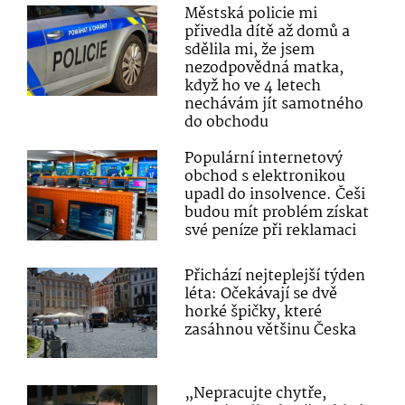
Městská policie mi
přivedla dítě až domů a
sdělila mi, že jsem
nezodpovědná matka,
když ho ve 4 letech
nechávám jít samotného
do obchodu
Populární internetový
obchod s elektronikou
upadl do insolvence. Češi
budou mít problém získat
své peníze při reklamaci
Přichází nejteplejší týden
léta: Očekávají se dvě
horké špičky, které
zasáhnou většinu Česka
„Nepracujte chytře,