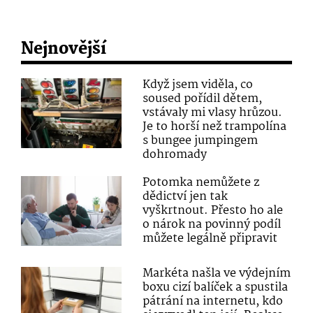
Nejnovější
Když jsem viděla, co
soused pořídil dětem,
vstávaly mi vlasy hrůzou.
Je to horší než trampolína
s bungee jumpingem
dohromady
Potomka nemůžete z
dědictví jen tak
vyškrtnout. Přesto ho ale
o nárok na povinný podíl
můžete legálně připravit
Markéta našla ve výdejním
boxu cizí balíček a spustila
pátrání na internetu, kdo