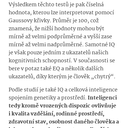
Výsledkem těchto testů je pak číselná
hodnota, kterou lze interpretovat pomocí
Gaussovy křivky. Průměr je 100, což
znamená, že nižší hodnoty mohou být
mírně až velmi podprůměrné a vyšší zase
mírně až velmi nadprůměrné. Samotné IQ
je však pouze jedním z ukazatelů našich
kognitivních schopností. V současnosti se
bere v potaz také EQ a několik dalších
ukazatelů, díky kterým je člověk „chytrý“.
Podle studií je také IQ a celková inteligence
spojením genetiky a prostředí.
Inteligenci
tedy kromě vrozených dispozic ovlivňuje
i kvalita vzdělání, rodinné prostředí,
zdravotní stav, osobnost daného člověka a