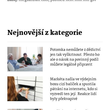
Zdroj:
theguardian.com, pubmed.ncbi.nlm.nih.gov
Nejnovější z kategorie
Potomka nemůžete z dědictví
jen tak vyškrtnout. Přesto ho
ale o nárok na povinný podíl
můžete legálně připravit
Markéta našla ve výdejním
boxu cizí balíček a spustila
pátrání na internetu, kdo si
vyzvedl ten její. Reakce lidí
byly překvapivé