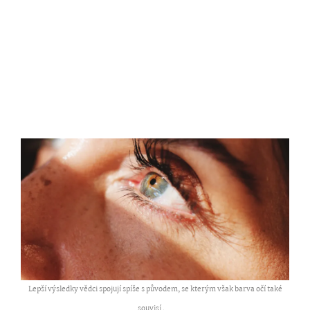
Lepší výsledky vědci spojují spíše s původem, se kterým však barva očí také
souvisí ,
...