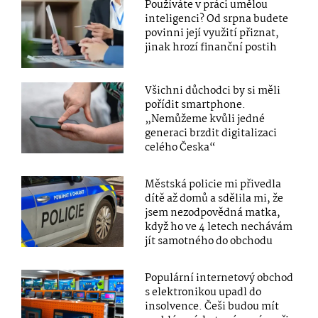
Používáte v práci umělou
inteligenci? Od srpna budete
povinni její využití přiznat,
jinak hrozí finanční postih
Všichni důchodci by si měli
pořídit smartphone.
„Nemůžeme kvůli jedné
generaci brzdit digitalizaci
celého Česka“
Městská policie mi přivedla
dítě až domů a sdělila mi, že
jsem nezodpovědná matka,
když ho ve 4 letech nechávám
jít samotného do obchodu
Populární internetový obchod
s elektronikou upadl do
insolvence. Češi budou mít