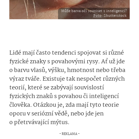
Může barva očí souviset s inteligencí?
Foto
: Shutterstock
Lidé mají často tendenci spojovat si různé
fyzické znaky s povahovými rysy. Ať už jde
o barvu vlasů, výšku, hmotnost nebo třeba
výraz tváře. Existuje tak nespočet různých
teorií, které se zabývají souvislostí
fyzických znaků s povahou či inteligencí
člověka. Otázkou je, zda mají tyto teorie
oporu v seriózní vědě, nebo jde jen
o přetrvávají­cí mýtus.