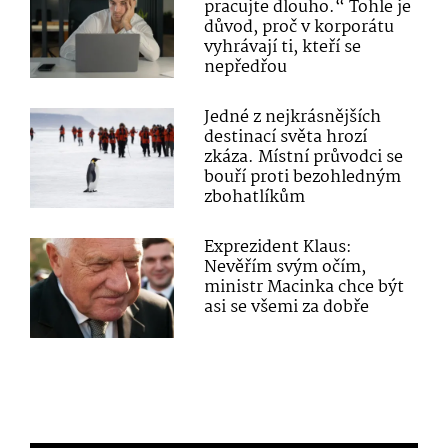
pracujte dlouho.“ Tohle je
důvod, proč v korporátu
vyhrávají ti, kteří se
nepředřou
Jedné z nejkrásnějších
destinací světa hrozí
zkáza. Místní průvodci se
bouří proti bezohledným
zbohatlíkům
Exprezident Klaus:
Nevěřím svým očím,
ministr Macinka chce být
asi se všemi za dobře