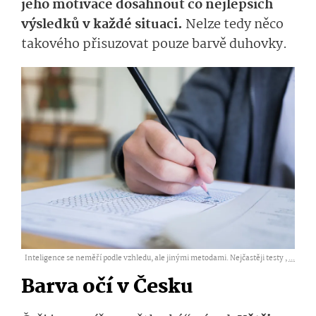
jeho motivace dosáhnout co nejlepších
výsledků v každé situaci.
Nelze tedy něco
takového přisuzovat pouze barvě duhovky.
Inteligence se neměří podle vzhledu, ale jinými metodami. Nejčastěji testy ,
...
Barva očí v Česku