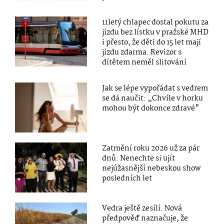
11letý chlapec dostal pokutu za
jízdu bez lístku v pražské MHD
i přesto, že děti do 15 let mají
jízdu zdarma. Revizor s
dítětem neměl slitování
Jak se lépe vypořádat s vedrem
se dá naučit: „Chvíle v horku
mohou být dokonce zdravé"
Zatmění roku 2026 už za pár
dnů: Nenechte si ujít
nejúžasnější nebeskou show
posledních let
Vedra ještě zesílí. Nová
předpověď naznačuje, že