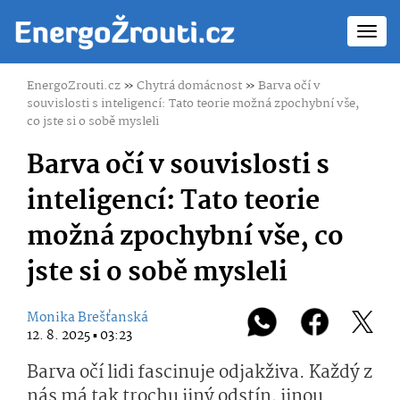
Toggl
navig
EnergoZrouti.cz
»
Chytrá domácnost
»
Barva očí v
souvislosti s inteligencí: Tato teorie možná zpochybní vše,
co jste si o sobě mysleli
Barva očí v souvislosti s
inteligencí: Tato teorie
možná zpochybní vše, co
jste si o sobě mysleli
Monika Brešťanská
12. 8. 2025 ▪ 03:23
Barva očí lidi fascinuje odjakživa. Každý z
nás má tak trochu jiný odstín, jinou