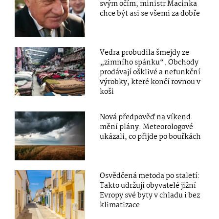
svým očím, ministr Macinka
chce být asi se všemi za dobře
Vedra probudila šmejdy ze
„zimního spánku“. Obchody
prodávají ošklivé a nefunkční
výrobky, které končí rovnou v
koši
Nová předpověď na víkend
mění plány. Meteorologové
ukázali, co přijde po bouřkách
Osvědčená metoda po staletí:
Takto udržují obyvatelé jižní
Evropy své byty v chladu i bez
klimatizace