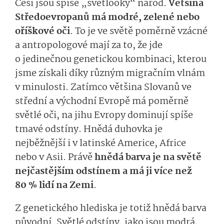
Češi jsou spíše „světlooký“ národ.
Většina
Středoevropanů má modré, zelené nebo
oříškové oči
. To je ve světě poměrně vzácné
a antropologové mají za to, že jde
o jedinečnou genetickou kombinaci, kterou
jsme získali díky různým migračním vlnám
v minulosti. Zatímco většina Slovanů ve
střední a východní Evropě má poměrně
světlé oči, na jihu Evropy dominují spíše
tmavé odstíny. Hnědá duhovka je
nejběžnější i v latinské Americe, Africe
nebo v Asii. Právě
hnědá barva je na světě
nejčastějším odstínem a má ji více než
80 % lidí na Zemi
.
Z genetického hlediska je totiž hnědá barva
původní. Světlé odstíny, jako jsou modrá,