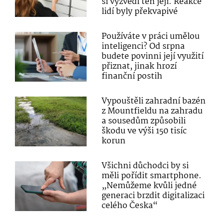
si vyzvedl ten její. Reakce
lidí byly překvapivé
Používáte v práci umělou
inteligenci? Od srpna
budete povinni její využití
přiznat, jinak hrozí
finanční postih
Vypouštěli zahradní bazén
z Mountfieldu na zahradu
a sousedům způsobili
škodu ve výši 150 tisíc
korun
Všichni důchodci by si
měli pořídit smartphone.
„Nemůžeme kvůli jedné
generaci brzdit digitalizaci
celého Česka“