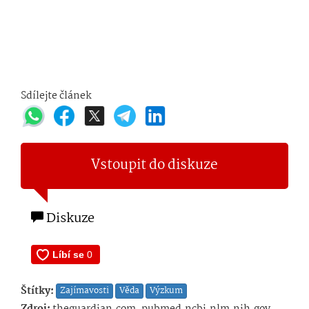
Sdílejte článek
Vstoupit do diskuze
Diskuze
Štítky:
Zajímavosti
Věda
Výzkum