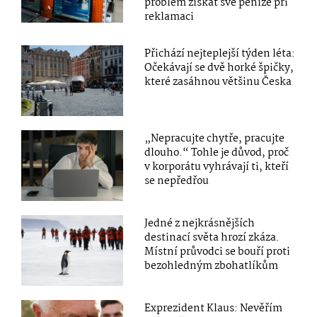
problém získat své peníze při
reklamaci
Přichází nejteplejší týden léta:
Očekávají se dvě horké špičky,
které zasáhnou většinu Česka
„Nepracujte chytře, pracujte
dlouho.“ Tohle je důvod, proč
v korporátu vyhrávají ti, kteří
se nepředřou
Jedné z nejkrásnějších
destinací světa hrozí zkáza.
Místní průvodci se bouří proti
bezohledným zbohatlíkům
Exprezident Klaus: Nevěřím