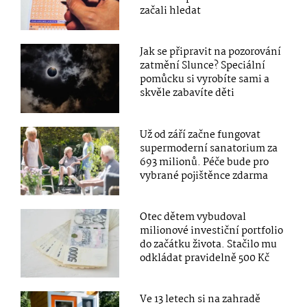
začali hledat
Jak se připravit na pozorování
zatmění Slunce? Speciální
pomůcku si vyrobíte sami a
skvěle zabavíte děti
Už od září začne fungovat
supermoderní sanatorium za
693 milionů. Péče bude pro
vybrané pojištěnce zdarma
Otec dětem vybudoval
milionové investiční portfolio
do začátku života. Stačilo mu
odkládat pravidelně 500 Kč
Ve 13 letech si na zahradě