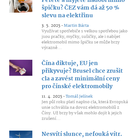
Perete a myjete nádobí mimo
špičku? ČEZ vám dá až 50 %
slevu na elektřinu
3. 5. 2025 •
Martin Bárta
Využívat spotřebiče s velkou spotřebou jako
jsou pračky, myčky, sušičky, ale i nabíjet
elektromobil mimo špičku se může brzy
výrazně...
Čína diktuje, EU jen
přikyvuje? Brusel chce zrušit
cla a zavést minimální ceny
pro čínské elektromobily
11. 4. 2025 •
Tomáš Jelínek
Jen půl roku platí naplno cla, která Evropská
unie schválila na dovoz elektromobilů z
Číny. Už brzy by však mohlo dojít k jejich
zrušení...
Nesvítí slunce, nefouká vítr.