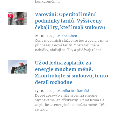
konkurenční...
Varování: Operátoři mění
podmínky tarifů. Vyšší ceny
čekají i ty, kteří mají smlouvu
21. 10. 2025 •
Misha Chen
Ceny mobilních služeb rostou a spolu s nimi
přicházejí i nové tarify. Operátoři mění
nabídky, slučují balíčky a přidávají různé...
Už od ledna zaplatíte za
energie mnohem méně.
Zkontrolujte si smlouvu, tento
detail rozhodne
19. 10. 2025 •
Monika Brešťanská
Dobré zprávy o snížení cen za energie
slýcháváme jen zřídkakdy. Už od ledna ale
zaplatíte za energie dost možná méně. Těšit
se tak...