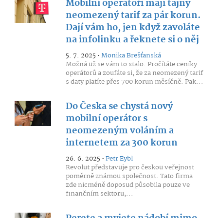
Mobilní operátoři mají tajný
neomezený tarif za pár korun.
Dají vám ho, jen když zavoláte
na infolinku a řeknete si o něj
5. 7. 2025 •
Monika Brešťanská
Možná už se vám to stalo. Pročítáte ceníky
operátorů a zoufáte si, že za neomezený tarif
s daty platíte přes 700 korun měsíčně. Pak...
Do Česka se chystá nový
mobilní operátor s
neomezeným voláním a
internetem za 300 korun
26. 6. 2025 •
Petr Eybl
Revolut představuje pro českou veřejnost
poměrně známou společnost. Tato firma
zde nicméně doposud působila pouze ve
finančním sektoru,...