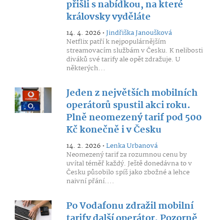
přišli s nabídkou, na které
královsky vyděláte
14. 4. 2026 •
Jindřiška Janoušková
Netflix patří k nejpopulárnějším
streamovacím službám v Česku. K nelibosti
diváků své tarify ale opět zdražuje. U
některých...
Jeden z největších mobilních
operátorů spustil akci roku.
Plně neomezený tarif pod 500
Kč konečně i v Česku
14. 2. 2026 •
Lenka Urbanová
Neomezený tarif za rozumnou cenu by
uvítal téměř každý. Ještě donedávna to v
Česku působilo spíš jako zbožné a lehce
naivní přání....
Po Vodafonu zdražil mobilní
tarify další operátor. Pozorně