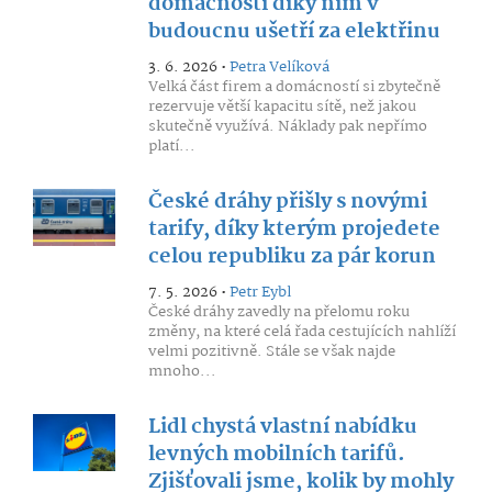
domácností díky nim v
budoucnu ušetří za elektřinu
3. 6. 2026 •
Petra Velíková
Velká část firem a domácností si zbytečně
rezervuje větší kapacitu sítě, než jakou
skutečně využívá. Náklady pak nepřímo
platí...
České dráhy přišly s novými
tarify, díky kterým projedete
celou republiku za pár korun
7. 5. 2026 •
Petr Eybl
České dráhy zavedly na přelomu roku
změny, na které celá řada cestujících nahlíží
velmi pozitivně. Stále se však najde
mnoho...
Lidl chystá vlastní nabídku
levných mobilních tarifů.
Zjišťovali jsme, kolik by mohly