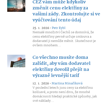
ČEZ vám může kdykoliv
změnit cenu elektřiny za
vašimi zády. Zkontrolujte si ve
vyúčtování tento údaj
25. 1. 2026 •
Petr Eybl
Nemalé množství Čechů se domnívá, že
cenu elektřiny pevně určuje smlouva a
dodavatel ji nemůže měnit. Skutečnost je
ovšem mnohem...
Co všechno musíte doma
zařídit, aby vám dodavatel
elektřiny dovolil přejít na
výrazně levnější tarif
12. 1. 2026 •
Martina Minaříková
V poslední letech jsou ceny za elektřinu
kolísavé, a proto není divu, že mnohé
domácnosti hledají praktické způsoby, jak
své náklady...