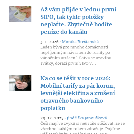
Až vám přijde v lednu první
SIPO, tak tyhle položky
neplaťte. Zbytečně hodíte
peníze do kanálu
3. 1. 2026 •
Monika Brešťanská
Leden bývá pro mnoho domácností
nepříjemným návratem do reality po
vánočním utrácení. Sotva se uzavřou
svátky, dorazí první SIPO v...
Na co se těšit v roce 2026:
Mobilní tarify za pár korun,
levnější elektřina a zrušení
otravného bankovního
poplatku
29. 12. 2025 •
Jindřiška Janoušková
Češi mají ve zvyku si neustále stěžovat, že se
všechno každým rokem zdražuje. Pojďme