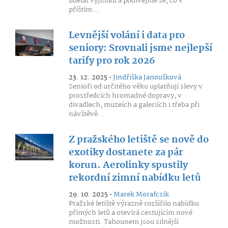
udělat výjimku a podívejme se, co v
příštím...
Levnější volání i data pro
seniory: Srovnali jsme nejlepší
tarify pro rok 2026
23. 12. 2025 •
Jindřiška Janoušková
Senioři od určitého věku uplatňují slevy v
prostředcích hromadné dopravy, v
divadlech, muzeích a galeriích i třeba při
návštěvě...
Z pražského letiště se nově do
exotiky dostanete za pár
korun. Aerolinky spustily
rekordní zimní nabídku letů
29. 10. 2025 •
Marek Morafcsik
Pražské letiště výrazně rozšířilo nabídku
přímých letů a otevírá cestujícím nové
možnosti. Tahounem jsou silnější