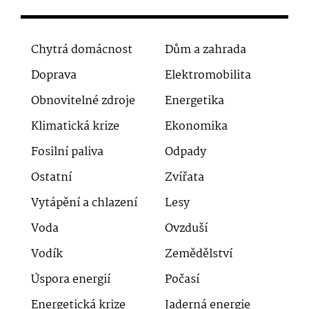
Chytrá domácnost
Dům a zahrada
Doprava
Elektromobilita
Obnovitelné zdroje
Energetika
Klimatická krize
Ekonomika
Fosilní paliva
Odpady
Ostatní
Zvířata
Vytápění a chlazení
Lesy
Voda
Ovzduší
Vodík
Zemědělství
Úspora energií
Počasí
Energetická krize
Jaderná energie