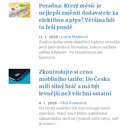
Poradna: Který měsíc je
nejlepší změnit dodavatele za
elektřinu a plyn? Většina lidí
to řeší pozdě
11. 1. 2026 •
Lucie Mateová
Změna dodavatele elektřiny a plynu se může
jevit jako drobná formalita, kterou můžete
udělat kdykoliv. Ve skutečnosti ale
špatným...
Zkontrolujte si cenu
mobilního tarifu: Do Česka
míří silný hráč a má být
levnější než všichni ostatní
6. 1. 2026 •
Věra Krausová
Na český mobilní trh má vstoupit nový
operátor, který má v plánu nabídnout
zákazníkům tarif za výrazně nižší cenu, než
je tomu v...