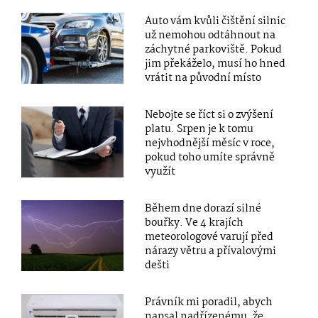
Auto vám kvůli čištění silnic
už nemohou odtáhnout na
záchytné parkoviště. Pokud
jim překáželo, musí ho hned
vrátit na původní místo
Nebojte se říct si o zvýšení
platu. Srpen je k tomu
nejvhodnější měsíc v roce,
pokud toho umíte správně
využít
Během dne dorazí silné
bouřky. Ve 4 krajích
meteorologové varují před
nárazy větru a přívalovými
dešti
Právník mi poradil, abych
napsal nadřízenému, že