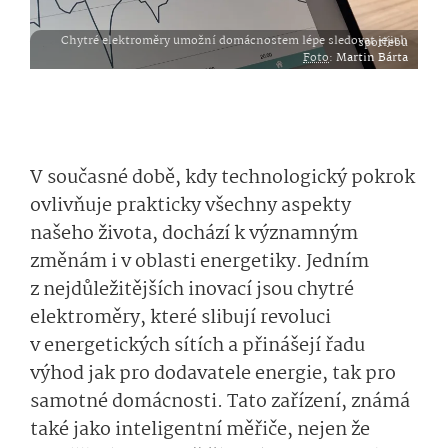
Chytré elektroměry umožní domácnostem lépe sledovat jejich spotřebu
Foto
:
Martin Bárta
V současné době, kdy technologický pokrok
ovlivňuje prakticky všechny aspekty
našeho života, dochází k významným
změnám i v oblasti energetiky. Jedním
z nejdůležitějších inovací jsou chytré
elektroměry, které slibují revoluci
v energetických sítích a přinášejí řadu
výhod jak pro dodavatele energie, tak pro
samotné domácnosti. Tato zařízení, známá
také jako inteligentní měřiče, nejen že