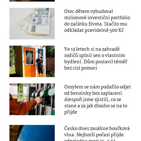
Otec dětem vybudoval
milionové investiční portfolio
do začátku života. Stačilo mu
odkládat pravidelně 500 Kč
Ve 13 letech si na zahradě
rodičů splnil sen o vlastním
bydlení. Dům postavil téměř
bez cizí pomoci
Omylem se nám podařilo odjet
od benzinky bez zaplacení.
Alespoň jsme zjistili, co se
stane a za jak dlouho se na to
přijde
Česko dnes zasáhne bouřková
vlna. Nejhorší počasí přijde