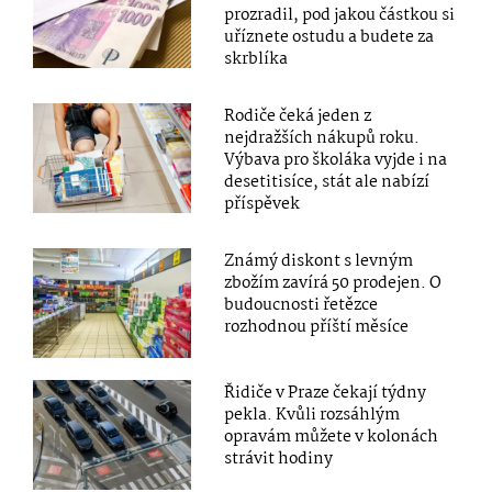
prozradil, pod jakou částkou si
uříznete ostudu a budete za
skrblíka
Rodiče čeká jeden z
nejdražších nákupů roku.
Výbava pro školáka vyjde i na
desetitisíce, stát ale nabízí
příspěvek
Známý diskont s levným
zbožím zavírá 50 prodejen. O
budoucnosti řetězce
rozhodnou příští měsíce
Řidiče v Praze čekají týdny
pekla. Kvůli rozsáhlým
opravám můžete v kolonách
strávit hodiny