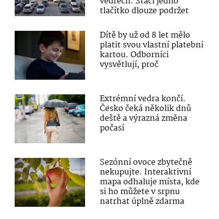
vedrech. Stačí jedno
tlačítko dlouze podržet
Dítě by už od 8 let mělo
platit svou vlastní platební
kartou. Odborníci
vysvětlují, proč
Extrémní vedra končí.
Česko čeká několik dnů
deště a výrazná změna
počasí
Sezónní ovoce zbytečně
nekupujte. Interaktivní
mapa odhaluje místa, kde
si ho můžete v srpnu
natrhat úplně zdarma