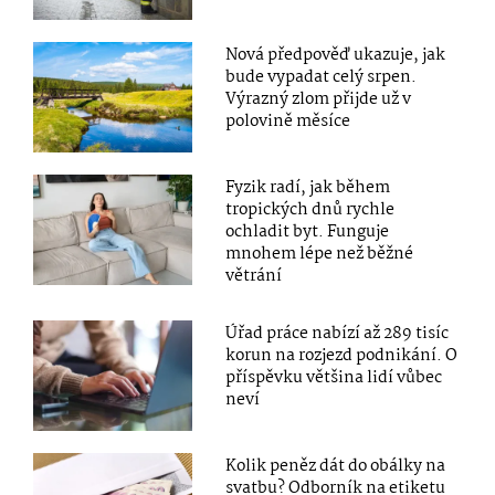
Nová předpověď ukazuje, jak
bude vypadat celý srpen.
Výrazný zlom přijde už v
polovině měsíce
Fyzik radí, jak během
tropických dnů rychle
ochladit byt. Funguje
mnohem lépe než běžné
větrání
Úřad práce nabízí až 289 tisíc
korun na rozjezd podnikání. O
příspěvku většina lidí vůbec
neví
Kolik peněz dát do obálky na
svatbu? Odborník na etiketu