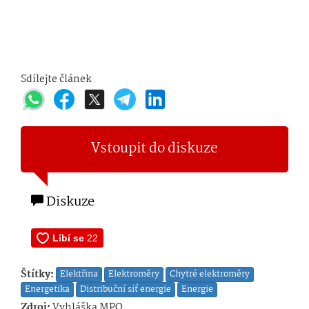
Sdílejte článek
Vstoupit do diskuze
Diskuze
Štítky:
Elektřina
Elektroměry
Chytré elektroměry
Energetika
Distribuční síť energie
Energie
Zdroj:
Vyhláška MPO