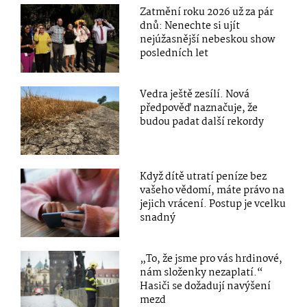
Zatmění roku 2026 už za pár
dnů: Nenechte si ujít
nejúžasnější nebeskou show
posledních let
Vedra ještě zesílí. Nová
předpověď naznačuje, že
budou padat další rekordy
Když dítě utratí peníze bez
vašeho vědomí, máte právo na
jejich vrácení. Postup je vcelku
snadný
„To, že jsme pro vás hrdinové,
nám složenky nezaplatí.“
Hasiči se dožadují navýšení
mezd