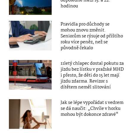
odpoledne mezi 15. a 22.
hodinou
Pravidla pro důchody se
mohou znovu změnit.
Seniorům se rýsuje od příštího
roku více peněz, než se
původně čekalo
11letý chlapec dostal pokutu za
jízdu bez lístku v pražské MHD
i přesto, že děti do 15 let mají
jízdu zdarma. Revizor s
dítětem neměl slitování
Jak se lépe vypořádat s vedrem
se dá naučit: „Chvíle v horku
mohou být dokonce zdravé"