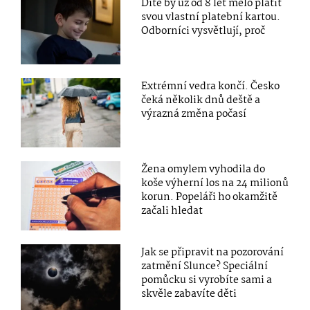
Dítě by už od 8 let mělo platit
svou vlastní platební kartou.
Odborníci vysvětlují, proč
Extrémní vedra končí. Česko
čeká několik dnů deště a
výrazná změna počasí
Žena omylem vyhodila do
koše výherní los na 24 milionů
korun. Popeláři ho okamžitě
začali hledat
Jak se připravit na pozorování
zatmění Slunce? Speciální
pomůcku si vyrobíte sami a
skvěle zabavíte děti