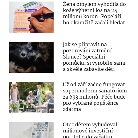
Žena omylem vyhodila do
koše výherní los na 24
milionů korun. Popeláři
ho okamžitě začali hledat
Jak se připravit na
pozorování zatmění
Slunce? Speciální
pomůcku si vyrobíte sami
a skvěle zabavíte děti
Už od září začne fungovat
supermoderní sanatorium
za 693 milionů. Péče bude
pro vybrané pojištěnce
zdarma
Otec dětem vybudoval
milionové investiční
portfolio do začátku