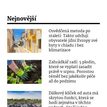
Nejnovější
Osvědčená metoda po
staletí: Takto udržují
obyvatelé jižní Evropy své
byty v chladu i bez
klimatizace
Zahrádkář radí: 5 plodin,
které se vyplatí zasadit
právě v srpnu. Porostou
téměř bez jakékoliv péče
až do podzimu
Dálkový klíček od auta má
skrytou funkci, která se
hodí zejména v těchto