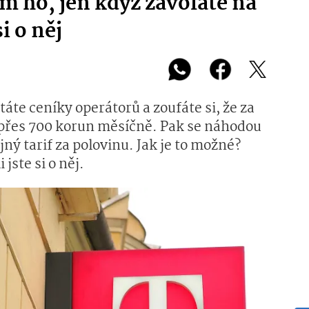
ám ho, jen když zavoláte na
i o něj
táte ceníky operátorů a zoufáte si, že za
e přes 700 korun měsíčně. Pak se náhodou
ný tarif za polovinu. Jak je to možné?
jste si o něj.