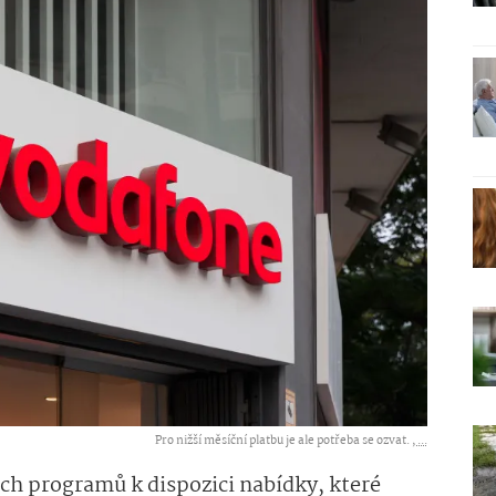
Pro nižší měsíční platbu je ale potřeba se ozvat. ,
...
ch programů k dispozici nabídky, které