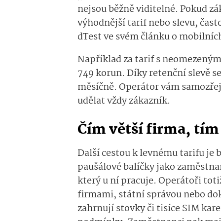
nejsou běžně viditelné. Pokud zá
výhodnější tarif nebo slevu, čast
dTest ve svém článku o mobilních
Například za tarif s neomezeným
749 korun. Díky retenční slevě s
měsíčně. Operátor vám samozřejm
udělat vždy zákazník.
Čím větší firma, tím 
Další cestou k levnému tarifu je
paušálové balíčky jako zaměstna
který u ní pracuje. Operátoři tot
firmami, státní správou nebo d
zahrnují stovky či tisíce SIM kar