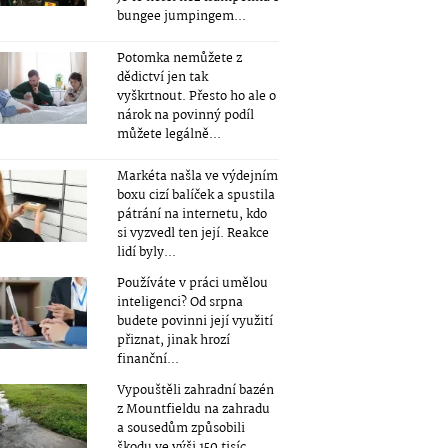
bungee jumpingem...
Potomka nemůžete z
dědictví jen tak
vyškrtnout. Přesto ho ale o
nárok na povinný podíl
můžete legálně...
Markéta našla ve výdejním
boxu cizí balíček a spustila
pátrání na internetu, kdo
si vyzvedl ten její. Reakce
lidí byly...
Používáte v práci umělou
inteligenci? Od srpna
budete povinni její využití
přiznat, jinak hrozí
finanční...
Vypouštěli zahradní bazén
z Mountfieldu na zahradu
a sousedům způsobili
škodu ve výši 150 tisíc...