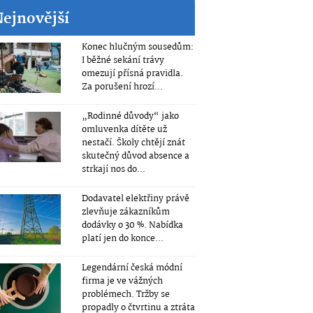
Nejnovější
Konec hlučným sousedům:
I běžné sekání trávy
omezují přísná pravidla.
Za porušení hrozí...
„Rodinné důvody“ jako
omluvenka dítěte už
nestačí. Školy chtějí znát
skutečný důvod absence a
strkají nos do...
Dodavatel elektřiny právě
zlevňuje zákazníkům
dodávky o 30 %. Nabídka
platí jen do konce...
Legendární česká módní
firma je ve vážných
problémech. Tržby se
propadly o čtvrtinu a ztráta