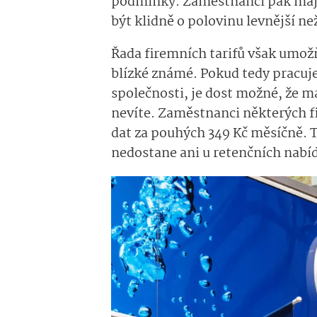
podmínky. Zaměstnanci pak mají
být klidně o polovinu levnější ne
Řada firemních tarifů však umožň
blízké známé. Pokud tedy pracuje
společnosti, je dost možné, že má
nevíte. Zaměstnanci některých 
dat za pouhých 349 Kč měsíčně. T
nedostane ani u retenčních nabí