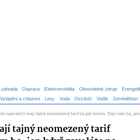
 zahrada
Doprava
Elektromobilita
Obnovitelné zdroje
Energeti
Vytápění a chlazení
Lesy
Voda
Ovzduší
Vodík
Zemědělství
ní operátoři mají tajný neomezený tarif za pár korun. Dají vám ho, jen 
ají tajný neomezený tarif