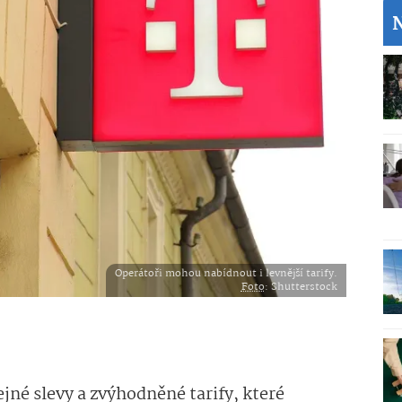
Operátoři mohou nabídnout i levnější tarify.
Foto
: Shutterstock
jné slevy a zvýhodněné tarify, které