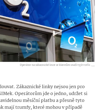
Operátor na zákaznické lince se klientům snaží vyjít vstříc. ,
...
mlouvat. Zákaznické linky nejsou jen pro
SIMek. Operátorům jde o jedno, udržet si
pravidelnou měsíční platbu a přesně tyto
ak mají trumfy, které mohou v případě