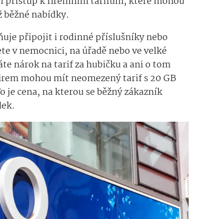
 přístup k firemním tarifům, které mohou
ž běžné nabídky.
uje připojit i rodinné příslušníky nebo
te v nemocnici, na úřadě nebo ve velké
te nárok na tarif za hubičku a ani o tom
firem mohou mít neomezený tarif s 20 GB
o je cena, na kterou se běžný zákazník
dek.