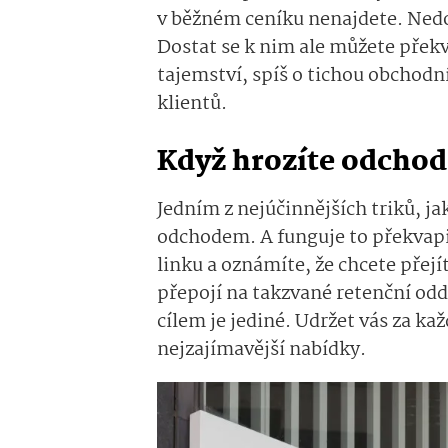
v běžném ceníku nenajdete. Nedoz
Dostat se k nim ale můžete přek
tajemství, spíš o tichou obchodní
klientů.
Když hrozíte odchod
Jedním z nejúčinnějších triků, jak
odchodem. A funguje to překvapi
linku a oznámíte, že chcete přejí
přepojí na takzvané retenční odd
cílem je jediné. Udržet vás za ka
nejzajímavější nabídky.