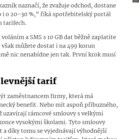
kazník naznačí, že zvažuje odchod, dostane
o i o 20–30 %,“ říká spotřebitelský portál
 tarifech.
 voláním a SMS s 10 GB dat běžně zaplatíte
e však můžete dostat i na 499 korun
ě nic nenabídne jen tak. První krok musí
levnější tarif
 být zaměstnancem firmy, která má
necký benefit. Nebo mít aspoň příbuzného,
iž uzavírají rámcové smlouvy s velkými
okonce vysokými školami. Tyto smlouvy
et a díky tomu se vyjednávají výhodnější