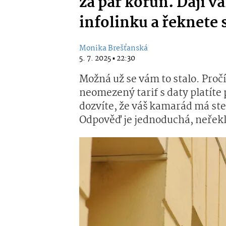
za pár korun. Dají v
infolinku a řeknete s
Monika Brešťanská
5. 7. 2025 ▪ 22:30
Možná už se vám to stalo. Pročí
neomezený tarif s daty platít
dozvíte, že váš kamarád má stej
Odpověď je jednoduchá, neřekli 