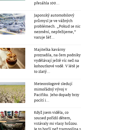
přesáhla 100...
Japonský automobilový
průmysl je ve vážných
problémech. „Pokud se nic
nezmění, nepřežijeme,“
varuje šéf...
Majitelka kavárny
prozradila, na čem podniky
vydělávají ještě víc než na
kohoutkové vodě. V létě je
to zlatý...
Meteorologové sledují
mimořádný vývoj v
Pacifiku. Jeho dopady brzy
pocítí i...
Když jsem viděla, co
soused pořídil dětem,
vstávaly mi vlasy hrůzou.
Je to horší než trampolína s