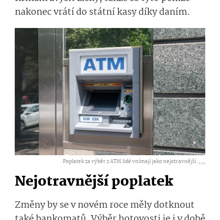
nakonec vrátí do státní kasy díky daním.
Poplatek za výběr z ATM lidé vnímají jako nejotravnější. ,
...
Nejotravnější poplatek
Změny by se v novém roce měly dotknout
také bankomatů. Výběr hotovosti je i v době