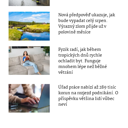
Nová předpověď ukazuje, jak
bude vypadat celý srpen.
Výrazný zlom přijde už v
polovině měsíce
Fyzik radí, jak během
tropických dnů rychle
ochladit byt. Funguje
mnohem lépe než běžné
větrání
Úřad práce nabízí až 289 tisíc
korun na rozjezd podnikání. O
příspěvku většina lidí vůbec
neví