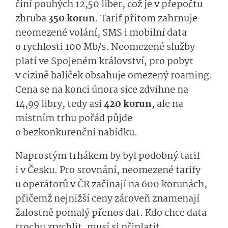
činí pouhých 12,50 liber, což je v přepočtu
zhruba
350 korun
. Tarif přitom zahrnuje
neomezené volání, SMS i mobilní data
o rychlosti 100 Mb/s. Neomezené služby
platí ve Spojeném království, pro pobyt
v cizině balíček obsahuje omezený roaming.
Cena se na konci února sice zdvihne na
14,99 libry, tedy asi
420 korun
, ale na
místním trhu pořád půjde
o bezkonkurenční nabídku.
Naprostým trhákem by byl podobný tarif
i v Česku. Pro srovnání, neomezené tarify
u operátorů v ČR začínají na 600 korunách,
přičemž nejnižší ceny zároveň znamenají
žalostně pomalý přenos dat. Kdo chce data
trochu zrychlit, musí si připlatit.