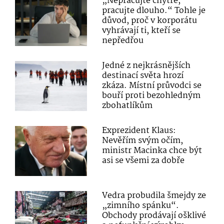
„Nepracujte chytře,
pracujte dlouho.“ Tohle je
důvod, proč v korporátu
vyhrávají ti, kteří se
nepředřou
Jedné z nejkrásnějších
destinací světa hrozí
zkáza. Místní průvodci se
bouří proti bezohledným
zbohatlíkům
Exprezident Klaus:
Nevěřím svým očím,
ministr Macinka chce být
asi se všemi za dobře
Vedra probudila šmejdy ze
„zimního spánku“.
Obchody prodávají ošklivé