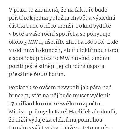
V praxi to znamená, že na faktuře bude
příští rok jedna položka chybět a výsledná
částka bude o něco menší. Pokud bydlíte
v bytě a vaše roční spotřeba se pohybuje
okolo 3 MWh, ušetříte zhruba 1800 Kč. Lidé
v rodinných domech, kteří elektřinou i topí
a spotřebují přes 10 MWh ročně, změnu
pocítí ještě silněji. Jejich roční úspora
přesáhne 6000 korun.
Poplatek se ovšem nevypaří jak pára nad
hrncem, stát na něj bude muset vyčlenit
17 miliard korun ze svého rozpočtu
.
Ministr průmyslu Karel Havlíček ale doufá,
že nižší výdaje za elektřinu pomohou
firmám zvýšit zisky, takže se tyto peníze