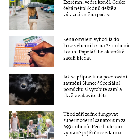
Extrémní vedra končí. Česko
čeká několik dnů deště a
výrazná změna počasí
Žena omylem vyhodila do
koše výherní los na 24 milionů
korun. Popeláři ho okamžitě
začali hledat
Jak se připravit na pozorování
zatmění Slunce? Speciální
pomůcku si vyrobíte sami a
skvěle zabavíte děti
Už od září začne fungovat
supermoderní sanatorium za
693 milionů. Péče bude pro
vybrané pojištěnce zdarma