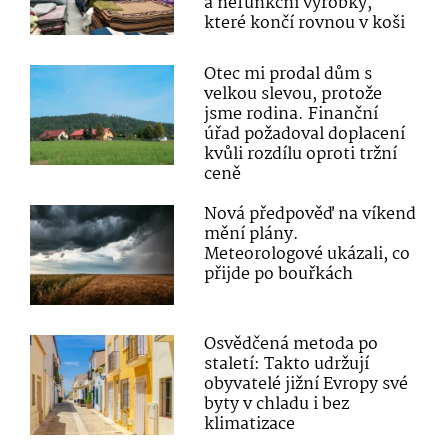
a nefunkční výrobky,
které končí rovnou v koši
Otec mi prodal dům s
velkou slevou, protože
jsme rodina. Finanční
úřad požadoval doplacení
kvůli rozdílu oproti tržní
ceně
Nová předpověď na víkend
mění plány.
Meteorologové ukázali, co
přijde po bouřkách
Osvědčená metoda po
staletí: Takto udržují
obyvatelé jižní Evropy své
byty v chladu i bez
klimatizace