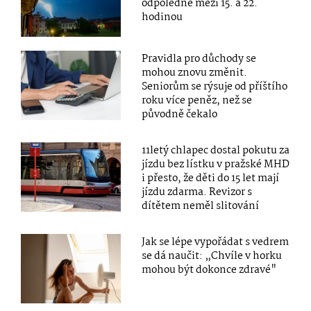
odpoledne mezi 15. a 22.
hodinou
Pravidla pro důchody se
mohou znovu změnit.
Seniorům se rýsuje od příštího
roku více peněz, než se
původně čekalo
11letý chlapec dostal pokutu za
jízdu bez lístku v pražské MHD
i přesto, že děti do 15 let mají
jízdu zdarma. Revizor s
dítětem neměl slitování
Jak se lépe vypořádat s vedrem
se dá naučit: „Chvíle v horku
mohou být dokonce zdravé"