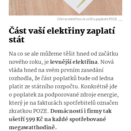
Účet za elektřinu se sníží o poplatek POZE. ,
...
Část vaší elektřiny zaplatí
stát
Na co se ale můžeme těšit hned od začátku
nového roku, je
levnější elektřina
. Nová
vláda hned na svém prvním zasedání
rozhodla, že část poplatků bude od ledna
platit ze státního rozpočtu. Konkrétně jde
o poplatek za podporované zdroje energie,
který je na fakturách spotřebitelů označen
zkratkou POZE.
Domácnosti i firmy tak
ušetří 599 Kč na každé spotřebované
megawatthodině.