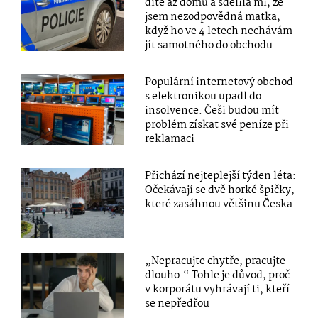
dítě až domů a sdělila mi, že
jsem nezodpovědná matka,
když ho ve 4 letech nechávám
jít samotného do obchodu
Populární internetový obchod
s elektronikou upadl do
insolvence. Češi budou mít
problém získat své peníze při
reklamaci
Přichází nejteplejší týden léta:
Očekávají se dvě horké špičky,
které zasáhnou většinu Česka
„Nepracujte chytře, pracujte
dlouho.“ Tohle je důvod, proč
v korporátu vyhrávají ti, kteří
se nepředřou