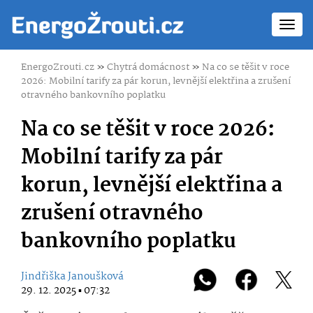
Toggl
navig
EnergoZrouti.cz
»
Chytrá domácnost
»
Na co se těšit v roce
2026: Mobilní tarify za pár korun, levnější elektřina a zrušení
otravného bankovního poplatku
Na co se těšit v roce 2026:
Mobilní tarify za pár
korun, levnější elektřina a
zrušení otravného
bankovního poplatku
Jindřiška Janoušková
29. 12. 2025 ▪ 07:32