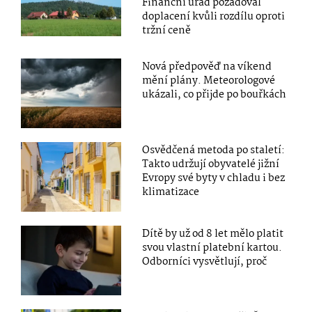
Finanční úřad požadoval
doplacení kvůli rozdílu oproti
tržní ceně
Nová předpověď na víkend
mění plány. Meteorologové
ukázali, co přijde po bouřkách
Osvědčená metoda po staletí:
Takto udržují obyvatelé jižní
Evropy své byty v chladu i bez
klimatizace
Dítě by už od 8 let mělo platit
svou vlastní platební kartou.
Odborníci vysvětlují, proč