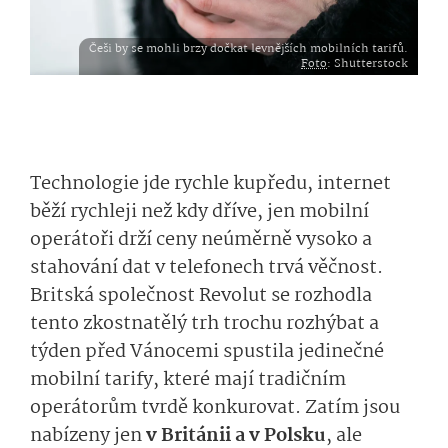
Češi by se mohli brzy dočkat levnějších mobilních tarifů.
Foto
: Shutterstock
Technologie jde rychle kupředu, internet
běží rychleji než kdy dříve, jen mobilní
operátoři drží ceny neúměrně vysoko a
stahování dat v telefonech trvá věčnost.
Britská společnost Revolut se rozhodla
tento zkostnatělý trh trochu rozhýbat a
týden před Vánocemi spustila jedinečné
mobilní tarify, které mají tradičním
operátorům tvrdě konkurovat. Zatím jsou
nabízeny jen
v Británii a v Polsku
, ale