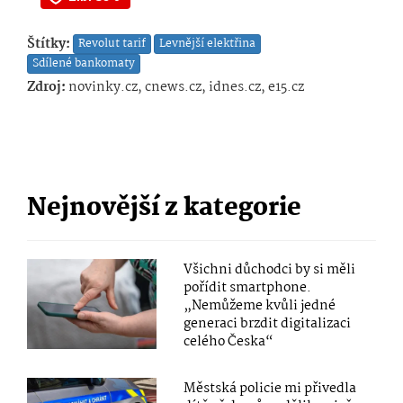
Štítky:
Revolut tarif
Levnější elektřina
Sdílené bankomaty
Zdroj:
novinky.cz, cnews.cz, idnes.cz, e15.cz
Nejnovější z kategorie
Všichni důchodci by si měli
pořídit smartphone.
„Nemůžeme kvůli jedné
generaci brzdit digitalizaci
celého Česka“
Městská policie mi přivedla