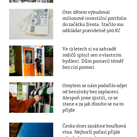
Otec dětem vybudoval
milionové investiční portfolio
do začátku života. Stačilo mu
odkládat pravidelně 500 Kč
Ve 13 letech si na zahradě
rodičů splnil sen o vlastním
bydlení. Dům postavil téměř
bez cizí pomoci
Omylem se nám podařilo odjet
od benzinky bez zaplacení.
Alespoň jsme zjistili, co se
stane a za jak dlouho se na to
přijde
Česko dnes zasáhne bouřková
vlna. Nejhorší počasí přijde