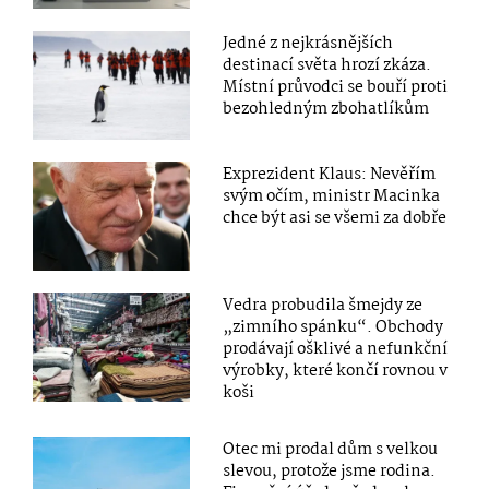
Jedné z nejkrásnějších
destinací světa hrozí zkáza.
Místní průvodci se bouří proti
bezohledným zbohatlíkům
Exprezident Klaus: Nevěřím
svým očím, ministr Macinka
chce být asi se všemi za dobře
Vedra probudila šmejdy ze
„zimního spánku“. Obchody
prodávají ošklivé a nefunkční
výrobky, které končí rovnou v
koši
Otec mi prodal dům s velkou
slevou, protože jsme rodina.