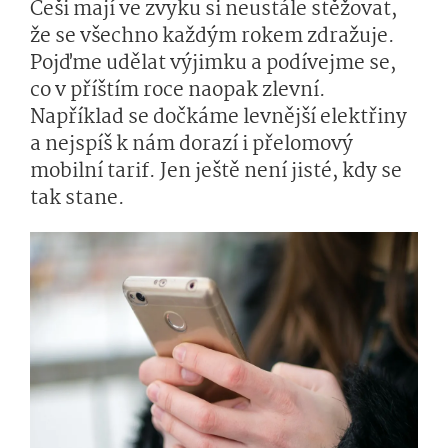
Češi mají ve zvyku si neustále stěžovat,
že se všechno každým rokem zdražuje.
Pojďme udělat výjimku a podívejme se,
co v příštím roce naopak zlevní.
Například se dočkáme levnější elektřiny
a nejspíš k nám dorazí i přelomový
mobilní tarif. Jen ještě není jisté, kdy se
tak stane.