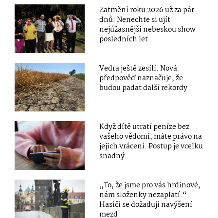
Zatmění roku 2026 už za pár
dnů: Nenechte si ujít
nejúžasnější nebeskou show
posledních let
Vedra ještě zesílí. Nová
předpověď naznačuje, že
budou padat další rekordy
Když dítě utratí peníze bez
vašeho vědomí, máte právo na
jejich vrácení. Postup je vcelku
snadný
„To, že jsme pro vás hrdinové,
nám složenky nezaplatí.“
Hasiči se dožadují navýšení
mezd