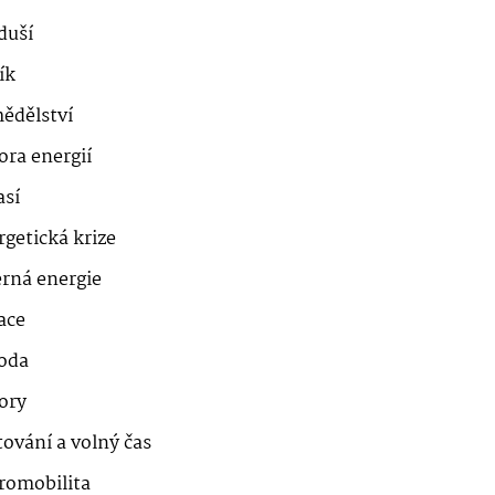
duší
ík
ědělství
ora energií
así
getická krize
erná energie
ace
roda
ory
ování a volný čas
romobilita