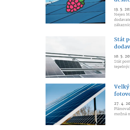
desít
13. 5. 20
Nejen Ma
dodavate
zákazníc
Stát 
dodav
10. 5. 20
Stát pom
tepelnýc
Velký
fotov
27. 4. 2
Plánoval
možná ni