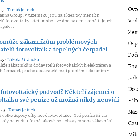
ek
Ovz
23 •
Tomáš Jelínek
lina Group, v tuzemsku jsou další desítky menších
Vod
lů fotovoltaiky, kteří mohou ze dne na den skončit. Jejich
i pak...
Zem
pomůže zákazníkům problémových
Úsp
atelů fotovoltaik a tepelných čerpadel
Poč
23 •
Nikola Stránská
ůže zákazníkům dodavatelů fotovoltaických elektráren a
Ener
h čerpadel, jejichž dodavatelé mají problém s dodáním v...
Jad
Dot
 fotovoltaický podvod? Někteří zájemci o
oltaiku své peníze už možná nikdy neuvidí
Pří
023 •
Tomáš Jelínek
Náz
i velké úspory díky nové fotovoltaice. Své peníze už ale
kdy neuvidí. Přesně takové jsou obavy mnoha zákazníků...
Cest
Mik