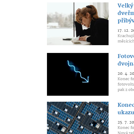
Velký 
dveřmi
přibý
17. 12. 
Krachují
měsících
Fotovo
dvojná
20. 4. 2
Konec fo
fotovolt
pak z ob
Konec
ukazu
25. 7. 2
Konec fo
Nová zel