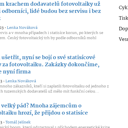
m krachem dodavatelů fotovoltaiky už
Cykl
i odborníci, lidé budou bez servisu i bez
z
Tis
23 •
Lenka Nováková
Dop
rvis a v mnoha případech i statisíce korun, po kterých se
em. Český fotovoltaický trh by podle odborníků mohl
Ves
.
 ušetřit, nyní se bojí o své statisícové
y za fotovoltaiku. Zakázky dokončíme,
e nyní firma
23 •
Lenka Nováková
mnoho zákazníků, kteří si zaplatili fotovoltaiku od jednoho z
ch tuzemských dodavatelů už mělo mít funkční celou...
e velký pád? Mnoha zájemcům o
ltaiku hrozí, že přijdou o statisíce
23 •
Tomáš Jelínek
aický boom, který odstartoval s příchodem energetické krize