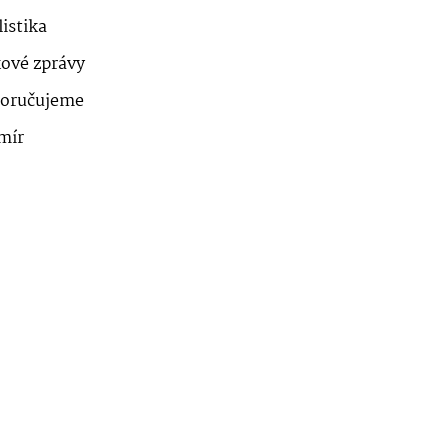
istika
kové zprávy
oručujeme
mír