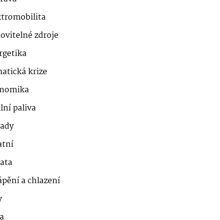
ktromobilita
ovitelné zdroje
rgetika
atická krize
nomika
lní paliva
ady
atní
řata
ápění a chlazení
y
a