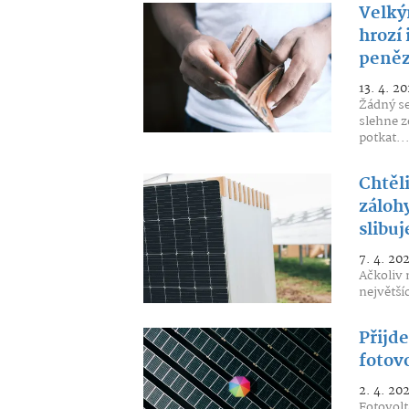
Velký
hrozí 
peně
13. 4. 20
Žádný se
slehne z
potkat..
Chtěli
záloh
slibuj
7. 4. 20
Ačkoliv 
největší
Přijd
fotovo
2. 4. 20
Fotovolt