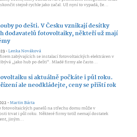
skončit stejně rychle jako začal. Už nyní to vypadá, že...
ouby po dešti. V Česku vznikají desítky
h dodavatelů fotovoltaiky, někteří už mají
émy
023 •
Lenka Nováková
irem zabývajících se instalací fotovoltaických elektráren v
ibývá „jako hub po dešti“. Mladé firmy ale často...
ovoltaiku si aktuálně počkáte i půl roku.
ořízení ale neodkládejte, ceny se příští rok
2022 •
Martin Bárta
e fotovoltaických panelů na střechu domu může v
sti trvat i půl roku. Některé firmy totiž nemají dostatek
nt, jiným...