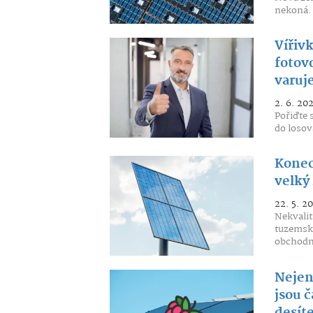
nekoná.
Vířiv
fotovo
varuj
2. 6. 20
Pořiďte 
do losov
Konec
velký 
22. 5. 2
Nekvalit
tuzemské
obchodní
Nejen
jsou 