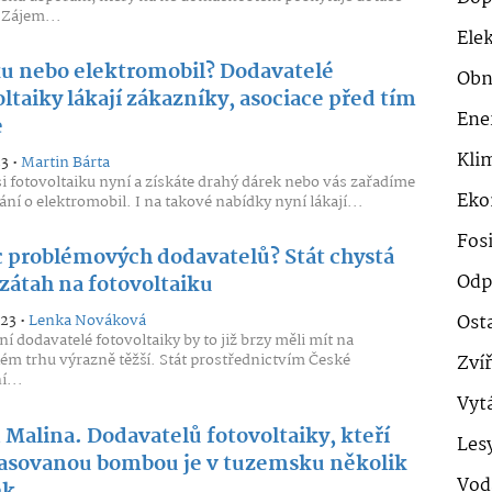
 Zájem...
Ele
ku nebo elektromobil? Dodavatelé
Obn
ltaiky lákají zákazníky, asociace před tím
Ene
e
Klim
23 •
Martin Bárta
si fotovoltaiku nyní a získáte drahý dárek nebo vás zařadíme
Eko
ání o elektromobil. I na takové nabídky nyní lákají...
Fosi
 problémových dodavatelů? Stát chystá
Odp
zátah na fotovoltaiku
Ost
023 •
Lenka Nováková
ní dodavatelé fotovoltaiky by to již brzy měli mít na
m trhu výrazně těžší. Stát prostřednictvím České
Zví
...
Vyt
 Malina. Dodavatelů fotovoltaiky, kteří
Les
časovanou bombou je v tuzemsku několik
Vod