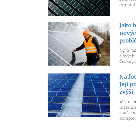
by mohl 
Jako h
novýc
probl
24. 2. 2
Nových f
Česku př
Na fot
Její p
zvýší
18. 10. 
Instalac
současno
kompone