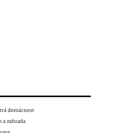
trá domácnost
 a zahrada
rava