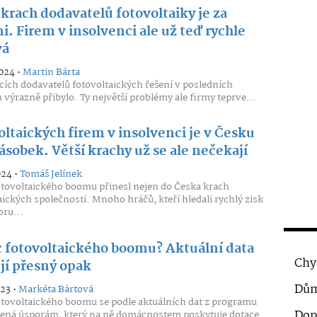
krach dodavatelů fotovoltaiky je za
. Firem v insolvenci ale už teď rychle
vá
2024 •
Martin Bárta
cích dodavatelů fotovoltaických řešení v posledních
 výrazně přibylo. Ty největší problémy ale firmy teprve...
ltaických firem v insolvenci je v Česku
sobek. Větší krachy už se ale nečekají
024 •
Tomáš Jelínek
tovoltaického boomu přinesl nejen do Česka krach
aických společností. Mnoho hráčů, kteří hledali rychlý zisk
oru...
 fotovoltaického boomu? Aktuální data
Chy
jí přesný opak
Dům
023 •
Markéta Bártová
tovoltaického boomu se podle aktuálních dat z programu
Dop
ená úsporám, který na ně domácnostem poskytuje dotace