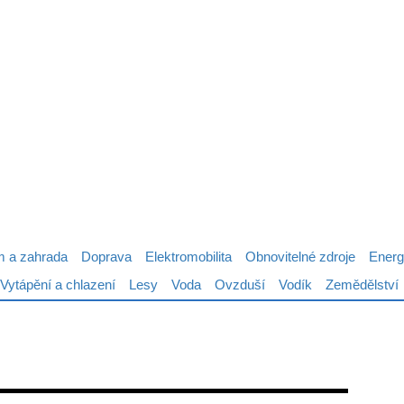
 a zahrada
Doprava
Elektromobilita
Obnovitelné zdroje
Energ
Vytápění a chlazení
Lesy
Voda
Ovzduší
Vodík
Zemědělství