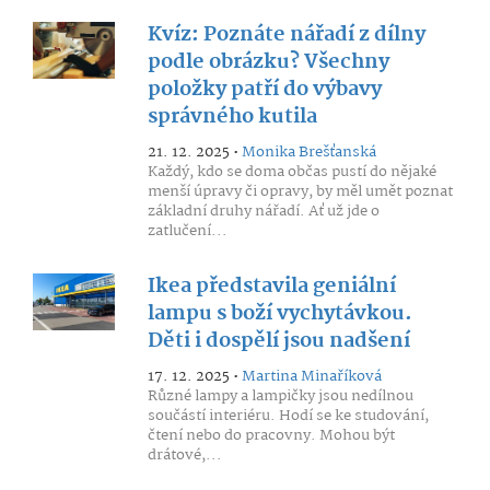
Kvíz: Poznáte nářadí z dílny
podle obrázku? Všechny
položky patří do výbavy
správného kutila
21. 12. 2025 •
Monika Brešťanská
Každý, kdo se doma občas pustí do nějaké
menší úpravy či opravy, by měl umět poznat
základní druhy nářadí. Ať už jde o
zatlučení...
Ikea představila geniální
lampu s boží vychytávkou.
Děti i dospělí jsou nadšení
17. 12. 2025 •
Martina Minaříková
Různé lampy a lampičky jsou nedílnou
součástí interiéru. Hodí se ke studování,
čtení nebo do pracovny. Mohou být
drátové,...