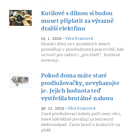
Kutilové s dílnou si budou
muset připlatit za výrazně
dražší elektřinu
19. 1. 2026 •
Věra Krausová
Domácí dílny se v posledních letech
proměňují v plnohodnotná pracoviště, kde
se tvoří pro radost i „pro kšeft“. Kutilové
investují...
Pokud doma máte staré
prodlužovačky, nevyhazujte
je. Jejich hodnota teď
vystřelila brutálně nahoru
30. 12. 2025 •
Věra Krausová
Staré prodlužovací kabely patří mezi věci,
které lidé běžně považují za bezcenný
elektroodpad. Často končí v krabicích na
půdě...