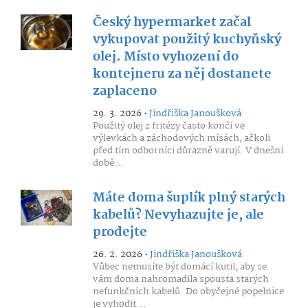
Český hypermarket začal
vykupovat použitý kuchyňský
olej. Místo vyhození do
kontejneru za něj dostanete
zaplaceno
29. 3. 2026 •
Jindřiška Janoušková
Použitý olej z fritézy často končí ve
výlevkách a záchodových mísách, ačkoli
před tím odborníci důrazně varují. V dnešní
době...
Máte doma šuplík plný starých
kabelů? Nevyhazujte je, ale
prodejte
26. 2. 2026 •
Jindřiška Janoušková
Vůbec nemusíte být domácí kutil, aby se
vám doma nahromadila spousta starých
nefunkčních kabelů. Do obyčejné popelnice
je vyhodit...