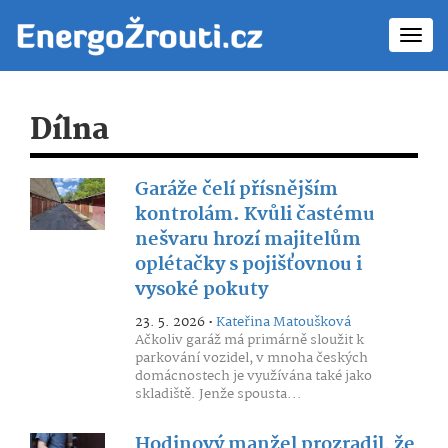
Toggl
navig
Dílna
Garáže čelí přísnějším
kontrolám. Kvůli častému
nešvaru hrozí majitelům
oplétačky s pojišťovnou i
vysoké pokuty
23. 5. 2026 •
Kateřina Matoušková
Ačkoliv garáž má primárně sloužit k
parkování vozidel, v mnoha českých
domácnostech je využívána také jako
skladiště. Jenže spousta...
Hodinový manžel prozradil, že