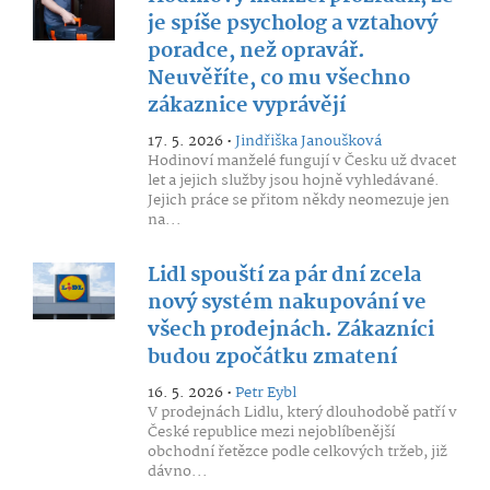
je spíše psycholog a vztahový
poradce, než opravář.
Neuvěříte, co mu všechno
zákaznice vyprávějí
17. 5. 2026 •
Jindřiška Janoušková
Hodinoví manželé fungují v Česku už dvacet
let a jejich služby jsou hojně vyhledávané.
Jejich práce se přitom někdy neomezuje jen
na...
Lidl spouští za pár dní zcela
nový systém nakupování ve
všech prodejnách. Zákazníci
budou zpočátku zmatení
16. 5. 2026 •
Petr Eybl
V prodejnách Lidlu, který dlouhodobě patří v
České republice mezi nejoblíbenější
obchodní řetězce podle celkových tržeb, již
dávno...