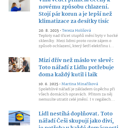
Vlna veder přiměla Čechy k
novému způsobu chlazení.
Stojí pár korun a je lepší než
klimatizace za desítky tisíc
20. 8. 2025 •
Tereza Holišová
Teploty nad třicet stupňů mění byty v horké
skleníky. Mezi lidmi proto roste zájem o
způsob ochlazení, který šetří elektřinu i...
Mizí dřív než máslo ve slevě:
Toto nářadí z Lidlu potřebuje
doma každý kutil i laik
10. 6. 2025 •
Martina Minaříková
Spolehlivé nářadí je základem úspěchu při
všech domácích opravách. Přitom za něj
nemusíte utratit celé jmění. I v regálech...
Lidl nestíhá doplňovat. Toto
nářadí Češi skupují jako diví,