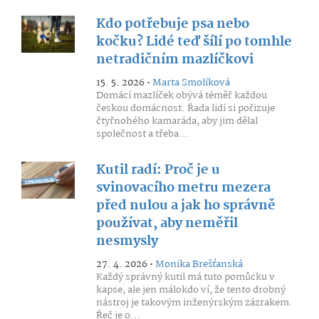
Kdo potřebuje psa nebo
kočku? Lidé teď šílí po tomhle
netradičním mazlíčkovi
15. 5. 2026 •
Marta Smolíková
Domácí mazlíček obývá téměř každou
českou domácnost. Řada lidí si pořizuje
čtyřnohého kamaráda, aby jim dělal
společnost a třeba...
Kutil radí: Proč je u
svinovacího metru mezera
před nulou a jak ho správně
používat, aby neměřil
nesmysly
27. 4. 2026 •
Monika Brešťanská
Každý správný kutil má tuto pomůcku v
kapse, ale jen málokdo ví, že tento drobný
nástroj je takovým inženýrským zázrakem.
Řeč je o...