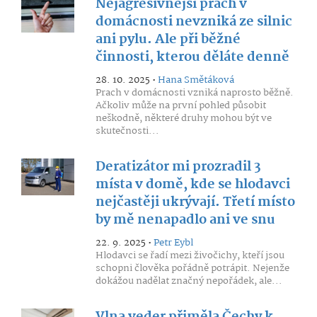
Nejagresivnější prach v
domácnosti nevzniká ze silnic
ani pylu. Ale při běžné
činnosti, kterou děláte denně
28. 10. 2025 •
Hana Smětáková
Prach v domácnosti vzniká naprosto běžně.
Ačkoliv může na první pohled působit
neškodně, některé druhy mohou být ve
skutečnosti...
Deratizátor mi prozradil 3
místa v domě, kde se hlodavci
nejčastěji ukrývají. Třetí místo
by mě nenapadlo ani ve snu
22. 9. 2025 •
Petr Eybl
Hlodavci se řadí mezi živočichy, kteří jsou
schopni člověka pořádně potrápit. Nejenže
dokážou nadělat značný nepořádek, ale...