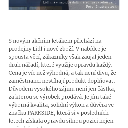
Lidl má v nabídce další nářadí za skvělou cenu
Foto
: Shutterstock
S novým akčním letákem přichází na
prodejny Lidl i nové zboží. V nabídce je
spousta věcí, zákazníky však zaujal jeden
druh nářadí, které využije opravdu každý.
Cena je víc než výhodná, a tak není divu, že
zaměstnanci nestíhají produkt doplňovat.
Důvodem vysokého zájmu není jen částka,
za kterou se výrobek prodává. Je jím také
výborná kvalita, solidní výkon a důvěra ve
značku PARKSIDE, která si v posledních
letech získala opravdu silnou pozici nejen