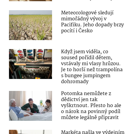
Meteorologové sledují
mimořádný vývoj v
Pacifiku. Jeho dopady brzy
pocítí i Česko
Když jsem viděla, co
soused pořídil dětem,
vstávaly mi vlasy hrůzou.
Je to horší než trampolína
s bungee jumpingem
dohromady
Potomka nemůžete z
dědictví jen tak
vyškrtnout. Přesto ho ale
o nárok na povinný podíl
můžete legálně připravit
Markéta našla ve výdejním