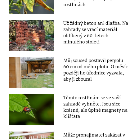
rostlinách
Už žádný beton ani dlažba. Na
zahrady se vrací materiál
oblíbený v 60. letech
minulého století
Můj soused postavil pergolu
60 cm od mého plotu. O měsíc
později ho úřednice vyzvala,
aby ji zboural
Těmto rostlinám se ve vaší
zahradě vyhněte. Jsou sice
krásné, ale úplné magnety na
klíšťata
Může pronajímatel zakázat v