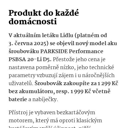
Produkt do každé
domácnosti
V aktuálním letáku Lidlu (platném od
3. června 2025) se objevil nový model aku
šroubováku PARKSIDE Performance
PSBSA 20-Li D5.
Přestože jeho cena je
nastavena poměrně nízko, jeho technické
parametry vzbuzují zájem i u náročnějších
uživatelů.
Šroubovák zakoupíte za 1 299 Kč
bez akumulátoru, resp. 1 999 Kč včetně
baterie
a nabíječky.
Přístroj je vybaven bezkartáčovým
motorem, který má oproti klasickým