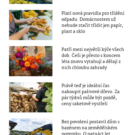
Platí nová pravidla pro třídění
odpadu: Domácnostem už
nebude stačit třídit jen papír,
plast a sklo
Patří mezi největší kýče všech
dob. Češi je přesto s koncem
léta znovu vytahují a dělají z
nich chloubu zahrady
Právě teď je ideální čas
nakoupit palivové dřevo. Za
pár týdnů může být pozdě,
ceny raketově vystřelí
Bez povolení postavil dům s
bazénem na zemědělském
pozemku. O patnáct let