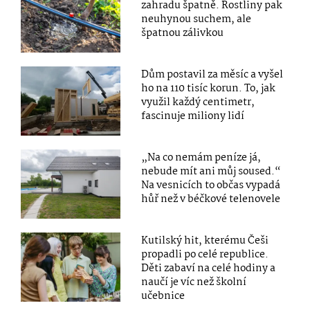
zahradu špatně. Rostliny pak
neuhynou suchem, ale
špatnou zálivkou
Dům postavil za měsíc a vyšel
ho na 110 tisíc korun. To, jak
využil každý centimetr,
fascinuje miliony lidí
„Na co nemám peníze já,
nebude mít ani můj soused.“
Na vesnicích to občas vypadá
hůř než v béčkové telenovele
Kutilský hit, kterému Češi
propadli po celé republice.
Děti zabaví na celé hodiny a
naučí je víc než školní
učebnice