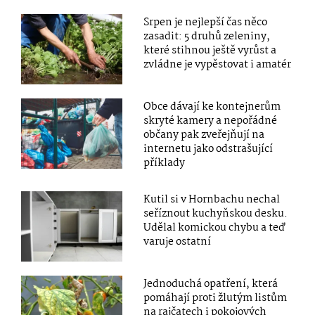
Srpen je nejlepší čas něco
zasadit: 5 druhů zeleniny,
které stihnou ještě vyrůst a
zvládne je vypěstovat i amatér
Obce dávají ke kontejnerům
skryté kamery a nepořádné
občany pak zveřejňují na
internetu jako odstrašující
příklady
Kutil si v Hornbachu nechal
seříznout kuchyňskou desku.
Udělal komickou chybu a teď
varuje ostatní
Jednoduchá opatření, která
pomáhají proti žlutým listům
na rajčatech i pokojových