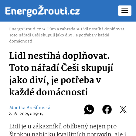
Toggl
navig
EnergoZrouti.cz
»
Dům a zahrada
»
Lidl nestíhá doplňovat.
Toto nářadí Češi skupují jako diví, je potřeba v každé
domácnosti
Lidl nestíhá doplňovat.
Toto nářadí Češi skupují
jako diví, je potřeba v
každé domácnosti
Monika Brešťanská
8. 6. 2025 ▪ 09:15
Lidl je u zákazníků oblíbený nejen pro
širokou nabídku kvalitních potravin, ale i