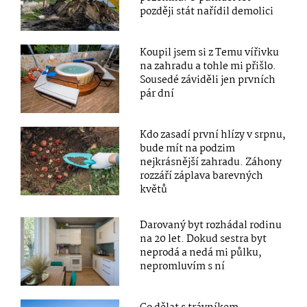
později stát nařídil demolici
Koupil jsem si z Temu vířivku
na zahradu a tohle mi přišlo.
Sousedé záviděli jen prvních
pár dní
Kdo zasadí první hlízy v srpnu,
bude mít na podzim
nejkrásnější zahradu. Záhony
rozzáří záplava barevných
květů
Darovaný byt rozhádal rodinu
na 20 let. Dokud sestra byt
neprodá a nedá mi půlku,
nepromluvím s ní