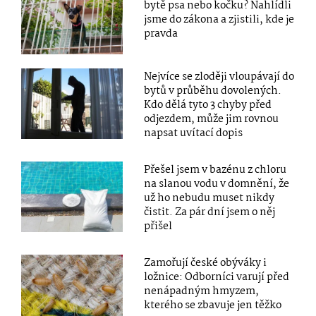
bytě psa nebo kočku? Nahlídli
jsme do zákona a zjistili, kde je
pravda
Nejvíce se zloději vloupávají do
bytů v průběhu dovolených.
Kdo dělá tyto 3 chyby před
odjezdem, může jim rovnou
napsat uvítací dopis
Přešel jsem v bazénu z chloru
na slanou vodu v domnění, že
už ho nebudu muset nikdy
čistit. Za pár dní jsem o něj
přišel
Zamořují české obýváky i
ložnice: Odborníci varují před
nenápadným hmyzem,
kterého se zbavuje jen těžko