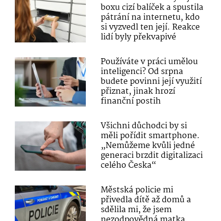
boxu cizí balíček a spustila
pátrání na internetu, kdo
si vyzvedl ten její. Reakce
lidí byly překvapivé
Používáte v práci umělou
inteligenci? Od srpna
budete povinni její využití
přiznat, jinak hrozí
finanční postih
Všichni důchodci by si
měli pořídit smartphone.
„Nemůžeme kvůli jedné
generaci brzdit digitalizaci
celého Česka“
Městská policie mi
přivedla dítě až domů a
sdělila mi, že jsem
nezodpovědná matka,