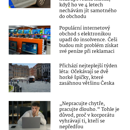
když ho ve 4 letech
nechávám jít samotného
do obchodu
Populární internetový
obchod s elektronikou
upadl do insolvence. Češi
budou mít problém získat
své peníze při reklamaci
Přichází nejteplejší týden
léta: Očekávají se dvě
horké špičky, které
zasáhnou většinu Česka
„Nepracujte chytře,
pracujte dlouho.“ Tohle je
důvod, proč v korporátu
vyhrávají ti, kteří se
nepředřou