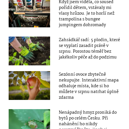
Když jsem viděla, co soused
pořídil dětem, vstávaly mi
vlasy hrůzou. Je to horší než
trampolína s bungee
jumpingem dohromady
Zahrádkář radí: 5 plodin, které
se vyplatí zasadit právě v
srpnu. Porostou téměř bez
jakékoliv péče až do podzimu
Sezónní ovoce zbytečně
nekupujte. Interaktivní mapa
odhaluje místa, kde si ho
můžete v srpnu natrhat úplně
zdarma
Nenápadný hmyz proniká do
bytů po celém Česku. Při
nahánění ho nikdy