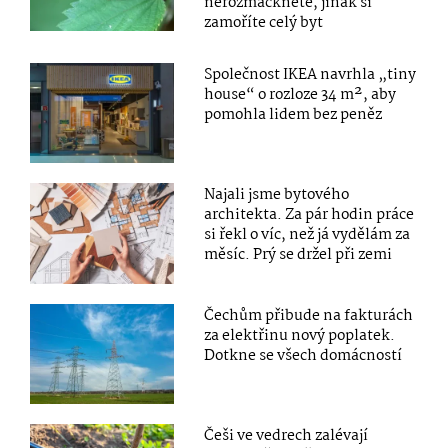
nerozmáčkněte, jinak si
zamoříte celý byt
Společnost IKEA navrhla „tiny
house“ o rozloze 34 m², aby
pomohla lidem bez peněz
Najali jsme bytového
architekta. Za pár hodin práce
si řekl o víc, než já vydělám za
měsíc. Prý se držel při zemi
Čechům přibude na fakturách
za elektřinu nový poplatek.
Dotkne se všech domácností
Češi ve vedrech zalévají