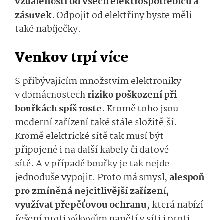
vzdálenosti od všech elektrospotřebičů a
zásuvek
.
Odpojit od elektřiny byste měli
také
nabíječky.
Venkov trpí
více
S přibývajícím množstvím elektroniky
v domácnostech
riziko poškození při
bouřkách spíš roste
.
Kromě toho
jsou
moderní zařízení
také stále složitější.
Kromě elektrické sítě tak musí být
připojené i
na další kabely či datové
sítě.
A v
případě bouřky je tak nejde
jednoduše vypojit.
Proto
má
smys­l,
alespoň
pro zmíněná nejcitlivější zařízen
í,
využívat
p
řepě­ťov
ou
ochran
u
, která nabízí
řešení
proti výkyvům napětí v síti i proti