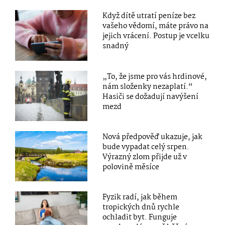
Když dítě utratí peníze bez
vašeho vědomí, máte právo na
jejich vrácení. Postup je vcelku
snadný
„To, že jsme pro vás hrdinové,
nám složenky nezaplatí.“
Hasiči se dožadují navýšení
mezd
Nová předpověď ukazuje, jak
bude vypadat celý srpen.
Výrazný zlom přijde už v
polovině měsíce
Fyzik radí, jak během
tropických dnů rychle
ochladit byt. Funguje