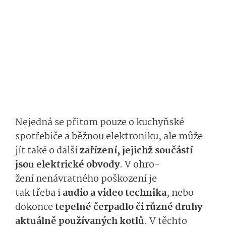
Nejedná se přitom pouze o kuchyňské
spotřebiče a běžnou elektroniku, ale může
jít také o
další
zařízení, je
jichž
součástí
jsou elektrické obvody
.
V ohro­
žení
nenávrat­ného poškození
je
tak
třeba
i
au­dio
a video
technika
,
ne­bo
dokonce
tepelné čerpadlo či
různé druhy
aktuálně používaných kotlů
. V těchto