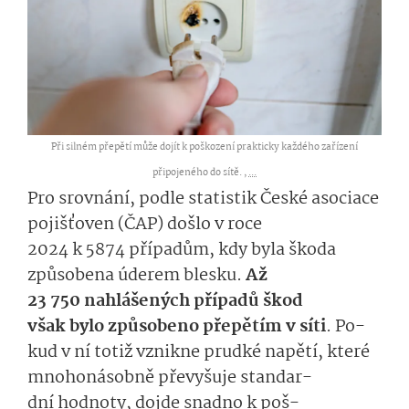
Při silném přepětí může dojít k poškození prakticky každého zařízení
připojeného do sítě. ,
...
Pro srovnání
,
podle statistik České asociace
pojišťoven (ČAP) došlo v roce
2024 k 5874 p­řípadům, kdy byla škoda
způsobena úderem blesku.
Až
23 750
nahláše­ných
případů škod
však
bylo způsobeno
pře­pětí
m
v síti
.
Po­
kud
v ní totiž
vznikne prudké napětí, které
mnohonásobně
pře­vyšuje
standar­
dní
hodnoty, dojde
snadno
k poš­