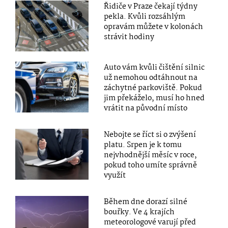
Řidiče v Praze čekají týdny
pekla. Kvůli rozsáhlým
opravám můžete v kolonách
strávit hodiny
Auto vám kvůli čištění silnic
už nemohou odtáhnout na
záchytné parkoviště. Pokud
jim překáželo, musí ho hned
vrátit na původní místo
Nebojte se říct si o zvýšení
platu. Srpen je k tomu
nejvhodnější měsíc v roce,
pokud toho umíte správně
využít
Během dne dorazí silné
bouřky. Ve 4 krajích
meteorologové varují před