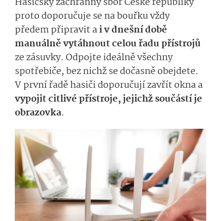
Hasičský záchranný sbor České republiky
proto doporučuje se na bouřku
vždy
předem
připravit a
i v dnešní době
manuálně vytáhnout celou řadu přístrojů
ze zásuvky.
Odpojte ideálně všechny
spotřebiče,
bez nichž se dočasně obejdete
.
V první řadě hasiči doporučují zavřít okna a
vypojit
citli­vé
přístroje, jejichž součástí je
obrazovka
.