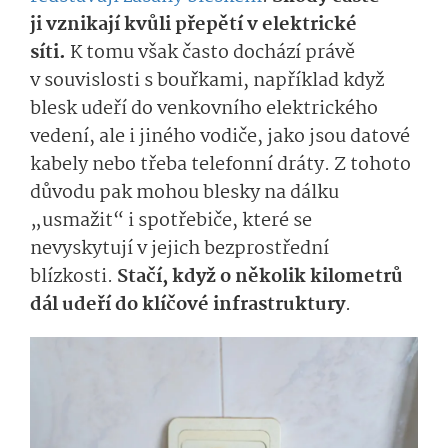
ji
vznikají kvůli
přepětí
v e­lektrické
síti.
K tomu
však často
dochází právě
v souvislosti s bouřkami, například když
blesk udeří do venkovního elektrického
vedení
, ale i jiného vodiče, jako jsou datové
kabely
nebo třeba
telefonní dráty
.
Z tohoto
důvodu
pak m
ohou blesky
na dálku
„
usmažit
“
i spot­řebiče, které
se
nevyskytují
v je­j
ich
bezprostřed­ní
blízkosti.
Stačí, když
o několik kilometrů
dál
udeří
do klíčové infrastruktury
.