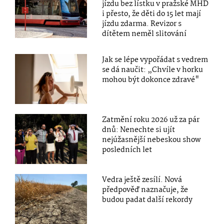
jízdu bez lístku v pražské MHD
i přesto, že děti do 15 let mají
jízdu zdarma. Revizor s
dítětem neměl slitování
Jak se lépe vypořádat s vedrem
se dá naučit: „Chvíle v horku
mohou být dokonce zdravé"
Zatmění roku 2026 už za pár
dnů: Nenechte si ujít
nejúžasnější nebeskou show
posledních let
Vedra ještě zesílí. Nová
předpověď naznačuje, že
budou padat další rekordy