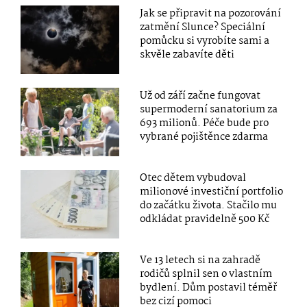
Jak se připravit na pozorování
zatmění Slunce? Speciální
pomůcku si vyrobíte sami a
skvěle zabavíte děti
Už od září začne fungovat
supermoderní sanatorium za
693 milionů. Péče bude pro
vybrané pojištěnce zdarma
Otec dětem vybudoval
milionové investiční portfolio
do začátku života. Stačilo mu
odkládat pravidelně 500 Kč
Ve 13 letech si na zahradě
rodičů splnil sen o vlastním
bydlení. Dům postavil téměř
bez cizí pomoci