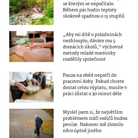
se kterým se nepočítalo.
Během pár hodin teploty
skokově spadnou o 15 stupňů
„Aby mi dítě o prázdninách
nezhlouplo, dávám mu 5
domácích úkolů,“ výchovné
metody mladé maminky
rozdělily společnost
Pauza na oběd nepatří do
pracovní doby. Pokud chcete
dostat celou výplatu, musíte v
práci zůstat o 30 minut déle
Myslel jsem si, že největším
problémem stáří rodičů budou
peníze. Nakonec mě zlomilo
něco úplně jiného