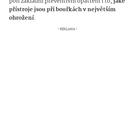
poň
základní preventivní opatření i to,
jaké
přístroje jsou
při bouřkách
v nej­větším
ohrožení
.