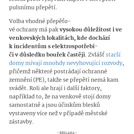
pulsnímu přepětí
.
Volba vhodné
přepěťo­
v
é
ochran
y
má
pak
vy­sokou důležitost i ve
venkovských lokalitách, kde dochází
k incidentům
s e­lektrospotřebi­
či
v důsledku bouřek častěji
. Zvlášť
starší
domy
mívají mnohdy
nevyho­vující
rozvody
,
přičemž
někte­ré
postrádají ochranné
zemnění (PE), takže se přepětí nemá kam
svádět
.
Roli
ale hrají i další faktory,
například
to, že na venkově
stojí domy
samostatně
a
jsou­
účinkům
bles­ků
vystaveny více než v případě městské
zástavby.