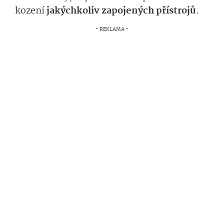
kození
jak
ýchko­liv zapojených přístrojů
.