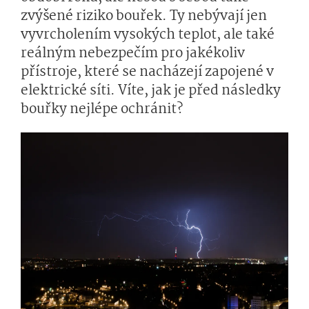
zvýšené riziko bouřek. Ty nebývají jen
vyvrcholením vysokých teplot, ale také
reálným nebezpečím pro jakékoliv
přístroje, které se nacházejí zapojené v
elektrické síti. Víte, jak je před následky
bouřky nejlépe ochránit?