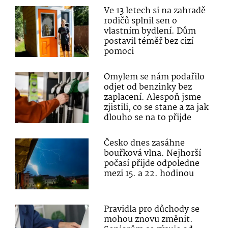
Ve 13 letech si na zahradě
rodičů splnil sen o
vlastním bydlení. Dům
postavil téměř bez cizí
pomoci
Omylem se nám podařilo
odjet od benzinky bez
zaplacení. Alespoň jsme
zjistili, co se stane a za jak
dlouho se na to přijde
Česko dnes zasáhne
bouřková vlna. Nejhorší
počasí přijde odpoledne
mezi 15. a 22. hodinou
Pravidla pro důchody se
mohou znovu změnit.