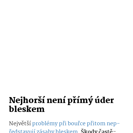
Nejhorší není přímý úder
bleskem
Největší
problém
y
při bouřce
přitom
nep­
ředstavují zásahy
bleskem­
.
Š
kody
častě­