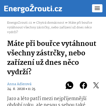
Toggl
navig
EnergoZrouti.cz
»
Chytrá domácnost
»
Máte při bouřce
vytáhnout všechny zástrčky, nebo zařízení už dnes něco
vydrží?
Máte při bouřce vytáhnout
všechny zástrčky, nebo
zařízení už dnes něco
vydrží?
Anna Adlerová
24. 6. 2026 ▪ 11:25
Jaro a léto patří mezi nejpříjemnější
období roku, ale nesou s sebou také