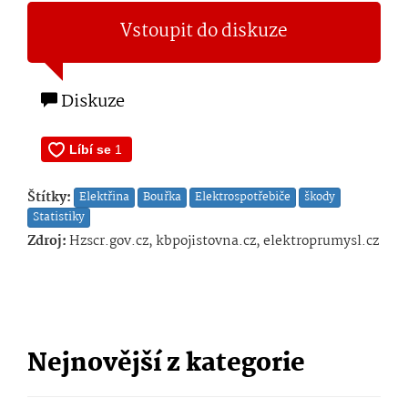
Vstoupit do diskuze
Diskuze
Štítky:
Elektřina
Bouřka
Elektrospotřebiče
škody
Statistiky
Zdroj:
Hzscr.gov.cz, kbpojistovna.cz, elektroprumysl.cz
Nejnovější z kategorie