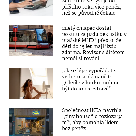
Seniorům se rýsuje od
příštího roku více peněz,
než se původně čekalo
11letý chlapec dostal
pokutu za jízdu bez lístku v
pražské MHD i přesto, že
děti do 15 let mají jízdu
zdarma. Revizor s dítětem
neměl slitování
Jak se lépe vypořádat s
vedrem se dá naučit:
„Chvíle v horku mohou
být dokonce zdravé"
Společnost IKEA navrhla
„tiny house“ o rozloze 34
m², aby pomohla lidem
bez peněz