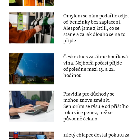
Omylem se nám podařilo odjet
od benzinky bez zaplacení.
Alespoň jsme zjistili, co se
stane a za jak dlouho se na to
přijde
Česko dnes zasáhne bouřková
vlna. Nejhorší počasí přijde
odpoledne mezi 15. a 22.
hodinou
Pravidla pro důchody se
mohou znovu změnit.
Seniorům se rýsuje od příštího
roku více peněz, než se
původně čekalo
11letý chlapec dostal pokutu za