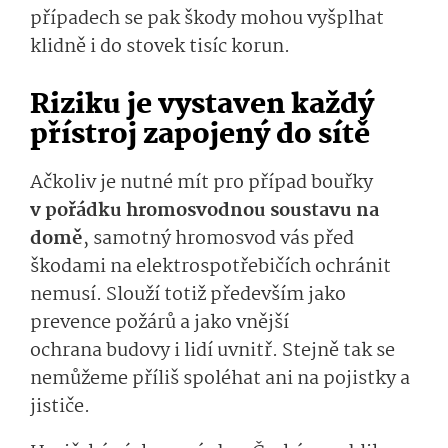
případech se pak škody mohou vyšplhat
klidně
i
do stovek tisíc korun.
Riziku je vystaven každý
přístroj zapojený do sítě
Ačkoliv je nutné mít pro případ bouřky
v pořádku hromosvodnou soustavu na
domě
, samotný hromosvod vás před
škodami na elektrospotře­bičích
ochránit
nemusí.
Slouží toti
ž především jako
prevence požárů a jako vnější
ochrana
budovy
i
li­dí uvnitř.
Stejně tak se
nemůžeme
příliš
spo­léhat ani na pojistky a
jističe.