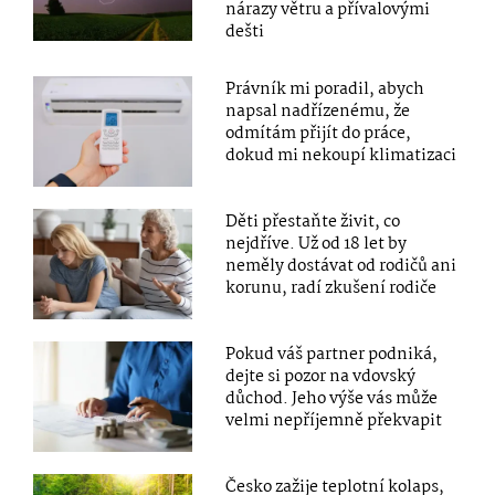
nárazy větru a přívalovými
dešti
Právník mi poradil, abych
napsal nadřízenému, že
odmítám přijít do práce,
dokud mi nekoupí klimatizaci
Děti přestaňte živit, co
nejdříve. Už od 18 let by
neměly dostávat od rodičů ani
korunu, radí zkušení rodiče
Pokud váš partner podniká,
dejte si pozor na vdovský
důchod. Jeho výše vás může
velmi nepříjemně překvapit
Česko zažije teplotní kolaps,