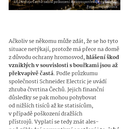
Už čtvrtina Čechů zažila poškození elektrospotřebiče v důsledku bouřek.
Foto
: Shutterstock
Ačkoliv se
někomu
může zdát, že se
ho
tyto
situace netýkají,
protože má přece na domě
z důvodu ochrany
hromosvod,
hlá­šení škod
vzniklých v souvislosti s bouřkami jsou
až
překvapivě
čas­t
á
.
Podle průzkumu
společnosti Schneider Electric je u
vádí
zhruba čtvrtina Čechů.
Jejich finanční
důsledky
se pak moh
ou
pohybovat
od
nižších
tisíců až
ke statisícům,
v případě
poš­kození
dražších
přístrojů.
Vyplatí se tedy
znát
ales­