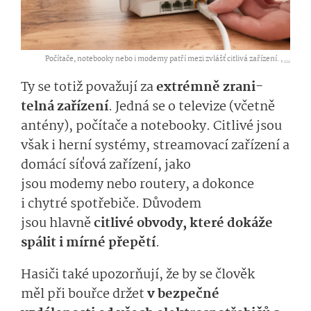
Počítače, notebooky nebo i modemy patří mezi zvlášť citlivá zařízení. ,
...
T
y
se
totiž
po­važují za
extr
émně
zrani­
telná
zařízení
. Jedná se o televiz
e
(včet­ně
antén
y
)
, počítač
e
a notebook
y
. Citlivé jsou
však i
herní
systémy, streamovací zařízení a
domácí síťová zařízení, jako
j
sou
modem
y
ne­bo router
y
, a dokonce
i chytré spotřebiče.
Dů­vodem
jsou
hlavně
ci­tlivé obvody, které dokáže
spálit i mírné přepětí
.
Hasiči také
upozorňuj
í
, že by se člověk
měl
při bouřce
držet
v bezpečné