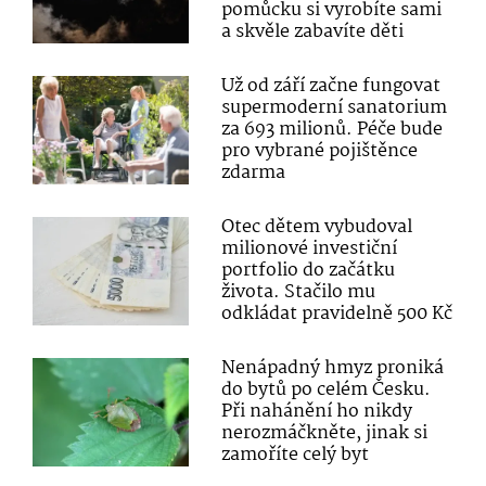
pomůcku si vyrobíte sami
a skvěle zabavíte děti
Už od září začne fungovat
supermoderní sanatorium
za 693 milionů. Péče bude
pro vybrané pojištěnce
zdarma
Otec dětem vybudoval
milionové investiční
portfolio do začátku
života. Stačilo mu
odkládat pravidelně 500 Kč
Nenápadný hmyz proniká
do bytů po celém Česku.
Při nahánění ho nikdy
nerozmáčkněte, jinak si
zamoříte celý byt