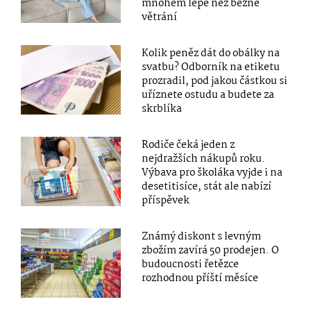
mnohem lépe než běžné
větrání
Kolik peněz dát do obálky na
svatbu? Odborník na etiketu
prozradil, pod jakou částkou si
uříznete ostudu a budete za
skrblíka
Rodiče čeká jeden z
nejdražších nákupů roku.
Výbava pro školáka vyjde i na
desetitisíce, stát ale nabízí
příspěvek
Známý diskont s levným
zbožím zavírá 50 prodejen. O
budoucnosti řetězce
rozhodnou příští měsíce