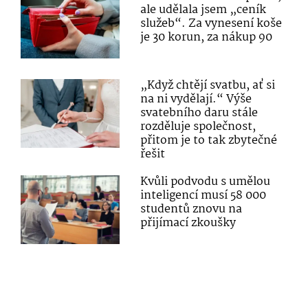
ale udělala jsem „ceník
služeb“. Za vynesení koše
je 30 korun, za nákup 90
„Když chtějí svatbu, ať si
na ni vydělají.“ Výše
svatebního daru stále
rozděluje společnost,
přitom je to tak zbytečné
řešit
Kvůli podvodu s umělou
inteligencí musí 58 000
studentů znovu na
přijímací zkoušky