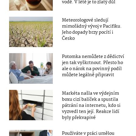
vodě. V létě je to zlatý důl
Meteorologové sledují
mimořádný vývoj v Pacifiku.
Jeho dopady brzy pocítí i
Česko
Potomka nemůžete z dědictví
jen tak vyškrtnout. Přesto ho
ale o nárok na povinný podíl
můžete legálně připravit
Markéta našla ve výdejním
boxu cizí balíček a spustila
pátrání na internetu, kdo si
vyzvedl ten její. Reakce lidí
byly překvapivé
Používáte v práci umělou