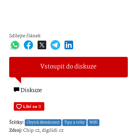
Sdílejte článek
Vstoupit do diskuze
Diskuze
Štítky:
Chytrá domácnost
Tipy a triky
WiFi
Zdroj:
Chip.cz, digilidi.cz