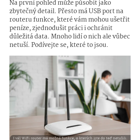
Na první pohled může působit jako
zbytečný detail. Přesto má USB port na
routeru funkce, které vám mohou ušetřit
peníze, zjednodušit práci i ochránit
důležitá data. Mnoho lidí o nich ale vůbec
netuší. Podívejte se, které to jsou.
I váš WiFi router má možná funkce, o kterých jste do teď netušili.