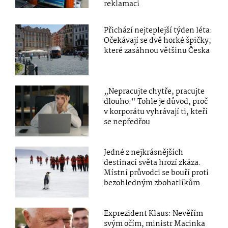
reklamaci
Přichází nejteplejší týden léta:
Očekávají se dvě horké špičky,
které zasáhnou většinu Česka
„Nepracujte chytře, pracujte
dlouho.“ Tohle je důvod, proč
v korporátu vyhrávají ti, kteří
se nepředřou
Jedné z nejkrásnějších
destinací světa hrozí zkáza.
Místní průvodci se bouří proti
bezohledným zbohatlíkům
Exprezident Klaus: Nevěřím
svým očím, ministr Macinka