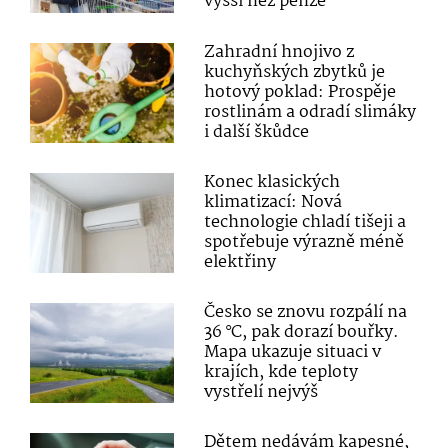
vyšší než penze
Zahradní hnojivo z
kuchyňských zbytků je
hotový poklad: Prospěje
rostlinám a odradí slimáky
i další škůdce
Konec klasických
klimatizací: Nová
technologie chladí tišeji a
spotřebuje výrazně méně
elektřiny
Česko se znovu rozpálí na
36 °C, pak dorazí bouřky.
Mapa ukazuje situaci v
krajích, kde teploty
vystřelí nejvýš
Dětem nedávám kapesné,