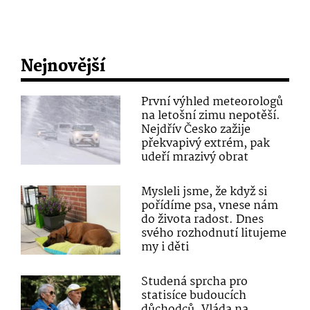
Nejnovější
První výhled meteorologů
na letošní zimu nepotěší.
Nejdřív Česko zažije
překvapivý extrém, pak
udeří mrazivý obrat
Mysleli jsme, že když si
pořídíme psa, vnese nám
do života radost. Dnes
svého rozhodnutí litujeme
my i děti
Studená sprcha pro
statisíce budoucích
důchodců. Vláda na