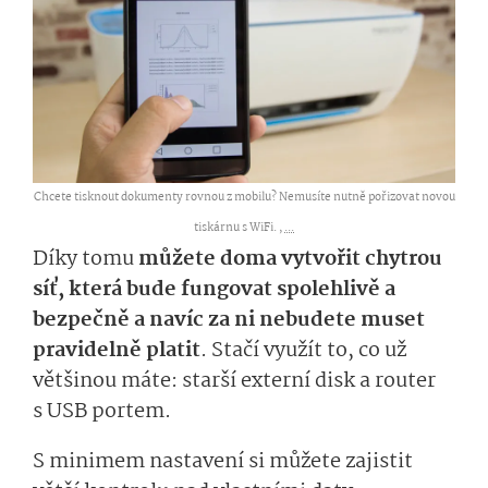
Chcete tisknout dokumenty rovnou z mobilu? Nemusíte nutně pořizovat novou
tiskárnu s WiFi. ,
...
Díky tomu
můžete doma vytvořit chytrou
síť, která bude fungovat spolehlivě a
bezpečně a navíc za ni nebudete muset
pravidelně platit
. Stačí využít to, co už
většinou máte: starší externí disk a router
s USB portem.
S minimem nastavení si můžete zajistit