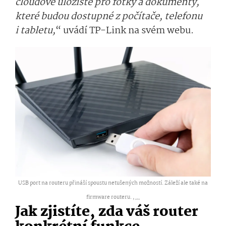
cloudové úložiště pro fotky a dokumenty,
které budou dostupné z počítače, telefonu
i tabletu,
“ uvádí TP-Link na svém webu.
USB port na routeru přináší spoustu netušených možností. Záleží ale také na
firmware routeru. ,
...
Jak zjistíte, zda váš router