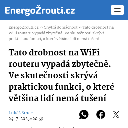
Toggl
navig
EnergoZrouti.cz
»
Chytrá domácnost
»
Tato drobnost na
WiFi routeru vypadá zbytečně. Ve skutečnosti skrývá
praktickou funkci, o které většina lidí nemá tušení
Tato drobnost na WiFi
routeru vypadá zbytečně.
Ve skutečnosti skrývá
praktickou funkci, o které
většina lidí nemá tušení
Lukáš Srnec
24. 7. 2025 ▪ 20:59