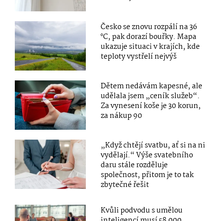
Česko se znovu rozpálí na 36
°C, pak dorazí bouřky. Mapa
ukazuje situaci v krajích, kde
teploty vystřelí nejvýš
Dětem nedávám kapesné, ale
udělala jsem „ceník služeb“.
Za vynesení koše je 30 korun,
za nákup 90
„Když chtějí svatbu, ať si na ni
vydělají.“ Výše svatebního
daru stále rozděluje
společnost, přitom je to tak
zbytečné řešit
Kvůli podvodu s umělou
inteligencí musí 58 000