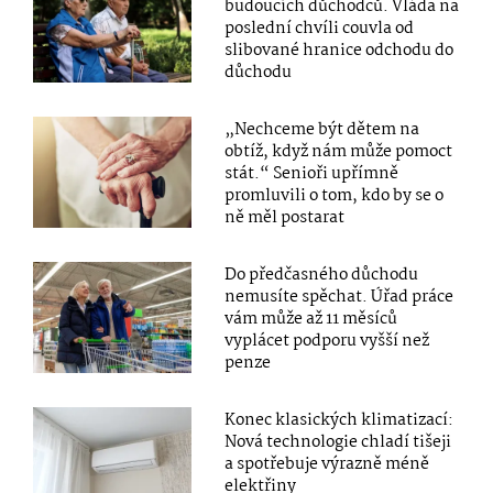
budoucích důchodců. Vláda na
poslední chvíli couvla od
slibované hranice odchodu do
důchodu
„Nechceme být dětem na
obtíž, když nám může pomoct
stát.“ Senioři upřímně
promluvili o tom, kdo by se o
ně měl postarat
Do předčasného důchodu
nemusíte spěchat. Úřad práce
vám může až 11 měsíců
vyplácet podporu vyšší než
penze
Konec klasických klimatizací:
Nová technologie chladí tišeji
a spotřebuje výrazně méně
elektřiny