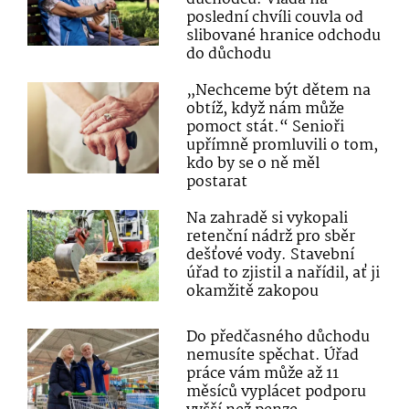
poslední chvíli couvla od
slibované hranice odchodu
do důchodu
„Nechceme být dětem na
obtíž, když nám může
pomoct stát.“ Senioři
upřímně promluvili o tom,
kdo by se o ně měl
postarat
Na zahradě si vykopali
retenční nádrž pro sběr
dešťové vody. Stavební
úřad to zjistil a nařídil, ať ji
okamžitě zakopou
Do předčasného důchodu
nemusíte spěchat. Úřad
práce vám může až 11
měsíců vyplácet podporu