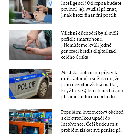
inteligenci? Od srpna budete
povinni její využití přiznat,
jinak hrozí finanční postih
Všichni důchodci by si měli
pořídit smartphone.
„Nemůžeme kvůli jedné
generaci brzdit digitalizaci
celého Česka“
Městská policie mi přivedla
dítě až domů a sdělila mi, že
jsem nezodpovědná matka,
když ho ve 4 letech nechávám
jít samotného do obchodu
Populární internetový obchod
s elektronikou upadl do
insolvence. Češi budou mít
problém získat své peníze při