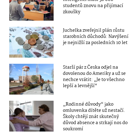
studentů znovu na přijímací
zkoušky
Juchelka zveřejnil plán růstu
starobních důchodů: Navýšení
je nejnižší za posledních 10 let
Starší pár z Česka odjel na
dovolenou do Ameriky a už se
nechce vrátit: „Je to všechno
lepší a levnější“
„Rodinné důvody“ jako
omluvenka dítěte už nestačí.
Školy chtějí znát skutečný
důvod absence a strkají nos do
soukromí