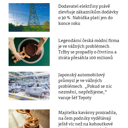
Dodavatel elektřiny právě
zlevňuje zákazníkům dodávky
o 30 %. Nabídka platí jen do
konce roku
Legendární česká módní firma
je ve vážných problémech.
Tržby se propadly o čtvrtinu a
ztráta přesáhla 100 milionů
Japonský automobilový
průmysl je ve vážných
problémech. „Pokud se nic
nezmění, nepřežijeme,“
varuje šéf Toyoty
Majitelka kavárny prozradila,
na čem podniky vydělávají
ještě víc než na kohoutkové