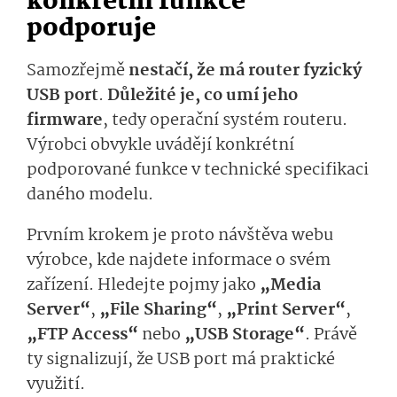
konkrétní funkce
podporuje
Samozřejmě
nestačí, že má router fyzický
USB port
.
Důležité je, co umí jeho
firmware
, tedy operační systém routeru.
Výrobci obvykle uvádějí konkrétní
podporované funkce v technické specifikaci
daného modelu.
Prvním krokem je proto návštěva webu
výrobce, kde najdete informace o svém
zařízení. Hledejte pojmy jako
„Media
Server“
,
„File Sharing“
,
„Print Server“
,
„FTP Access“
nebo
„USB Storage“
. Právě
ty signalizují, že USB port má praktické
využití.