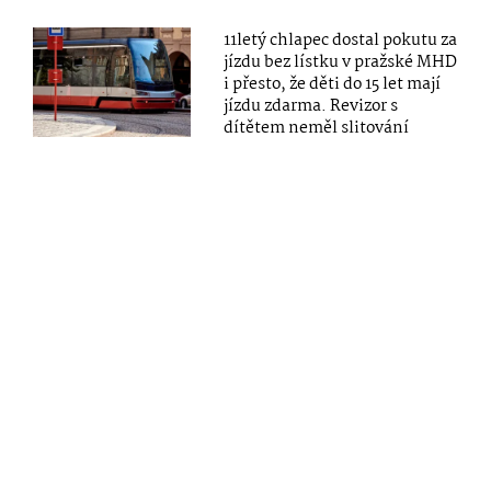
11letý chlapec dostal pokutu za
jízdu bez lístku v pražské MHD
i přesto, že děti do 15 let mají
jízdu zdarma. Revizor s
dítětem neměl slitování