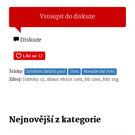
Vstoupit do diskuze
Diskuze
Štítky:
Syndrom zlatých pout
Stres
Manažerský stres
Zdroj:
lidovky.cz, about.ebsco.com, bb.com, hbr.org
Nejnovější z kategorie