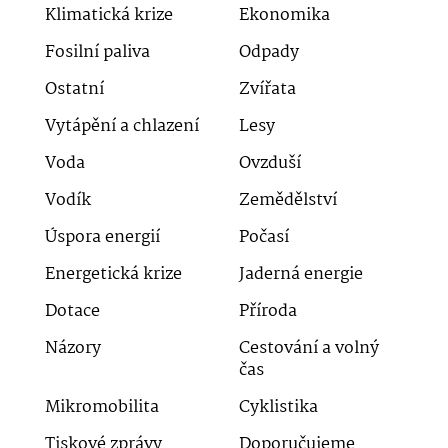
Klimatická krize
Ekonomika
Fosilní paliva
Odpady
Ostatní
Zvířata
Vytápění a chlazení
Lesy
Voda
Ovzduší
Vodík
Zemědělství
Úspora energií
Počasí
Energetická krize
Jaderná energie
Dotace
Příroda
Názory
Cestování a volný
čas
Mikromobilita
Cyklistika
Tiskové zprávy
Doporučujeme