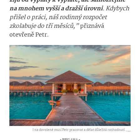
žiju od výplaty k výplatě, ale samozřejmě
na mnohem vyšší a dražší úrovni
. Kdybych
přišel o práci, náš rodinný rozpočet
zkolabuje do tří měsíců,”
přiznává
otevřeně Petr.
I na dovolené musí Petr pracovat a dělat důležitá rozhodnutí. ,
...