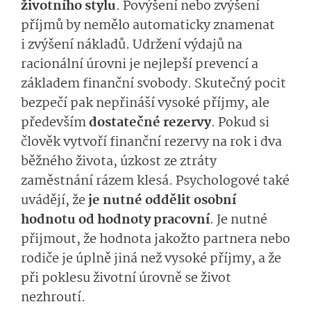
životního stylu
. Povýšení nebo zvýšení
příjmů by nemělo automaticky znamenat
i zvýšení nákladů. Udržení výdajů na
racionální úrovni je nejlepší prevencí a
základem finanční svobody. Skutečný pocit
bezpečí pak nepřináší vysoké příjmy, ale
především
dostatečné rezervy
. Pokud si
člověk vytvoří finanční rezervy na rok i dva
běžného života, úzkost ze ztráty
zaměstnání rázem klesá. Psychologové také
uvádějí, že
je nutné oddělit osobní
hodnotu od hodnoty pracovní
. Je nutné
přijmout, že hodnota jakožto partnera nebo
rodiče je úplně jiná než vysoké příjmy, a že
při poklesu životní úrovně se život
nezhroutí.