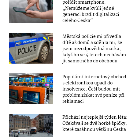
pořídit smartphone.
„Nemůžeme kvůli jedné
generaci brzdit digitalizaci
celého Česka“
Městská policie mi přivedla
dítě až domů a sdělila mi, že
jsem nezodpovědná matka,
když ho ve 4 letech nechávám
jít samotného do obchodu
Populární internetový obchod
s elektronikou upadl do
insolvence. Češi budou mít
problém získat své peníze při
reklamaci
Přichází nejteplejší týden léta:
Očekávají se dvě horké špičky,
které zasáhnou většinu Česka