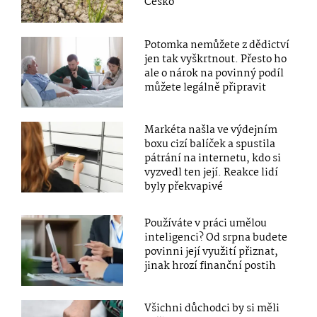
Česko
Potomka nemůžete z dědictví
jen tak vyškrtnout. Přesto ho
ale o nárok na povinný podíl
můžete legálně připravit
Markéta našla ve výdejním
boxu cizí balíček a spustila
pátrání na internetu, kdo si
vyzvedl ten její. Reakce lidí
byly překvapivé
Používáte v práci umělou
inteligenci? Od srpna budete
povinni její využití přiznat,
jinak hrozí finanční postih
Všichni důchodci by si měli