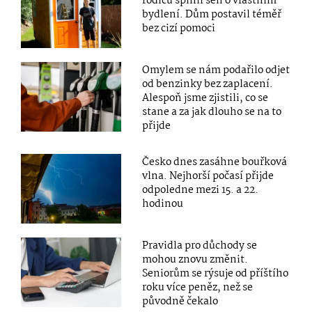
rodičů splnil sen o vlastním
bydlení. Dům postavil téměř
bez cizí pomoci
Omylem se nám podařilo odjet
od benzinky bez zaplacení.
Alespoň jsme zjistili, co se
stane a za jak dlouho se na to
přijde
Česko dnes zasáhne bouřková
vlna. Nejhorší počasí přijde
odpoledne mezi 15. a 22.
hodinou
Pravidla pro důchody se
mohou znovu změnit.
Seniorům se rýsuje od příštího
roku více peněz, než se
původně čekalo