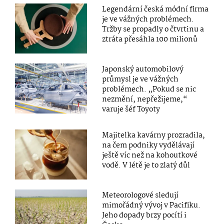
Legendární česká módní firma
je ve vážných problémech.
Tržby se propadly o čtvrtinu a
ztráta přesáhla 100 milionů
Japonský automobilový
průmysl je ve vážných
problémech. „Pokud se nic
nezmění, nepřežijeme,“
varuje šéf Toyoty
Majitelka kavárny prozradila,
na čem podniky vydělávají
ještě víc než na kohoutkové
vodě. V létě je to zlatý důl
Meteorologové sledují
mimořádný vývoj v Pacifiku.
Jeho dopady brzy pocítí i