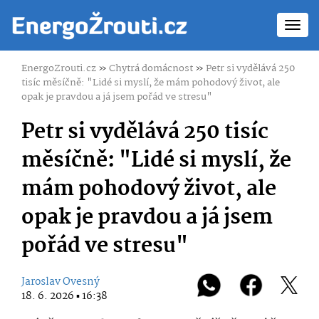
Toggl
navig
EnergoZrouti.cz
»
Chytrá domácnost
»
Petr si vydělává 250
tisíc měsíčně: "Lidé si myslí, že mám pohodový život, ale
opak je pravdou a já jsem pořád ve stresu"
Petr si vydělává 250 tisíc
měsíčně: "Lidé si myslí, že
mám pohodový život, ale
opak je pravdou a já jsem
pořád ve stresu"
Jaroslav Ovesný
18. 6. 2026 ▪ 16:38