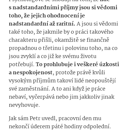
s nadstandardními příjmy jsou si vědomi
toho, že jejich ohodnocení je
nadstandardní až raritní.
A jsou si vědomi
také toho, že jakmile by o práci takového
charakteru přišli, okamžitě se finančně
propadnou o třetinu i polovinu toho, na co
jsou zvyklí a co již ke svému životu
potřebují.
To prohlubuje i veškeré úzkosti
a nespokojenost
, protože právě kvůli
vysokým příjmům takoví lidé neopouštějí
své zaměstnání. A to ani když je práce
nebaví, vyčerpává nebo jim jakkoliv jinak
nevyhovuje.
Jak sám Petr uvedl, pracovní den mu
nekončí úderem páté hodiny odpolední.