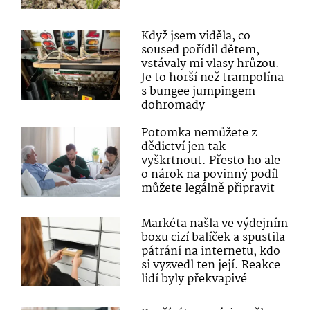
Když jsem viděla, co
soused pořídil dětem,
vstávaly mi vlasy hrůzou.
Je to horší než trampolína
s bungee jumpingem
dohromady
Potomka nemůžete z
dědictví jen tak
vyškrtnout. Přesto ho ale
o nárok na povinný podíl
můžete legálně připravit
Markéta našla ve výdejním
boxu cizí balíček a spustila
pátrání na internetu, kdo
si vyzvedl ten její. Reakce
lidí byly překvapivé