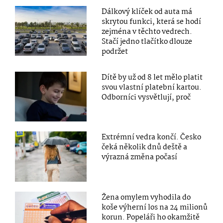
Dálkový klíček od auta má
skrytou funkci, která se hodí
zejména v těchto vedrech.
Stačí jedno tlačítko dlouze
podržet
Dítě by už od 8 let mělo platit
svou vlastní platební kartou.
Odborníci vysvětlují, proč
Extrémní vedra končí. Česko
čeká několik dnů deště a
výrazná změna počasí
Žena omylem vyhodila do
koše výherní los na 24 milionů
korun. Popeláři ho okamžitě