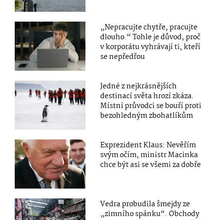
„Nepracujte chytře, pracujte
dlouho.“ Tohle je důvod, proč
v korporátu vyhrávají ti, kteří
se nepředřou
Jedné z nejkrásnějších
destinací světa hrozí zkáza.
Místní průvodci se bouří proti
bezohledným zbohatlíkům
Exprezident Klaus: Nevěřím
svým očím, ministr Macinka
chce být asi se všemi za dobře
Vedra probudila šmejdy ze
„zimního spánku“. Obchody