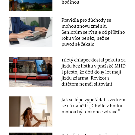
hodinou
Pravidla pro důchody se
mohou znovu změnit.
Seniorům se rýsuje od příštího
roku více peněz, než se
původně čekalo
11letý chlapec dostal pokutu za
jízdu bez lístku v pražské MHD
i přesto, že děti do 15 let mají
jízdu zdarma. Revizor s
dítětem neměl slitování
Jak se lépe vypořádat s vedrem
se dá naučit: „Chvíle v horku
mohou být dokonce zdravé"