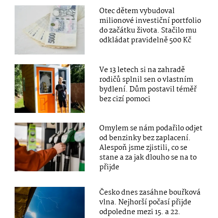
Otec dětem vybudoval
milionové investiční portfolio
do začátku života. Stačilo mu
odkládat pravidelně 500 Kč
Ve 13 letech si na zahradě
rodičů splnil sen o vlastním
bydlení. Dům postavil téměř
bez cizí pomoci
Omylem se nám podařilo odjet
od benzinky bez zaplacení.
Alespoň jsme zjistili, co se
stane a za jak dlouho se na to
přijde
Česko dnes zasáhne bouřková
vlna. Nejhorší počasí přijde
odpoledne mezi 15. a 22.