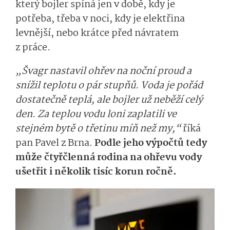
který bojler spíná jen v době, kdy je
potřeba, třeba v noci, kdy je elektřina
levnější, nebo krátce před návratem
z práce.
„Švagr nastavil ohřev na noční proud a
snížil teplotu o pár stupňů. Voda je pořád
dostatečně teplá, ale bojler už neběží celý
den. Za teplou vodu loni zaplatili ve
stejném bytě o třetinu míň než my,“
říká
pan Pavel z Brna.
Podle jeho výpočtů tedy
může čtyřčlenná rodina na ohřevu vody
ušetřit i několik tisíc korun ročně.