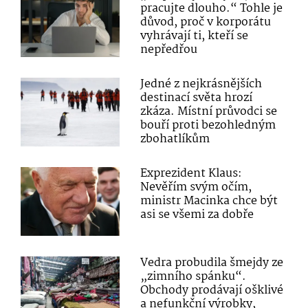
pracujte dlouho.“ Tohle je
důvod, proč v korporátu
vyhrávají ti, kteří se
nepředřou
Jedné z nejkrásnějších
destinací světa hrozí
zkáza. Místní průvodci se
bouří proti bezohledným
zbohatlíkům
Exprezident Klaus:
Nevěřím svým očím,
ministr Macinka chce být
asi se všemi za dobře
Vedra probudila šmejdy ze
„zimního spánku“.
Obchody prodávají ošklivé
a nefunkční výrobky,