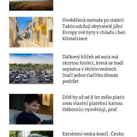
Osvědčená metoda po staletí:
Takto udržují obyvatelé jižní
Evropy své byty v chladu i bez
klimatizace
Dálkový klíček od auta má
skrytou funkci, která se hodí
zejména v těchto vedrech.
Stačí jedno tlačítko dlouze
podržet
Dítě by už od 8 let mělo platit
svou vlastní platební kartou.
Odborníci vysvětlují, proč
Extrémní vedra končí. Česko