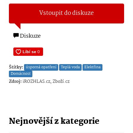
Vstoupit do diskuze
Diskuze
Štítky:
úsporná opatření
Teplá voda
Elektřina
Domácnost
Zdroj:
iROZHLAS.cz, Zboží.cz
Nejnovější z kategorie