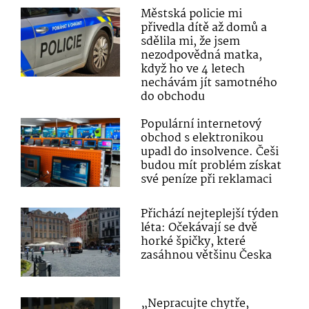
Městská policie mi
přivedla dítě až domů a
sdělila mi, že jsem
nezodpovědná matka,
když ho ve 4 letech
nechávám jít samotného
do obchodu
Populární internetový
obchod s elektronikou
upadl do insolvence. Češi
budou mít problém získat
své peníze při reklamaci
Přichází nejteplejší týden
léta: Očekávají se dvě
horké špičky, které
zasáhnou většinu Česka
„Nepracujte chytře,