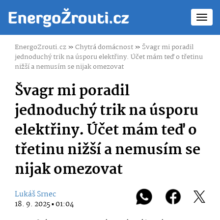
Toggl
navig
EnergoZrouti.cz
»
Chytrá domácnost
»
Švagr mi poradil
jednoduchý trik na úsporu elektřiny. Účet mám teď o třetinu
nižší a nemusím se nijak omezovat
Švagr mi poradil
jednoduchý trik na úsporu
elektřiny. Účet mám teď o
třetinu nižší a nemusím se
nijak omezovat
Lukáš Srnec
18. 9. 2025 ▪ 01:04