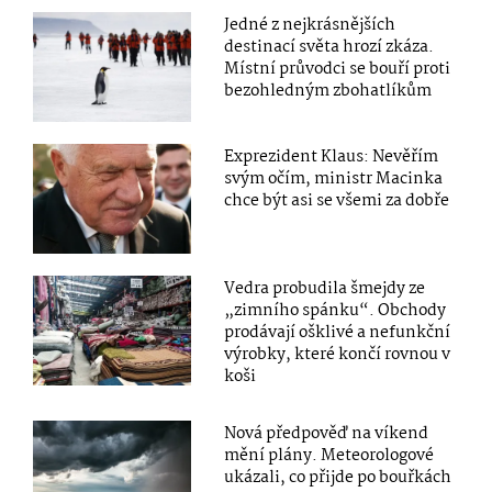
Jedné z nejkrásnějších
destinací světa hrozí zkáza.
Místní průvodci se bouří proti
bezohledným zbohatlíkům
Exprezident Klaus: Nevěřím
svým očím, ministr Macinka
chce být asi se všemi za dobře
Vedra probudila šmejdy ze
„zimního spánku“. Obchody
prodávají ošklivé a nefunkční
výrobky, které končí rovnou v
koši
Nová předpověď na víkend
mění plány. Meteorologové
ukázali, co přijde po bouřkách