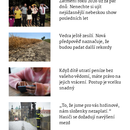
Zatmění roku 2026 už za pár
dnů: Nenechte si ujít
nejúžasnější nebeskou show
posledních let
Vedra ještě zesílí. Nová
předpověď naznačuje, že
budou padat další rekordy
Když dítě utratí peníze bez
vašeho vědomí, máte právo na
jejich vrácení. Postup je vcelku
snadný
„To, že jsme pro vás hrdinové,
nám složenky nezaplatí.“
Hasiči se dožadují navýšení
mezd