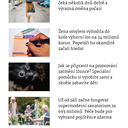
čeká několik dnů deště a
výrazná změna počasí
Žena omylem vyhodila do
koše výherní los na 24 milionů
korun. Popeláři ho okamžitě
začali hledat
Jak se připravit na pozorování
zatmění Slunce? Speciální
pomůcku si vyrobíte sami a
skvěle zabavíte děti
Už od září začne fungovat
supermoderní sanatorium za
693 milionů. Péče bude pro
vybrané pojištěnce zdarma