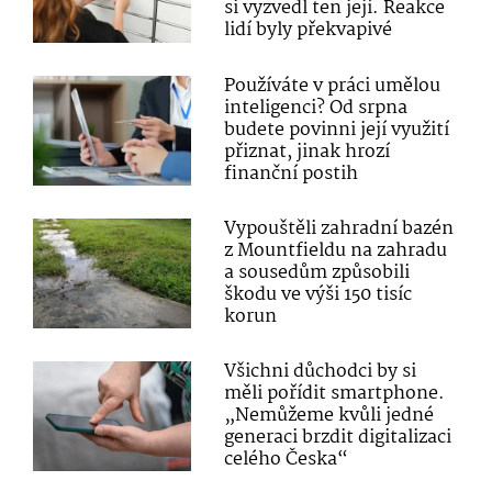
si vyzvedl ten její. Reakce
lidí byly překvapivé
Používáte v práci umělou
inteligenci? Od srpna
budete povinni její využití
přiznat, jinak hrozí
finanční postih
Vypouštěli zahradní bazén
z Mountfieldu na zahradu
a sousedům způsobili
škodu ve výši 150 tisíc
korun
Všichni důchodci by si
měli pořídit smartphone.
„Nemůžeme kvůli jedné
generaci brzdit digitalizaci
celého Česka“