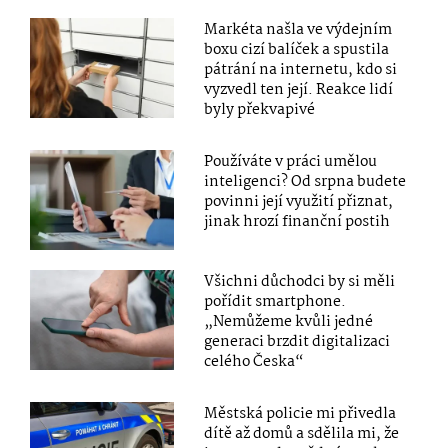
Markéta našla ve výdejním
boxu cizí balíček a spustila
pátrání na internetu, kdo si
vyzvedl ten její. Reakce lidí
byly překvapivé
Používáte v práci umělou
inteligenci? Od srpna budete
povinni její využití přiznat,
jinak hrozí finanční postih
Všichni důchodci by si měli
pořídit smartphone.
„Nemůžeme kvůli jedné
generaci brzdit digitalizaci
celého Česka“
Městská policie mi přivedla
dítě až domů a sdělila mi, že