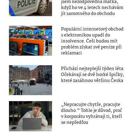
jsem nezodpovědná matka,
když ho ve 4 letech nechávám
jít samotného do obchodu
Populární internetový obchod
s elektronikou upadl do
insolvence. Češi budou mít
problém získat své peníze při
reklamaci
Přichází nejteplejší týden léta:
Očekávají se dvě horké špičky,
které zasáhnou většinu Česka
„Nepracujte chytře, pracujte
dlouho.“ Tohle je důvod, proč
v korporátu vyhrávají ti, kteří
se nepředřou