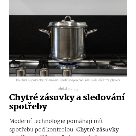
Používání pokličky při vaření ušetří nejen čas, ale sníží i účet za plyn či
elektřinu. ,
...
Chytré zásuvky a sledování
spotřeby
Moderní technologie pomáhají mít
spotřebu pod kontrolou.
Chytré zásuvky