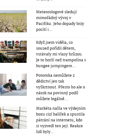
Meteorologové sledují
mimořádný vývoj v
Pacifiku. Jeho dopady brzy
pocítí i...
Když jsem viděla, co
soused pořídil dětem,
vstávaly mi vlasy hrůzou.
Je to horší než trampolína s
bungee jumpingem...
Potomka nemůžete z
dědictví jen tak
vyškrtnout. Přesto ho ale o
nárok na povinný podíl
můžete legálně...
Markéta našla ve výdejním
boxu cizí balíček a spustila
pátrání na internetu, kdo
si vyzvedl ten její. Reakce
lidí byly...