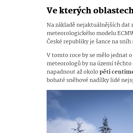
Ve kterých oblastec
Na základě nejaktuálnějších da
meteorologického modelu ECMWF 
České republiky je šance na sníh 
V tomto roce by se mělo jednat 
meteorologů by na území těchto 
napadnout až okolo
pěti centim
bohaté sněhové nadílky lidé nejs