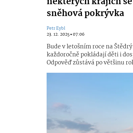
některých krajích se
sněhová pokrývka
Petr Eybl
23. 12. 2025 ▪ 07:06
Bude v letošním roce na Štědrý 
každoročně pokládají děti i do
Odpověď zůstává po většinu ro