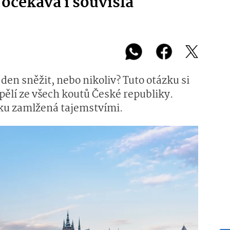
 očekává i souvislá
den sněžit, nebo nikoliv? Tuto otázku si
spělí ze všech koutů České republiky.
ku zamlžená tajemstvími.