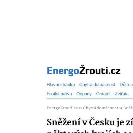
Hlavní stránka
Chytrá domácnost
Dům a
Fosilní paliva
Odpady
Ostatní
Zvířata
EnergoZrouti.cz
»
Chytrá domácnost
»
Sněže
Sněžení v Česku je zí