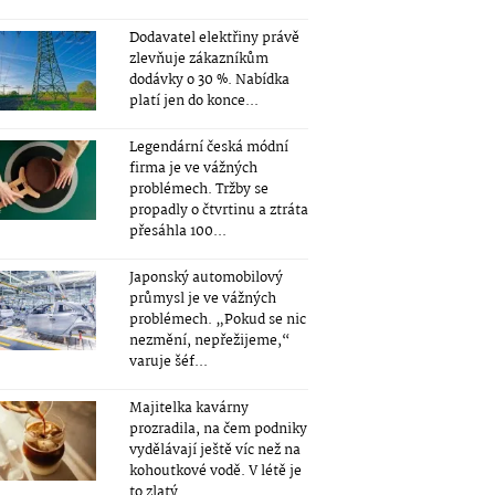
Dodavatel elektřiny právě
zlevňuje zákazníkům
dodávky o 30 %. Nabídka
platí jen do konce...
Legendární česká módní
firma je ve vážných
problémech. Tržby se
propadly o čtvrtinu a ztráta
přesáhla 100...
Japonský automobilový
průmysl je ve vážných
problémech. „Pokud se nic
nezmění, nepřežijeme,“
varuje šéf...
Majitelka kavárny
prozradila, na čem podniky
vydělávají ještě víc než na
kohoutkové vodě. V létě je
to zlatý...