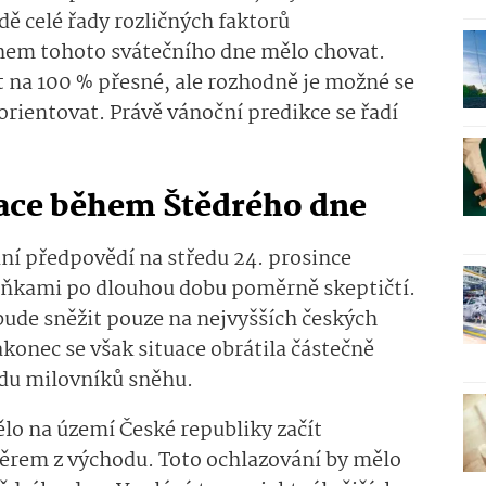
ě celé řady rozličných faktorů
ěhem tohoto svátečního dne mělo chovat.
t na 100 % přesné, ale rozhodně je možné se
orientovat. Právě vánoční predikce se řadí
uace během Štědrého dne
ní předpovědí na středu 24. prosince
áňkami po dlouhou dobu poměrně skeptičtí.
bude sněžit pouze na nejvyšších českých
akonec se však situace obrátila částečně
edu milovníků sněhu.
mělo na území České republiky začít
měrem z východu. Toto ochlazování by mělo