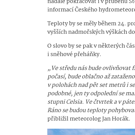
nadále pokračovat i v průběhu Št
informací Českého hydrometeor
Teploty by se měly během 24. pr
vyšších nadmořských výškách do
O slovo by se pak v některých čá
i sněhové přeháňky.
„Ve středu nás bude ovlivňovat 
počasí, bude oblačno až zatažen
v polohách nad pět set metrů i s
podobné, jen ty odpolední se mal
stupni Celsia. Ve čtvrtek a v páte
Ráno se budou teploty pohybovat
přibližil meteorolog Jan Horák.