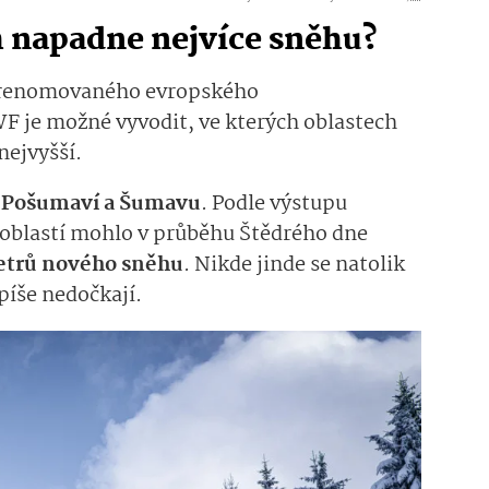
h napadne nejvíce sněhu?
t renomovaného evropského
je možné vyvodit, ve kterých oblastech
nejvyšší.
o
Pošumaví a Šumavu
. Podle výstupu
oblastí mohlo v průběhu Štědrého dne
etrů nového sněhu
. Nikde jinde se natolik
píše nedočkají.