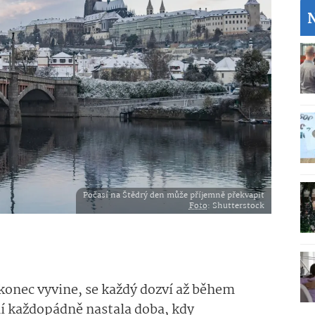
Počasí na Štědrý den může příjemně překvapit
Foto
: Shutterstock
konec vyvine, se každý dozví až během
í každopádně nastala doba, kdy