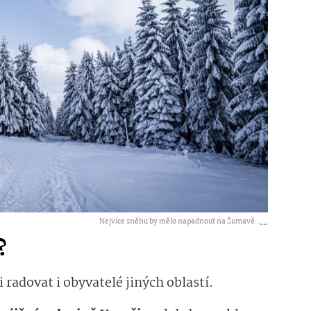
Nejvíce sněhu by mělo napadnout na Šumavě. ,
...
?
radovat i obyvatelé jiných oblastí.