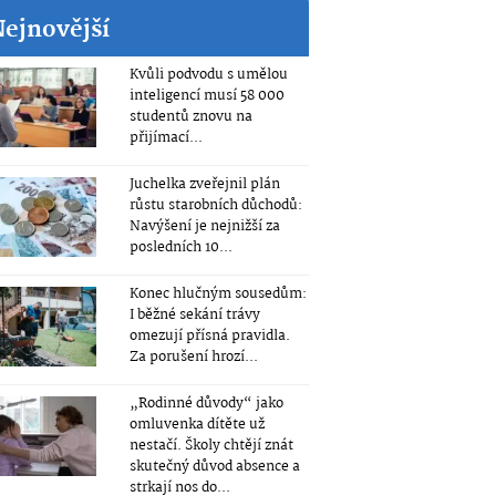
Nejnovější
Kvůli podvodu s umělou
inteligencí musí 58 000
studentů znovu na
přijímací...
Juchelka zveřejnil plán
růstu starobních důchodů:
Navýšení je nejnižší za
posledních 10...
Konec hlučným sousedům:
I běžné sekání trávy
omezují přísná pravidla.
Za porušení hrozí...
„Rodinné důvody“ jako
omluvenka dítěte už
nestačí. Školy chtějí znát
skutečný důvod absence a
strkají nos do...