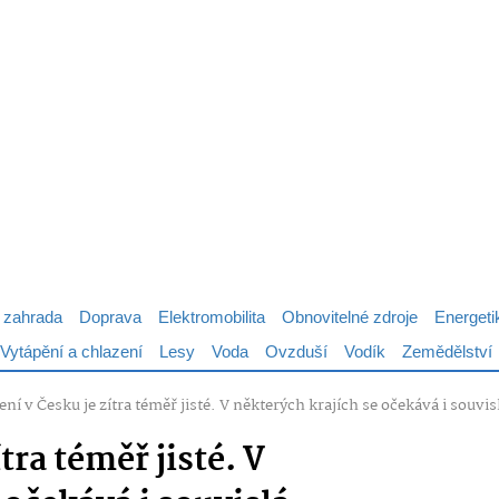
 zahrada
Doprava
Elektromobilita
Obnovitelné zdroje
Energeti
Vytápění a chlazení
Lesy
Voda
Ovzduší
Vodík
Zemědělství
ní v Česku je zítra téměř jisté. V některých krajích se očekává i souv
tra téměř jisté. V