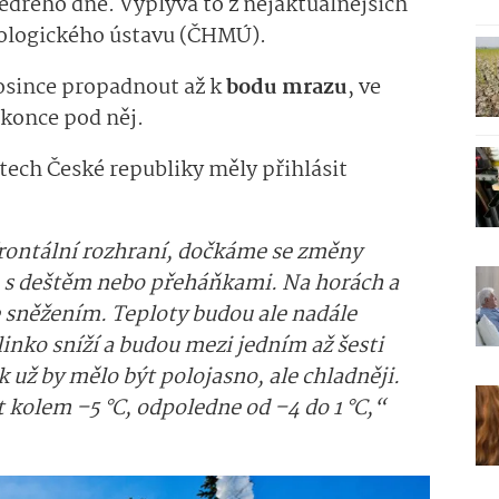
ědrého dne. Vyplývá to z nejaktuálnějších
olo­gického ústavu (ČHMÚ).
osince propadnout až k
bodu mrazu
, ve
konce pod něj.
stech České republiky měly přihlásit
frontální rozhraní, dočkáme se změny
o s deštěm nebo přeháňkami. Na horách a
e sněžením. Teploty budou ale nadále
inko sníží a budou mezi jedním až šesti
k už by mělo být polojasno, ale chladněji.
 kolem –5 °C, odpoledne od –4 do 1 °C,“