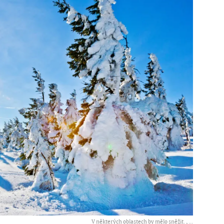
V některých oblastech by mělo sněžit. ,
...