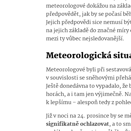
meteorologové dokážou na základ
předpovědět, jak by se počasí b
Jejich předpovědi sice nemusí bý
na jejich základě do značné míry 
mezi ty vůbec nejsledovanější.
Meteorologická sit
Meteorologové byli při sestavová
v souvislosti se sněhovými přeh
Ještě donedávna to vypadalo, že 
horách, a i tam jen výjimečně. N
k lepšímu – alespoň tedy z pohl
Již v noci na 24. prosince by se 
signifikatně ochlazovat
, a to s