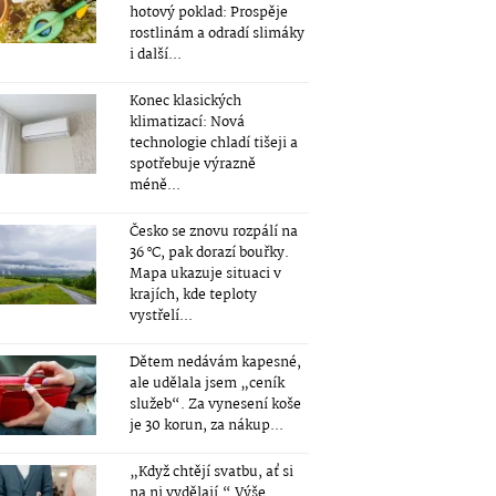
hotový poklad: Prospěje
rostlinám a odradí slimáky
i další...
Konec klasických
klimatizací: Nová
technologie chladí tišeji a
spotřebuje výrazně
méně...
Česko se znovu rozpálí na
36 °C, pak dorazí bouřky.
Mapa ukazuje situaci v
krajích, kde teploty
vystřelí...
Dětem nedávám kapesné,
ale udělala jsem „ceník
služeb“. Za vynesení koše
je 30 korun, za nákup...
„Když chtějí svatbu, ať si
na ni vydělají.“ Výše