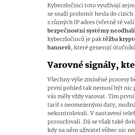
Kyberzločinci toto využívají zej
se snaží prolomit hesla do cizích
z různých IP adres (včetně té vaš
bezpečnostní systémy neodhalí
kyberzločinců je pak
těžba kryp
bannerů
, které generují útoční
Varovné signály, kt
Všechny výše zmíněné procesy běž
první pohled tak nemusí být nic p
vás měly vždy varovat. Tím prvn
tarif s neomezenými daty, možná 
nekontrolovali. V nastavení telefo
prosurfovali. Dá se však také dohl
kdy na něm uživatel vůbec nic ne