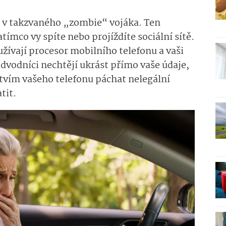
v takzvaného „zombie“ vojáka. Ten
tímco vy spíte nebo projíždíte sociální sítě.
žívají procesor mobilního telefonu a vaši
dvodníci nechtějí ukrást přímo vaše údaje,
ictvím vašeho telefonu páchat nelegální
atit.