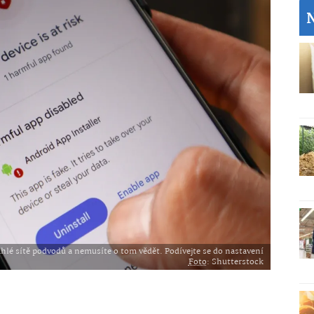
lé sítě podvodů a nemusíte o tom vědět. Podívejte se do nastavení
Foto
: Shutterstock