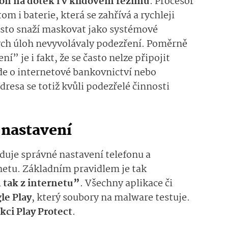
fon na dotek i v klidovém režimu
. Procesor
om i baterie, která se zahřívá a rychleji
často snaží maskovat jako systémové
ých úloh nevyvolávaly podezření. Poměrně
 je i fakt, že se často nelze připojit
de o internetové bankovnictví nebo
resa se totiž kvůli podezřelé činnosti
 nastavení
uje správné nastavení telefonu a
netu. Základním pravidlem je tak
 tak z internetu”
. Všechny aplikace či
le Play
, který soubory na malware testuje.
kci Play Protect
.