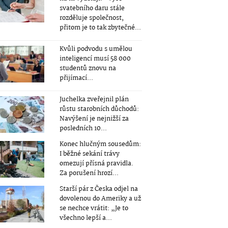
svatebního daru stále
rozděluje společnost,
přitom je to tak zbytečné...
Kvůli podvodu s umělou
inteligencí musí 58 000
studentů znovu na
přijímací...
Juchelka zveřejnil plán
růstu starobních důchodů:
Navýšení je nejnižší za
posledních 10...
Konec hlučným sousedům:
I běžné sekání trávy
omezují přísná pravidla.
Za porušení hrozí...
Starší pár z Česka odjel na
dovolenou do Ameriky a už
se nechce vrátit: „Je to
všechno lepší a...