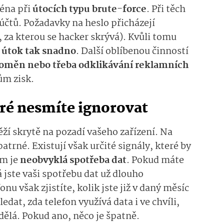
ména při
útocích typu brute-force
. Při těch
 účtů. Požadavky na heslo přicházejí
í, za kterou se hacker skrývá). Kvůli tomu
 útok tak snadno
. Další oblíbenou činností
toměn nebo třeba odklikávání reklamních
kům zisk.
eré nesmíte ignorovat
í skrytě na pozadí vašeho zařízení. Na
atrné. Existují však určité signály, které by
ím je
neobvyklá spotřeba dat
. Pokud máte
jste vaši spotřebu dat už dlouho
nu však zjistíte, kolik jste již v daný měsíc
edat, zda telefon využívá data i ve chvíli,
dělá. Pokud ano, něco je špatně.