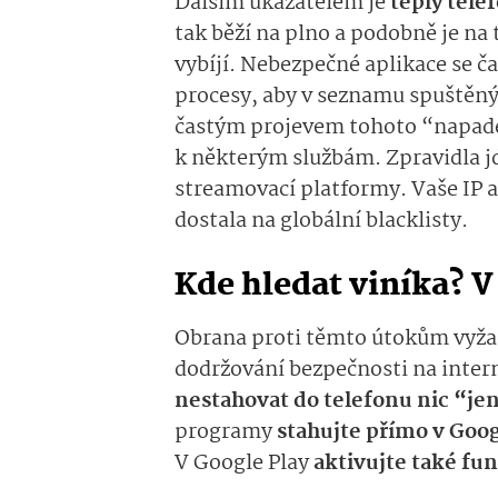
Dalším ukazatelem je
teplý tele
tak běží na plno a podobně je na t
vybíjí. Nebezpečné aplikace se 
procesy, aby v seznamu spuštěn
častým projevem tohoto “napadení”
k některým službám. Zpravidla j
streamovací platformy. Vaše IP ad
dostala na globální blacklisty.
Kde hledat viníka? V
Obrana proti těmto útokům vyžad
dodržování bezpečnosti na inter
nestahovat do telefonu nic “jen
programy
stahujte přímo v Goog
V Google Play
aktivujte také fun