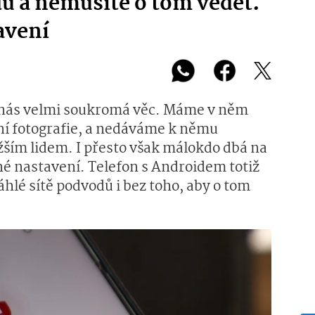
dů a nemusíte o tom vědět.
avení
 z nás velmi soukromá věc. Máme v něm
bní fotografie, a nedáváme k němu
žším lidem. I přesto však málokdo dbá na
é nastavení. Telefon s Androidem totiž
hlé sítě podvodů i bez toho, aby o tom