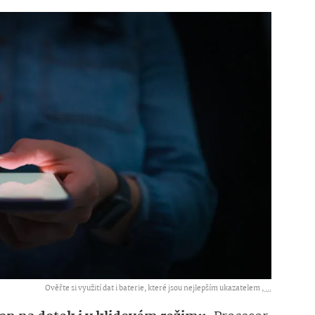
Ověřte si využití dat i baterie, které jsou nejlepším ukazatelem ,
...