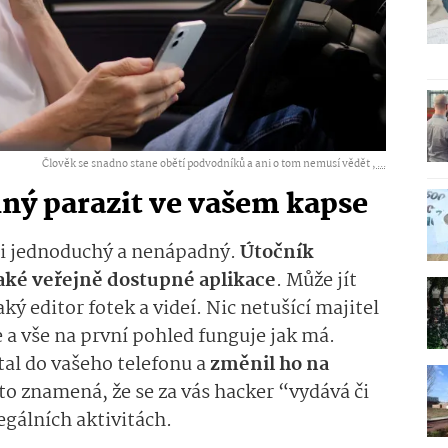
Člověk se snadno stane obětí podvodníků a ani o tom nemusí vědět ,
...
lný parazit ve vašem kapse
mi jednoduchý a nenápadný.
Útočník
aké veřejně dostupné aplikace
. Může jít
ý editor fotek a videí. Nic netušící majitel
 a vše na první pohled funguje jak má.
tal do vašeho telefonu a
změnil ho na
 to znamená, že se za vás hacker “vydává či
gálních aktivitách.