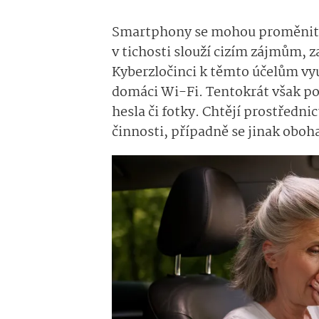
Smartphony se mohou proměnit 
v tichosti slouží cizím zájmům, za
Kyberzločinci k těmto účelům vyu
domáci Wi-Fi. Tentokrát však po
hesla či fotky. Chtějí prostředn
činnosti, případně se jinak oboh