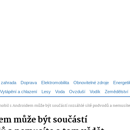
 zahrada
Doprava
Elektromobilita
Obnovitelné zdroje
Energeti
Vytápění a chlazení
Lesy
Voda
Ovzduší
Vodík
Zemědělství
mobil s Androidem může být součástí rozsáhlé sítě podvodů a nemusíte 
em může být součástí