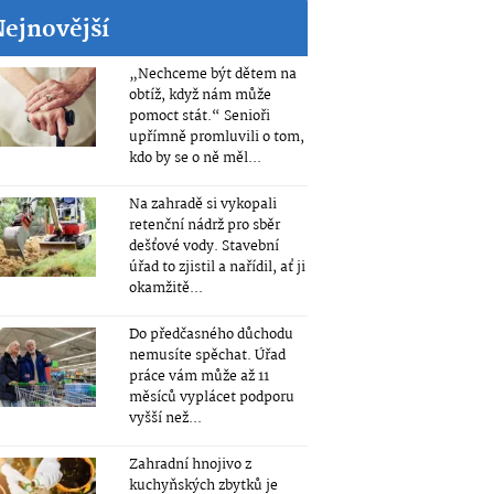
Nejnovější
„Nechceme být dětem na
obtíž, když nám může
pomoct stát.“ Senioři
upřímně promluvili o tom,
kdo by se o ně měl...
Na zahradě si vykopali
retenční nádrž pro sběr
dešťové vody. Stavební
úřad to zjistil a nařídil, ať ji
okamžitě...
Do předčasného důchodu
nemusíte spěchat. Úřad
práce vám může až 11
měsíců vyplácet podporu
vyšší než...
Zahradní hnojivo z
kuchyňských zbytků je