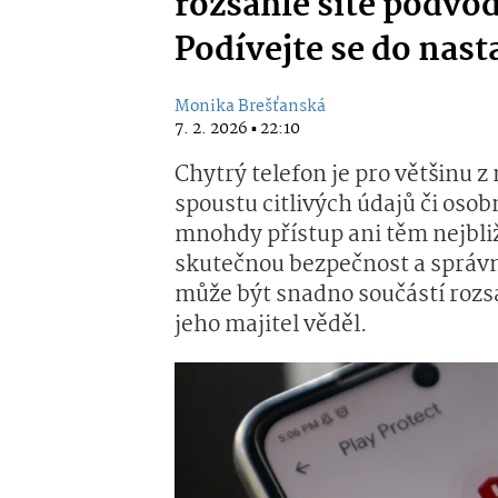
rozsáhlé sítě podvo
Podívejte se do nast
Monika Brešťanská
7. 2. 2026 ▪ 22:10
Chytrý telefon je pro většinu
spoustu citlivých údajů či oso
mnohdy přístup ani těm nejbli
skutečnou bezpečnost a správn
může být snadno součástí rozsá
jeho majitel věděl.