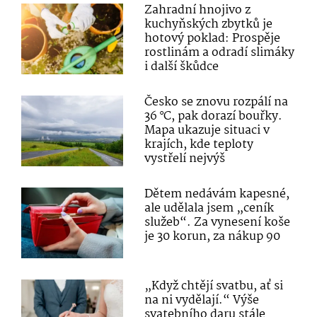
Zahradní hnojivo z
kuchyňských zbytků je
hotový poklad: Prospěje
rostlinám a odradí slimáky
i další škůdce
Česko se znovu rozpálí na
36 °C, pak dorazí bouřky.
Mapa ukazuje situaci v
krajích, kde teploty
vystřelí nejvýš
Dětem nedávám kapesné,
ale udělala jsem „ceník
služeb“. Za vynesení koše
je 30 korun, za nákup 90
„Když chtějí svatbu, ať si
na ni vydělají.“ Výše
svatebního daru stále