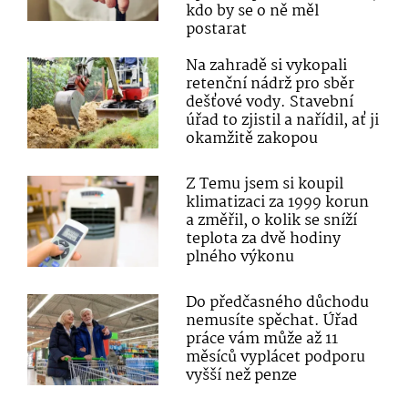
kdo by se o ně měl
postarat
Na zahradě si vykopali
retenční nádrž pro sběr
dešťové vody. Stavební
úřad to zjistil a nařídil, ať ji
okamžitě zakopou
Z Temu jsem si koupil
klimatizaci za 1999 korun
a změřil, o kolik se sníží
teplota za dvě hodiny
plného výkonu
Do předčasného důchodu
nemusíte spěchat. Úřad
práce vám může až 11
měsíců vyplácet podporu
vyšší než penze