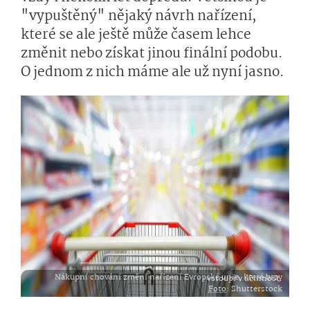
"vypuštěný" nějaký návrh nařízení,
které se ale ještě může časem lehce
změnit nebo získat jinou finální podobu.
O jednom z nich máme ale už nyní jasno.
Nákupní chování změní nařízení Evropské unie, které brzy vstoupí v účinnost.
Foto
: Shutterstock