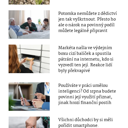
Potomka nemůžete z dědictví
jen tak vyškrtnout. Přesto ho
ale o nárok na povinný podíl
můžete legálně připravit
Markéta našla ve výdejním
boxu cizí balíček a spustila
pátrání na internetu, kdo si
vyzvedl ten její. Reakce lidí
byly překvapivé
Používáte v práci umělou
inteligenci? Od srpna budete
povinni její využití přiznat,
jinak hrozí finanční postih
Všichni důchodci by si měli
pořídit smartphone.