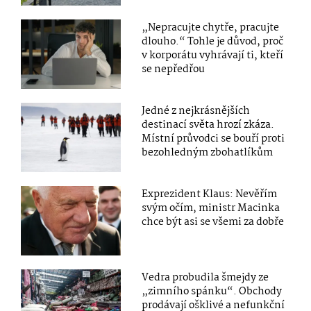
„Nepracujte chytře, pracujte
dlouho.“ Tohle je důvod, proč
v korporátu vyhrávají ti, kteří
se nepředřou
Jedné z nejkrásnějších
destinací světa hrozí zkáza.
Místní průvodci se bouří proti
bezohledným zbohatlíkům
Exprezident Klaus: Nevěřím
svým očím, ministr Macinka
chce být asi se všemi za dobře
Vedra probudila šmejdy ze
„zimního spánku“. Obchody
prodávají ošklivé a nefunkční