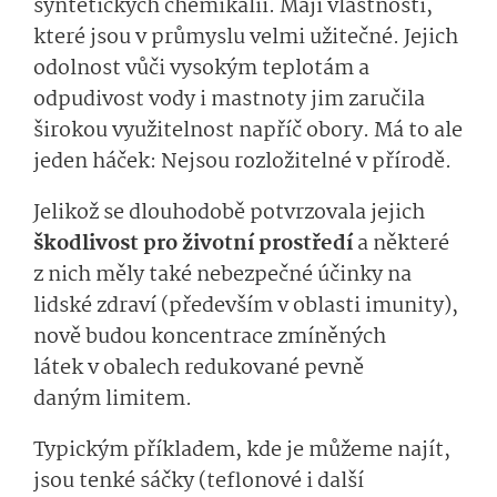
syntetických
che­mikálií
.
Mají
vlas­tnosti
,
které
jsou v
průmyslu
vel­mi
užitečné. J
ejich
odolnost
vůči vysokým teplotám
a
odpu
divost
vo­d
y
i
mastnot
y jim zaručila
širokou využitelnost
nap­říč
obory
.
Má to ale
jeden háček: Nejsou rozložitelné v přírodě.
Jelikož se
dlouhodobě potvrzovala jejich
škodlivost
pro životní prostředí
a některé
z nich měly
také nebezpečné
účinky na
lidské
zdraví
(především v oblasti imunity)
,
nově budou koncentrace zmíněných
látek
v obalech redukované
pevně
daným
limitem.
Typickým příkladem, kde je můžeme najít,
jsou tenké sáčky
(teflonové i další