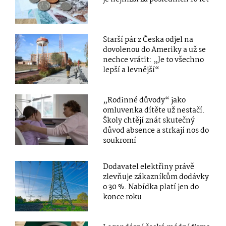
Starší pár z Česka odjel na
dovolenou do Ameriky a už se
nechce vrátit: „Je to všechno
lepší a levnější“
„Rodinné důvody“ jako
omluvenka dítěte už nestačí.
Školy chtějí znát skutečný
důvod absence a strkají nos do
soukromí
Dodavatel elektřiny právě
zlevňuje zákazníkům dodávky
o 30 %. Nabídka platí jen do
konce roku