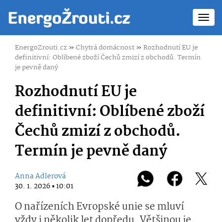
Toggl
navig
EnergoZrouti.cz
»
Chytrá domácnost
»
Rozhodnutí EU je
definitivní: Oblíbené zboží Čechů zmizí z obchodů. Termín
je pevně daný
Rozhodnutí EU je
definitivní: Oblíbené zboží
Čechů zmizí z obchodů.
Termín je pevně daný
Anna Adlerová
30. 1. 2026 ▪ 10:01
O nařízeních Evropské unie se mluví
vždy i několik let dopředu. Většinou je