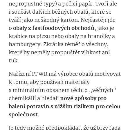
nepropustné typy)
a pečicí papír
.
Tvoří ale
i součást dalších běžných obalů,
které se
tváří jako neškodný karton. N
ejčastěji
jde
o
obaly
z fas­tfoodových obchodů
, jako je
krabice na pizzu nebo obaly na hranolky a
hamburgery. Zkrátka
téměř
o všechn­y,
které by neměly propouštět v
lhkost ani
tuk.
Nařízení PPWR má výrobce obalů motivovat
k tomu, aby
používali materiály
s minimálním obsahem těchto „věčných“
chemikálií a
hledali
nové způ
soby pro
balení potravin s nižším rizikem
pro celou
společnost
.
Je tedy možné předpokládat, že
už brzy
řada