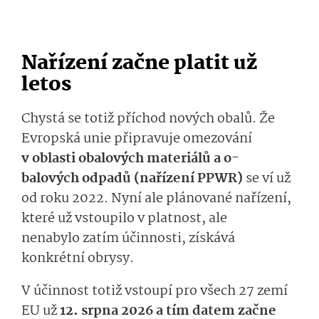
Nařízení
začne platit už
letos
Chystá se totiž příchod nových obalů.
Že
Evropská
unie
při­pravuje omezování
v oblasti obalových materiálů
a
o­
balových
odpa­d
ů
(nařízení PPWR)
se
ví
už
od roku 2022
.
Nyní ale
plánované nařízení
,
které už vstoupilo v platnost, ale
nenabylo
zatím
ú­činnosti
,
zís­kává
konkrétní obrysy.
V účinnost totiž
vstoupí
pro všech 27 zemí
EU
už
12.
srpn
a
2026
a tím datem začne