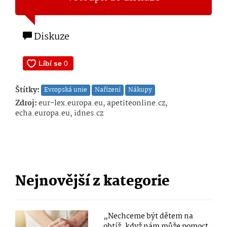
Diskuze
Štítky:
Evropská unie
Nařízení
Nákupy
Zdroj:
eur-lex.europa.eu, apetiteonline.cz,
echa.europa.eu, idnes.cz
Nejnovější z kategorie
„Nechceme být dětem na
obtíž, když nám může pomoct