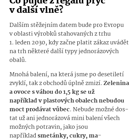
Co půjde z regálů pryč
v další vlně?
Dalším stěžejním dat
em
bude pro Evropu
v oblasti výrobků
staho­vaných z trhu
1. leden 2030, kdy začne platit zákaz uvádět
na trh některé další typy jednorázových
obalů.
Mnohá balení, na která jsme po desetiletí
zvyklí, tak z obchodů úplně zmizí.
Zelenina
a ovoce
s váhou
do 1,5 kg se už
například
v plas­tových obalech nebudou
moct prodávat
vůbec­
.
Nebude
možné
dos­
tat
už ani jednorázová
mini bal
ení všech
možných
potravin, jako jsou
například
sme­tánky,
cukry,
ma­