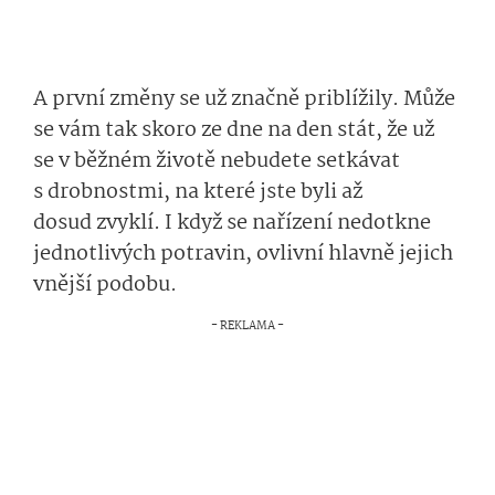
A první
změny se už značně priblížily
. Může
se vám tak skoro ze dne na den stát
, že už
se
v běžném životě
nebudete setkávat
s drobnostmi, na které jste byli
až
dosud
zvyklí.
I když se
nařízení
ne­dotkne
jednotlivých potravin,
ovliv­ní
hlavně
jejich
vnější podob
u
.