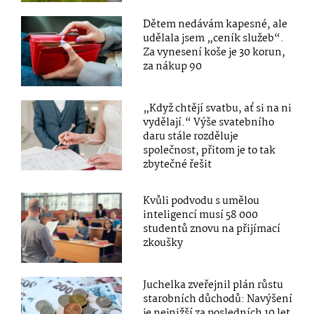
Dětem nedávám kapesné, ale
udělala jsem „ceník služeb“.
Za vynesení koše je 30 korun,
za nákup 90
„Když chtějí svatbu, ať si na ni
vydělají.“ Výše svatebního
daru stále rozděluje
společnost, přitom je to tak
zbytečné řešit
Kvůli podvodu s umělou
inteligencí musí 58 000
studentů znovu na přijímací
zkoušky
Juchelka zveřejnil plán růstu
starobních důchodů: Navýšení
je nejnižší za posledních 10 let