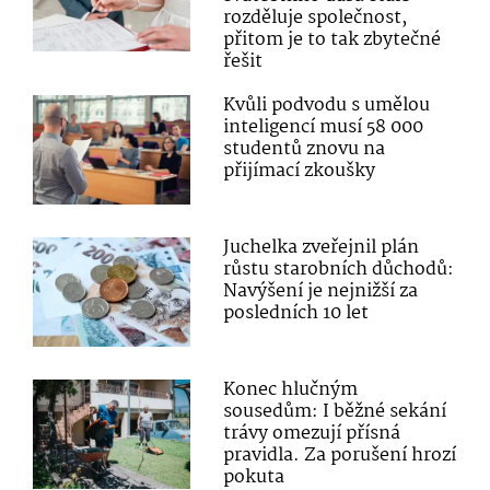
rozděluje společnost,
přitom je to tak zbytečné
řešit
Kvůli podvodu s umělou
inteligencí musí 58 000
studentů znovu na
přijímací zkoušky
Juchelka zveřejnil plán
růstu starobních důchodů:
Navýšení je nejnižší za
posledních 10 let
Konec hlučným
sousedům: I běžné sekání
trávy omezují přísná
pravidla. Za porušení hrozí
pokuta