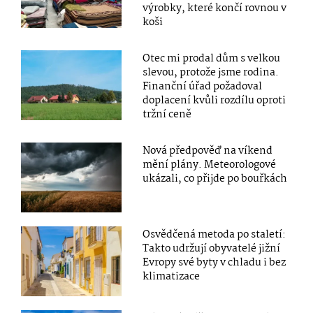
výrobky, které končí rovnou v
koši
Otec mi prodal dům s velkou
slevou, protože jsme rodina.
Finanční úřad požadoval
doplacení kvůli rozdílu oproti
tržní ceně
Nová předpověď na víkend
mění plány. Meteorologové
ukázali, co přijde po bouřkách
Osvědčená metoda po staletí:
Takto udržují obyvatelé jižní
Evropy své byty v chladu i bez
klimatizace