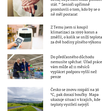
stát.“ Senioři upřímně
promluvili o tom, kdo by se o
ně měl postarat
Z Temu jsem si koupil
klimatizaci za 1999 korun a
změřil, o kolik se sníží teplota
za dvě hodiny plného výkonu
Do předčasného důchodu
nemusíte spěchat. Úřad práce
vám může až 11 měsíců
vyplácet podporu vyšší než
penze
Česko se znovu rozpálí na 36
°C, pak dorazí bouřky. Mapa
ukazuje situaci v krajích, kde
teploty vystřelí nejvýš