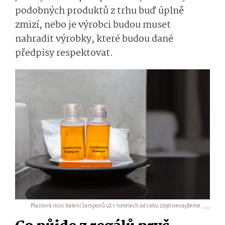
podobných produktů z trhu
buď
úplně
zmizí, nebo je výrobci budou muset
nahradit výrobky, které budou dané
předpisy respektovat.
Plastová mini balení šamponů už v hotelech od roku 2030 nenajdeme. ,
...