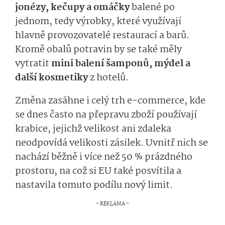
jonézy
,
kečupy
a omáčky
balené
po
jednom,
tedy
vý­robky
,
které využívají
hlavně provozovatelé restaurací a barů.
Kromě obalů potravin by se také měly
vytratit
mini balení šamponů, mýdel a
další kosmetiky
z hotelů.
Změna zasáhne i celý trh e-
commerce
, kde
se dnes často na přepravu zboží používají
krabice, jejichž velikost ani zdaleka
neodpovídá velikosti zásilek. Uvnitř nich se
nachází běžně i více než 50 % prázdného
prostoru, na což si EU také posvítila a
nastavila tomuto podílu nový limit
.