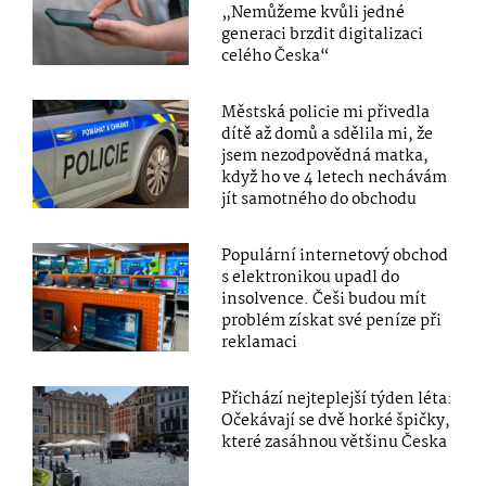
„Nemůžeme kvůli jedné
generaci brzdit digitalizaci
celého Česka“
Městská policie mi přivedla
dítě až domů a sdělila mi, že
jsem nezodpovědná matka,
když ho ve 4 letech nechávám
jít samotného do obchodu
Populární internetový obchod
s elektronikou upadl do
insolvence. Češi budou mít
problém získat své peníze při
reklamaci
Přichází nejteplejší týden léta:
Očekávají se dvě horké špičky,
které zasáhnou většinu Česka