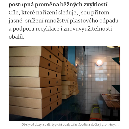
postupná proměna běžných zvyklostí
.
Cíle, které nařízení sleduje, jsou přitom
jasné: snížení množství plastového odpadu
a
podpora recyklace i znovuvyužitel­nosti
obalů.
Obaly od pizzy a další typické obaly z fastfoodů se dočkají proměny. ,
...