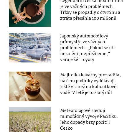
Legendární česká módní firma
je ve vážných problémech.
Tržby se propadly o čtvrtinu a
ztráta přesáhla 100 milionů
Japonský automobilový
průmysl je ve vážných
problémech. „Pokud se nic
nezmění, nepřežijeme,“
varuje šéf Toyoty
Majitelka kavárny prozradila,
na čem podniky vydělávají
ještě víc než na kohoutkové
vodě. V létě je to zlatý důl
Meteorologové sledují
mimořádný vývoj v Pacifiku.
Jeho dopady brzy pocítí i
Česko