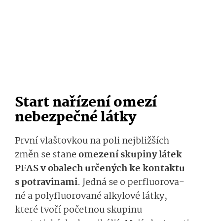
Start nařízení
omezí
nebezpečné látky
První vlaštovkou na poli
nejbližších
změn
se stane
omezení
sku­pin
y
látek
PFA
S
v obalech určených ke kontaktu
s potravinami­
.
Jedná se o
perfluorova­
né
a
polyfluo­rované
alkylo­vé
látky
,
které
tvoří početnou skupinu