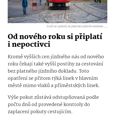
Zvýší se i pokuty za jízdu bez jízdního dokladu ,
...
Od nového roku si připlatí
i nepoctivci
Kromě vyšších cen jízdného nás od nového
roku čekají také vyšší postihy za cestování
bez platného jízdního dokladu. Toto
opatření se přitom týká linek v hlavním
městě mimo vlaků a příměstských linek.
Výše pokut zůstává odstupňovaná podle
počtu dnů od provedené kontroly do
zaplacení pokuty cestujícím.