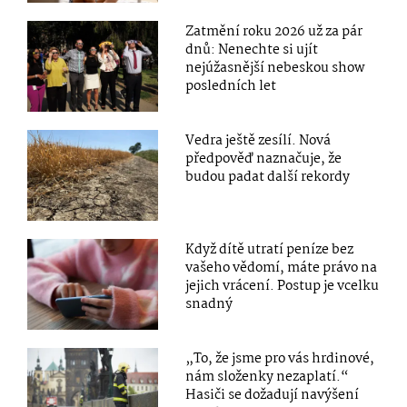
Zatmění roku 2026 už za pár
dnů: Nenechte si ujít
nejúžasnější nebeskou show
posledních let
Vedra ještě zesílí. Nová
předpověď naznačuje, že
budou padat další rekordy
Když dítě utratí peníze bez
vašeho vědomí, máte právo na
jejich vrácení. Postup je vcelku
snadný
„To, že jsme pro vás hrdinové,
nám složenky nezaplatí.“
Hasiči se dožadují navýšení