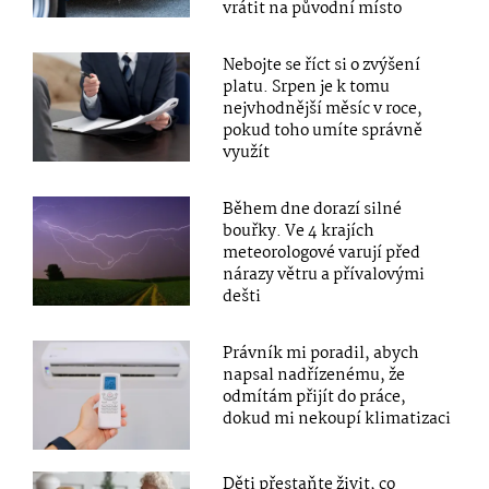
vrátit na původní místo
Nebojte se říct si o zvýšení
platu. Srpen je k tomu
nejvhodnější měsíc v roce,
pokud toho umíte správně
využít
Během dne dorazí silné
bouřky. Ve 4 krajích
meteorologové varují před
nárazy větru a přívalovými
dešti
Právník mi poradil, abych
napsal nadřízenému, že
odmítám přijít do práce,
dokud mi nekoupí klimatizaci
Děti přestaňte živit, co