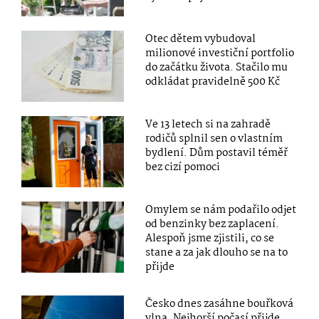
Otec dětem vybudoval
milionové investiční portfolio
do začátku života. Stačilo mu
odkládat pravidelně 500 Kč
Ve 13 letech si na zahradě
rodičů splnil sen o vlastním
bydlení. Dům postavil téměř
bez cizí pomoci
Omylem se nám podařilo odjet
od benzinky bez zaplacení.
Alespoň jsme zjistili, co se
stane a za jak dlouho se na to
přijde
Česko dnes zasáhne bouřková
vlna. Nejhorší počasí přijde