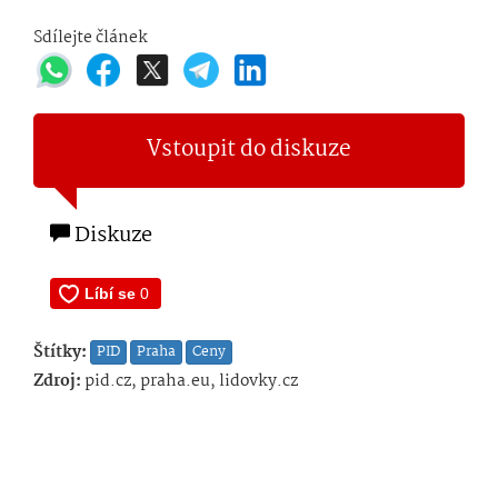
Sdílejte článek
Vstoupit do diskuze
Diskuze
Štítky:
PID
Praha
Ceny
Zdroj:
pid.cz, praha.eu, lidovky.cz