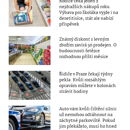
Rodiče čeká jeden z
nejdražších nákupů roku.
Výbava pro školáka vyjde i na
desetitisíce, stát ale nabízí
příspěvek
Známý diskont s levným
zbožím zavírá 50 prodejen. O
budoucnosti řetězce
rozhodnou příští měsíce
Řidiče v Praze čekají týdny
pekla. Kvůli rozsáhlým
opravám můžete v kolonách
strávit hodiny
Auto vám kvůli čištění silnic
už nemohou odtáhnout na
záchytné parkoviště. Pokud
jim překáželo, musí ho hned