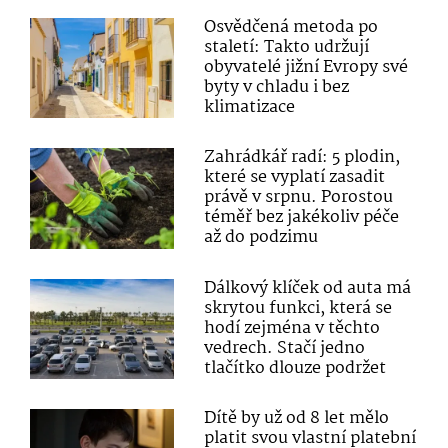
Osvědčená metoda po
staletí: Takto udržují
obyvatelé jižní Evropy své
byty v chladu i bez
klimatizace
Zahrádkář radí: 5 plodin,
které se vyplatí zasadit
právě v srpnu. Porostou
téměř bez jakékoliv péče
až do podzimu
Dálkový klíček od auta má
skrytou funkci, která se
hodí zejména v těchto
vedrech. Stačí jedno
tlačítko dlouze podržet
Dítě by už od 8 let mělo
platit svou vlastní platební