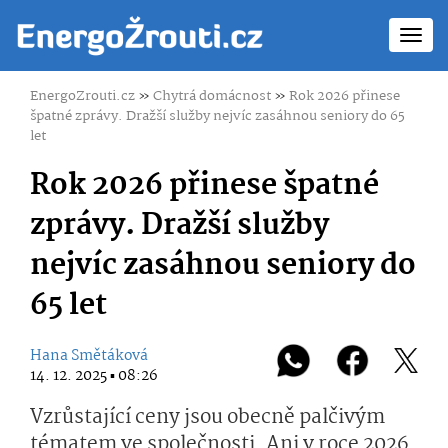
Toggl
navig
EnergoZrouti.cz
»
Chytrá domácnost
»
Rok 2026 přinese
špatné zprávy. Dražší služby nejvíc zasáhnou seniory do 65
let
Rok 2026 přinese špatné
zprávy. Dražší služby
nejvíc zasáhnou seniory do
65 let
Hana Smětáková
14. 12. 2025 ▪ 08:26
Vzrůstající ceny jsou obecně palčivým
tématem ve společnosti. Ani v roce 2026