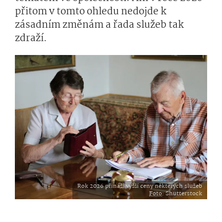
přitom v tomto ohledu nedojde k
zásadním změnám a řada služeb tak
zdraží.
Rok 2026 přináší vyšší ceny některých služeb
Foto
: Shutterstock