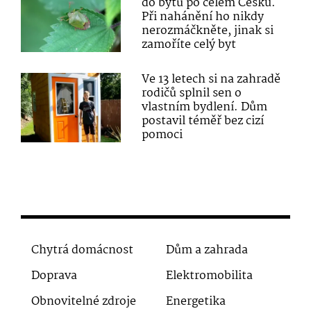
do bytů po celém Česku.
Při nahánění ho nikdy
nerozmáčkněte, jinak si
zamoříte celý byt
Ve 13 letech si na zahradě
rodičů splnil sen o
vlastním bydlení. Dům
postavil téměř bez cizí
pomoci
Chytrá domácnost
Dům a zahrada
Doprava
Elektromobilita
Obnovitelné zdroje
Energetika