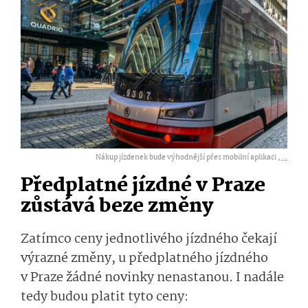
Nákup jízdenek bude výhodnější přes mobilní aplikaci ,
...
Předplatné jízdné v Praze
zůstává beze změny
Zatímco ceny jednotlivého jízdného čekají
výrazné změny, u předplatného jízdného
v Praze žádné novinky nenastanou. I nadále
tedy budou platit tyto ceny: