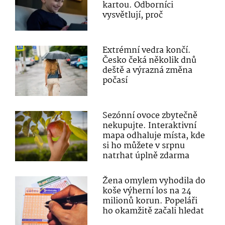
kartou. Odborníci
vysvětlují, proč
Extrémní vedra končí.
Česko čeká několik dnů
deště a výrazná změna
počasí
Sezónní ovoce zbytečně
nekupujte. Interaktivní
mapa odhaluje místa, kde
si ho můžete v srpnu
natrhat úplně zdarma
Žena omylem vyhodila do
koše výherní los na 24
milionů korun. Popeláři
ho okamžitě začali hledat