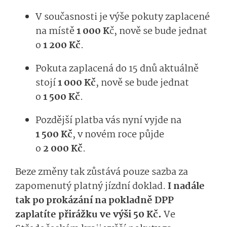
V současnosti je výše pokuty zaplacené
na místě
1 000 K
č, nově se bude jednat
o
1 200 Kč
.
Pokuta zaplacená do 15 dnů aktuálně
stojí
1 000 Kč
, nově se bude jednat
o
1 500 Kč
.
Pozdější platba vás nyní vyjde na
1 500 Kč
, v novém roce půjde
o
2 000 Kč
.
Beze změny tak zůstává pouze sazba za
zapomenutý platný jízdní doklad.
I nadále
tak po prokázání na pokladně DPP
zaplatíte přirážku ve výši 50 Kč.
Ve