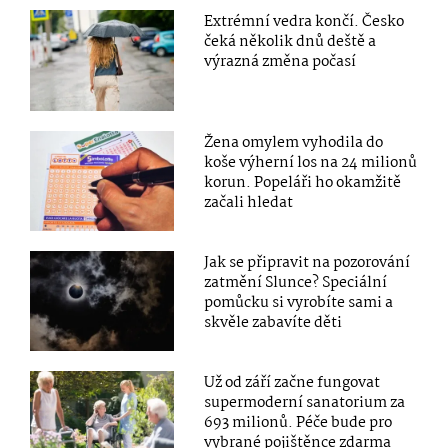
Extrémní vedra končí. Česko
čeká několik dnů deště a
výrazná změna počasí
Žena omylem vyhodila do
koše výherní los na 24 milionů
korun. Popeláři ho okamžitě
začali hledat
Jak se připravit na pozorování
zatmění Slunce? Speciální
pomůcku si vyrobíte sami a
skvěle zabavíte děti
Už od září začne fungovat
supermoderní sanatorium za
693 milionů. Péče bude pro
vybrané pojištěnce zdarma