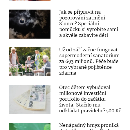
Jak se připravit na
pozorování zatmění
Slunce? Speciální
pomůcku si vyrobíte sami
a skvěle zabavíte děti
Už od září začne fungovat
supermoderní sanatorium
za 693 milionů. Péče bude
pro vybrané pojištěnce
zdarma
Otec dětem vybudoval
milionové investiční
portfolio do začátku
života. Stačilo mu
odkládat pravidelně 500 Kč
Nenápadný hmyz proniká