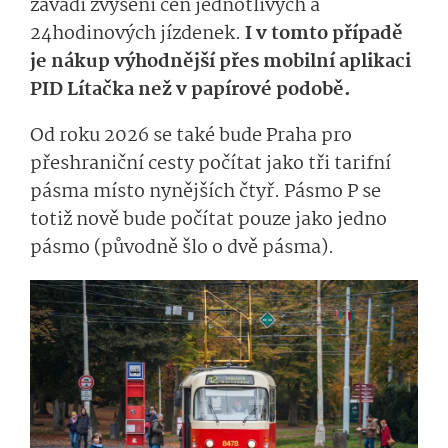
zavádí zvýšení cen jednotlivých a
24hodinových jízdenek.
I v tomto případě
je nákup výhodnější přes mobilní aplikaci
PID Lítačka než v papírové podobě.
Od roku 2026 se také bude Praha pro
přeshraniční cesty počítat jako tři tarifní
pásma místo nynějších čtyř. Pásmo P se
totiž nově bude počítat pouze jako jedno
pásmo (původně šlo o dvě pásma).