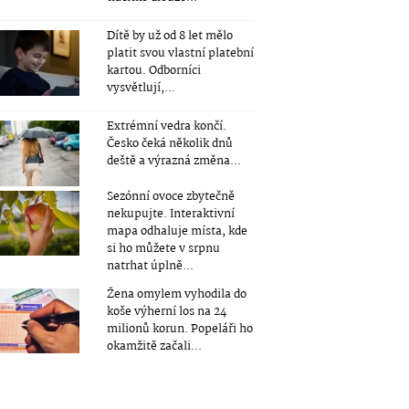
Dítě by už od 8 let mělo
platit svou vlastní platební
kartou. Odborníci
vysvětlují,...
Extrémní vedra končí.
Česko čeká několik dnů
deště a výrazná změna...
Sezónní ovoce zbytečně
nekupujte. Interaktivní
mapa odhaluje místa, kde
si ho můžete v srpnu
natrhat úplně...
Žena omylem vyhodila do
koše výherní los na 24
milionů korun. Popeláři ho
okamžitě začali...