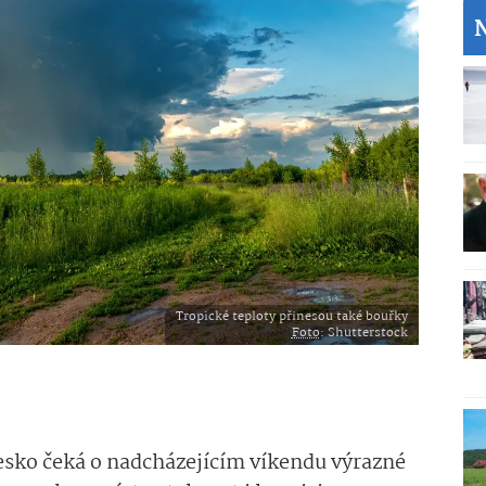
Tropické teploty přinesou také bouřky
Foto
: Shutterstock
Česko čeká o nadcházejícím víkendu výrazné