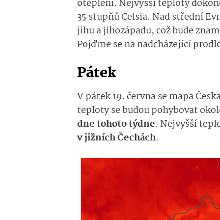
oteplení. Nejvyšší teploty dokon
35 stupňů Celsia. Nad střední Ev
jihu a jihozápadu, což bude znam
Pojďme se na nadcházející prodlo
Pátek
V pátek 19. června se mapa Česka
teploty se budou pohybovat okol
dne tohoto týdne
. Nejvyšší tep
v jižních Čechách
.