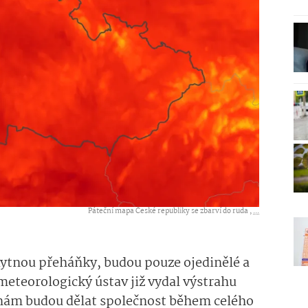
Páteční mapa České republiky se zbarví do ruda ,
...
kytnou přeháňky, budou pouze ojedinělé a
eteorologický ústav již vydal výstrahu
 nám budou dělat společnost během celého