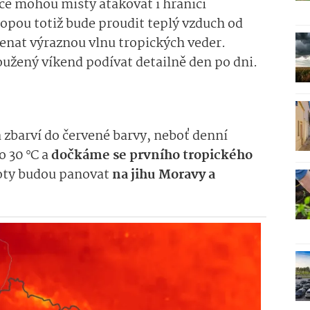
ce mohou místy atakovat i hranici
ropou totiž bude proudit teplý vzduch od
enat výraznou vlnu tropických veder.
užený víkend podívat detailně den po dni.
 zbarví do červené barvy, neboť denní
o 30 °C a
dočkáme se prvního tropického
loty budou panovat
na jihu Moravy a