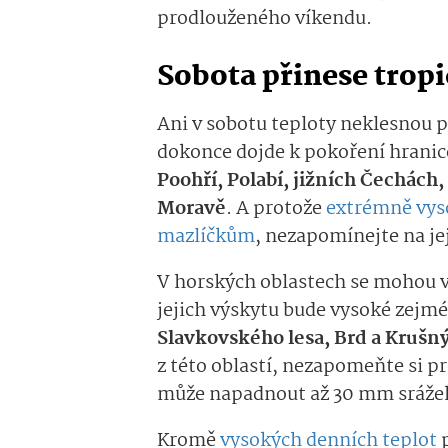
prodlouženého víkendu.
Sobota přinese tropi
Ani v sobotu teploty neklesnou p
dokonce dojde k pokoření hranic
Poohří, Polabí, jižních Čechách
Moravě
. A protože
extrémně vyso
mazlíčkům
, nezapomínejte na je
V horských oblastech se mohou v
jejich výskytu bude vysoké zejm
Slavkovského lesa, Brd a Krušn
z této oblastí, nezapomeňte si pr
může napadnout až 30 mm sráže
Kromě
vysokých denních teplot
p