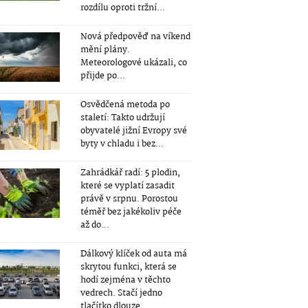
rozdílu oproti tržní...
Nová předpověď na víkend
mění plány.
Meteorologové ukázali, co
přijde po...
Osvědčená metoda po
staletí: Takto udržují
obyvatelé jižní Evropy své
byty v chladu i bez...
Zahrádkář radí: 5 plodin,
které se vyplatí zasadit
právě v srpnu. Porostou
téměř bez jakékoliv péče
až do...
Dálkový klíček od auta má
skrytou funkci, která se
hodí zejména v těchto
vedrech. Stačí jedno
tlačítko dlouze...