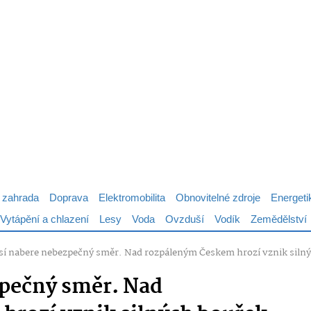
 zahrada
Doprava
Elektromobilita
Obnovitelné zdroje
Energeti
Vytápění a chlazení
Lesy
Voda
Ovzduší
Vodík
Zemědělství
sí nabere nebezpečný směr. Nad rozpáleným Českem hrozí vznik siln
zpečný směr. Nad