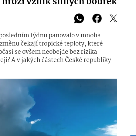
hrozí vznik silných bouřek
v posledním týdnu panovalo v mnoha
 změnu čekají tropické teploty, které
počasí se ovšem neobejde bez rizika
eji? A v jakých částech České republiky