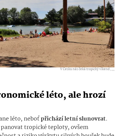
V Česku nás čeká tropický víkend ,
...
ronomické léto, ale hrozí
tane léto, neboť
přichází letní slunovrat
.
 panovat tropické teploty, ovšem