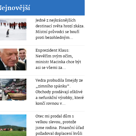
Nejnovější
Jedné z nejkrásnějších
destinací světa hrozí zkáza.
Místní průvodci se bouří
proti bezohledným...
Exprezident Klaus:
Nevěřím svým očím,
ministr Macinka chce být
asi se všemi za...
Vedra probudila šmejdy ze
„zimního spánku“.
Obchody prodávají ošklivé
a nefunkční výrobky, které
končí rovnou v...
Otec mi prodal dům s
velkou slevou, protože
jsme rodina. Finanční úřad
požadoval doplacení kvůli