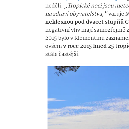
neděli.
„Tropické noci jsou met
na zdraví obyvatelstva,”
varuje M
neklesnou pod dvacet stupňů C
negativní vliv mají samozřejmě 
2015 bylo v Klementinu zaznamen
ovšem
v roce 2015 hned 25 trop
stále častější.