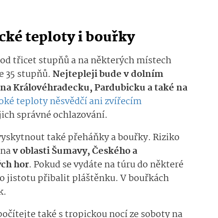
cké teploty i bouřky
od třicet stupňů a na některých místech
e 35 stupňů.
Nej­tepleji bude v dolním
, na Královéhradecku, Pardubicku a také na
ké teploty něsvědčí ani zvířecím
jich správné ochlazování.
yskytnout také přeháňky a bouřky. Riziko
éna
v oblasti Šumavy, Českého a
ých hor
. Pokud se vydáte na túru do některé
o jistotu přibalit pláštěnku. V bouřkách
k.
očítejte také s tropickou nocí ze soboty na