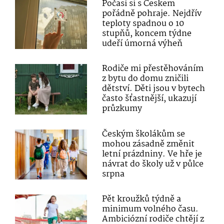
Počasí si s Českem
pořádně pohraje. Nejdřív
teploty spadnou o 10
stupňů, koncem týdne
udeří úmorná výheň
Rodiče mi přestěhováním
z bytu do domu zničili
dětství. Děti jsou v bytech
často šťastnější, ukazují
průzkumy
Českým školákům se
mohou zásadně změnit
letní prázdniny. Ve hře je
návrat do školy už v půlce
srpna
Pět kroužků týdně a
minimum volného času.
Ambiciózní rodiče chtějí z