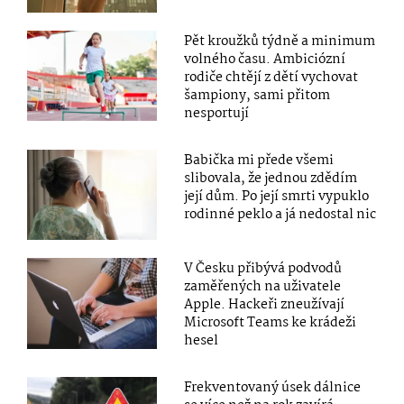
Pět kroužků týdně a minimum
volného času. Ambiciózní
rodiče chtějí z dětí vychovat
šampiony, sami přitom
nesportují
Babička mi přede všemi
slibovala, že jednou zdědím
její dům. Po její smrti vypuklo
rodinné peklo a já nedostal nic
V Česku přibývá podvodů
zaměřených na uživatele
Apple. Hackeři zneužívají
Microsoft Teams ke krádeži
hesel
Frekventovaný úsek dálnice