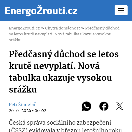
Toggl
navig
EnergoZrouti.cz
»
Chytrá domácnost
»
Předčasný důchod
se letos krutě nevyplatí. Nová tabulka ukazuje vysokou
srážku
Předčasný důchod se letos
krutě nevyplatí. Nová
tabulka ukazuje vysokou
srážku
Petr Šindelář
26. 6. 2026 ▪ 06:02
Česká správa sociálního zabezpečení
(ČSSZ) evidovala v březnu letošního roku