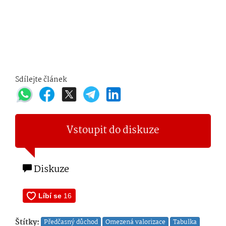
Sdílejte článek
Vstoupit do diskuze
Diskuze
Štítky:
Předčasný důchod
Omezená valorizace
Tabulka