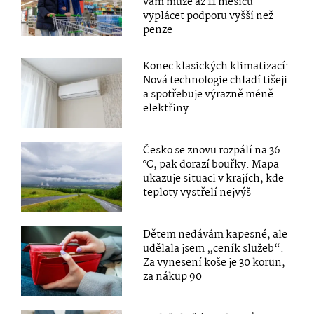
vám může až 11 měsíců
vyplácet podporu vyšší než
penze
Konec klasických klimatizací:
Nová technologie chladí tišeji
a spotřebuje výrazně méně
elektřiny
Česko se znovu rozpálí na 36
°C, pak dorazí bouřky. Mapa
ukazuje situaci v krajích, kde
teploty vystřelí nejvýš
Dětem nedávám kapesné, ale
udělala jsem „ceník služeb“.
Za vynesení koše je 30 korun,
za nákup 90