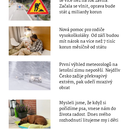
se více než na rok zavírá.
Začala se vlnit, oprava bude
stát 4 miliardy korun
Nová pomoc pro rodiče
vysokoškoláky. Od září budou
mít nárok na více než 7 tisíc
korun měsíčně od státu
První výhled meteorologů na
letošní zimu nepotěší. Nejdřív
Česko zažije překvapivý
extrém, pak udeří mrazivý
obrat
Mysleli jsme, že když si
pořídíme psa, vnese nám do
života radost. Dnes svého
rozhodnutí litujeme my i děti