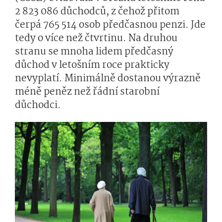
2 823 086 důchodců, z čehož přitom
čerpá 765 514 osob předčasnou penzi. Jde
tedy o více než čtvrtinu. Na druhou
stranu se mnoha lidem předčasný
důchod v letošním roce prakticky
nevyplatí. Minimálně dostanou výrazně
méně peněz než řádní starobní
důchodci.