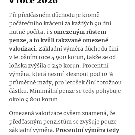
v roce 2026
Při předčasném důchodu je kromě
počátečního krácení za každých 90 dní
nutné počítat i s
omezeným růstem
penze, a to kvůli takzvané omezené
valorizaci
.
Základní výměra důchodu činí
v letošním roce 4 900 korun, takže se od
loňska zvýšila o 240 korun. Procentní
výměra, která nesmí klesnout pod 10 %
průměrné mzdy, pro letošek činí totožnou
částku. Minimální penze se tedy pohybuje
okolo 9 800 korun.
Omezená valorizace ovšem znamená, že
předčasným penzistům se zvyšuje pouze
základní výměra.
Procentní výměra tedy