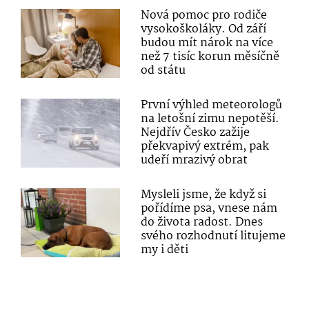
Nová pomoc pro rodiče
vysokoškoláky. Od září
budou mít nárok na více
než 7 tisíc korun měsíčně
od státu
První výhled meteorologů
na letošní zimu nepotěší.
Nejdřív Česko zažije
překvapivý extrém, pak
udeří mrazivý obrat
Mysleli jsme, že když si
pořídíme psa, vnese nám
do života radost. Dnes
svého rozhodnutí litujeme
my i děti