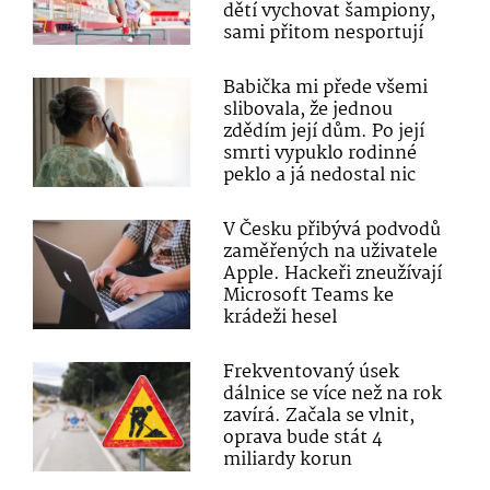
dětí vychovat šampiony,
sami přitom nesportují
Babička mi přede všemi
slibovala, že jednou
zdědím její dům. Po její
smrti vypuklo rodinné
peklo a já nedostal nic
V Česku přibývá podvodů
zaměřených na uživatele
Apple. Hackeři zneužívají
Microsoft Teams ke
krádeži hesel
Frekventovaný úsek
dálnice se více než na rok
zavírá. Začala se vlnit,
oprava bude stát 4
miliardy korun