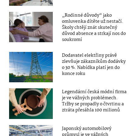
„Rodinné důvody“ jako
omluvenka dítěte už nestačí.
Školy chtějí znát skutečný
důvod absence a strkají nos do
soukromí
Dodavatel elektřiny právě
zlevňuje zákazníkům dodávky
o 30 %. Nabídka platí jen do
konce roku
Legendární česká módní firma
je ve vážných problémech.
Tržby se propadly o čtvrtinu a
ztráta přesáhla 100 milionů
Japonský automobilový
průmysl je ve vážných