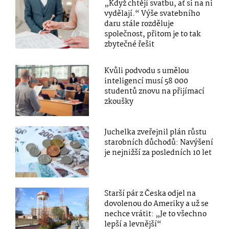
„Když chtějí svatbu, ať si na ni
vydělají.“ Výše svatebního
daru stále rozděluje
společnost, přitom je to tak
zbytečné řešit
Kvůli podvodu s umělou
inteligencí musí 58 000
studentů znovu na přijímací
zkoušky
Juchelka zveřejnil plán růstu
starobních důchodů: Navýšení
je nejnižší za posledních 10 let
Starší pár z Česka odjel na
dovolenou do Ameriky a už se
nechce vrátit: „Je to všechno
lepší a levnější“