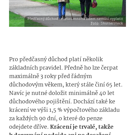
Předčasný důchod se letos mnoha lidem nemusí vyplatit
Foto
: Shutterstock
Pro předčasný důchod platí několik
základních pravidel. Předně ho lze čerpat
maximálně 3 roky před řádným
důchodovým věkem, který stále činí 65 let.
Navíc je nutné doložit minimálně 40 let
důchodového pojištění. Dochází také ke
krácení ve výši 1,5 % výpočtového základu
za každých 90 dní, o které do penze
odejdete dříve.
Krácení je trvalé, takže