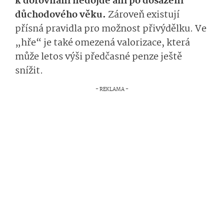
k dorovnání nedojde ani po dosažení
důchodového věku.
Zároveň existují
přísná pravidla pro možnost přivýdělku. Ve
„hře“ je také omezená valorizace, která
může letos výši předčasné penze ještě
snížit.