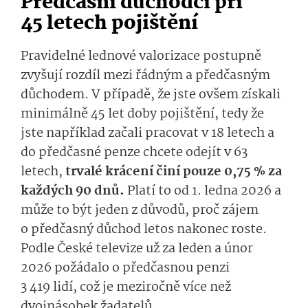
Předčasní důchodci při
45 letech pojištění
Pravidelné lednové
valorizace postupně
zvyšují rozdíl mezi řádným a předčasným
důchodem. V případě, že jste ovšem získali
minimálně 45 let doby pojištění, tedy že
jste například začali pracovat v 18 letech a
do předčasné penze chcete odejít v 63
letech,
trvalé krácení činí pouze 0,75 % za
každých 90 dnů.
Platí to od 1. ledna 2026 a
může to být jeden z důvodů, proč zájem
o předčasný důchod letos nakonec roste.
Podle České televize už za leden a únor
2026 požádalo o předčasnou penzi
3 419 lidí, což je meziročně více než
dvojnásobek žadatelů.