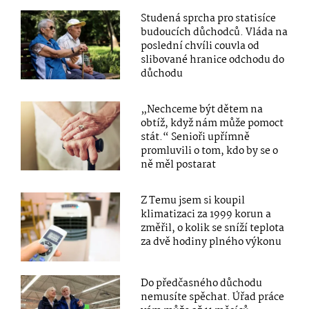
Studená sprcha pro statisíce
budoucích důchodců. Vláda na
poslední chvíli couvla od
slibované hranice odchodu do
důchodu
„Nechceme být dětem na
obtíž, když nám může pomoct
stát.“ Senioři upřímně
promluvili o tom, kdo by se o
ně měl postarat
Z Temu jsem si koupil
klimatizaci za 1999 korun a
změřil, o kolik se sníží teplota
za dvě hodiny plného výkonu
Do předčasného důchodu
nemusíte spěchat. Úřad práce