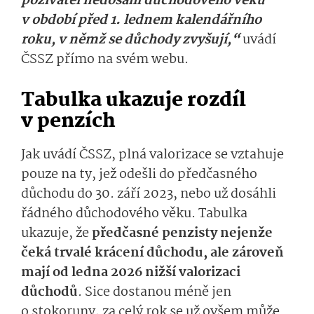
poživatel nedosáhl důchodového věku
v období před 1. lednem kalendářního
roku, v němž se důchody zvyšují,“
uvádí
ČSSZ přímo na svém webu.
Tabulka ukazuje rozdíl
v penzích
Jak uvádí ČSSZ, plná valorizace se vztahuje
pouze na ty, jež odešli do předčasného
důchodu do 30. září 2023, nebo už dosáhli
řádného důchodového věku.
Tabulka
ukazuje, že
předčasné penzisty nejenže
čeká trvalé krácení důchodu, ale zároveň
mají od ledna 2026 nižší valorizaci
důchodů
. Sice dostanou méně jen
o stokoruny, za celý rok se už ovšem může