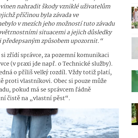
vinen nahradit škody vzniklé uživatelům
ejichž příčinou byla závada ve
nebylo v mezích jeho možností tuto závadu
větrnostními situacemi a jejich důsledky
 ni předepsaným způsobem upozornit.“
á si zřídí správce, za pozemní komunikaci
ce (v praxi jde např. o Technické služby).
á o příliš velký rozdíl. Vždy totiž platí,
dě proti vlastníkovi. Obec si pouze může
radu, pokud má se správcem řádně
í čistě na „vlastní pěst“.