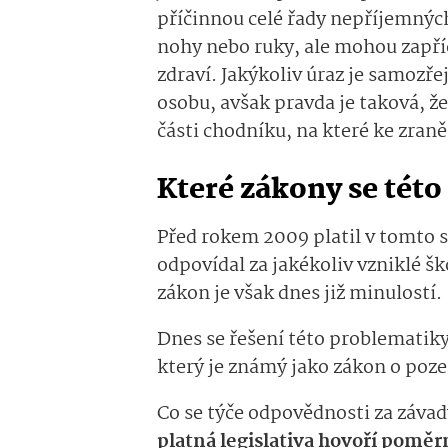
příčinnou celé řady nepříjemných
nohy nebo ruky, ale mohou zapříč
zdraví. Jakýkoliv úraz je samoz
osobu, avšak pravda je taková, ž
části chodníku, na které ke zraně
Které zákony se této
Před rokem 2009 platil v tomto 
odpovídal za jakékoliv vzniklé š
zákon je však dnes již minulostí.
Dnes se řešení této problematiky 
který je známý jako zákon o po
Co se týče odpovědnosti za závady
platná legislativa hovoří poměr