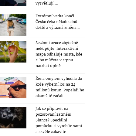
vysvětlují,...
Extrémní vedra končí.
Česko čeká několik dnů
deště a výrazná změna...
Sezónní ovoce zbytečně
nekupujte. Interaktivní
mapa odhaluje místa, kde
si ho můžete v srpnu
natrhat úplně...
Žena omylem vyhodila do
koše výherní los na 24
milionů korun. Popeláři ho
okamžitě začali...
Jak se připravit na
pozorování zatmění
Slunce? Speciální
pomůcku si vyrobíte sami
a skvěle zabavíte...