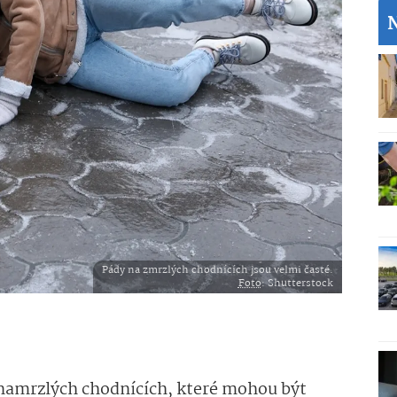
Pády na zmrzlých chodnících jsou velmi časté.
Foto
: Shutterstock
v namrzlých chodnících, které mohou být