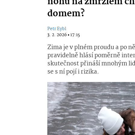
nohu na zmrzlém ch
domem?
Petr Eybl
3. 2. 2026 ▪ 17:15
Zima je v plném proudu a po něk
pravidelně hlásí poměrně inte
skutečnost přináší mnohým li
se s ní pojí i rizika.