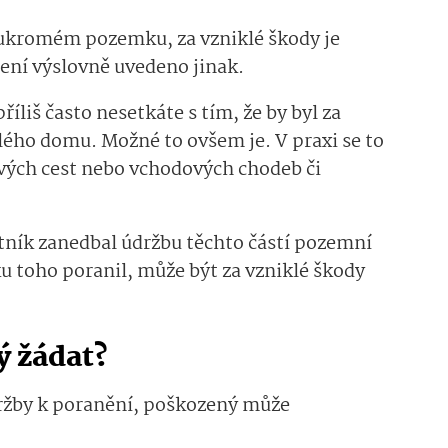
soukromém pozemku, za vzniklé škody je
ení výslovně uvedeno jinak.
liš často nesetkáte s tím, že by byl za
lého domu. Možné to ovšem je. V praxi se to
ových cest nebo vchodových chodeb či
tník zanedbal údržbu těchto částí pozemní
u toho poranil, může být za vzniklé škody
ý žádat?
držby k poranění, poškozený může