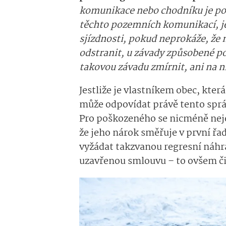
komunikace nebo chodníku je po
těchto pozemních komunikací,
j
sjízdnosti, pokud neprokáže, že 
odstranit, u závady způsobené po
takovou závadu zmírnit, ani na
Jestliže je vlastníkem obec, kter
může odpovídat právě tento správ
Pro poškozeného se nicméně nejedn
že jeho nárok směřuje v první řa
vyžádat takzvanou regresní náh
uzavřenou smlouvu – to ovšem čin