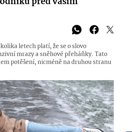
odníku před vaším
olika letech platí, že se o slovo
nzivní mrazy a sněhové přeháňky. Tato
dem potěšení, nicméně na druhou stranu