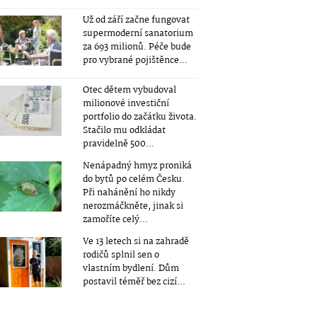
Už od září začne fungovat
supermoderní sanatorium
za 693 milionů. Péče bude
pro vybrané pojištěnce...
Otec dětem vybudoval
milionové investiční
portfolio do začátku života.
Stačilo mu odkládat
pravidelně 500...
Nenápadný hmyz proniká
do bytů po celém Česku.
Při nahánění ho nikdy
nerozmáčkněte, jinak si
zamoříte celý...
Ve 13 letech si na zahradě
rodičů splnil sen o
vlastním bydlení. Dům
postavil téměř bez cizí...