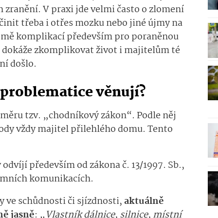
 zranění. V praxi jde velmi často o zlomení
init třeba i otřes mozku nebo jiné újmy na
řejmě komplikací především pro poraněnou
e dokáže zkomplikovat život i majitelům té
ní došlo.
 problematice věnují?
směru tzv. „chodníkový zákon“. Podle něj
kody vždy majitel přilehlého domu. Tento
odvíjí především od zákona č. 13/1997. Sb.,
zemních komunikacích.
 ve schůdnosti či sjízdnosti,
aktuálně
ně jasně
:
„Vlastník dálnice, silnice, místní