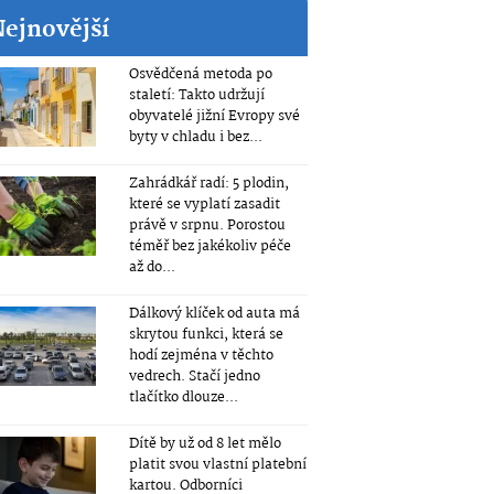
Nejnovější
Osvědčená metoda po
staletí: Takto udržují
obyvatelé jižní Evropy své
byty v chladu i bez...
Zahrádkář radí: 5 plodin,
které se vyplatí zasadit
právě v srpnu. Porostou
téměř bez jakékoliv péče
až do...
Dálkový klíček od auta má
skrytou funkci, která se
hodí zejména v těchto
vedrech. Stačí jedno
tlačítko dlouze...
Dítě by už od 8 let mělo
platit svou vlastní platební
kartou. Odborníci