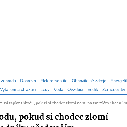
 zahrada
Doprava
Elektromobilita
Obnovitelné zdroje
Energeti
Vytápění a chlazení
Lesy
Voda
Ovzduší
Vodík
Zemědělství
musí zaplatit škodu, pokud si chodec zlomí nohu na zmrzlém chodní
kodu, pokud si chodec zlomí