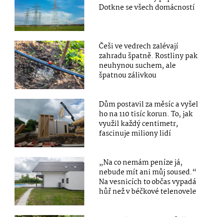
Dotkne se všech domácností
Češi ve vedrech zalévají
zahradu špatně. Rostliny pak
neuhynou suchem, ale
špatnou zálivkou
Dům postavil za měsíc a vyšel
ho na 110 tisíc korun. To, jak
využil každý centimetr,
fascinuje miliony lidí
„Na co nemám peníze já,
nebude mít ani můj soused.“
Na vesnicích to občas vypadá
hůř než v béčkové telenovele