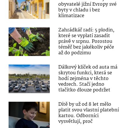
obyvatelé jižní Evropy své
byty v chladu i bez
klimatizace
Zahrádkář radí: 5 plodin,
které se vyplatí zasadit
právě v srpnu. Porostou
téměř bez jakékoliv péče
až do podzimu
Dálkový klíček od auta má
skrytou funkci, která se
hodí zejména v těchto
vedrech. Stačí jedno
tlačítko dlouze podržet
Dítě by už od 8 let mělo
platit svou vlastní platební
kartou. Odborníci
vysvětlují, proč