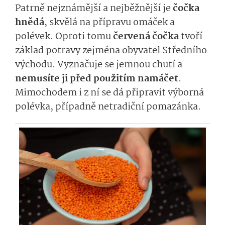
Patrně nejznámější a nejběžnější je
čočka
hnědá
, skvělá na přípravu omáček a
polévek. Oproti tomu
červená čočka
tvoří
základ potravy zejména obyvatel Středního
východu. Vyznačuje se jemnou chutí a
nemusíte ji před použitím namáčet
.
Mimochodem i z ní se dá připravit výborná
polévka, případně netradiční pomazánka.