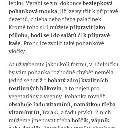
lepku. Vyrábí se z ní dokonce
bezlepková
pohanková mouka
, již lze využít k přípravě
dezertů, chleba nebo třeba palačinek.
Kromě toho si ji můžete
připravit jako
přílohu, hodí se i do salátů
či
k přípravě
kaše
. Pro tu lze zvolit také pohankové
vločky.
Ať už vyberete jakoukoli formu, v jídelníčku
by vám pohanka rozhodně chybět neměla.
Jedná se totiž o
bohatý zdroj kvalitních
rostlinných bílkovin
, a to nejen pro
vegetariány a vegany. Pohanka rovněž
obsahuje řadu vitamínů, namátkou třeba
vitamíny B1, B2 a C
, a řadu prvků. Z nich
můžeme jmenovat třeba
hořčík, vápník