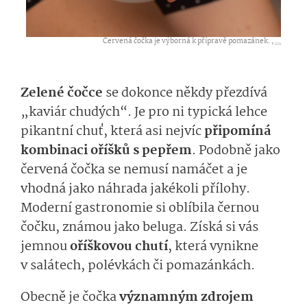
Červená čočka je výborná k přípravě pomazánek. ,
...
Zelené čočce
se dokonce někdy přezdívá
„kaviár chudých“. Je pro ni typická lehce
pikantní chuť, která asi nejvíc
připomíná
kombinaci oříšků s pepřem
. Podobně jako
červená čočka se nemusí namáčet a je
vhodná jako náhrada jakékoli přílohy.
Moderní gastronomie si oblíbila černou
čočku, známou jako beluga. Získá si vás
jemnou
oříškovou chutí
, která vynikne
v salátech, polévkách či pomazánkách.
Obecně je čočka
významným zdrojem