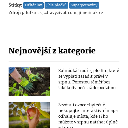
Štítky:
Luštěniny
Jídla předků
Superpotraviny
Zdroj:
pilulka.cz, zdravyzivot.com, jimejinak.cz
Nejnovější z kategorie
Zahrádkář radí: 5 plodin, které
se vyplatí zasadit právě v
srpnu. Porostou téměř bez
jakékoliv péče až do podzimu
Sezónní ovoce zbytečně
nekupujte. Interaktivní mapa
odhaluje místa, kde si ho
můžete v srpnu natrhat úplně
zdarma