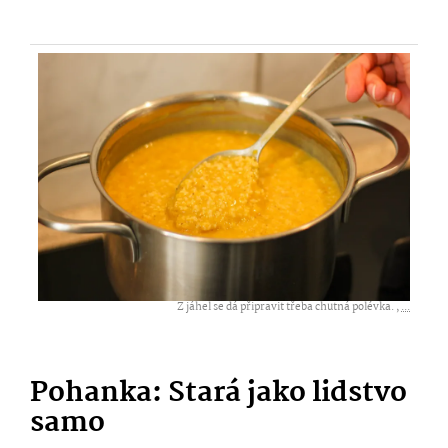
Z jáhel se dá připravit třeba chutná polévka. ,
...
Pohanka: Stará jako lidstvo
samo