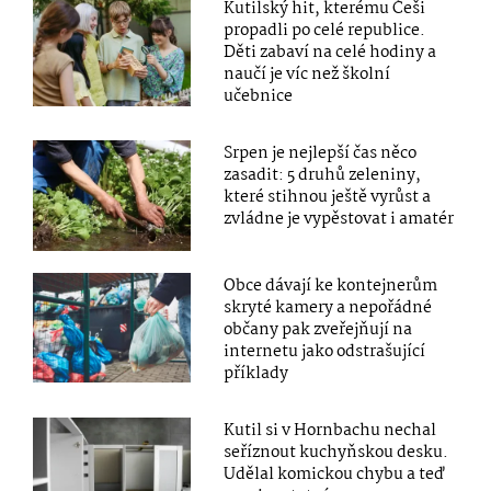
Kutilský hit, kterému Češi
propadli po celé republice.
Děti zabaví na celé hodiny a
naučí je víc než školní
učebnice
Srpen je nejlepší čas něco
zasadit: 5 druhů zeleniny,
které stihnou ještě vyrůst a
zvládne je vypěstovat i amatér
Obce dávají ke kontejnerům
skryté kamery a nepořádné
občany pak zveřejňují na
internetu jako odstrašující
příklady
Kutil si v Hornbachu nechal
seříznout kuchyňskou desku.
Udělal komickou chybu a teď