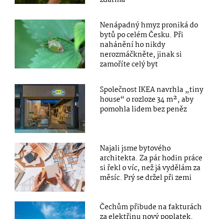
Nenápadný hmyz proniká do
bytů po celém Česku. Při
nahánění ho nikdy
nerozmáčkněte, jinak si
zamoříte celý byt
Společnost IKEA navrhla „tiny
house“ o rozloze 34 m², aby
pomohla lidem bez peněz
Najali jsme bytového
architekta. Za pár hodin práce
si řekl o víc, než já vydělám za
měsíc. Prý se držel při zemi
Čechům přibude na fakturách
za elektřinu nový poplatek.