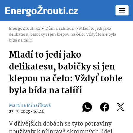
Toggl
navig
EnergoZrouti.cz
»
Dům a zahrada
»
Mladí to jedí jako
delikatesu, babičky si jen klepou na čelo: Vždyť tohle byla
bída na talíři
Mladí to jedí jako
delikatesu, babičky si jen
klepou na čelo: Vždyť tohle
byla bída na talíři
Martina Minaříková
23. 7. 2025 ▪ 16:46
V dřívějších dobách se tyto potraviny
používaly k přípravě skromných jídel,