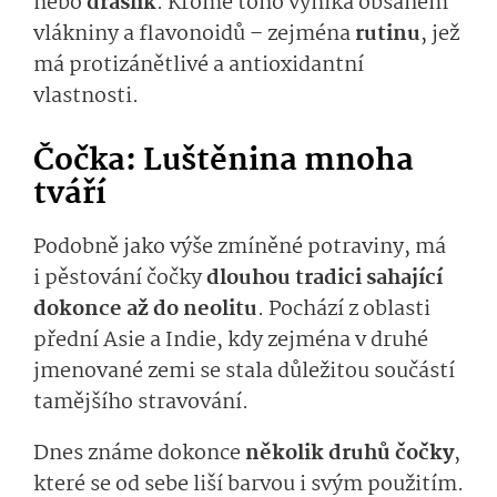
nebo
draslík
. Kromě toho vyniká obsahem
vlákniny a flavonoidů – zejména
rutinu
, jež
má protizánětlivé a antioxidantní
vlastnosti.
Čočka: Luštěnina mnoha
tváří
Podobně jako výše zmíněné potraviny, má
i pěstování čočky
dlouhou tradici sahající
dokonce až do neolitu
. Pochází z oblasti
přední Asie a Indie, kdy zejména v druhé
jmenované zemi se stala důležitou součástí
tamějšího stravování.
Dnes známe dokonce
několik druhů čočky
,
které se od sebe liší barvou i svým použitím.