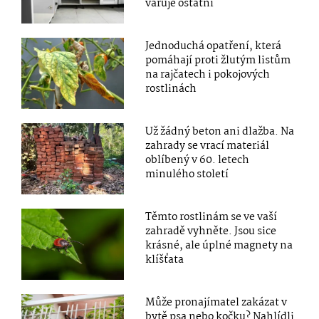
varuje ostatní
Jednoduchá opatření, která
pomáhají proti žlutým listům
na rajčatech i pokojových
rostlinách
Už žádný beton ani dlažba. Na
zahrady se vrací materiál
oblíbený v 60. letech
minulého století
Těmto rostlinám se ve vaší
zahradě vyhněte. Jsou sice
krásné, ale úplné magnety na
klíšťata
Může pronajímatel zakázat v
bytě psa nebo kočku? Nahlídli