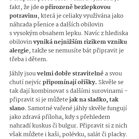
fakt, že jde
o přirozeně bezlepkovou
potravinu
, která je celiaky využívána jako
náhrada pšenice a dalších obilovin
s vysokým obsahem lepku. Navíc z hlediska
obilovin
vyniká nejnižším rizikem vzniku
alergie
, takže se nemusíte bát připravit je
třeba i dětem.
Jáhly jsou
velmi dobře stravitelné
a svou
chutí nejvíc
připomínají oříšky.
Skvěle se
tak dají kombinovat s dalšími surovinami –
připravit si je můžete
jak na sladko, tak
slano
. Samotné vařené jáhly skvěle fungují
jako zdravá příloha, kdy s přehledem
nahradí kuskus či bulgur. Připravit si z nich
však můžete i kaši, polévku, salát či placky.