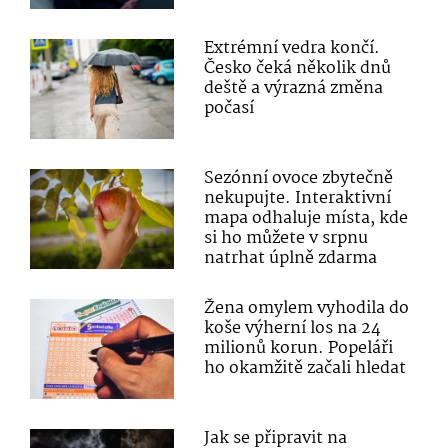
Extrémní vedra končí.
Česko čeká několik dnů
deště a výrazná změna
počasí
Sezónní ovoce zbytečně
nekupujte. Interaktivní
mapa odhaluje místa, kde
si ho můžete v srpnu
natrhat úplně zdarma
Žena omylem vyhodila do
koše výherní los na 24
milionů korun. Popeláři
ho okamžitě začali hledat
Jak se připravit na