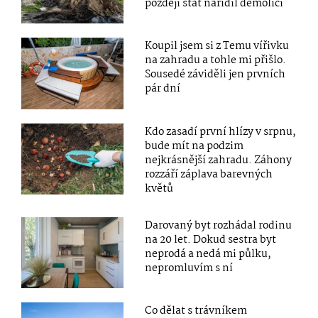
později stát nařídil demolici
Koupil jsem si z Temu vířivku
na zahradu a tohle mi přišlo.
Sousedé záviděli jen prvních
pár dní
Kdo zasadí první hlízy v srpnu,
bude mít na podzim
nejkrásnější zahradu. Záhony
rozzáří záplava barevných
květů
Darovaný byt rozhádal rodinu
na 20 let. Dokud sestra byt
neprodá a nedá mi půlku,
nepromluvím s ní
Co dělat s trávníkem