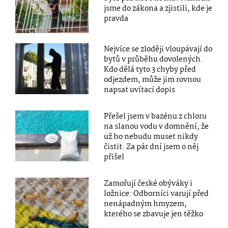
jsme do zákona a zjistili, kde je
pravda
Nejvíce se zloději vloupávají do
bytů v průběhu dovolených.
Kdo dělá tyto 3 chyby před
odjezdem, může jim rovnou
napsat uvítací dopis
Přešel jsem v bazénu z chloru
na slanou vodu v domnění, že
už ho nebudu muset nikdy
čistit. Za pár dní jsem o něj
přišel
Zamořují české obýváky i
ložnice: Odborníci varují před
nenápadným hmyzem,
kterého se zbavuje jen těžko