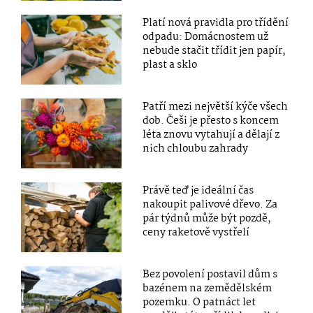
Platí nová pravidla pro třídění
odpadu: Domácnostem už
nebude stačit třídit jen papír,
plast a sklo
Patří mezi největší kýče všech
dob. Češi je přesto s koncem
léta znovu vytahují a dělají z
nich chloubu zahrady
Právě teď je ideální čas
nakoupit palivové dřevo. Za
pár týdnů může být pozdě,
ceny raketově vystřelí
Bez povolení postavil dům s
bazénem na zemědělském
pozemku. O patnáct let