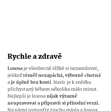
Rychle a zdravě
Lososa
je všeobecně těžké si nezamilovat,
jelikož
téměř nezapáchá, výborně chutná
a
je úplně bez kostí
. Navíc je k snědku
přichystaný během několika málo minut.
Nejlepší je lososa
nijak výrazně
neupravovat a připravit si přírodní verzi.
Na pánvi rozpusťte trochu másla a lososa