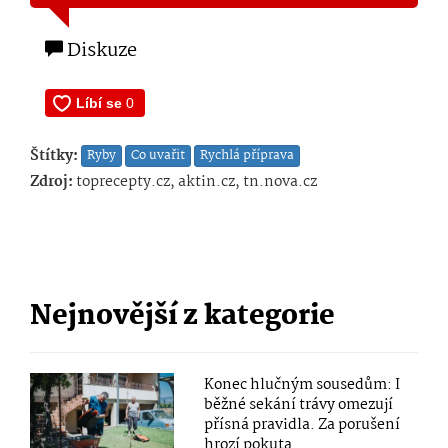
Diskuze
Štítky:
Ryby
Co uvařit
Rychlá příprava
Zdroj:
toprecepty.cz, aktin.cz, tn.nova.cz
Nejnovější z kategorie
Konec hlučným sousedům: I
běžné sekání trávy omezují
přísná pravidla. Za porušení
hrozí pokuta