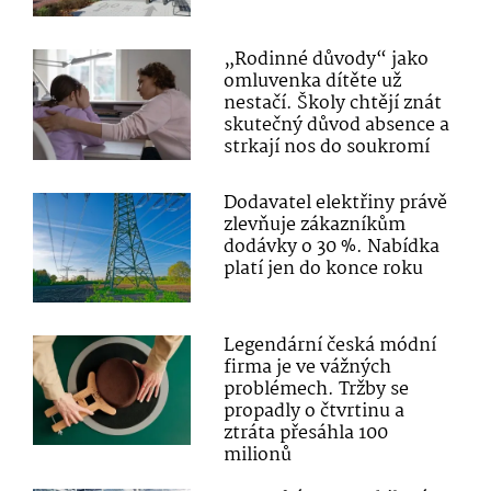
„Rodinné důvody“ jako
omluvenka dítěte už
nestačí. Školy chtějí znát
skutečný důvod absence a
strkají nos do soukromí
Dodavatel elektřiny právě
zlevňuje zákazníkům
dodávky o 30 %. Nabídka
platí jen do konce roku
Legendární česká módní
firma je ve vážných
problémech. Tržby se
propadly o čtvrtinu a
ztráta přesáhla 100
milionů