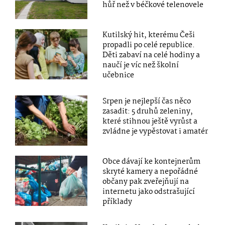
hůř než v béčkové telenovele
Kutilský hit, kterému Češi
propadli po celé republice.
Děti zabaví na celé hodiny a
naučí je víc než školní
učebnice
Srpen je nejlepší čas něco
zasadit: 5 druhů zeleniny,
které stihnou ještě vyrůst a
zvládne je vypěstovat i amatér
Obce dávají ke kontejnerům
skryté kamery a nepořádné
občany pak zveřejňují na
internetu jako odstrašující
příklady