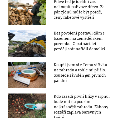
Právě teď je ideální čas
nakoupit palivové dřevo. Za
pár týdnů může být pozdě,
ceny raketově vystřelí
Bez povolení postavil dům s
bazénem na zemědělském
pozemku. O patnáct let
později stát nařídil demolici
Koupil jsem si z Temu vířivku
na zahradu a tohle mi přišlo.
Sousedé záviděli jen prvních
pár dní
Kdo zasadí první hlízy v srpnu,
bude mít na podzim
nejkrásnější zahradu. Záhony
rozzáří záplava barevných
květů