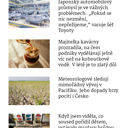
Japonský automobilový
průmysl je ve vážných
problémech. „Pokud se
nic nezmění,
nepřežijeme,“ varuje šéf
Toyoty
Majitelka kavárny
prozradila, na čem
podniky vydělávají ještě
víc než na kohoutkové
vodě. V létě je to zlatý důl
Meteorologové sledují
mimořádný vývoj v
Pacifiku. Jeho dopady brzy
pocítí i Česko
Když jsem viděla, co
soused pořídil dětem,
vstávaly mi vlasy hrůzou.