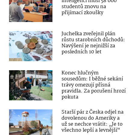
inteligencí musí 58 000
studentů znovu na
přijímací zkoušky
Juchelka zveřejnil plán
růstu starobních důchodů:
Navýšení je nejnižší za
posledních 10 let
Konec hlučným
sousedům: I běžné sekání
trávy omezují přísná
pravidla. Za porušení hrozí
pokuta
Starší pár z Česka odjel na
dovolenou do Ameriky a
už se nechce vrátit: „Je to
všechno lepší a levnější“