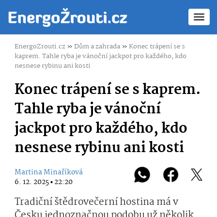
Toggl
navig
EnergoZrouti.cz
»
Dům a zahrada
»
Konec trápení se s
kaprem. Tahle ryba je vánoční jackpot pro každého, kdo
nesnese rybinu ani kosti
Konec trápení se s kaprem.
Tahle ryba je vánoční
jackpot pro každého, kdo
nesnese rybinu ani kosti
Martina Minaříková
6. 12. 2025 ▪ 22:20
Tradiční štědrovečerní hostina má v
Česku jednoznačnou podobu už několik