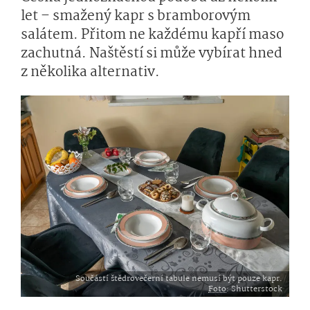
let – smažený kapr s bramborovým
salátem. Přitom ne každému kapří maso
zachutná. Naštěstí si může vybírat hned
z několika alternativ.
Součástí štědrovečerní tabule nemusí být pouze kapr.
Foto
: Shutterstock