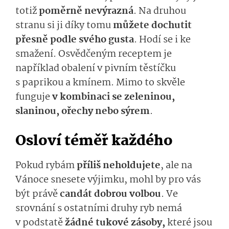
totiž
poměrně nevýrazná
. Na druhou
stranu si ji díky tomu
můžete dochutit
přesně podle svého gusta
. Hodí se i ke
smažení. Osvědčeným receptem je
například obalení v pivním těstíčku
s paprikou a kmínem. Mimo to skvěle
funguje
v kombinaci se zeleninou,
slaninou, ořechy nebo sýrem
.
Osloví téměř každého
Pokud rybám
příliš neholdujete
, ale na
Vánoce snesete výjimku, mohl by pro vás
být právě
candát dobrou volbou
. Ve
srovnání s ostatními druhy ryb nemá
v podstatě
žádné tukové zásoby,
které jsou