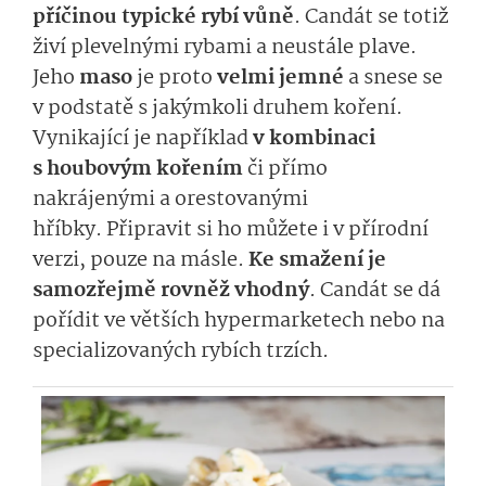
příčinou typické rybí vůně
. Candát se totiž
živí plevelnými rybami a neustále plave.
Jeho
maso
je proto
velmi jemné
a snese se
v podstatě s jakýmkoli druhem koření.
Vynikající je například
v kombinaci
s houbovým kořením
či přímo
nakrájenými a orestovanými
hříbky. Připravit si ho můžete i v přírodní
verzi, pouze na másle.
Ke smažení je
samozřejmě rovněž vhodný
. Candát se dá
pořídit ve větších hypermarketech nebo na
specializovaných rybích trzích.