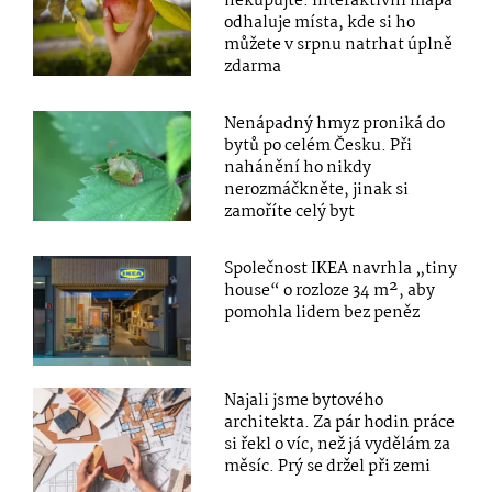
nekupujte. Interaktivní mapa
odhaluje místa, kde si ho
můžete v srpnu natrhat úplně
zdarma
Nenápadný hmyz proniká do
bytů po celém Česku. Při
nahánění ho nikdy
nerozmáčkněte, jinak si
zamoříte celý byt
Společnost IKEA navrhla „tiny
house“ o rozloze 34 m², aby
pomohla lidem bez peněz
Najali jsme bytového
architekta. Za pár hodin práce
si řekl o víc, než já vydělám za
měsíc. Prý se držel při zemi