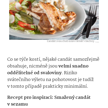
Candát svou chutí osloví téměř všechny. ,
...
Co se týče kostí, nějaké candát samozřejmě
obsahuje, nicméně jsou
velmi snadno
oddělitelné od svaloviny
. Riziko
svátečního výletu na pohotovost je tudíž
v tomto případě prakticky minimální.
Recept pro inspiraci: Smažený candát
v sezamu