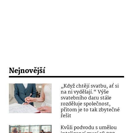
Nejnovější
„Když chtějí svatbu, ať si
na ni vydělají.“ Výše
svatebního daru stále
rozděluje společnost,
přitom je to tak zbytečné
řešit
Kvůli podvodu s umělou