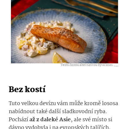
Velmi častou alternativou bývá losos. ,
...
Bez kostí
Tuto velkou devízu vám může kromě lososa
nabídnout také další sladkovodní ryba.
Pochází
až z daleké Asie
, ale své místo si
dávno vydobyla i na evropských talířích.