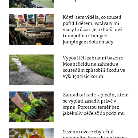
Když jsem viděla, co soused
pořídil dětem, vstávaly mi
vlasy hrůzou. Je to horší než
trampolína s bungee
jumpingem dohromady
Vypouštěli zahradní bazén z
Mountfieldu na zahradu a
sousedům způsobili škodu ve
výši 150 tisíc korun
Zahrádkář radí: 5 plodin, které
se vyplatí zasadit právě v
srpnu. Porostou téměř bez
jakékoliv péče až do podzimu
Sezónní ovoce zbytečně