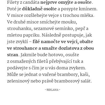
Filety z candáta
nejprve omyjte a osušte
.
Poté je
důkladně osolte
a posypte kmínem.
V misce rozšlehejte vejce s trochou mléka.
Ve druhé misce smíchejte mouku,
strouhanku, sezamové semínko, pepř a
mletou papriku. Následně postupuje, jak
jste zvyklí –
filé namočte ve vejci, obalte
ve strouhance a smažte dozlatova z obou
stran
. Jakmile bude hotovo, osušte
z osmažených filetů přebývající tuk a
podávejte s čím je u vás doma zvykem.
Může se jednat o vařené brambory, kaši,
zeleninový nebo právě bramborový salát.