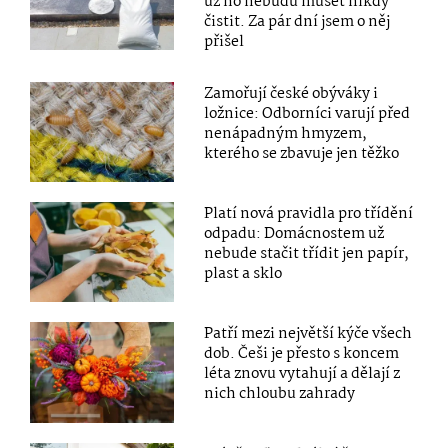
už ho nebudu muset nikdy
čistit. Za pár dní jsem o něj
přišel
Zamořují české obýváky i
ložnice: Odborníci varují před
nenápadným hmyzem,
kterého se zbavuje jen těžko
Platí nová pravidla pro třídění
odpadu: Domácnostem už
nebude stačit třídit jen papír,
plast a sklo
Patří mezi největší kýče všech
dob. Češi je přesto s koncem
léta znovu vytahují a dělají z
nich chloubu zahrady