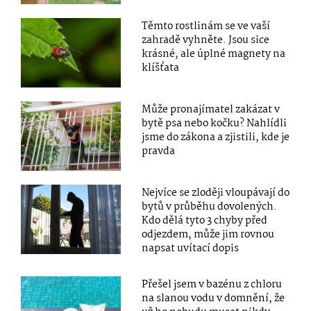
Těmto rostlinám se ve vaší
zahradě vyhněte. Jsou sice
krásné, ale úplné magnety na
klíšťata
Může pronajímatel zakázat v
bytě psa nebo kočku? Nahlídli
jsme do zákona a zjistili, kde je
pravda
Nejvíce se zloději vloupávají do
bytů v průběhu dovolených.
Kdo dělá tyto 3 chyby před
odjezdem, může jim rovnou
napsat uvítací dopis
Přešel jsem v bazénu z chloru
na slanou vodu v domnění, že