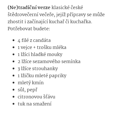
(Ne)tradiční verze
klasické české
štědrovečerní večeře, jejíž přípravy se může
zhostit i začínající kuchař či kuchařka.
Potřebovat budete:
4 filé z candáta
1 vejce + trošku mléka
1 lžíci hladké mouky
2 lžíce sezamového semínka
3 lžíce strouhanky
1 lžičku mleté papriky
mletý kmín
sůl, pepř
citronovou šťávu
tuk na smažení