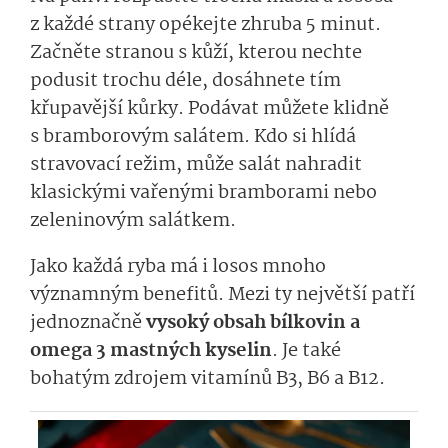
z každé strany opékejte zhruba 5 minut.
Začněte stranou s kůží, kterou nechte
podusit trochu déle, dosáhnete tím
křupavější kůrky. Podávat můžete klidně
s bramborovým salátem. Kdo si hlídá
stravovací režim, může salát nahradit
klasickými vařenými bramborami nebo
zeleninovým salátkem.
Jako každá ryba má i losos mnoho
významným benefitů. Mezi ty největší patří
jednoznačně
vysoký obsah bílkovin a
omega 3 mastných kyselin
. Je také
bohatým zdrojem vitamínů B3, B6 a B12.