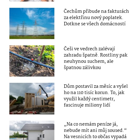
Čechům přibude na fakturách
za elektřinu nový poplatek.
Dotkne se všech domácností
Češi ve vedrech zalévají
zahradu špatně. Rostliny pak
neuhynou suchem, ale
špatnou zálivkou
Dům postavil za měsíc a vyšel
ho na 110 tisíc korun. To, jak
využil každý centimetr,
fascinuje miliony lidí
„Na co nemám peníze já,
nebude mít ani můj soused.“
Na vesnicích to občas vypadá