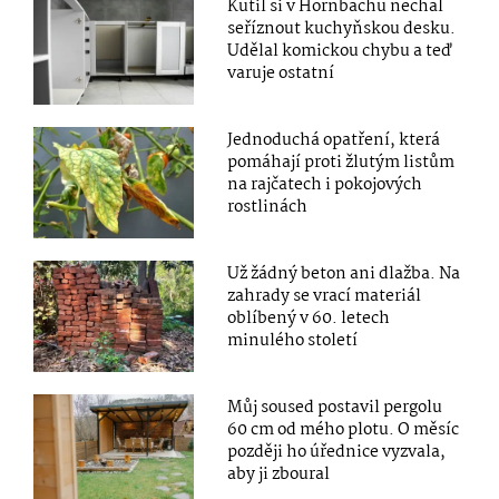
Kutil si v Hornbachu nechal
seříznout kuchyňskou desku.
Udělal komickou chybu a teď
varuje ostatní
Jednoduchá opatření, která
pomáhají proti žlutým listům
na rajčatech i pokojových
rostlinách
Už žádný beton ani dlažba. Na
zahrady se vrací materiál
oblíbený v 60. letech
minulého století
Můj soused postavil pergolu
60 cm od mého plotu. O měsíc
později ho úřednice vyzvala,
aby ji zboural