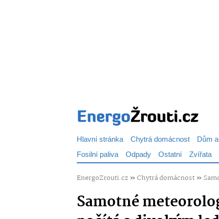
Hlavní stránka
Chytrá domácnost
Dům a
Fosilní paliva
Odpady
Ostatní
Zvířata
EnergoZrouti.cz
»
Chytrá domácnost
»
Samo
Samotné meteorolog