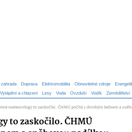
 zahrada
Doprava
Elektromobilita
Obnovitelné zdroje
Energeti
Vytápění a chlazení
Lesy
Voda
Ovzduší
Vodík
Zemědělství
tné meteorology to zaskočilo. ČHMÚ počítá s divokým lednem a sněh
y to zaskočilo. ČHMÚ