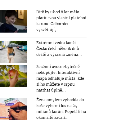
Dítě by už od 8 let mělo
platit svou vlastní platební
kartou. Odborníci
vysvětlují,...
Extrémní vedra končí.
Česko čeká několik dnů
deště a výrazná změna...
Sezónní ovoce zbytečně
nekupujte. Interaktivní
mapa odhaluje místa, kde
si ho můžete v srpnu
natrhat úplně...
Žena omylem vyhodila do
koše výherní los na 24
milionů korun. Popeláři ho
okamžitě začali...