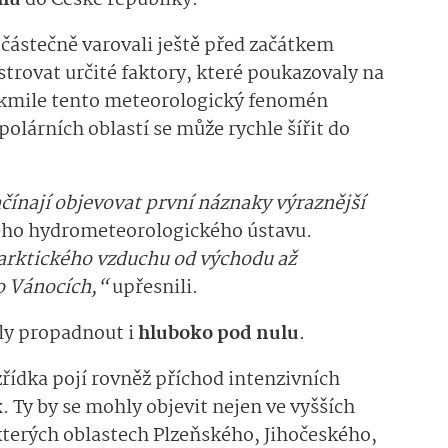
částečně varovali ještě před začátkem
istrovat určité faktory, které poukazovaly na
akmile tento meteorologický fenomén
olárních oblastí se může rychle šířit do
čínají objevovat první náznaky výraznější
kého hydrometeorolo­gického ústavu.
 arktického vzduchu od východu až
o Vánocích,“
upřesnili.
ly propadnout i
hluboko pod nulu
.
řídka pojí rovněž příchod intenzivních
k
. Ty by se mohly objevit nejen ve vyšších
kterých oblastech Plzeňského, Jihočeského,