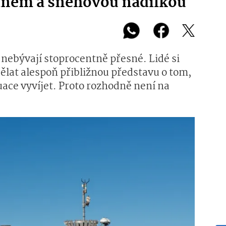
ednem a sněhovou nadílkou
nebývají stoprocentně přesné. Lidé si
ělat alespoň přibližnou představu o tom,
uace vyvíjet. Proto rozhodně není na