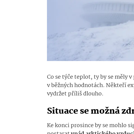
Co se týče teplot, ty by se měly
v běžných hodnotách. Někteří exp
vydržet příliš dlouho.
Situace se možná zd
Ke konci prosince by se mohlo sig
postarat
vpád arktického vzdu