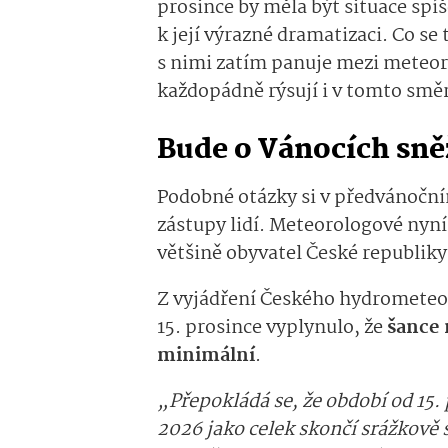
prosince by měla být situace spí
k její výrazné dramatizaci. Co se
s nimi zatím panuje mezi meteoro
každopádně rýsují i v tomto smě
Bude o Vánocích sněž
Podobné otázky si v předvánočn
zástupy lidí. Meteorologové nyní 
většině obyvatel České republiky 
Z vyjádření Českého hydrometeo
15. prosince vyplynulo, že
šance 
minimální
.
„Přepokládá se, že období od 15.
2026 jako celek skončí srážkově