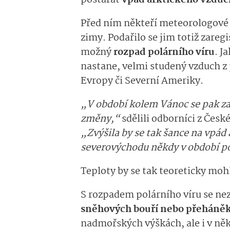
Před ním někteří meteorologové 
zimy. Podařilo se jim totiž zareg
možný
rozpad polárního víru
. J
nastane, velmi studený vzduch z p
Evropy či Severní Ameriky.
„V období kolem Vánoc se pak za
změny,“
sdělili odborníci z Čes
„Zvýšila by se tak šance na vpád
severovýchodu někdy v období p
Teploty by se tak teoreticky moh
S rozpadem polárního víru se nez
sněhových bouří nebo přeháně
nadmořských výškách, ale i v ně