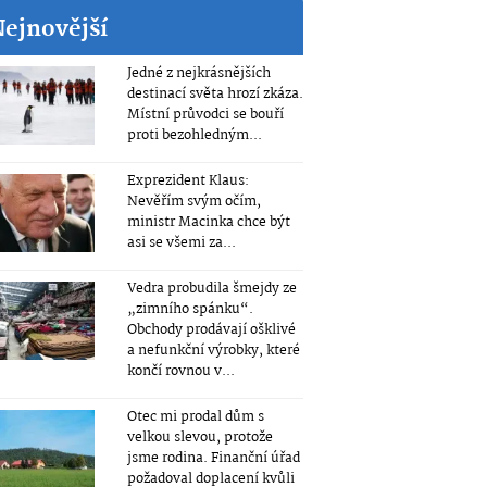
Nejnovější
Jedné z nejkrásnějších
destinací světa hrozí zkáza.
Místní průvodci se bouří
proti bezohledným...
Exprezident Klaus:
Nevěřím svým očím,
ministr Macinka chce být
asi se všemi za...
Vedra probudila šmejdy ze
„zimního spánku“.
Obchody prodávají ošklivé
a nefunkční výrobky, které
končí rovnou v...
Otec mi prodal dům s
velkou slevou, protože
jsme rodina. Finanční úřad
požadoval doplacení kvůli