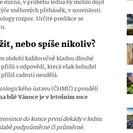
še mírná, v průběhu ledna by mohlo dojít
 týče sněhových přeháněk, v souvislosti
logy rozpor. Určité predikce se
ru.
it, nebo spíše nikoliv?
ím období každoročně kladou dlouhé
přišli s odpovědí, která však bohužel
příliš radosti neudělá.
rolo­gického ústavu (ČHMÚ) z pondělí
na bílé Vánoce je v letošním roce
 prosince do konce první dekády v lednu
 slabě podprůměrné či průměrné.