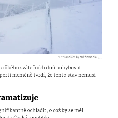
V Krkonoších by sněžit mohlo. ,
...
 v průběhu svátečních dnů pohybovat
erti nicméně tvrdí, že tento stav nemusí
ramatizuje
nifikantně ochladit, o což by se měl
chu
do České republiky.