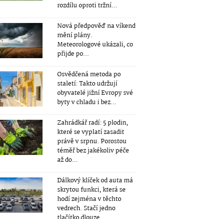
rozdílu oproti tržní...
Nová předpověď na víkend
mění plány.
Meteorologové ukázali, co
přijde po...
Osvědčená metoda po
staletí: Takto udržují
obyvatelé jižní Evropy své
byty v chladu i bez...
Zahrádkář radí: 5 plodin,
které se vyplatí zasadit
právě v srpnu. Porostou
téměř bez jakékoliv péče
až do...
Dálkový klíček od auta má
skrytou funkci, která se
hodí zejména v těchto
vedrech. Stačí jedno
tlačítko dlouze...