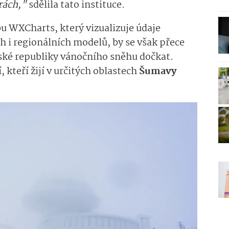
rách,"
sdělila tato instituce.
bu WXCharts, který vizualizuje údaje
 i regionálních modelů, by se však přece
ské republiky vánočního sněhu dočkat.
, kteří žijí v určitých oblastech
Šumavy