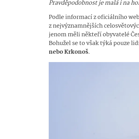
Pravděpodobnost je malá i na ho
Podle informací z oficiálního we
z nejvýznamnějších celosvětových
jenom měli někteří obyvatelé Če
Bohužel se to však týká pouze lidí
nebo Krkonoš
.