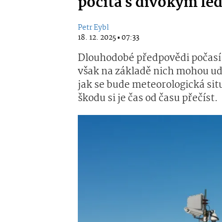
počítá s divokým l
Petr Eybl
18. 12. 2025 ▪ 07:33
Dlouhodobé předpovědi počasí 
však na základě nich mohou ud
jak se bude meteorologická sit
škodu si je čas od času přečíst.