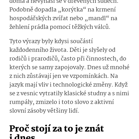
doma a nevynáší se v dřevěných sudech.
Podobně dopadla „korýtka“ na krmení
hospodářských zvířat nebo „mandl“ na
žehlení prádla pomocí těžkých válců.
Tyto výrazy byly kdysi součástí
každodenního života. Děti je slyšely od
rodičů i prarodičů, často při činnostech, do
kterých se samy zapojovaly. Dnes už mnohé
z nich zůstávají jen ve vzpomínkách. Na
jazyk mají vliv i technologické změny. Když
se z vesnic vytratily klasické studny a s nimi
rumpály, zmizelo i toto slovo z aktivní
slovní zásoby většiny lidí.
Proč stojí za to je znát
i dnes