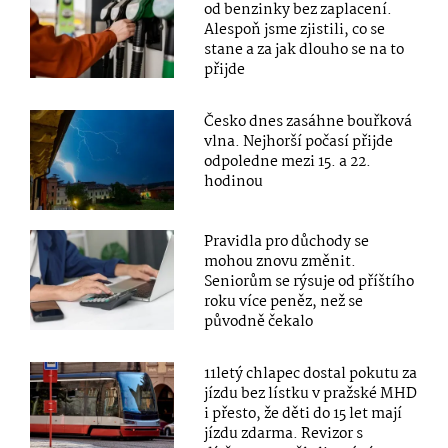
od benzinky bez zaplacení.
Alespoň jsme zjistili, co se
stane a za jak dlouho se na to
přijde
Česko dnes zasáhne bouřková
vlna. Nejhorší počasí přijde
odpoledne mezi 15. a 22.
hodinou
Pravidla pro důchody se
mohou znovu změnit.
Seniorům se rýsuje od příštího
roku více peněz, než se
původně čekalo
11letý chlapec dostal pokutu za
jízdu bez lístku v pražské MHD
i přesto, že děti do 15 let mají
jízdu zdarma. Revizor s