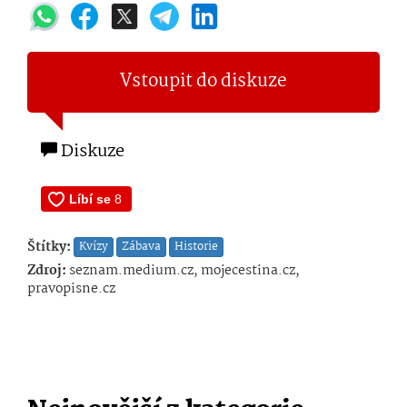
Vstoupit do diskuze
Diskuze
Štítky:
Kvízy
Zábava
Historie
Zdroj:
seznam.medium.cz, mojecestina.cz,
pravopisne.cz