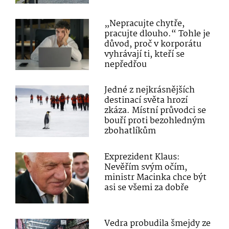
„Nepracujte chytře,
pracujte dlouho.“ Tohle je
důvod, proč v korporátu
vyhrávají ti, kteří se
nepředřou
Jedné z nejkrásnějších
destinací světa hrozí
zkáza. Místní průvodci se
bouří proti bezohledným
zbohatlíkům
Exprezident Klaus:
Nevěřím svým očím,
ministr Macinka chce být
asi se všemi za dobře
Vedra probudila šmejdy ze