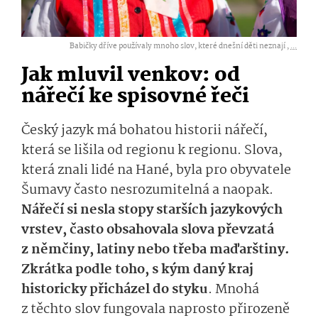
Babičky dříve používaly mnoho slov, které dnešní děti neznají ,
...
Jak mluvil venkov: od
nářečí ke spisovné řeči
Český jazyk má bohatou historii nářečí,
která se lišila od regionu k regionu. Slova,
která znali lidé na Hané, byla pro obyvatele
Šumavy často nesrozumitelná a naopak.
Nářečí si nesla stopy starších jazykových
vrstev, často obsahovala slova převzatá
z němčiny, latiny nebo třeba maďarštiny.
Zkrátka podle toho, s kým daný kraj
historicky přicházel do styku
. Mnohá
z těchto slov fungovala naprosto přirozeně