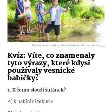
Léto na vesnici dětem přineslo také mnoho nových slov ,
...
Kvíz: Víte, co znamenaly
tyto výrazy, které kdysi
používaly vesnické
babičky?
1. K čemu slouží šufánek?
A) k nabírání tekutin