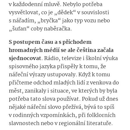
v každodenní mluvě. Nebylo potřeba
vysvětlovat, co je „dědek“ v souvislosti
s nářadím, „bryčka“ jako typ vozu nebo
„šufan“ coby naběračka.
S postupem času a s příchodem
hromadných médií se ale čeština začala
sjednocovat
. Rádio, televize i školní výuka
spisovného jazyka přispěly k tomu, že
nářeční výrazy ustupovaly. Když k tomu
přičteme odchod mladých lidí z venkova do
měst, zanikaly i situace, ve kterých by byla
potřeba tato slova používat. Pokud už dnes
nějaké nářeční slovo přežívá, bývá to spíš
v rodinných vzpomínkách, při folklorních
slavnostech nebo v regionální literatuře.