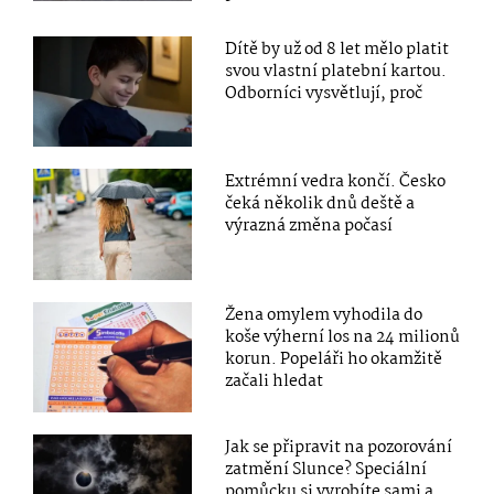
Dítě by už od 8 let mělo platit
svou vlastní platební kartou.
Odborníci vysvětlují, proč
Extrémní vedra končí. Česko
čeká několik dnů deště a
výrazná změna počasí
Žena omylem vyhodila do
koše výherní los na 24 milionů
korun. Popeláři ho okamžitě
začali hledat
Jak se připravit na pozorování
zatmění Slunce? Speciální
pomůcku si vyrobíte sami a