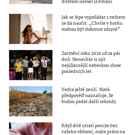
dítětem neměl slitování
Jak se lépe vypořádat s vedrem
se dá naučit: „Chvíle v horku
mohou být dokonce zdravé"
Zatmění roku 2026 už za pár
dnů: Nenechte si ujít
nejúžasnější nebeskou show
posledních let
Vedra ještě zesílí. Nová
předpověď naznačuje, že
budou padat další rekordy
Když dítě utratí peníze bez
vašeho vědomí, máte právo na