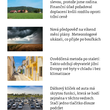
slevou, protože jsme rodina.
Finanční úřad požadoval
doplacení kvůli rozdílu oproti
tržní ceně
Nová předpověď na víkend
mění plány. Meteorologové
ukázali, co přijde po bouřkách
Osvědčená metoda po staletí:
Takto udržují obyvatelé jižní
Evropy své byty v chladu i bez
klimatizace
Dálkový klíček od auta má
skrytou funkci, která se hodí
zejména v těchto vedrech.
Stačí jedno tlačítko dlouze
podržet