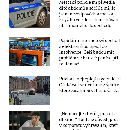
Městská policie mi přivedla
dítě až domů a sdělila mi, že
jsem nezodpovědná matka,
když ho ve 4 letech nechávám
jít samotného do obchodu
Populární internetový obchod
s elektronikou upadl do
insolvence. Češi budou mít
problém získat své peníze při
reklamaci
Přichází nejteplejší týden léta:
Očekávají se dvě horké špičky,
které zasáhnou většinu Česka
„Nepracujte chytře, pracujte
dlouho.“ Tohle je důvod, proč
v korporátu vyhrávají ti, kteří