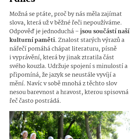
Možná se ptáte, proč by nás měla zajímat
slova, která už v běžné řeči nepoužíváme.
Odpověď je jednoduchá –
jsou součástí naší
kulturní paměti
. Znalost starých výrazů a
nářečí pomáhá chápat literaturu, písně
i vyprávění, která by jinak ztratila část
svého kouzla. Udržuje spojení s minulostí a
připomíná, že jazyk se neustále vyvíjí a
mění. Navíc v sobě mnohá z těchto slov
nesou barevnost a hravost, kterou spisovná
řeč často postrádá.