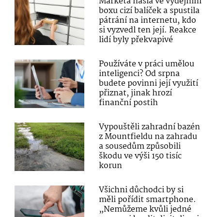
Markéta našla ve výdejním
boxu cizí balíček a spustila
pátrání na internetu, kdo
si vyzvedl ten její. Reakce
lidí byly překvapivé
Používáte v práci umělou
inteligenci? Od srpna
budete povinni její využití
přiznat, jinak hrozí
finanční postih
Vypouštěli zahradní bazén
z Mountfieldu na zahradu
a sousedům způsobili
škodu ve výši 150 tisíc
korun
Všichni důchodci by si
měli pořídit smartphone.
„Nemůžeme kvůli jedné