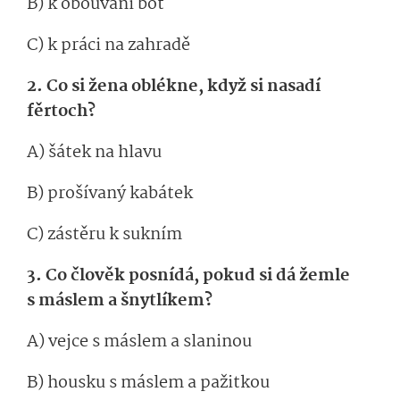
B) k obouvání bot
C) k práci na zahradě
2. Co si žena oblékne, když si nasadí
fěrtoch?
A) šátek na hlavu
B) prošívaný kabátek
C) zástěru k sukním
3. Co člověk posnídá, pokud si dá žemle
s máslem a šnytlíkem?
A) vejce s máslem a slaninou
B) housku s máslem a pažitkou