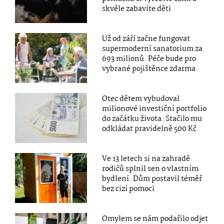
skvěle zabavíte děti
Už od září začne fungovat
supermoderní sanatorium za
693 milionů. Péče bude pro
vybrané pojištěnce zdarma
Otec dětem vybudoval
milionové investiční portfolio
do začátku života. Stačilo mu
odkládat pravidelně 500 Kč
Ve 13 letech si na zahradě
rodičů splnil sen o vlastním
bydlení. Dům postavil téměř
bez cizí pomoci
Omylem se nám podařilo odjet