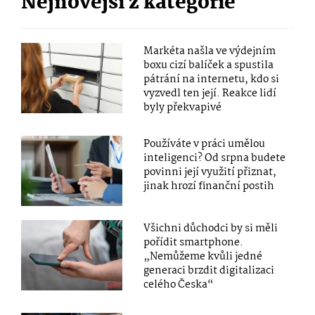
Nejnovější z kategorie
Markéta našla ve výdejním
boxu cizí balíček a spustila
pátrání na internetu, kdo si
vyzvedl ten její. Reakce lidí
byly překvapivé
Používáte v práci umělou
inteligenci? Od srpna budete
povinni její využití přiznat,
jinak hrozí finanční postih
Všichni důchodci by si měli
pořídit smartphone.
„Nemůžeme kvůli jedné
generaci brzdit digitalizaci
celého Česka“