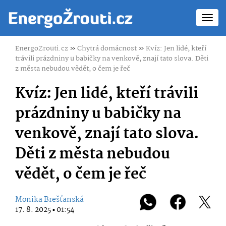
Toggl
navig
EnergoZrouti.cz
»
Chytrá domácnost
»
Kvíz: Jen lidé, kteří
trávili prázdniny u babičky na venkově, znají tato slova. Děti
z města nebudou vědět, o čem je řeč
Kvíz: Jen lidé, kteří trávili
prázdniny u babičky na
venkově, znají tato slova.
Děti z města nebudou
vědět, o čem je řeč
Monika Brešťanská
17. 8. 2025 ▪ 01:54