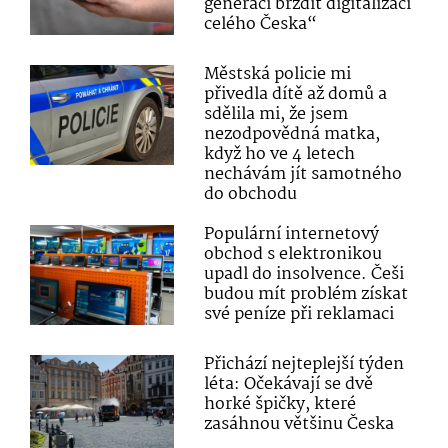
generaci brzdit digitalizaci
celého Česka“
Městská policie mi
přivedla dítě až domů a
sdělila mi, že jsem
nezodpovědná matka,
když ho ve 4 letech
nechávám jít samotného
do obchodu
Populární internetový
obchod s elektronikou
upadl do insolvence. Češi
budou mít problém získat
své peníze při reklamaci
Přichází nejteplejší týden
léta: Očekávají se dvě
horké špičky, které
zasáhnou většinu Česka