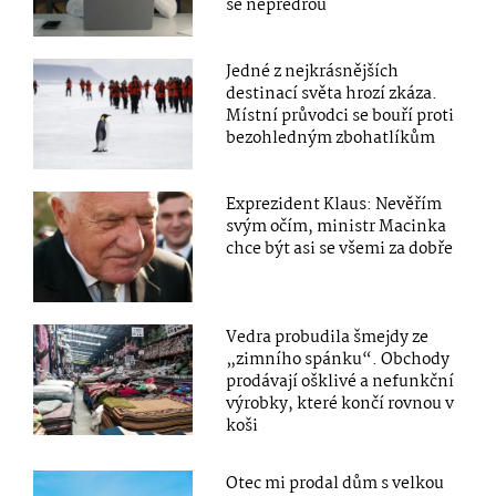
se nepředřou
Jedné z nejkrásnějších
destinací světa hrozí zkáza.
Místní průvodci se bouří proti
bezohledným zbohatlíkům
Exprezident Klaus: Nevěřím
svým očím, ministr Macinka
chce být asi se všemi za dobře
Vedra probudila šmejdy ze
„zimního spánku“. Obchody
prodávají ošklivé a nefunkční
výrobky, které končí rovnou v
koši
Otec mi prodal dům s velkou