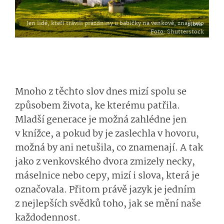
Jen lidé, kteří trávili prázdniny u babičky na venkově, znají tato slova.
Foto
: Shutterstock
Mnoho z těchto slov dnes mizí spolu se
způsobem života, ke kterému patřila.
Mladší generace je možná zahlédne jen
v knížce, a pokud by je zaslechla v hovoru,
možná by ani netušila, co znamenají. A tak
jako z venkovského dvora zmizely necky,
máselnice nebo cepy, mizí i slova, která je
označovala. Přitom právě jazyk je jedním
z nejlepších svědků toho, jak se mění naše
každodennost.