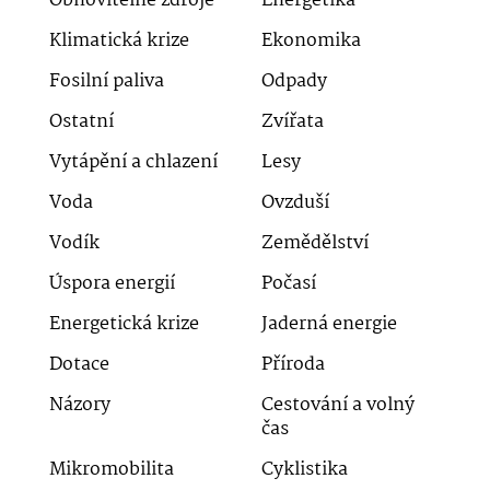
Obnovitelné zdroje
Energetika
Klimatická krize
Ekonomika
Fosilní paliva
Odpady
Ostatní
Zvířata
Vytápění a chlazení
Lesy
Voda
Ovzduší
Vodík
Zemědělství
Úspora energií
Počasí
Energetická krize
Jaderná energie
Dotace
Příroda
Názory
Cestování a volný
čas
Mikromobilita
Cyklistika