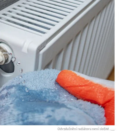
Odvzdušnění radiátoru není složité. ,
...