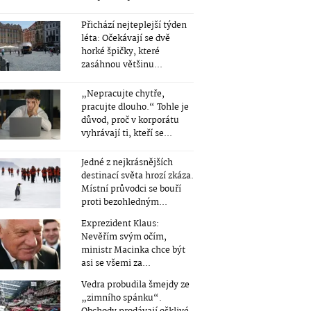
Přichází nejteplejší týden
léta: Očekávají se dvě
horké špičky, které
zasáhnou většinu...
„Nepracujte chytře,
pracujte dlouho.“ Tohle je
důvod, proč v korporátu
vyhrávají ti, kteří se...
Jedné z nejkrásnějších
destinací světa hrozí zkáza.
Místní průvodci se bouří
proti bezohledným...
Exprezident Klaus:
Nevěřím svým očím,
ministr Macinka chce být
asi se všemi za...
Vedra probudila šmejdy ze
„zimního spánku“.