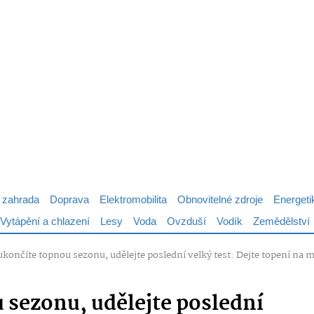
 zahrada
Doprava
Elektromobilita
Obnovitelné zdroje
Energeti
Vytápění a chlazení
Lesy
Voda
Ovzduší
Vodík
Zemědělství
končíte topnou sezonu, udělejte poslední velký test: Dejte topení na m
 sezonu, udělejte poslední