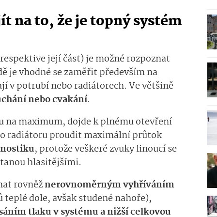
jít na to, že je topný systém
espektive její část) je možné rozpoznat
ě je vhodné se zaměřit především na
ají v potrubí nebo radiátorech. Ve většině
uchání nebo cvakání
.
ru na maximum, dojde k plnému otevření
do radiátoru proudit maximální průtok
gnostiku
, protože veškeré zvuky linoucí se
tanou hlasitějšími.
nat rovněž
nerovnoměrným vyhříváním
ů teplé dole, avšak studené nahoře),
áním tlaku v systému a nižší celkovou