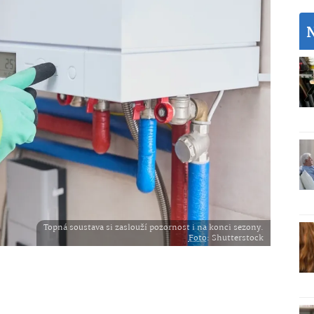
Topná soustava si zaslouží pozornost i na konci sezony.
Foto
: Shutterstock