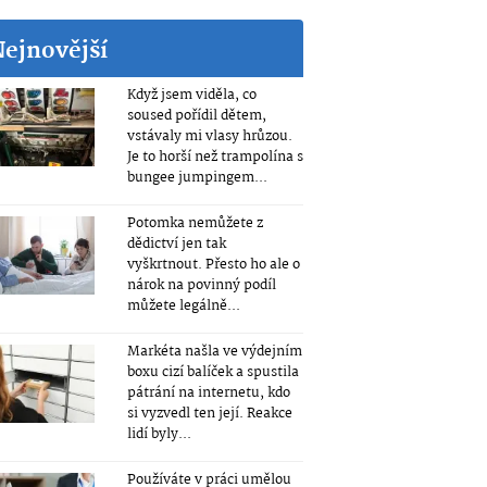
Nejnovější
Když jsem viděla, co
soused pořídil dětem,
vstávaly mi vlasy hrůzou.
Je to horší než trampolína s
bungee jumpingem...
Potomka nemůžete z
dědictví jen tak
vyškrtnout. Přesto ho ale o
nárok na povinný podíl
můžete legálně...
Markéta našla ve výdejním
boxu cizí balíček a spustila
pátrání na internetu, kdo
si vyzvedl ten její. Reakce
lidí byly...
Používáte v práci umělou