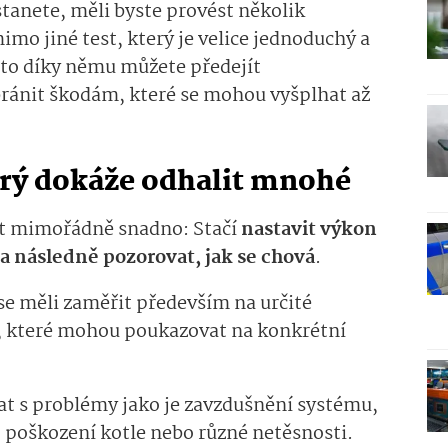
tanete, měli byste provést několik
imo jiné test, který je velice jednoduchý a
sto díky němu můžete předejít
ánit škodám, které se mohou vyšplhat až
erý dokáže odhalit mnohé
st mimořádně snadno: Stačí
nastavit výkon
následně pozorovat, jak se chová
.
e měli zaměřit především na určité
vy, které mohou poukazovat na konkrétní
kat s problémy jako je zavzdušnění systému,
, poškození kotle nebo různé netěsnosti.