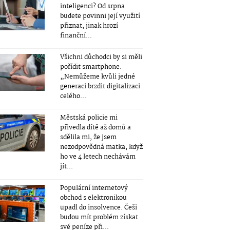
inteligenci? Od srpna
budete povinni její využití
přiznat, jinak hrozí
finanční...
Všichni důchodci by si měli
pořídit smartphone.
„Nemůžeme kvůli jedné
generaci brzdit digitalizaci
celého...
Městská policie mi
přivedla dítě až domů a
sdělila mi, že jsem
nezodpovědná matka, když
ho ve 4 letech nechávám
jít...
Populární internetový
obchod s elektronikou
upadl do insolvence. Češi
budou mít problém získat
své peníze při...