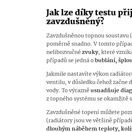
Jak lze díky testu při
zavzdušněný?
Zavzdušněnou topnou soustavu (r
poměrně snadno. V tomto případ
nelibozvučné
zvuky
, které vznik
případů se jedná o
bublání, šplo
Jakmile nastavíte výkon radiáto
ventilu, v důsledku čehož začne 
vody. To výrazně
usnadňuje dia
z topného systému se okamžitě s
Zavzdušněné topení můžete poz
(radiátory jsou ve většině případ
dlouhým náběhem teploty, kolís