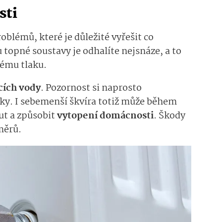
sti
oblémů, které je důležité vyřešit co
topné soustavy je odhalíte nejsnáze, a to
kému tlaku.
cích vody
. Pozornost si naprosto
iky. I sebemenší škvíra totiž může během
ut a způsobit
vytopení domácnosti
. Škody
měrů.