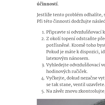
účinností
.
Jestliže tento problém odhalíte, 
Při této činnosti dodržujte násle
Připravte si odvzdušňovací k
Z okolí topení odstraňte př
potřísněné. Kromě toho byste
Pokud je máte k dispozici, i
latexovým nánosem.
Vyhledejte odvzdušňovací ve
hodinových ručiček.
Vyčkejte, dokud nezačne vyt
se tak stane, ventil uzavřete
Na závěr znovu zkontrolujte