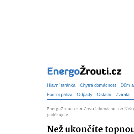
Hlavní stránka
Chytrá domácnost
Dům a
Fosilní paliva
Odpady
Ostatní
Zvířata
EnergoZrouti.cz
»
Chytrá domácnost
»
Než u
poděkujete
Než ukončíte topnou