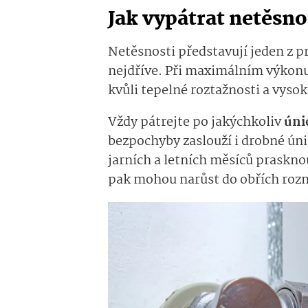
Jak vypátrat netěsno
Netěsnosti představují jeden z pr
nejdříve. Při maximálním výkonu 
kvůli tepelné roztažnosti a vyso
Vždy pátrejte po jakýchkoliv
úni
bezpochyby zaslouží i drobné ún
jarních a letních měsíců praskno
pak mohou narůst do obřích roz