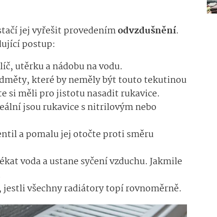
stačí jej vyřešit provedením
odvzdušnění
.
dující postup:
líč, utěrku a nádobu na vodu.
edměty, které by neměly být touto tekutinou
 si měli pro jistotu nasadit rukavice.
deální jsou rukavice s nitrilovým nebo
ntil a pomalu jej otočte proti směru
ékat voda a ustane syčení vzduchu. Jakmile
.
, jestli všechny radiátory topí rovnoměrně.