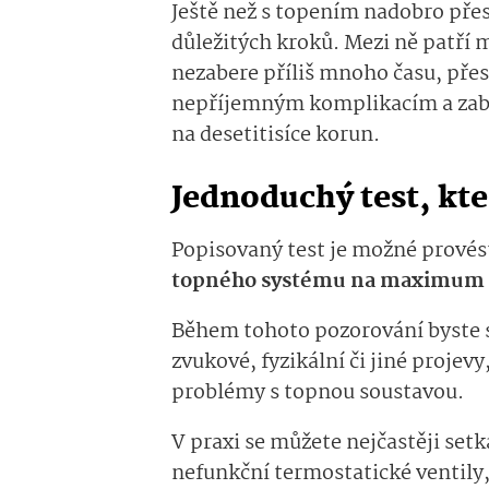
Ještě než s topením nadobro přes
důležitých kroků. Mezi ně patří m
nezabere příliš mnoho času, pře
nepříjemným komplikacím a zabr
na desetitisíce korun.
Jednoduchý test, kt
Popisovaný test je možné prové
topného systému na maximum a 
Během tohoto pozorování byste s
zvukové, fyzikální či jiné proje
problémy s topnou soustavou.
V praxi se můžete nejčastěji set
nefunkční termostatické ventily