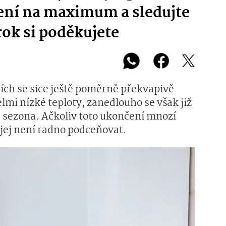
pení na maximum a sledujte
 rok si poděkujete
ch se sice ještě poměrně překvapivě
lmi nízké teploty, zanedlouho se však již
sezona. Ačkoliv toto ukončení mnozí
 jej není radno podceňovat.