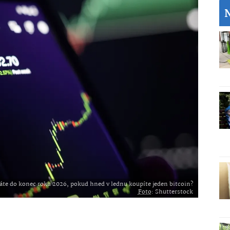
láte do konec roku 2026, pokud hned v lednu koupíte jeden bitcoin?
Foto
: Shutterstock