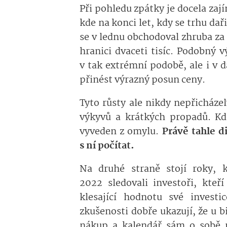
Při pohledu zpátky je docela zaj
kde na konci let, kdy se trhu dař
se v lednu obchodoval zhruba za t
hranici dvaceti tisíc. Podobný v
v tak extrémní podobě, ale i v d
přinést výrazný posun ceny.
Tyto růsty ale nikdy nepřicháze
výkyvů a krátkých propadů. Kdo
vyveden z omylu.
Právě tahle d
s ní počítat.
Na druhé straně stojí roky, 
2022 sledovali investoři, kteř
klesající hodnotu své investic
zkušenosti dobře ukazují, že u 
nákup a kalendář sám o sobě ni