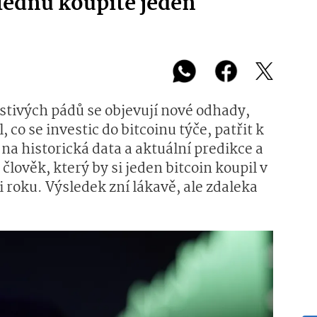
lednu koupíte jeden
estivých pádů se objevují nové odhady,
 co se investic do bitcoinu týče, patřit k
 na historická data a aktuální predikce a
 člověk, který by si jeden bitcoin koupil v
 roku. Výsledek zní lákavě, ale zdaleka