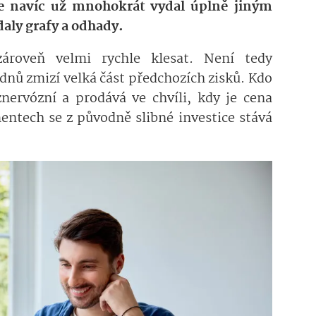
se navíc už mnohokrát vydal úplně jiným
aly grafy a odhady.
roveň velmi rychle klesat. Není tedy
dnů zmizí velká část předchozích zisků. Kdo
nervózní a prodává ve chvíli, kdy je cena
entech se z původně slibné investice stává