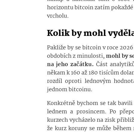
horizontu bitcoin zatím pokaždé
vrcholu.
Kolik by mohl vyděla
Pakliže by se bitcoin v roce 202
obdobích z minulosti,
mohl by s
na jeho začátku.
Část analytiků
někam k 160 až 180 tisícům dola
rozdíl oproti lednovým hodnotá
jednom bitcoinu.
Konkrétně bychom se tak bavili 
lednem a prosincem. Po přepo
kurzech vycházelo na zisk přibliž
že kurz koruny se může během r