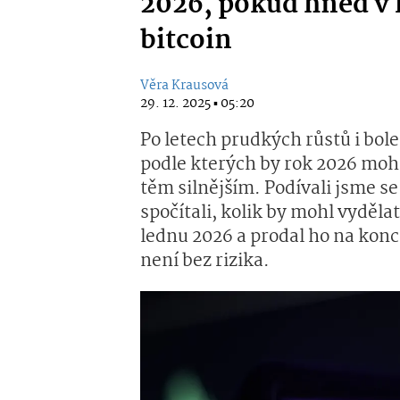
2026, pokud hned v 
bitcoin
Věra Krausová
29. 12. 2025 ▪ 05:20
Po letech prudkých růstů i bol
podle kterých by rok 2026 mohl,
těm silnějším. Podívali jsme se
spočítali, kolik by mohl vydělat
lednu 2026 a prodal ho na konci
není bez rizika.