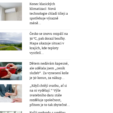
Konec klasických
klimatizací: Nová
technologie chladí tišeji a
spotřebuje výrazně
méně...
Česko se znovu rozpálí na
36 °C, pak dorazí bouřky.
Mapa ukazuje situaci v
krajích, kde teploty
vystřelí...
Dětem nedávám kapesné,
ale udělala jsem „ceník
služeb“. Za vynesení koše
je 30 korun, za nákup...
„Když chtějí svatbu, ať si
na ni vydělají.“ Výše
svatebního daru stále
rozděluje společnost,
přitom je to tak zbytečné...
Kvůli podvodu s umělou