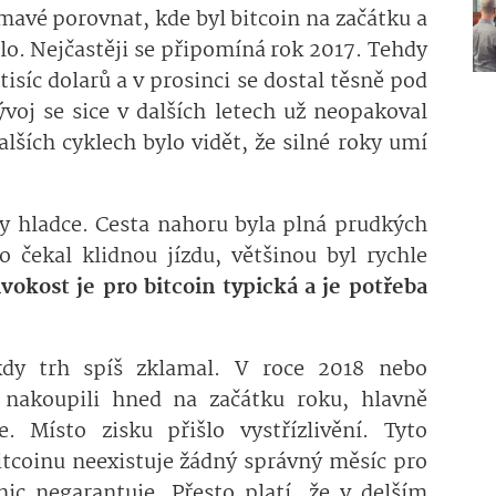
ímavé porovnat, kde byl bitcoin na začátku a
ilo. Nejčastěji se připomíná rok 2017. Tehdy
isíc dolarů a v prosinci se dostal těsně pod
ývoj se sice v dalších letech už neopakoval
alších cyklech bylo vidět, že silné roky umí
ly hladce. Cesta nahoru byla plná prudkých
 čekal klidnou jízdu, většinou byl rychle
ivokost je pro bitcoin typická a je potřeba
kdy trh spíš zklamal. V roce 2018 nebo
í nakoupili hned na začátku roku, hlavně
e. Místo zisku přišlo vystřízlivění. Tyto
bitcoinu neexistuje žádný správný měsíc pro
c negarantuje. Přesto platí, že v delším