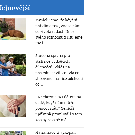
Nejnovější
Mysleli jsme, že když si
pořídíme psa, vnese nám
do života radost. Dnes
svého rozhodnutí litujeme
my i...
Studená sprcha pro
statisíce budoucích
důchodců. Vláda na
poslední chvíli couvla od
slibované hranice odchodu
do...
„Nechceme být dětem na
obtíž, když nám může
pomoct stát.“ Senioři
upřímně promluvili o tom,
kdo by se o ně měl...
Na zahradě si vykopali