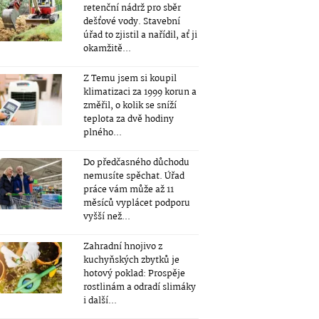
retenční nádrž pro sběr
dešťové vody. Stavební
úřad to zjistil a nařídil, ať ji
okamžitě...
Z Temu jsem si koupil
klimatizaci za 1999 korun a
změřil, o kolik se sníží
teplota za dvě hodiny
plného...
Do předčasného důchodu
nemusíte spěchat. Úřad
práce vám může až 11
měsíců vyplácet podporu
vyšší než...
Zahradní hnojivo z
kuchyňských zbytků je
hotový poklad: Prospěje
rostlinám a odradí slimáky
i další...