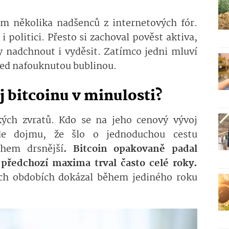
em několika nadšenců z internetových fór.
i politici. Přesto si zachoval pověst aktiva,
 nadchnout i vyděsit. Zatímco jedni mluví
před nafouknutou bublinou.
j bitcoinu v minulosti?
kých zvratů. Kdo se na jeho cenový vývoj
de dojmu, že šlo o jednoduchou cestu
ohem drsnější
. Bitcoin opakovaně padal
 předchozí maxima trval často celé roky.
ých obdobích dokázal během jediného roku