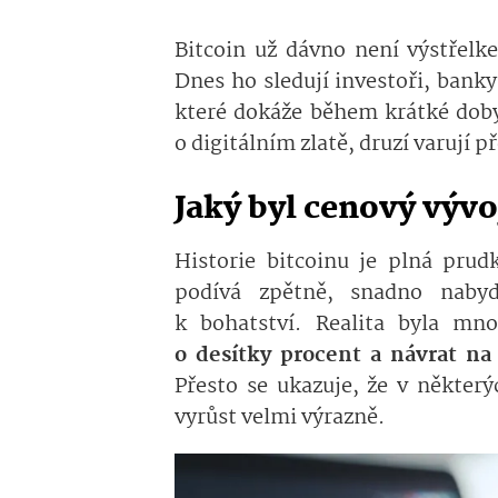
Bitcoin už dávno není výstřelk
Dnes ho sledují investoři, banky 
které dokáže během krátké doby
o digitálním zlatě, druzí varují 
Jaký byl cenový vývo
Historie bitcoinu je plná prud
podívá zpětně, snadno naby
k bohatství. Realita byla mn
o desítky procent a návrat na
Přesto se ukazuje, že v někter
vyrůst velmi výrazně.