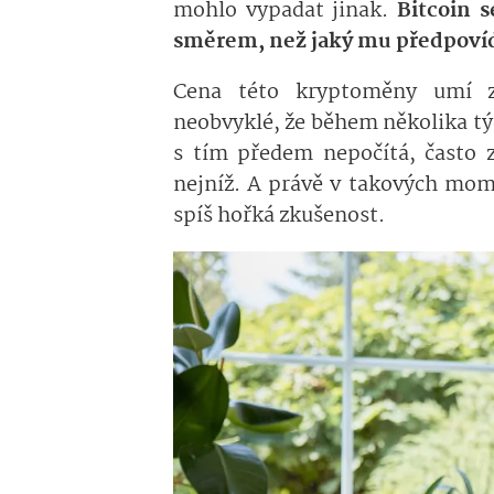
mohlo vypadat jinak.
Bitcoin 
směrem, než jaký mu předpovíd
Cena této kryptoměny umí zá
neobvyklé, že během několika tý
s tím předem nepočítá, často z
nejníž. A právě v takových mom
spíš hořká zkušenost.