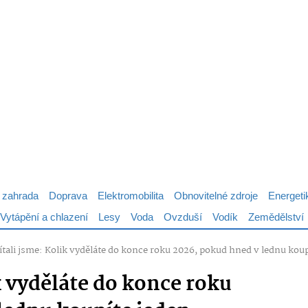
 zahrada
Doprava
Elektromobilita
Obnovitelné zdroje
Energeti
Vytápění a chlazení
Lesy
Voda
Ovzduší
Vodík
Zemědělství
ítali jsme: Kolik vyděláte do konce roku 2026, pokud hned v lednu koup
k vyděláte do konce roku