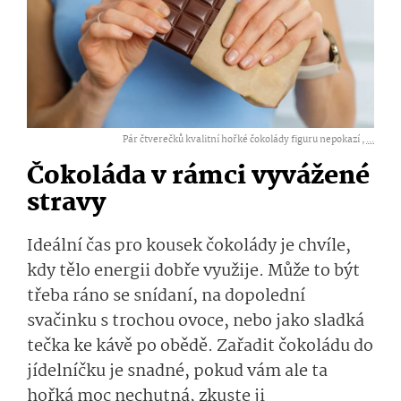
Pár čtverečků kvalitní hořké čokolády figuru nepokazí ,
...
Čokoláda v rámci vyvážené
stravy
Ideální čas pro kousek čokolády je chvíle,
kdy tělo energii dobře využije. Může to být
třeba ráno se snídaní, na dopolední
svačinku s trochou ovoce, nebo jako sladká
tečka ke kávě po obědě. Zařadit čokoládu do
jídelníčku je snadné, pokud vám ale ta
hořká moc nechutná, zkuste ji