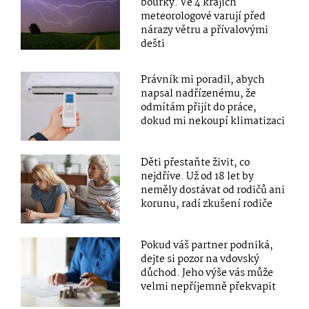
bouřky. Ve 4 krajích
meteorologové varují před
nárazy větru a přívalovými
dešti
Právník mi poradil, abych
napsal nadřízenému, že
odmítám přijít do práce,
dokud mi nekoupí klimatizaci
Děti přestaňte živit, co
nejdříve. Už od 18 let by
neměly dostávat od rodičů ani
korunu, radí zkušení rodiče
Pokud váš partner podniká,
dejte si pozor na vdovský
důchod. Jeho výše vás může
velmi nepříjemně překvapit