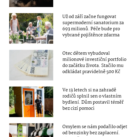
Už od září začne fungovat
supermoderní sanatorium za
693 milionů. Péče bude pro
vybrané pojištěnce zdarma
Otec dětem vybudoval
milionové investiční portfolio
do začátku života. Stačilo mu
odkládat pravidelně 500 Kč
Ve 13 letech si na zahradě
rodičů splnil sen o vlastním
bydlení. Dům postavil téměř
bez cizí pomoci
Omylem se nám podařilo odjet
od benzinky bez zaplacení.