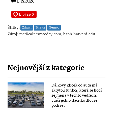
Diskuze
Štítky:
Zdraví
Strava
Nemoc
Zdroj:
medicalnewstoday.com, hsph.harvard.edu
Nejnovější z kategorie
Dálkový klíček od auta má
skrytou funkci, která se hodí
zejména v těchto vedrech.
Stačí jedno tlačítko dlouze
podržet