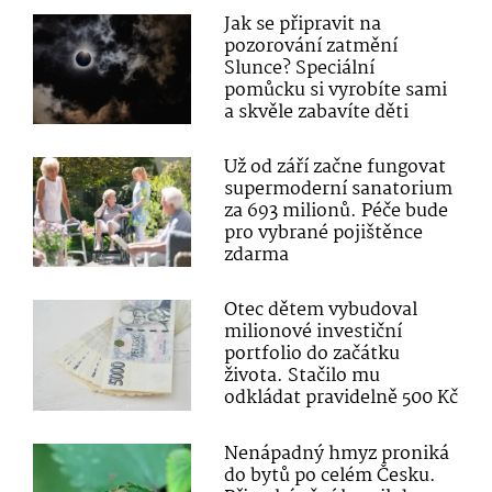
Jak se připravit na
pozorování zatmění
Slunce? Speciální
pomůcku si vyrobíte sami
a skvěle zabavíte děti
Už od září začne fungovat
supermoderní sanatorium
za 693 milionů. Péče bude
pro vybrané pojištěnce
zdarma
Otec dětem vybudoval
milionové investiční
portfolio do začátku
života. Stačilo mu
odkládat pravidelně 500 Kč
Nenápadný hmyz proniká
do bytů po celém Česku.