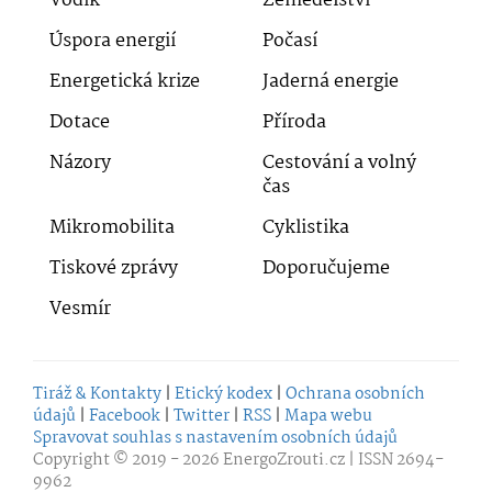
Vodík
Zemědělství
Úspora energií
Počasí
Energetická krize
Jaderná energie
Dotace
Příroda
Názory
Cestování a volný
čas
Mikromobilita
Cyklistika
Tiskové zprávy
Doporučujeme
Vesmír
Tiráž & Kontakty
|
Etický kodex
|
Ochrana osobních
údajů
|
Facebook
|
Twitter
|
RSS
|
Mapa webu
Spravovat souhlas s nastavením osobních údajů
Copyright © 2019 - 2026
EnergoZrouti.cz
| ISSN 2694-
9962