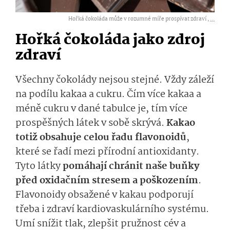
Hořká čokoláda může v rozumné míře prospívat zdraví ,
...
Hořká čokoláda jako zdroj
zdraví
Všechny čokolády nejsou stejné. Vždy záleží
na podílu kakaa a cukru. Čím více kakaa a
méně cukru v dané tabulce je, tím více
prospěšných látek v sobě skrývá.
Kakao
totiž obsahuje celou řadu flavonoidů
,
které se řadí mezi přírodní antioxidanty.
Tyto látky
pomáhají chránit naše buňky
před oxidačním stresem a poškozením
.
Flavonoidy obsažené v kakau podporují
třeba i zdraví kardiovaskulárního systému.
Umí snížit tlak, zlepšit pružnost cév a