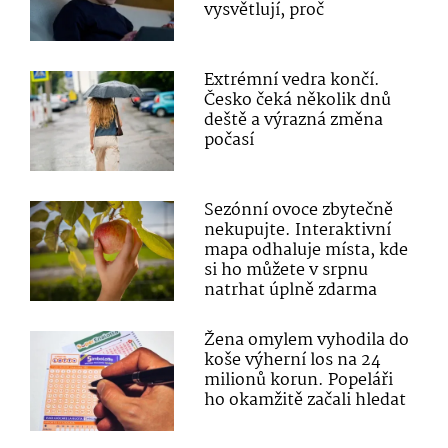
vysvětlují, proč
Extrémní vedra končí.
Česko čeká několik dnů
deště a výrazná změna
počasí
Sezónní ovoce zbytečně
nekupujte. Interaktivní
mapa odhaluje místa, kde
si ho můžete v srpnu
natrhat úplně zdarma
Žena omylem vyhodila do
koše výherní los na 24
milionů korun. Popeláři
ho okamžitě začali hledat