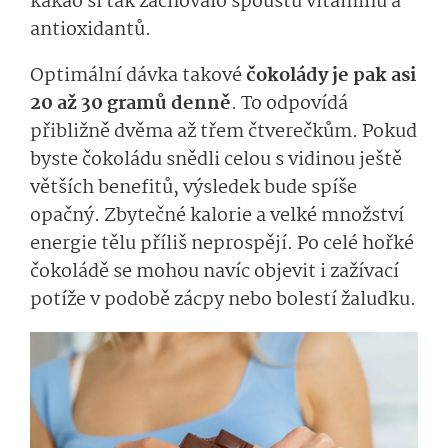
kakao si tak zachovalo spoustu vitamínů a
antioxidantů.
Optimální dávka takové
čokolády je pak asi
20 až 30 gramů denně
. To odpovídá
přibližně dvěma až třem čtverečkům. Pokud
byste čokoládu snědli celou s vidinou ještě
větších benefitů, výsledek bude spíše
opačný. Zbytečné kalorie a velké množství
energie tělu příliš neprospějí. Po celé hořké
čokoládě se mohou navíc objevit i zažívací
potíže v podobě zácpy nebo bolestí žaludku.