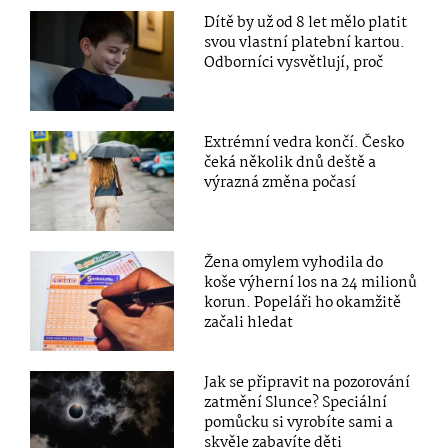
Dítě by už od 8 let mělo platit
svou vlastní platební kartou.
Odborníci vysvětlují, proč
Extrémní vedra končí. Česko
čeká několik dnů deště a
výrazná změna počasí
Žena omylem vyhodila do
koše výherní los na 24 milionů
korun. Popeláři ho okamžitě
začali hledat
Jak se připravit na pozorování
zatmění Slunce? Speciální
pomůcku si vyrobíte sami a
skvěle zabavíte děti