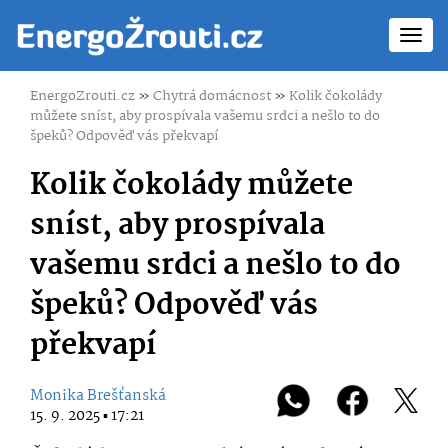
Toggl
navig
EnergoZrouti.cz
»
Chytrá domácnost
»
Kolik čokolády
můžete sníst, aby prospívala vašemu srdci a nešlo to do
špeků? Odpověď vás překvapí
Kolik čokolády můžete
sníst, aby prospívala
vašemu srdci a nešlo to do
špeků? Odpověď vás
překvapí
Monika Brešťanská
15. 9. 2025 ▪ 17:21