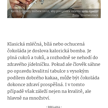
Kolik čokolády můžete sníst, aby prospívala vašemu srdci a nešlo to do špeků?
Foto
: Shutterstock
Klasická mléčná, bílá nebo ochucená
čokoláda je doslova kalorická bomba. Je
plná cukrů a tuků, a rozhodně se nehodí do
zdravého jídelníčku. Pokud ale člověk sáhne
po opravdu kvalitní tabulce s vysokým
podílem dobrého kakaa, může být čokoláda
dokonce zdraví prospěšná. I v tomto
případě však záleží nejen na kvalitě, ale
hlavně na množství.