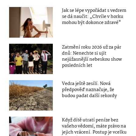
Jak se lépe vypořádat s vedrem
se dá naučit: „Chvíle v horku
mohou být dokonce zdravé"
Zatmění roku 2026 už za pár
dnů: Nenechte si ujít
nejúžasnější nebeskou show
posledních let
Vedra ještě zesílí. Nová
předpověď naznačuje, že
budou padat další rekordy
Když dítě utratí peníze bez
vašeho vědomí, máte právo na
jejich vrácení. Postup je vcelku