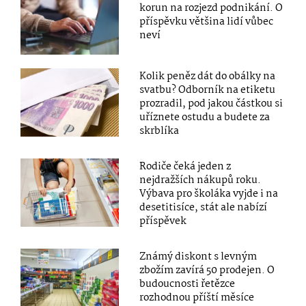
korun na rozjezd podnikání. O
příspěvku většina lidí vůbec
neví
Kolik peněz dát do obálky na
svatbu? Odborník na etiketu
prozradil, pod jakou částkou si
uříznete ostudu a budete za
skrblíka
Rodiče čeká jeden z
nejdražších nákupů roku.
Výbava pro školáka vyjde i na
desetitisíce, stát ale nabízí
příspěvek
Známý diskont s levným
zbožím zavírá 50 prodejen. O
budoucnosti řetězce
rozhodnou příští měsíce