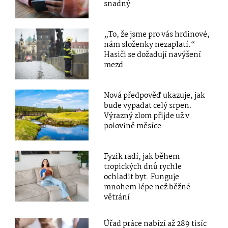
snadný
„To, že jsme pro vás hrdinové,
nám složenky nezaplatí.“
Hasiči se dožadují navýšení
mezd
Nová předpověď ukazuje, jak
bude vypadat celý srpen.
Výrazný zlom přijde už v
polovině měsíce
Fyzik radí, jak během
tropických dnů rychle
ochladit byt. Funguje
mnohem lépe než běžné
větrání
Úřad práce nabízí až 289 tisíc