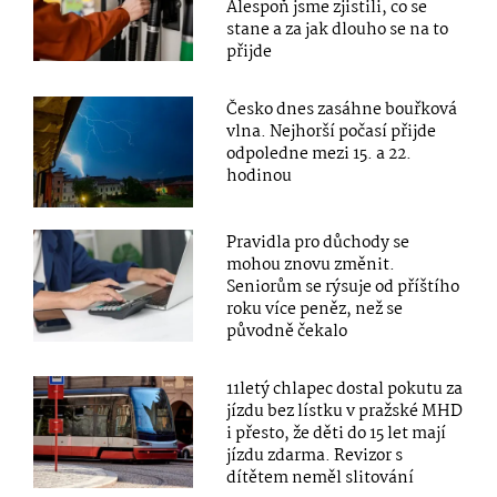
Alespoň jsme zjistili, co se
stane a za jak dlouho se na to
přijde
Česko dnes zasáhne bouřková
vlna. Nejhorší počasí přijde
odpoledne mezi 15. a 22.
hodinou
Pravidla pro důchody se
mohou znovu změnit.
Seniorům se rýsuje od příštího
roku více peněz, než se
původně čekalo
11letý chlapec dostal pokutu za
jízdu bez lístku v pražské MHD
i přesto, že děti do 15 let mají
jízdu zdarma. Revizor s
dítětem neměl slitování