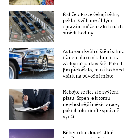
Řidiče v Praze čekají týdny
pekla. Kvůli rozsáhlým
opravám můžete v kolonách
strávit hodiny
Auto vám kvůli čištění silnic
už nemohou odtáhnout na
záchytné parkoviště. Pokud
jim překáželo, musí ho hned
vrátit na původní místo
Nebojte se říct si o zvýšení
platu. Srpen je k tomu
nejvhodnější měsíc v roce,
pokud toho umíte správně
využít
Během dne dorazí silné