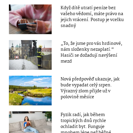
Když dítě utratí peníze bez
vašeho vědomí, máte právo na
jejich vrácení. Postup je vcelku
snadný
„To, že jsme pro vás hrdinové,
nám složenky nezaplatí.“
Hasiči se dožadují navýšení
mezd
Nová předpověď ukazuje, jak
bude vypadat celý srpen.
Výrazný zlom přijde už v
polovině měsíce
Fyzik radí, jak během
tropických dnů rychle
ochladit byt. Funguje
mnohem lépe než běžné