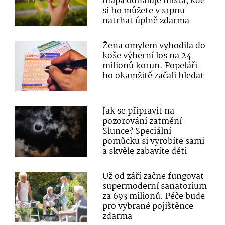
mapa odhaluje místa, kde
si ho můžete v srpnu
natrhat úplně zdarma
Žena omylem vyhodila do
koše výherní los na 24
milionů korun. Popeláři
ho okamžitě začali hledat
Jak se připravit na
pozorování zatmění
Slunce? Speciální
pomůcku si vyrobíte sami
a skvěle zabavíte děti
Už od září začne fungovat
supermoderní sanatorium
za 693 milionů. Péče bude
pro vybrané pojištěnce
zdarma