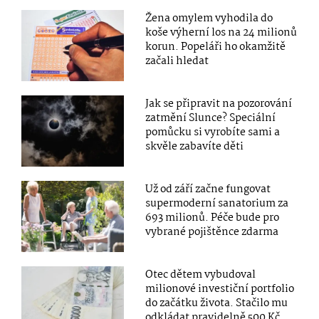
Žena omylem vyhodila do
koše výherní los na 24 milionů
korun. Popeláři ho okamžitě
začali hledat
Jak se připravit na pozorování
zatmění Slunce? Speciální
pomůcku si vyrobíte sami a
skvěle zabavíte děti
Už od září začne fungovat
supermoderní sanatorium za
693 milionů. Péče bude pro
vybrané pojištěnce zdarma
Otec dětem vybudoval
milionové investiční portfolio
do začátku života. Stačilo mu
odkládat pravidelně 500 Kč