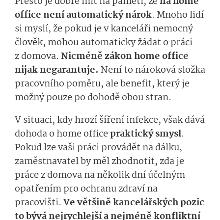
Přesto je dobré mít na paměti, že
na home
office
není automatický nárok
. Mnoho lidí
si myslí, že pokud je v kanceláři nemocný
člověk, mohou automaticky žádat o práci
z domova.
Nicméně zákon home office
nijak negarantuje.
Není to nároková složka
pracovního poměru, ale benefit, který je
možný pouze po dohodě obou stran.
V situaci, kdy hrozí šíření infekce, však dává
dohoda o home office
praktický smysl
.
Pokud lze vaši práci provádět na dálku,
zaměstnavatel by měl zhodnotit, zda je
práce z domova na několik dní účelným
opatřením pro ochranu zdraví na
pracovišti.
Ve většině kancelářských pozic
to bývá nejrychlejší a nejméně konfliktní