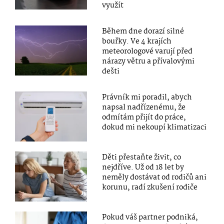
využít
Během dne dorazí silné
bouřky. Ve 4 krajích
meteorologové varují před
nárazy větru a přívalovými
dešti
Právník mi poradil, abych
napsal nadřízenému, že
odmítám přijít do práce,
dokud mi nekoupí klimatizaci
Děti přestaňte živit, co
nejdříve. Už od 18 let by
neměly dostávat od rodičů ani
korunu, radí zkušení rodiče
Pokud váš partner podniká,