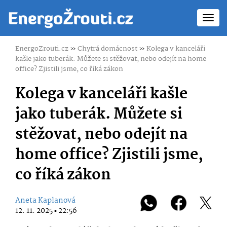
Toggl
navig
EnergoZrouti.cz
»
Chytrá domácnost
»
Kolega v kanceláři
kašle jako tuberák. Můžete si stěžovat, nebo odejít na home
office? Zjistili jsme, co říká zákon
Kolega v kanceláři kašle
jako tuberák. Můžete si
stěžovat, nebo odejít na
home office? Zjistili jsme,
co říká zákon
Aneta Kaplanová
12. 11. 2025 ▪ 22:56