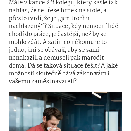
Máte v kanceláři kolegu, který kašle tak
nahlas, že se třese hrnek na stole, a
přesto tvrdí, že je „jen trochu
nachlazený“? Situace, kdy nemocní lidé
chodí do práce, je častější, než by se
mohlo zdát. A zatímco někomu je to
jedno, jiní se obávají, aby se sami
nenakazili a nemuseli pak marodit
doma. Dá se taková situace řešit? A jaké
možnosti skutečně dává zákon vám i
vašemu zaměstnavateli?