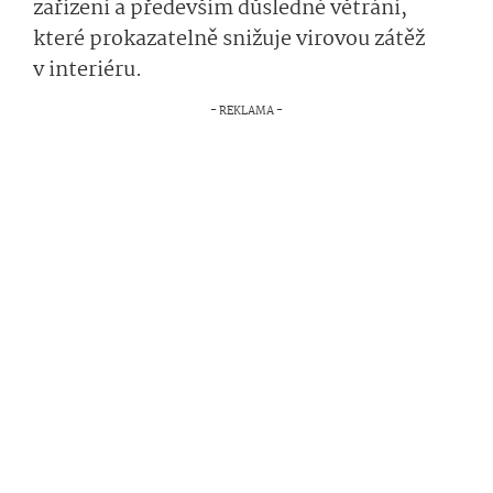
zařízení a především důsledné větrání,
které prokazatelně snižuje virovou zátěž
v interiéru.