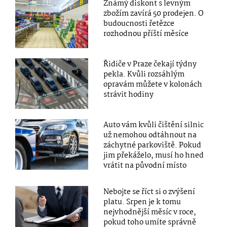
Známý diskont s levným
zbožím zavírá 50 prodejen. O
budoucnosti řetězce
rozhodnou příští měsíce
Řidiče v Praze čekají týdny
pekla. Kvůli rozsáhlým
opravám můžete v kolonách
strávit hodiny
Auto vám kvůli čištění silnic
už nemohou odtáhnout na
záchytné parkoviště. Pokud
jim překáželo, musí ho hned
vrátit na původní místo
Nebojte se říct si o zvýšení
platu. Srpen je k tomu
nejvhodnější měsíc v roce,
pokud toho umíte správně