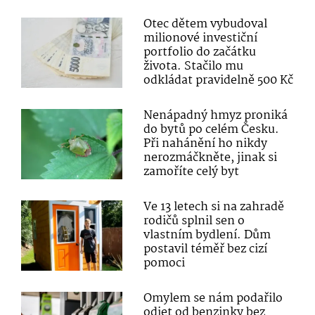
Otec dětem vybudoval
milionové investiční
portfolio do začátku
života. Stačilo mu
odkládat pravidelně 500 Kč
Nenápadný hmyz proniká
do bytů po celém Česku.
Při nahánění ho nikdy
nerozmáčkněte, jinak si
zamoříte celý byt
Ve 13 letech si na zahradě
rodičů splnil sen o
vlastním bydlení. Dům
postavil téměř bez cizí
pomoci
Omylem se nám podařilo
odjet od benzinky bez