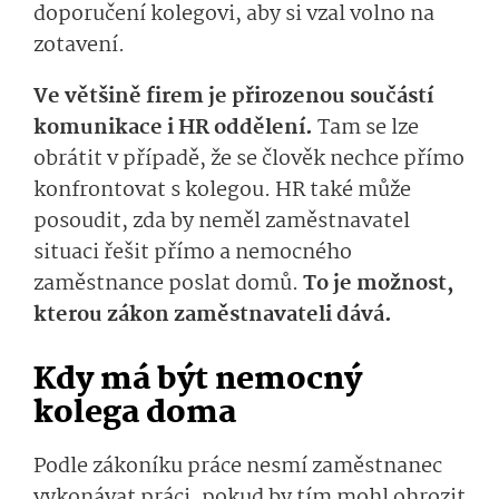
doporučení kolegovi, aby si vzal volno na
zotavení.
Ve většině firem je přirozenou součástí
komunikace i HR oddělení.
Tam se lze
obrátit v případě, že se člověk nechce přímo
konfrontovat s kolegou. HR také může
posoudit, zda by neměl zaměstnavatel
situaci řešit přímo a nemocného
zaměstnance poslat domů.
To je možnost,
kterou zákon zaměstnavateli dá­vá.
Kdy má být nemocný
kolega doma
Podle zákoníku práce nesmí zaměstnanec
vykonávat práci, pokud by tím mohl ohrozit