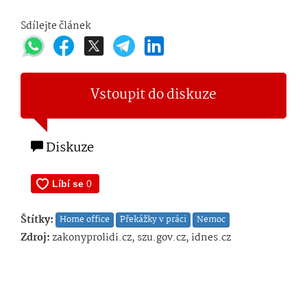
Sdílejte článek
Vstoupit do diskuze
Diskuze
Štítky:
Home office
Překážky v práci
Nemoc
Zdroj:
zakonyprolidi.cz, szu.gov.cz, idnes.cz