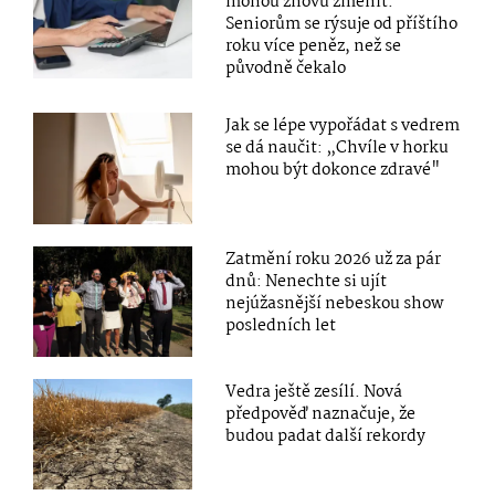
mohou znovu změnit.
Seniorům se rýsuje od příštího
roku více peněz, než se
původně čekalo
Jak se lépe vypořádat s vedrem
se dá naučit: „Chvíle v horku
mohou být dokonce zdravé"
Zatmění roku 2026 už za pár
dnů: Nenechte si ujít
nejúžasnější nebeskou show
posledních let
Vedra ještě zesílí. Nová
předpověď naznačuje, že
budou padat další rekordy