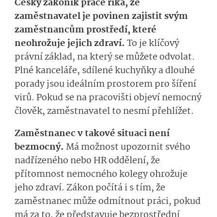
Český zákoník práce říká, že
zaměstnavatel je povinen zajistit svým
zaměstnancům prostředí, které
neohrožuje jejich zdraví.
To je klíčový
právní základ, na který se můžete odvolat.
Plné kanceláře, sdílené kuchyňky a dlouhé
porady jsou ideálním prostorem pro šíření
virů. Pokud se na pracovišti objeví nemocný
člověk, zaměstnavatel to nesmí přehlížet.
Zaměstnanec v takové situaci není
bezmocný.
Má možnost upozornit svého
nadřízeného nebo HR oddělení, že
přítomnost nemocného kolegy ohrožuje
jeho zdraví. Zákon počítá i s tím, že
zaměstnanec může odmítnout práci, pokud
má za to, že představuje bezprostřední