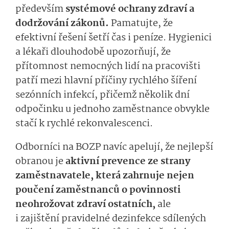
především
sys­témové ochrany zdraví a
dodržování zákonů.
Pamatujte, že
efektivní řešení šetří čas i peníze. Hygienici
a lékaři dlouhodobě upozorňují, že
přítomnost nemocných lidí na pracovišti
patří mezi hlavní příčiny rychlého šíření
sezónních infekcí, přičemž několik dní
odpočinku u jednoho zaměstnance obvykle
stačí k rychlé rekonvalescenci.
Odborníci na BOZP navíc apelují, že nejlepší
obranou je
aktivní prevence ze strany
zaměstnavatele, která zahrnuje nejen
poučení zaměstnanců o povinnosti
neohrožovat zdraví ostatních,
ale
i zajištění pravidelné dezinfekce sdílených