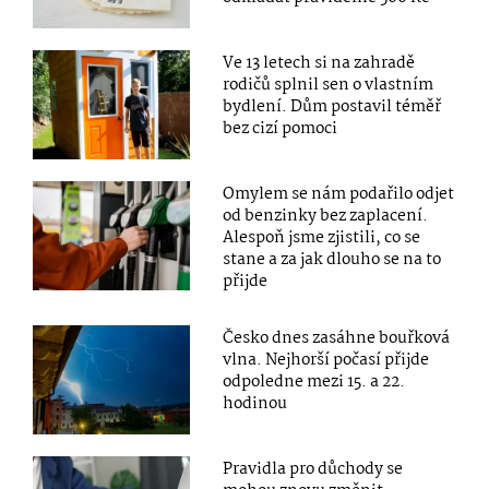
Ve 13 letech si na zahradě
rodičů splnil sen o vlastním
bydlení. Dům postavil téměř
bez cizí pomoci
Omylem se nám podařilo odjet
od benzinky bez zaplacení.
Alespoň jsme zjistili, co se
stane a za jak dlouho se na to
přijde
Česko dnes zasáhne bouřková
vlna. Nejhorší počasí přijde
odpoledne mezi 15. a 22.
hodinou
Pravidla pro důchody se