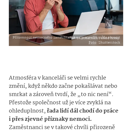
Přítomnost nemocného zaměstnance na pracovišti může ohrozit zdraví ostatních i chod firmy.
Foto
: Shutterstock
Atmosféra v kanceláři se velmi rychle
změní, když někdo začne pokašlávat nebo
smrkat a zároveň tvrdí, že „to nic není“.
Přestože společnost už je více zvyklá na
ohleduplnost,
řada lidí dál chodí do práce
i přes zjevné příznaky nemoci.
Zaměstnanci se v takové chvíli přirozeně