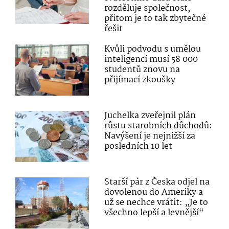
rozděluje společnost,
přitom je to tak zbytečné
řešit
Kvůli podvodu s umělou
inteligencí musí 58 000
studentů znovu na
přijímací zkoušky
Juchelka zveřejnil plán
růstu starobních důchodů:
Navýšení je nejnižší za
posledních 10 let
Starší pár z Česka odjel na
dovolenou do Ameriky a
už se nechce vrátit: „Je to
všechno lepší a levnější“