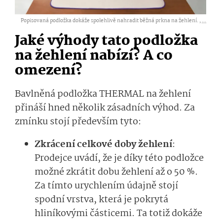
Popisovaná podložka dokáže spolehlivě nahradit běžná prkna na žehlení. ,
...
Jaké výhody tato podložka
na žehlení nabízí? A co
omezení?
Bavlněná podložka THERMAL na žehlení
přináší hned několik zásadních výhod. Za
zmínku stojí především tyto:
Zkrácení celkové doby žehlení
:
Prodejce uvádí, že je díky této podložce
možné zkrátit dobu žehlení až o 50 %.
Za tímto urychlením údajně stojí
spodní vrstva, která je pokrytá
hliníkovými částicemi. Ta totiž dokáže