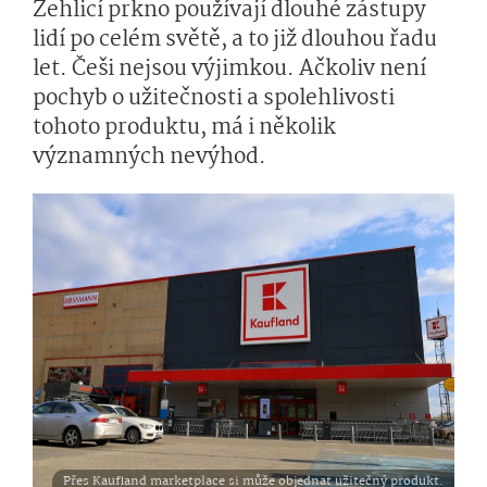
Žehlicí prkno používají dlouhé zástupy
lidí po celém světě, a to již dlouhou řadu
let. Češi nejsou výjimkou. Ačkoliv není
pochyb o užitečnosti a spolehlivosti
tohoto produktu, má i několik
významných nevýhod.
Přes Kaufland marketplace si může objednat užitečný produkt.