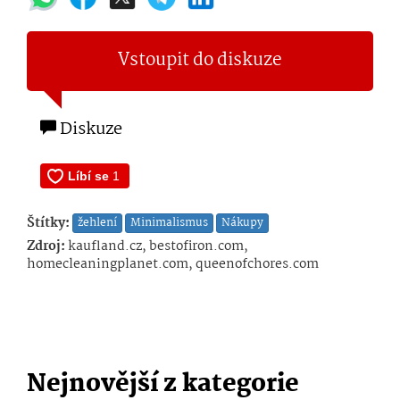
Vstoupit do diskuze
Diskuze
Štítky:
žehlení
Minimalismus
Nákupy
Zdroj:
kaufland.cz, bestofiron.com,
homecleaningplanet.com, queenofchores.com
Nejnovější z kategorie