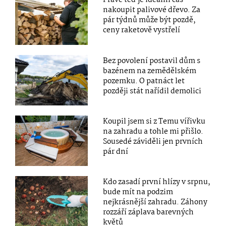
Právě teď je ideální čas
nakoupit palivové dřevo. Za
pár týdnů může být pozdě,
ceny raketově vystřelí
Bez povolení postavil dům s
bazénem na zemědělském
pozemku. O patnáct let
později stát nařídil demolici
Koupil jsem si z Temu vířivku
na zahradu a tohle mi přišlo.
Sousedé záviděli jen prvních
pár dní
Kdo zasadí první hlízy v srpnu,
bude mít na podzim
nejkrásnější zahradu. Záhony
rozzáří záplava barevných
květů