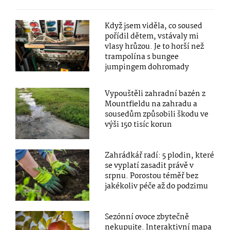
Když jsem viděla, co soused
pořídil dětem, vstávaly mi
vlasy hrůzou. Je to horší než
trampolína s bungee
jumpingem dohromady
Vypouštěli zahradní bazén z
Mountfieldu na zahradu a
sousedům způsobili škodu ve
výši 150 tisíc korun
Zahrádkář radí: 5 plodin, které
se vyplatí zasadit právě v
srpnu. Porostou téměř bez
jakékoliv péče až do podzimu
Sezónní ovoce zbytečně
nekupujte. Interaktivní mapa