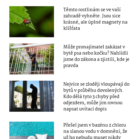
Těmto rostlinám se ve vaší
zahradě vyhněte. Jsou sice
krásné, ale úplné magnety na
klíšťata
Může pronajímatel zakázat v
bytě psa nebo kočku? Nahlídli
jsme do zákona a zjistili, kde je
pravda
Nejvíce se zloději vloupávají do
bytů v průběhu dovolených.
Kdo dělá tyto 3 chyby před
odjezdem, může jim rovnou
napsat uvítací dopis
Přešel jsem v bazénu z chloru
na slanou vodu v domnění, že
už ho nebudu muset nikdy