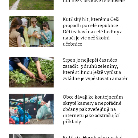
hůř než v béčkové telenovele
Kutilský hit, kterému Češi
propadli po celé republice.
Děti zabaví na celé hodiny a
naučí je víc než školní
učebnice
Srpen je nejlepší čas něco
zasadit: 5 druhů zeleniny,
které stihnou ještě vyrůst a
zvládne je vypěstovat i amatér
Obce dávají ke kontejnerům
skryté kamery a nepořádné
občany pak zveřejňují na
internetu jako odstrašující
příklady
Kutil si v Hornbachu nechal