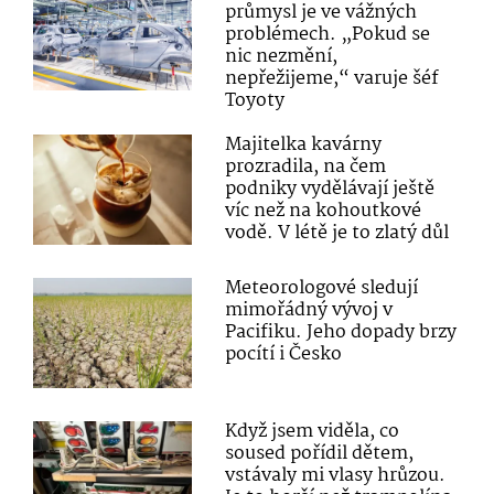
průmysl je ve vážných
problémech. „Pokud se
nic nezmění,
nepřežijeme,“ varuje šéf
Toyoty
Majitelka kavárny
prozradila, na čem
podniky vydělávají ještě
víc než na kohoutkové
vodě. V létě je to zlatý důl
Meteorologové sledují
mimořádný vývoj v
Pacifiku. Jeho dopady brzy
pocítí i Česko
Když jsem viděla, co
soused pořídil dětem,
vstávaly mi vlasy hrůzou.