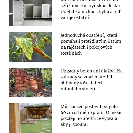
seříznout kuchyňskou desku.
Udělal komickou chybu a teď
varuje ostatní
Jednoduchá opatření, která
pomáhají proti žlutým listům
na rajčatech i pokojových
rostlinách
Už žádný beton ani dlažba. Na
zahrady se vrací materiál
oblíbený v 60. letech
minulého století
Můj soused postavil pergolu
60 cm od mého plotu. O měsíc
později ho úřednice vyzvala,
aby ji zboural