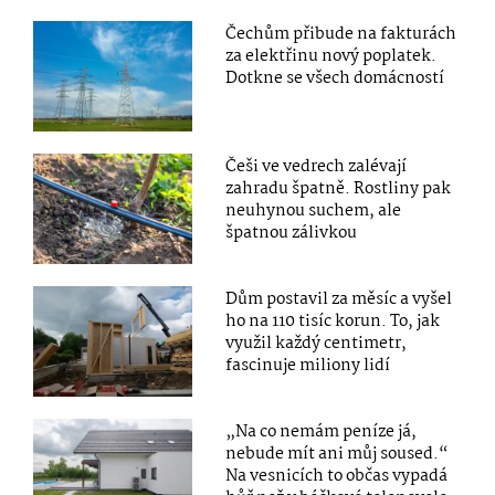
Čechům přibude na fakturách
za elektřinu nový poplatek.
Dotkne se všech domácností
Češi ve vedrech zalévají
zahradu špatně. Rostliny pak
neuhynou suchem, ale
špatnou zálivkou
Dům postavil za měsíc a vyšel
ho na 110 tisíc korun. To, jak
využil každý centimetr,
fascinuje miliony lidí
„Na co nemám peníze já,
nebude mít ani můj soused.“
Na vesnicích to občas vypadá