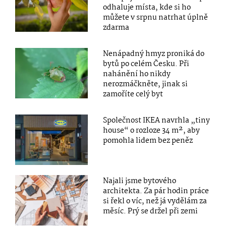
odhaluje místa, kde si ho
můžete v srpnu natrhat úplně
zdarma
Nenápadný hmyz proniká do
bytů po celém Česku. Při
nahánění ho nikdy
nerozmáčkněte, jinak si
zamoříte celý byt
Společnost IKEA navrhla „tiny
house“ o rozloze 34 m², aby
pomohla lidem bez peněz
Najali jsme bytového
architekta. Za pár hodin práce
si řekl o víc, než já vydělám za
měsíc. Prý se držel při zemi