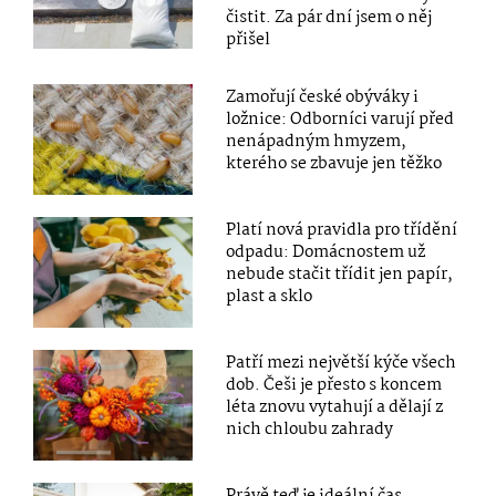
čistit. Za pár dní jsem o něj
přišel
Zamořují české obýváky i
ložnice: Odborníci varují před
nenápadným hmyzem,
kterého se zbavuje jen těžko
Platí nová pravidla pro třídění
odpadu: Domácnostem už
nebude stačit třídit jen papír,
plast a sklo
Patří mezi největší kýče všech
dob. Češi je přesto s koncem
léta znovu vytahují a dělají z
nich chloubu zahrady