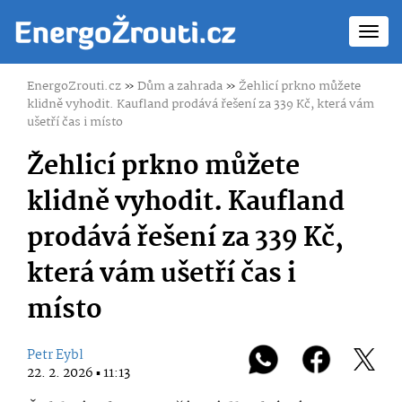
Toggl
navig
EnergoZrouti.cz
»
Dům a zahrada
»
Žehlicí prkno můžete
klidně vyhodit. Kaufland prodává řešení za 339 Kč, která vám
ušetří čas i místo
Žehlicí prkno můžete
klidně vyhodit. Kaufland
prodává řešení za 339 Kč,
která vám ušetří čas i
místo
Petr Eybl
22. 2. 2026 ▪ 11:13