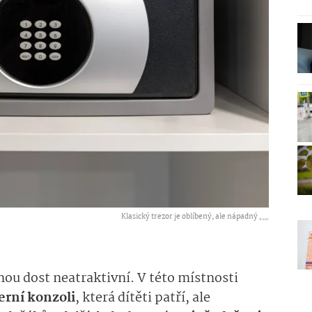
Klasický trezor je oblíbený, ale nápadný ,
...
nou dost neatraktivní. V této místnosti
erní konzoli
, která dítěti patří, ale