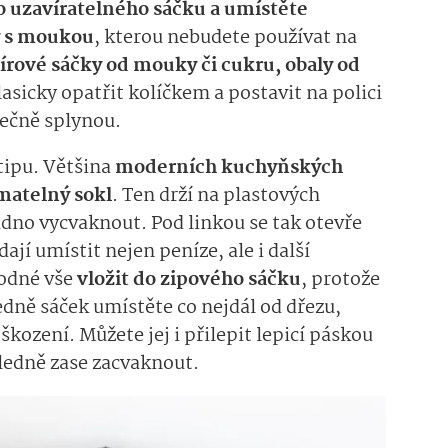
 uzavíratelného sáčku a umístěte
y s moukou
, kterou nebudete používat na
írové sáčky od mouky či cukru, obaly od
lasicky opatřit kolíčkem a postavit na polici
pečně splynou.
tipu. Většina
moderních kuchyňských
matelný sokl
. Ten drží na plastových
dno vycvaknout. Pod linkou se tak otevře
ají umístit nejen peníze, ale i další
hodné vše
vložit do zipového sáčku
, protože
dně sáček umístěte co nejdál od dřezu,
kození. Můžete jej i přilepit lepicí páskou
sledně zase zacvaknout.