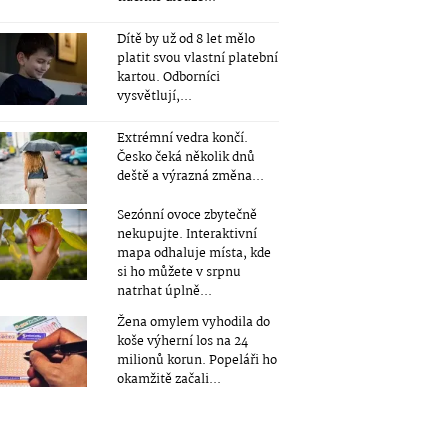
Dítě by už od 8 let mělo
platit svou vlastní platební
kartou. Odborníci
vysvětlují,...
Extrémní vedra končí.
Česko čeká několik dnů
deště a výrazná změna...
Sezónní ovoce zbytečně
nekupujte. Interaktivní
mapa odhaluje místa, kde
si ho můžete v srpnu
natrhat úplně...
Žena omylem vyhodila do
koše výherní los na 24
milionů korun. Popeláři ho
okamžitě začali...