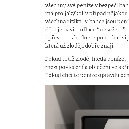
všechny své peníze v bezpečí ba
má pro jakýkoliv případ nějakou 
všechna rizika. V bance jsou pení
účtu je navíc inflace “nesežere” 
i přesto rozhodnete ponechat si
která už zloději dobře znají.
Pokud totiž zloděj hledá peníze, 
mezi povlečení a oblečení ve skř
Pokud chcete peníze opravdu ochr