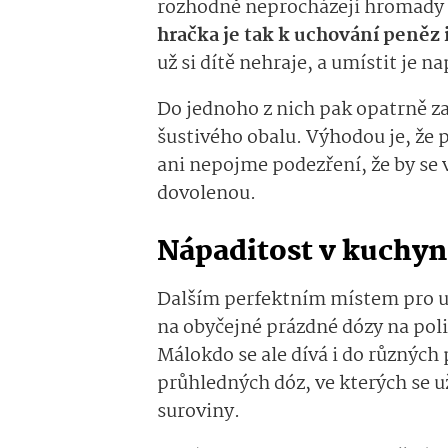
rozhodně neprocházejí hromady p
hračka je tak k uchování peněz 
už si dítě nehraje, a umístit je n
Do jednoho z nich pak opatrně za
šustivého obalu. Výhodou je, že p
ani nepojme podezření, že by se 
dovolenou.
Nápaditost v kuchyn
Dalším perfektním místem pro us
na obyčejné prázdné dózy na polic
Málokdo se ale dívá i do různých 
průhledných dóz, ve kterých se u
suroviny.