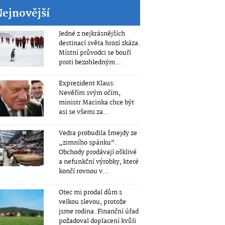
Nejnovější
Jedné z nejkrásnějších
destinací světa hrozí zkáza.
Místní průvodci se bouří
proti bezohledným...
Exprezident Klaus:
Nevěřím svým očím,
ministr Macinka chce být
asi se všemi za...
Vedra probudila šmejdy ze
„zimního spánku“.
Obchody prodávají ošklivé
a nefunkční výrobky, které
končí rovnou v...
Otec mi prodal dům s
velkou slevou, protože
jsme rodina. Finanční úřad
požadoval doplacení kvůli