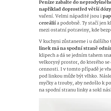
Peníze zabalte do neprodyšného
například doprostřed větší dóz
vaření. Velmi nápadité jsou i
pap
cereálií
a podobně. Ty stačí jen k
mezi ostatní potraviny, kde bez
V kuchyni zůstaneme i u dalšího 
linek má na spodní straně odní
klipech a dá se jedním tahem sna
velkorysý prostor, do kterého se d
cennosti. I v tomto případě je v
pod linkou může být vlhko. Násle
myčky a trouby, aby nedošlo k poš
na spodní stranu linky a sokl ná