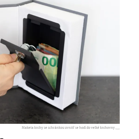
Maketa knihy se schránkou uvnitř se hodí do velké knihovny ,
...