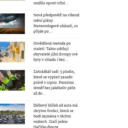
rozdílu oproti tržní...
Nová předpověď na víkend
mění plány.
Meteorologové ukázali, co
přijde po...
Osvědčená metoda po
staletí: Takto udržují
obyvatelé jižní Evropy své
byty v chladu i bez...
Zahrádkář radí: 5 plodin,
které se vyplatí zasadit
právě v srpnu. Porostou
téměř bez jakékoliv péče
až do...
Dálkový klíček od auta má
skrytou funkci, která se
hodí zejména v těchto
vedrech. Stačí jedno
tlačítko dlouze...