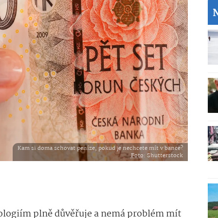
Kam si doma schovat peníze, pokud je nechcete mít v bance?
Foto
: Shutterstock
logiím plně důvěřuje a nemá problém mít