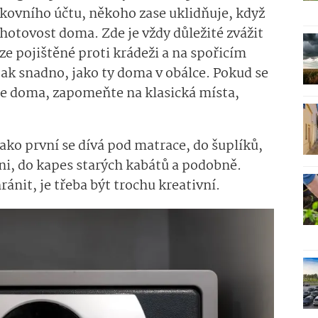
nkovního účtu, někoho zase uklidňuje, když
hotovost doma. Zde je vždy důležité zvážit
ze pojištěné proti krádeži a na spořicím
tak snadno, jako ty doma v obálce. Pokud se
 je doma, zapomeňte na klasická místa,
jako první se dívá pod matrace, do šuplíků,
íni, do kapes starých kabátů a podobně.
ánit, je třeba být trochu kreativní.