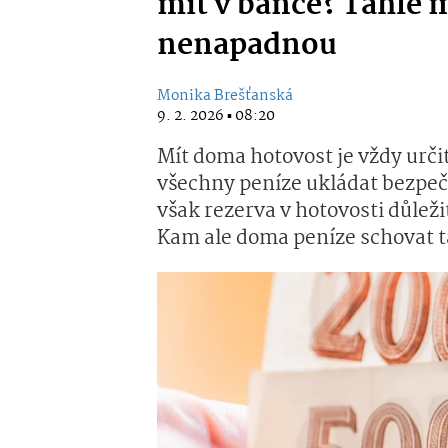
mít v bance? Tahle 
nenapadnou
Monika Brešťanská
9. 2. 2026 ▪ 08:20
Mít doma hotovost je vždy určit
všechny peníze ukládat bezpečn
však rezerva v hotovosti důležitá
Kam ale doma peníze schovat tak