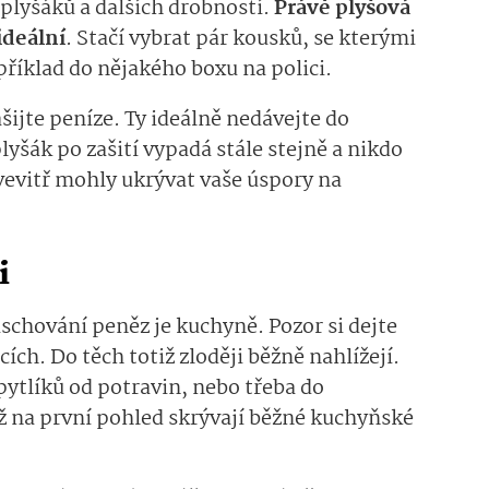
lyšáků a dalších drobností.
Právě plyšová
ideální
. Stačí vybrat pár kousků, se kterými
apříklad do nějakého boxu na polici.
šijte peníze. Ty ideálně nedávejte do
lyšák po zašití vypadá stále stejně a nikdo
vevitř mohly ukrývat vaše úspory na
i
chování peněz je kuchyně. Pozor si dejte
ích. Do těch totiž zloději běžně nahlížejí.
pytlíků od potravin, nebo třeba do
ž na první pohled skrývají běžné kuchyňské