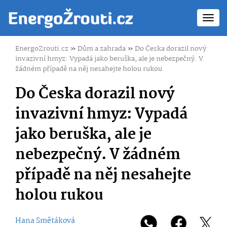
Toggl
navig
EnergoZrouti.cz
»
Dům a zahrada
»
Do Česka dorazil nový
invazivní hmyz: Vypadá jako beruška, ale je nebezpečný. V
žádném případě na něj nesahejte holou rukou
Do Česka dorazil nový
invazivní hmyz: Vypadá
jako beruška, ale je
nebezpečný. V žádném
případě na něj nesahejte
holou rukou
Hana Smětáková