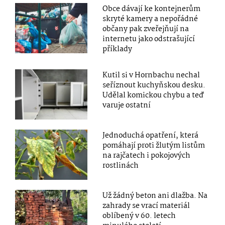
Obce dávají ke kontejnerům
skryté kamery a nepořádné
občany pak zveřejňují na
internetu jako odstrašující
příklady
Kutil si v Hornbachu nechal
seříznout kuchyňskou desku.
Udělal komickou chybu a teď
varuje ostatní
Jednoduchá opatření, která
pomáhají proti žlutým listům
na rajčatech i pokojových
rostlinách
Už žádný beton ani dlažba. Na
zahrady se vrací materiál
oblíbený v 60. letech