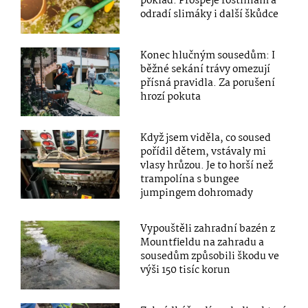
poklad: Prospěje rostlinám a
odradí slimáky i další škůdce
Konec hlučným sousedům: I
běžné sekání trávy omezují
přísná pravidla. Za porušení
hrozí pokuta
Když jsem viděla, co soused
pořídil dětem, vstávaly mi
vlasy hrůzou. Je to horší než
trampolína s bungee
jumpingem dohromady
Vypouštěli zahradní bazén z
Mountfieldu na zahradu a
sousedům způsobili škodu ve
výši 150 tisíc korun