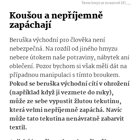
Tento hmyz se invazivně šíří ,
...
Koušou a nepříjemně
zapáchají
Beruška východní pro člověka není
nebezpečná. Na rozdíl od jiného hmyzu
nebere útokem naše potraviny, nábytek ani
oblečení. Pozor bychom si však měli dát na
případnou manipulaci s tímto broukem.
Pokud se beruška východní cítí v ohrožení
(například když ji vezmete do ruky),
může ze sebe vypustit žlutou tekutinu,
která velmi nepříjemně zapáchá. Navíc
může tato tekutina nenávratně zabarvit
textil.