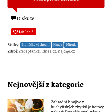
Diskuze
Štítky:
Slunéčko východní
Hmyz
Příroda
Zdroj:
ireceptar.cz, idnes.cz, najdije.cz
Nejnovější z kategorie
Zahradní hnojivo z
kuchyňských zbytků je hotový