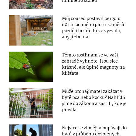
minulého století
Můj soused postavil pergolu
60 cm od mého plotu. O měsíc
později ho úřednice vyzvala,
aby ji zboural
Těmto rostlinám se ve vaší
zahradě vyhněte. Jsou sice
krásné, ale úplné magnety na
klíšťata
Může pronajímatel zakázat v
bytě psa nebo kočku? Nahlídli
jsme do zákona a zjistili, kde je
pravda
Nejvíce se zloději vloupávají do
bytů v průběhu dovolených.