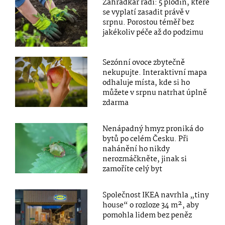
Zahrádkář radí: 5 plodin, které
se vyplatí zasadit právě v
srpnu. Porostou téměř bez
jakékoliv péče až do podzimu
Sezónní ovoce zbytečně
nekupujte. Interaktivní mapa
odhaluje místa, kde si ho
můžete v srpnu natrhat úplně
zdarma
Nenápadný hmyz proniká do
bytů po celém Česku. Při
nahánění ho nikdy
nerozmáčkněte, jinak si
zamoříte celý byt
Společnost IKEA navrhla „tiny
house“ o rozloze 34 m², aby
pomohla lidem bez peněz