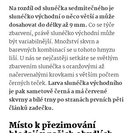
Na rozdíl od slunéčka sedmitečného je
slunéčko východní o něco větší a může
dosahovat do délky až 9 mm.
Co se týče
zbarvení, právě slunéčko východní může
být variabilnější. Množství skvrn a
barevných kombinací se u tohoto hmyzu
liší. U nás se nejčastěji setkáte se světlým
zbarvením slunéčka s oranžovými až
načervenalými krovkami s větším počtem
černých teček.
Larva slunéčka východního
je pak sametově černá a má červené
skvrny a bílé trny po stranách prvních pěti
článků zadečku.
Místo k přezimování