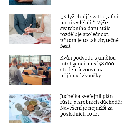
„Když chtějí svatbu, ať si
na ni vydělají.“ Výše
svatebního daru stále
rozděluje společnost,
přitom je to tak zbytečné
řešit
Kvůli podvodu s umělou
inteligencí musí 58 000
studentů znovu na
přijímací zkoušky
Juchelka zveřejnil plán
růstu starobních důchodů:
Navýšení je nejnižší za
posledních 10 let