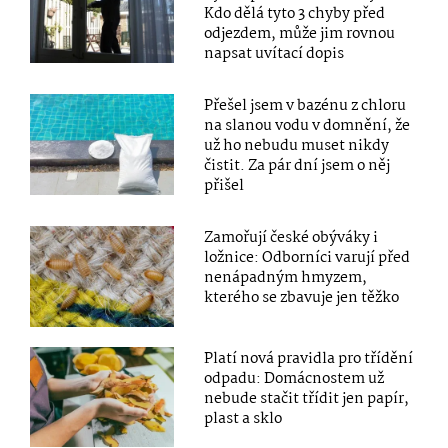
Kdo dělá tyto 3 chyby před
odjezdem, může jim rovnou
napsat uvítací dopis
Přešel jsem v bazénu z chloru
na slanou vodu v domnění, že
už ho nebudu muset nikdy
čistit. Za pár dní jsem o něj
přišel
Zamořují české obýváky i
ložnice: Odborníci varují před
nenápadným hmyzem,
kterého se zbavuje jen těžko
Platí nová pravidla pro třídění
odpadu: Domácnostem už
nebude stačit třídit jen papír,
plast a sklo