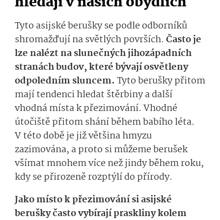
hledají v našich obydlích
Tyto asijské berušky se podle odborníků
shromažďují na světlých površích.
Často je
lze nalézt na slunečných jihozápadních
stranách budov, které bývají osvětleny
odpoledním sluncem.
Tyto berušky přitom
mají tendenci hledat štěrbiny a další
vhodná místa k přezimování. Vhodné
útočiště přitom shání během babího léta.
V této době je již většina hmyzu
zazimována, a proto si můžeme berušek
všímat mnohem více než jindy během roku,
kdy se přirozeně rozptýlí do přírody.
Jako místo k přezimování si asijské
berušky často vybírají praskliny kolem