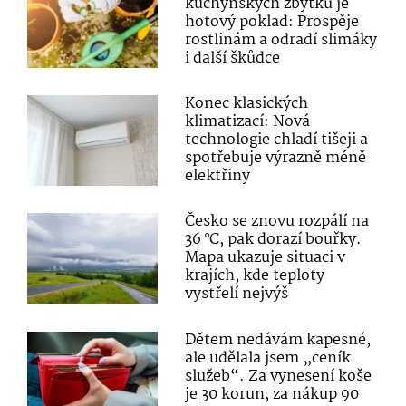
kuchyňských zbytků je
hotový poklad: Prospěje
rostlinám a odradí slimáky
i další škůdce
Konec klasických
klimatizací: Nová
technologie chladí tišeji a
spotřebuje výrazně méně
elektřiny
Česko se znovu rozpálí na
36 °C, pak dorazí bouřky.
Mapa ukazuje situaci v
krajích, kde teploty
vystřelí nejvýš
Dětem nedávám kapesné,
ale udělala jsem „ceník
služeb“. Za vynesení koše
je 30 korun, za nákup 90