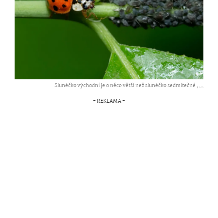
Slunéčko východní je o něco větší než slunéčko sedmitečné ,
...