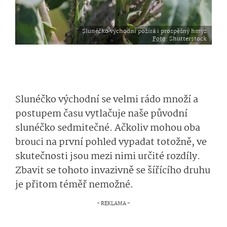
Slunéčko východní požírá i prospěšný hmyz
Foto
: Shutterstock
Slunéčko východní se velmi rádo množí a
postupem času vytlačuje naše původní
slunéčko sedmitečné. Ačkoliv mohou oba
brouci na první pohled vypadat totožně, ve
skutečnosti jsou mezi nimi určité rozdíly.
Zbavit se tohoto invazivně se šířícího druhu
je přitom téměř nemožné.