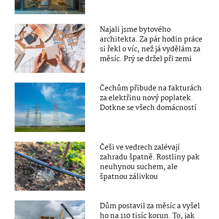
Najali jsme bytového
architekta. Za pár hodin práce
si řekl o víc, než já vydělám za
měsíc. Prý se držel při zemi
Čechům přibude na fakturách
za elektřinu nový poplatek.
Dotkne se všech domácností
Češi ve vedrech zalévají
zahradu špatně. Rostliny pak
neuhynou suchem, ale
špatnou zálivkou
Dům postavil za měsíc a vyšel
ho na 110 tisíc korun. To, jak