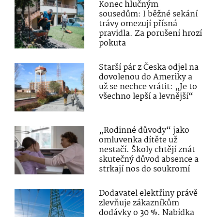
Konec hlučným
sousedům: I běžné sekání
trávy omezují přísná
pravidla. Za porušení hrozí
pokuta
Starší pár z Česka odjel na
dovolenou do Ameriky a
už se nechce vrátit: „Je to
všechno lepší a levnější“
„Rodinné důvody“ jako
omluvenka dítěte už
nestačí. Školy chtějí znát
skutečný důvod absence a
strkají nos do soukromí
Dodavatel elektřiny právě
zlevňuje zákazníkům
dodávky o 30 %. Nabídka