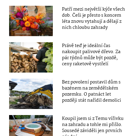
Patří mezi největší kýče všech
dob. Češi je přesto s koncem
léta znovu vytahují a dělají z
nich chloubu zahrady
Právě teď je ideální čas
nakoupit palivové dřevo. Za
pár týdnů může být pozdě,
ceny raketově vystřelí
Bez povolení postavil dům s
bazénem na zemědělském
pozemku. O patnáct let
později stát nařídil demolici
Koupil jsem si z Temu vířivku
na zahradu a tohle mi přišlo.
Sousedé záviděli jen prvních