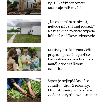
využil každý centimetr,
fascinuje miliony lidí
„Na co nemám peníze já,
nebude mít ani můj soused.“
Na vesnicích to občas vypadá
hůř než v béčkové telenovele
Kutilský hit, kterému Češi
propadli po celé republice.
Děti zabaví na celé hodiny a
naučí je víc než školní
učebnice
Srpen je nejlepší čas něco
zasadit: 5 druhů zeleniny,
které stihnou ještě vyrůst a
zvládne je vypěstovat i amatér