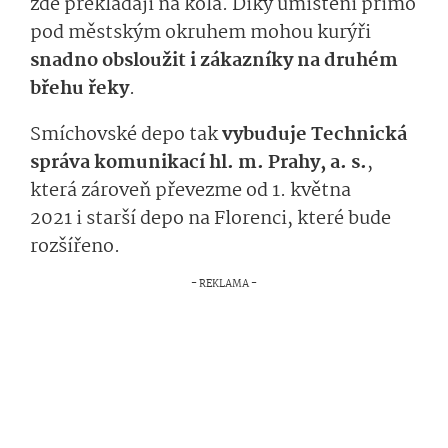
zde překládají na kola. Díky umístění přímo
pod městským okruhem mohou kurýři
snadno obsloužit i zákazníky na druhém
břehu řeky
.
Smíchovské depo tak
vybuduje Technická
správa komunikací hl. m. Prahy, a. s.
,
která zároveň převezme od 1. května
2021 i starší depo na Florenci, které bude
rozšířeno.