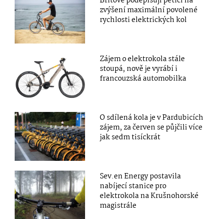
Britové podepisují petici na
zvýšení maximální povolené
rychlosti elektrických kol
Zájem o elektrokola stále
stoupá, nově je vyrábí i
francouzská automobilka
O sdílená kola je v Pardubicích
zájem, za červen se půjčili více
jak sedm tisíckrát
Sev.en Energy postavila
nabíjecí stanice pro
elektrokola na Krušnohorské
magistrále