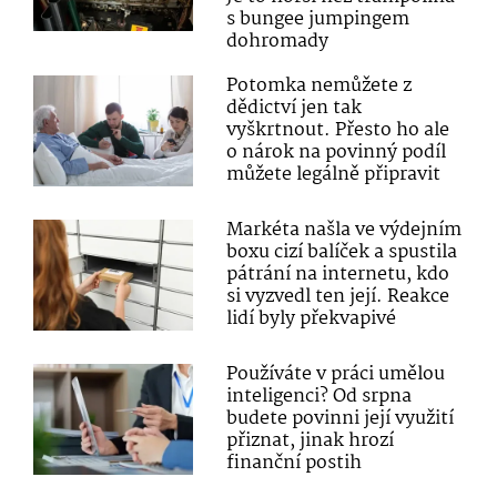
s bungee jumpingem
dohromady
Potomka nemůžete z
dědictví jen tak
vyškrtnout. Přesto ho ale
o nárok na povinný podíl
můžete legálně připravit
Markéta našla ve výdejním
boxu cizí balíček a spustila
pátrání na internetu, kdo
si vyzvedl ten její. Reakce
lidí byly překvapivé
Používáte v práci umělou
inteligenci? Od srpna
budete povinni její využití
přiznat, jinak hrozí
finanční postih