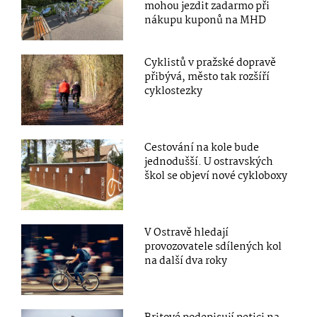
mohou jezdit zadarmo při
nákupu kuponů na MHD
Cyklistů v pražské dopravě
přibývá, město tak rozšíří
cyklostezky
Cestování na kole bude
jednodušší. U ostravských
škol se objeví nové cykloboxy
V Ostravě hledají
provozovatele sdílených kol
na další dva roky