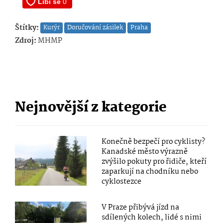
Štítky:
Kurýr
Doručování zásilek
Praha
Zdroj:
MHMP
Nejnovější z kategorie
Konečně bezpečí pro cyklisty?
Kanadské město výrazně
zvýšilo pokuty pro řidiče, kteří
zaparkují na chodníku nebo
cyklostezce
V Praze přibývá jízd na
sdílených kolech, lidé s nimi