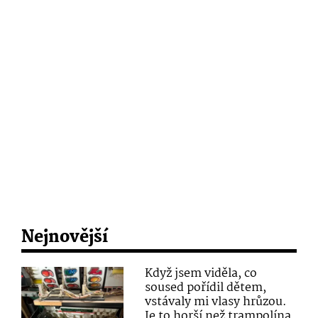
Nejnovější
Když jsem viděla, co
soused pořídil dětem,
vstávaly mi vlasy hrůzou.
Je to horší než trampolína