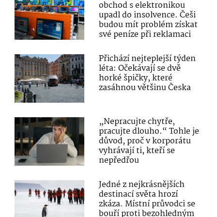
obchod s elektronikou
upadl do insolvence. Češi
budou mít problém získat
své peníze při reklamaci
Přichází nejteplejší týden
léta: Očekávají se dvě
horké špičky, které
zasáhnou většinu Česka
„Nepracujte chytře,
pracujte dlouho.“ Tohle je
důvod, proč v korporátu
vyhrávají ti, kteří se
nepředřou
Jedné z nejkrásnějších
destinací světa hrozí
zkáza. Místní průvodci se
bouří proti bezohledným