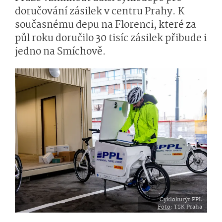
doručování zásilek v centru Prahy. K
současnému depu na Florenci, které za
půl roku doručilo 30 tisíc zásilek přibude i
jedno na Smíchově.
Cyklokurýr PPL
Foto
: TSK Praha