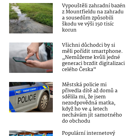
Vypouštěli zahradní bazén
z Mountfieldu na zahradu
a sousedům způsobili
škodu ve výši 150 tisíc
korun
Všichni důchodci by si
měli pořídit smartphone.
„Nemůžeme kvůli jedné
generaci brzdit digitalizaci
celého Česka“
Městská policie mi
přivedla dítě až domů a
sdělila mi, že jsem
nezodpovědná matka,
když ho ve 4 letech
nechávám jít samotného
do obchodu
Populární internetový