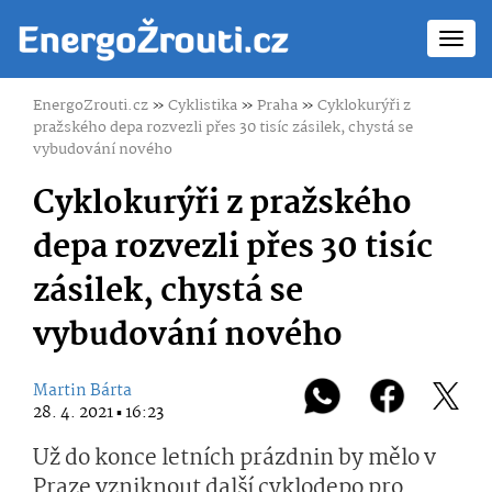
Toggl
navig
EnergoZrouti.cz
»
Cyklistika
»
Praha
»
Cyklokurýři z
pražského depa rozvezli přes 30 tisíc zásilek, chystá se
vybudování nového
Cyklokurýři z pražského
depa rozvezli přes 30 tisíc
zásilek, chystá se
vybudování nového
Martin Bárta
28. 4. 2021 ▪ 16:23
Už do konce letních prázdnin by mělo v
Praze vzniknout další cyklodepo pro