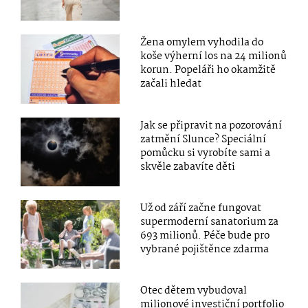
Žena omylem vyhodila do
koše výherní los na 24 milionů
korun. Popeláři ho okamžitě
začali hledat
Jak se připravit na pozorování
zatmění Slunce? Speciální
pomůcku si vyrobíte sami a
skvěle zabavíte děti
Už od září začne fungovat
supermoderní sanatorium za
693 milionů. Péče bude pro
vybrané pojištěnce zdarma
Otec dětem vybudoval
milionové investiční portfolio