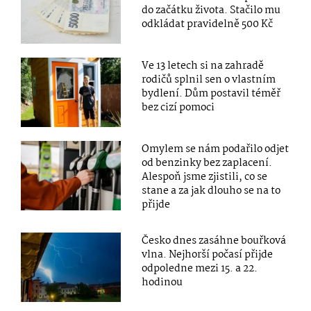
do začátku života. Stačilo mu
odkládat pravidelně 500 Kč
Ve 13 letech si na zahradě
rodičů splnil sen o vlastním
bydlení. Dům postavil téměř
bez cizí pomoci
Omylem se nám podařilo odjet
od benzinky bez zaplacení.
Alespoň jsme zjistili, co se
stane a za jak dlouho se na to
přijde
Česko dnes zasáhne bouřková
vlna. Nejhorší počasí přijde
odpoledne mezi 15. a 22.
hodinou