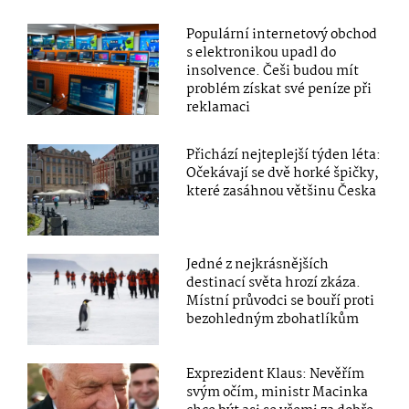
Populární internetový obchod
s elektronikou upadl do
insolvence. Češi budou mít
problém získat své peníze při
reklamaci
Přichází nejteplejší týden léta:
Očekávají se dvě horké špičky,
které zasáhnou většinu Česka
Jedné z nejkrásnějších
destinací světa hrozí zkáza.
Místní průvodci se bouří proti
bezohledným zbohatlíkům
Exprezident Klaus: Nevěřím
svým očím, ministr Macinka