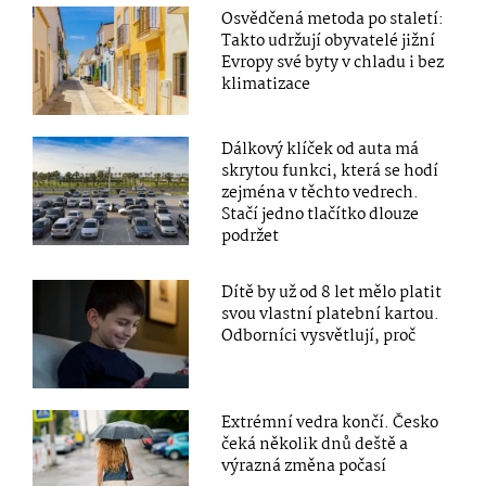
Osvědčená metoda po staletí:
Takto udržují obyvatelé jižní
Evropy své byty v chladu i bez
klimatizace
Dálkový klíček od auta má
skrytou funkci, která se hodí
zejména v těchto vedrech.
Stačí jedno tlačítko dlouze
podržet
Dítě by už od 8 let mělo platit
svou vlastní platební kartou.
Odborníci vysvětlují, proč
Extrémní vedra končí. Česko
čeká několik dnů deště a
výrazná změna počasí