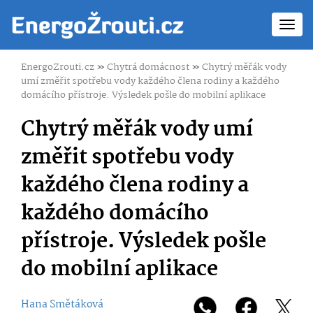
Toggl
navig
EnergoZrouti.cz
»
Chytrá domácnost
»
Chytrý měřák vody
umí změřit spotřebu vody každého člena rodiny a každého
domácího přístroje. Výsledek pošle do mobilní aplikace
Chytrý měřák vody umí
změřit spotřebu vody
každého člena rodiny a
každého domácího
přístroje. Výsledek pošle
do mobilní aplikace
Hana Smětáková