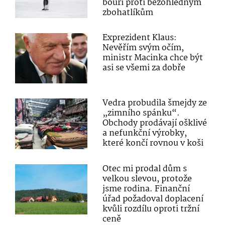
bouří proti bezohledným
zbohatlíkům
Exprezident Klaus:
Nevěřím svým očím,
ministr Macinka chce být
asi se všemi za dobře
Vedra probudila šmejdy ze
„zimního spánku“.
Obchody prodávají ošklivé
a nefunkční výrobky,
které končí rovnou v koši
Otec mi prodal dům s
velkou slevou, protože
jsme rodina. Finanční
úřad požadoval doplacení
kvůli rozdílu oproti tržní
ceně