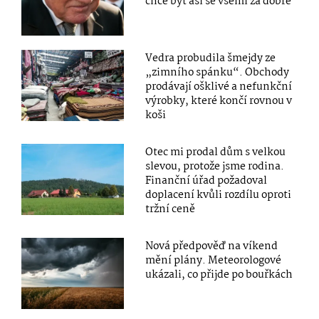
chce být asi se všemi za dobře
Vedra probudila šmejdy ze
„zimního spánku“. Obchody
prodávají ošklivé a nefunkční
výrobky, které končí rovnou v
koši
Otec mi prodal dům s velkou
slevou, protože jsme rodina.
Finanční úřad požadoval
doplacení kvůli rozdílu oproti
tržní ceně
Nová předpověď na víkend
mění plány. Meteorologové
ukázali, co přijde po bouřkách