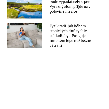
bude vypadat celý srpen.
Výrazný zlom přijde už v
polovině měsíce
Fyzik radí, jak během
tropických dnů rychle
ochladit byt. Funguje
mnohem lépe než běžné
větrání