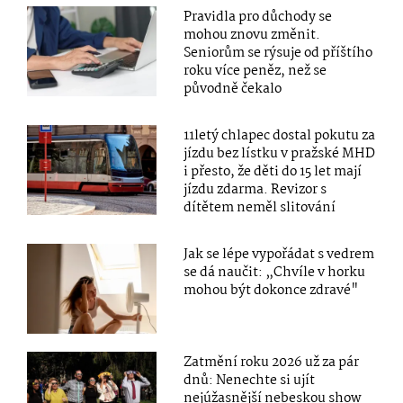
Pravidla pro důchody se
mohou znovu změnit.
Seniorům se rýsuje od příštího
roku více peněz, než se
původně čekalo
11letý chlapec dostal pokutu za
jízdu bez lístku v pražské MHD
i přesto, že děti do 15 let mají
jízdu zdarma. Revizor s
dítětem neměl slitování
Jak se lépe vypořádat s vedrem
se dá naučit: „Chvíle v horku
mohou být dokonce zdravé"
Zatmění roku 2026 už za pár
dnů: Nenechte si ujít
nejúžasnější nebeskou show