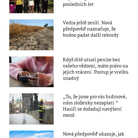
posledních let
Vedra ještě zesílí. Nová
předpověď naznačuje, že
budou padat další rekordy
Když dítě utratí peníze bez
vašeho vědomí, máte právo na
jejich vrácení. Postup je vcelku
snadný
„To, že jsme pro vás hrdinové,
nám složenky nezaplatí.“
Hasiči se dožadují navýšení
mezd
Nová předpověď ukazuje, jak