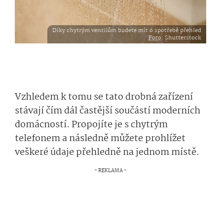
Díky chytrým ventilům budete mít o spotřebě přehled
Foto
: Shutterstock
Vzhledem k tomu se tato drobná zařízení
stávají čím dál častější součástí moderních
domácností. Propojíte je s chytrým
telefonem a následně můžete prohlížet
veškeré údaje přehledně na jednom místě.