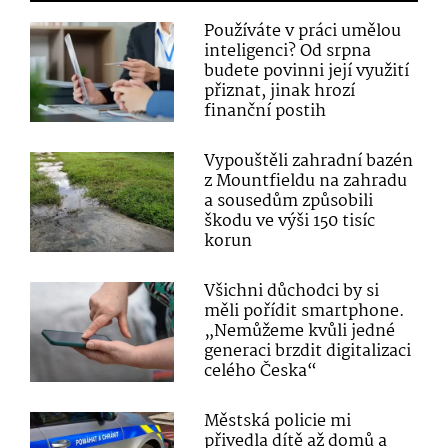
Používáte v práci umělou
inteligenci? Od srpna
budete povinni její využití
přiznat, jinak hrozí
finanční postih
Vypouštěli zahradní bazén
z Mountfieldu na zahradu
a sousedům způsobili
škodu ve výši 150 tisíc
korun
Všichni důchodci by si
měli pořídit smartphone.
„Nemůžeme kvůli jedné
generaci brzdit digitalizaci
celého Česka“
Městská policie mi
přivedla dítě až domů a