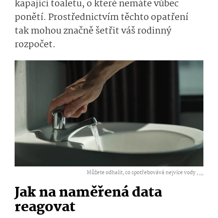
kapající toaletu, o které nemáte vůbec
ponětí. Prostřednictvím těchto opatření
tak mohou značně šetřit váš rodinný
rozpočet.
Můžete odhalit, co spotřebovává nejvíce vody ,
...
Jak na naměřená data
reagovat