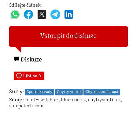
Sdílejte článek
Vstoupit do diskuze
Diskuze
Štítky:
Spotřeba vody
Chytrý ventil
Chytrá domácnost
Zdroj:
smart-switch.cz, blueroad.cz, chytryventil.cz,
sinopetech.com