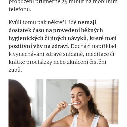
probuzení průměrně 25 minut na mobilním
telefonu.
Kvůli tomu pak někteří lidé
nemají
dostatek času na provedení běžných
hygienických či jiných návyků, které mají
pozitivní vliv na zdraví
. Dochází například
k vynechávání zdravé snídaně, meditace či
krátké procházky nebo zkrácení čistění
zubů.