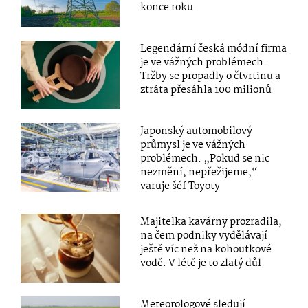
konce roku
Legendární česká módní firma
je ve vážných problémech.
Tržby se propadly o čtvrtinu a
ztráta přesáhla 100 milionů
Japonský automobilový
průmysl je ve vážných
problémech. „Pokud se nic
nezmění, nepřežijeme,“
varuje šéf Toyoty
Majitelka kavárny prozradila,
na čem podniky vydělávají
ještě víc než na kohoutkové
vodě. V létě je to zlatý důl
Meteorologové sledují