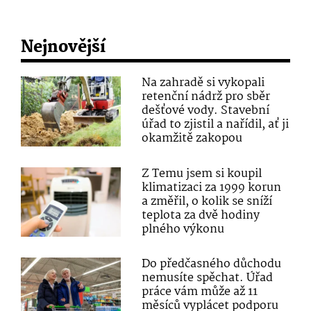
Nejnovější
Na zahradě si vykopali
retenční nádrž pro sběr
dešťové vody. Stavební
úřad to zjistil a nařídil, ať ji
okamžitě zakopou
Z Temu jsem si koupil
klimatizaci za 1999 korun
a změřil, o kolik se sníží
teplota za dvě hodiny
plného výkonu
Do předčasného důchodu
nemusíte spěchat. Úřad
práce vám může až 11
měsíců vyplácet podporu