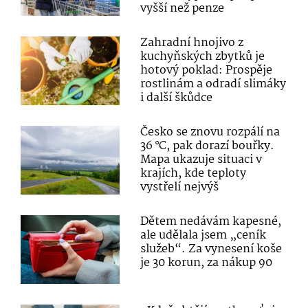
vyšší než penze
Zahradní hnojivo z
kuchyňských zbytků je
hotový poklad: Prospěje
rostlinám a odradí slimáky
i další škůdce
Česko se znovu rozpálí na
36 °C, pak dorazí bouřky.
Mapa ukazuje situaci v
krajích, kde teploty
vystřelí nejvýš
Dětem nedávám kapesné,
ale udělala jsem „ceník
služeb“. Za vynesení koše
je 30 korun, za nákup 90