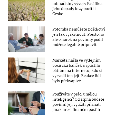
mimořádný vývoj v Pacifiku.
Jeho dopady brzy pocítí i
Česko
Potomka nemůžete z dědictví
jen tak vyškrtnout. Přesto ho
ale o nárok na povinný podíl
můžete legálně připravit
Markéta našla ve výdejním
boxu cizí balíček a spustila
pátrání na internetu, kdo si
vyzvedl ten její. Reakce lidí
byly překvapivé
Používáte v práci umělou
inteligenci? Od srpna budete
povinni její využití přiznat,
jinak hrozí finanční postih