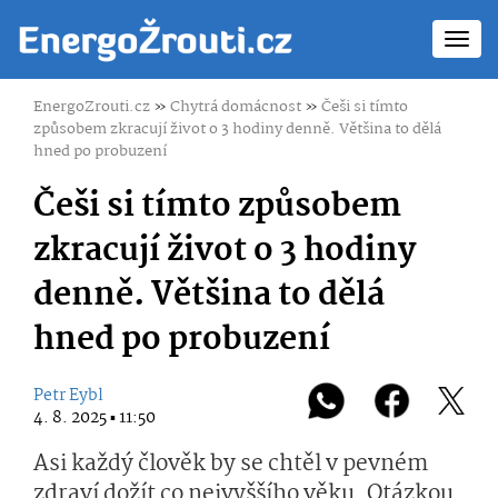
Toggl
navig
EnergoZrouti.cz
»
Chytrá domácnost
»
Češi si tímto
způsobem zkracují život o 3 hodiny denně. Většina to dělá
hned po probuzení
Češi si tímto způsobem
zkracují život o 3 hodiny
denně. Většina to dělá
hned po probuzení
Petr Eybl
4. 8. 2025 ▪ 11:50
Asi každý člověk by se chtěl v pevném
zdraví dožít co nejvyššího věku. Otázkou