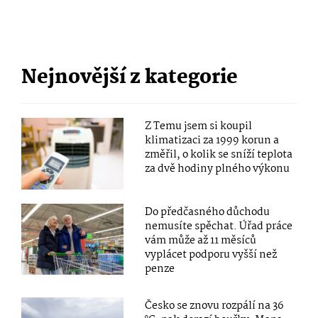
Nejnovější z kategorie
Z Temu jsem si koupil
klimatizaci za 1999 korun a
změřil, o kolik se sníží teplota
za dvě hodiny plného výkonu
Do předčasného důchodu
nemusíte spěchat. Úřad práce
vám může až 11 měsíců
vyplácet podporu vyšší než
penze
Česko se znovu rozpálí na 36