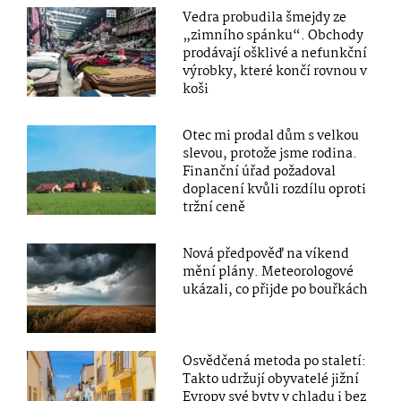
Vedra probudila šmejdy ze
„zimního spánku“. Obchody
prodávají ošklivé a nefunkční
výrobky, které končí rovnou v
koši
Otec mi prodal dům s velkou
slevou, protože jsme rodina.
Finanční úřad požadoval
doplacení kvůli rozdílu oproti
tržní ceně
Nová předpověď na víkend
mění plány. Meteorologové
ukázali, co přijde po bouřkách
Osvědčená metoda po staletí:
Takto udržují obyvatelé jižní
Evropy své byty v chladu i bez