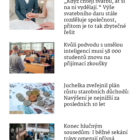
„Když chtějí svatbu, ať si
na ni vydělají.“ Výše
svatebního daru stále
rozděluje společnost,
přitom je to tak zbytečné
řešit
Kvůli podvodu s umělou
inteligencí musí 58 000
studentů znovu na
přijímací zkoušky
Juchelka zveřejnil plán
růstu starobních důchodů:
Navýšení je nejnižší za
posledních 10 let
Konec hlučným
sousedům: I běžné sekání
trávy omezují přísná