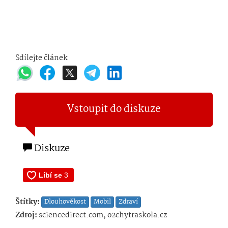
Sdílejte článek
Vstoupit do diskuze
Diskuze
Štítky:
Dlouhověkost
Mobil
Zdraví
Zdroj:
sciencedirect.com, o2chytraskola.cz