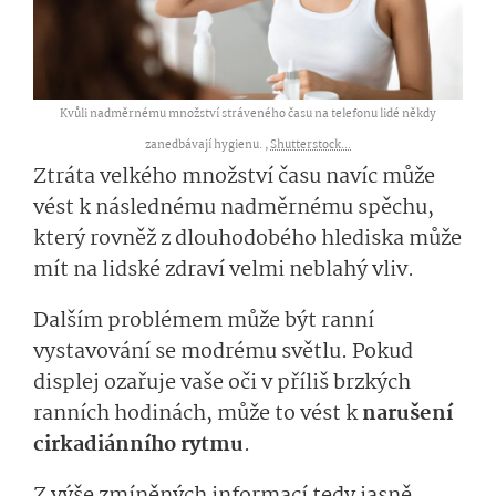
Kvůli nadměrnému množství stráveného času na telefonu lidé někdy
zanedbávají hygienu. ,
Shutterstock...
Ztráta velkého množství času navíc může
vést k následnému nadměrnému spěchu,
který rovněž z dlouhodobého hlediska může
mít na lidské zdraví velmi neblahý vliv.
Dalším problémem může být ranní
vystavování se modrému světlu. Pokud
displej ozařuje vaše oči v příliš brzkých
ranních hodinách, může to vést k
narušení
cirkadiánního rytmu
.