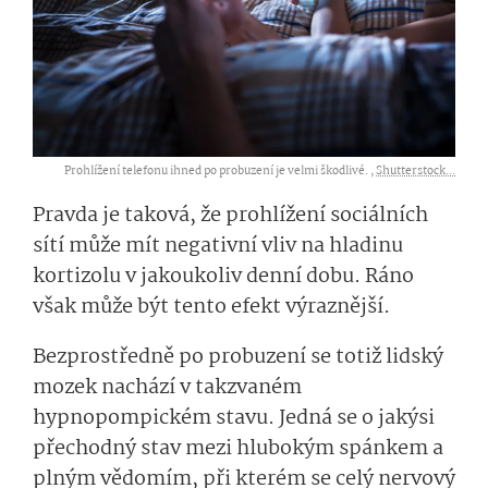
Prohlížení telefonu ihned po probuzení je velmi škodlivé. ,
Shutterstock...
Pravda je taková, že prohlížení sociálních
sítí může mít negativní vliv na hladinu
kortizolu v jakoukoliv denní dobu. Ráno
však může být tento efekt výraznější.
Bezprostředně po probuzení se totiž lidský
mozek nachází v takzvaném
hypnopompickém stavu. Jedná se o jakýsi
přechodný stav mezi hlubokým spánkem a
plným vědomím, při kterém se celý nervový