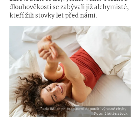
dlouhověkosti se zabývali již alchymisté,
kteří žili stovky let před námi.
Řada lidí se po probuzení dopouští výrazné chyby.
Foto
: Shutterstock