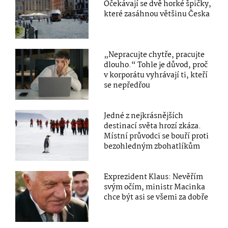
Očekávají se dvě horké špičky,
které zasáhnou většinu Česka
„Nepracujte chytře, pracujte
dlouho.“ Tohle je důvod, proč
v korporátu vyhrávají ti, kteří
se nepředřou
Jedné z nejkrásnějších
destinací světa hrozí zkáza.
Místní průvodci se bouří proti
bezohledným zbohatlíkům
Exprezident Klaus: Nevěřím
svým očím, ministr Macinka
chce být asi se všemi za dobře