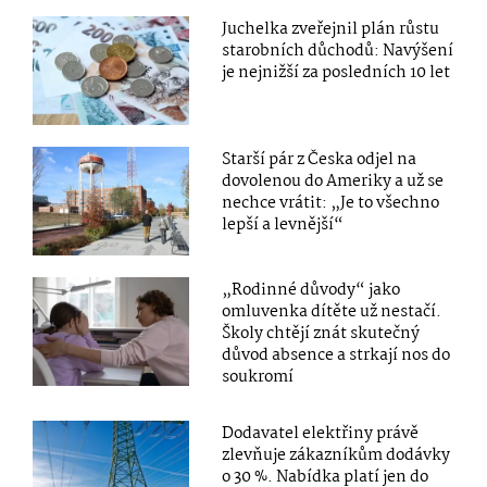
Juchelka zveřejnil plán růstu
starobních důchodů: Navýšení
je nejnižší za posledních 10 let
Starší pár z Česka odjel na
dovolenou do Ameriky a už se
nechce vrátit: „Je to všechno
lepší a levnější“
„Rodinné důvody“ jako
omluvenka dítěte už nestačí.
Školy chtějí znát skutečný
důvod absence a strkají nos do
soukromí
Dodavatel elektřiny právě
zlevňuje zákazníkům dodávky
o 30 %. Nabídka platí jen do