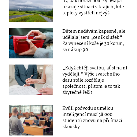
°C, pak dorazí bouřky. Mapa
ukazuje situaci v krajích, kde
teploty vystřelí nejvýš
Dětem nedávám kapesné, ale
udělala jsem „ceník služeb“.
Za vynesení koše je 30 korun,
za nákup 90
„Když chtějí svatbu, ať si na ni
vydělají.“ Výše svatebního
daru stále rozděluje
společnost, přitom je to tak
zbytečné řešit
Kvůli podvodu s umělou
inteligencí musí 58 000
studentů znovu na přijímací
zkoušky