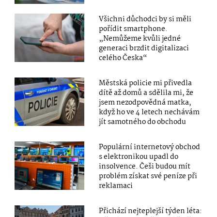
Všichni důchodci by si měli
pořídit smartphone.
„Nemůžeme kvůli jedné
generaci brzdit digitalizaci
celého Česka“
Městská policie mi přivedla
dítě až domů a sdělila mi, že
jsem nezodpovědná matka,
když ho ve 4 letech nechávám
jít samotného do obchodu
Populární internetový obchod
s elektronikou upadl do
insolvence. Češi budou mít
problém získat své peníze při
reklamaci
Přichází nejteplejší týden léta: