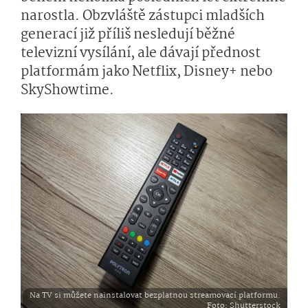
narostla. Obzvláště zástupci mladších
generací již příliš nesledují běžné
televizní vysílání, ale dávají přednost
platformám jako Netflix, Disney+ nebo
SkyShowtime.
Na TV si můžete nainstalovat bezplatnou streamovací platformu.
Foto
: Shutterstock