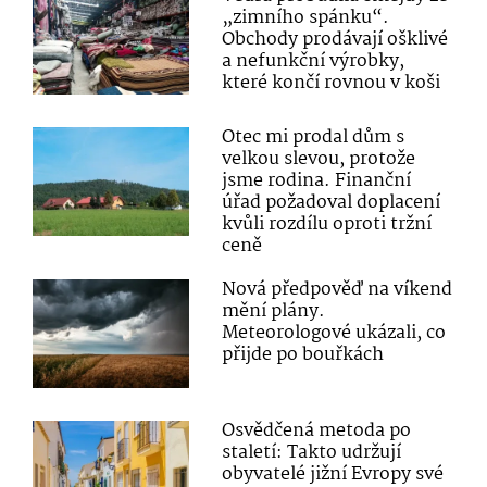
„zimního spánku“.
Obchody prodávají ošklivé
a nefunkční výrobky,
které končí rovnou v koši
Otec mi prodal dům s
velkou slevou, protože
jsme rodina. Finanční
úřad požadoval doplacení
kvůli rozdílu oproti tržní
ceně
Nová předpověď na víkend
mění plány.
Meteorologové ukázali, co
přijde po bouřkách
Osvědčená metoda po
staletí: Takto udržují
obyvatelé jižní Evropy své