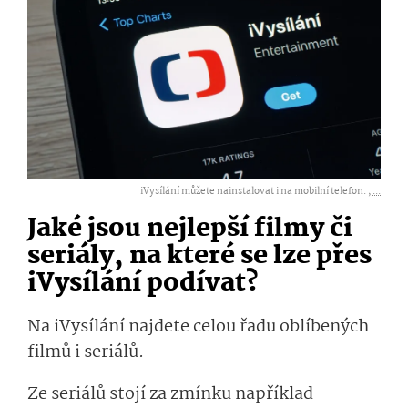
iVysílání můžete nainstalovat i na mobilní telefon. ,
...
Jaké jsou nejlepší filmy či
seriály, na které se lze přes
iVysílání podívat?
Na iVysílání najdete celou řadu oblíbených
filmů i seriálů.
Ze seriálů stojí za zmínku například