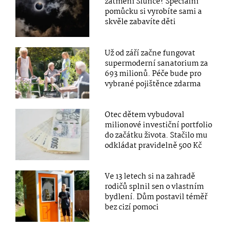
zatmění Slunce? Speciální
pomůcku si vyrobíte sami a
skvěle zabavíte děti
Už od září začne fungovat
supermoderní sanatorium za
693 milionů. Péče bude pro
vybrané pojištěnce zdarma
Otec dětem vybudoval
milionové investiční portfolio
do začátku života. Stačilo mu
odkládat pravidelně 500 Kč
Ve 13 letech si na zahradě
rodičů splnil sen o vlastním
bydlení. Dům postavil téměř
bez cizí pomoci