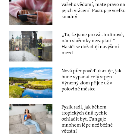
vašeho vědomí, máte právo na
jejich vrácení. Postup je vcelku
snadný
„To, že jsme pro vás hrdinové,
nám složenky nezaplatí.“
Hasiči se dožadují navýšení
mezd
Nová předpověď ukazuje, jak
bude vypadat celý srpen.
Výrazný zlom přijde už v
polovině měsíce
Fyzik radí, jak během
tropických dnů rychle
ochladit byt. Funguje
mnohem lépe než běžné
větrání