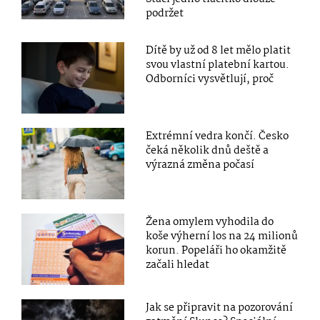
podržet
Dítě by už od 8 let mělo platit
svou vlastní platební kartou.
Odborníci vysvětlují, proč
Extrémní vedra končí. Česko
čeká několik dnů deště a
výrazná změna počasí
Žena omylem vyhodila do
koše výherní los na 24 milionů
korun. Popeláři ho okamžitě
začali hledat
Jak se připravit na pozorování