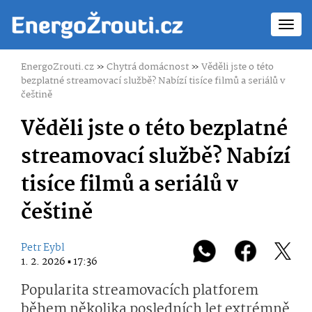
Toggl
navig
EnergoZrouti.cz
»
Chytrá domácnost
»
Věděli jste o této
bezplatné streamovací službě? Nabízí tisíce filmů a seriálů v
češtině
Věděli jste o této bezplatné
streamovací službě? Nabízí
tisíce filmů a seriálů v
češtině
Petr Eybl
1. 2. 2026 ▪ 17:36
Popularita streamovacích platforem
během několika posledních let extrémně