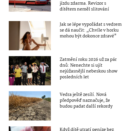
jízdu zdarma. Revizor s
dítětem neměl slitování
Jak se lépe vypořádat s vedrem
se dá naučit: „Chvíle v horku
mohou být dokonce zdravé"
Zatmění roku 2026 už za pár
dnů: Nenechte si ujít
nejúžasnější nebeskou show
posledních let
Vedra ještě zesílí. Nová
předpověď naznačuje, že
budou padat další rekordy
Když dítě utratí peníze bez