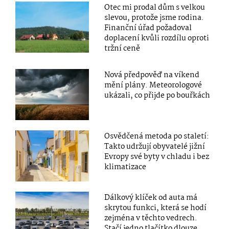
Otec mi prodal dům s velkou
slevou, protože jsme rodina.
Finanční úřad požadoval
doplacení kvůli rozdílu oproti
tržní ceně
Nová předpověď na víkend
mění plány. Meteorologové
ukázali, co přijde po bouřkách
Osvědčená metoda po staletí:
Takto udržují obyvatelé jižní
Evropy své byty v chladu i bez
klimatizace
Dálkový klíček od auta má
skrytou funkci, která se hodí
zejména v těchto vedrech.
Stačí jedno tlačítko dlouze