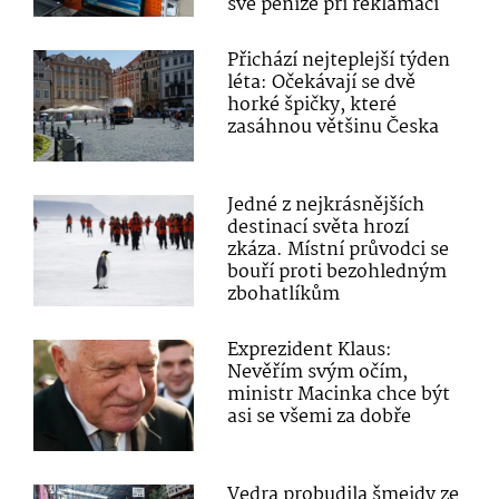
své peníze při reklamaci
Přichází nejteplejší týden
léta: Očekávají se dvě
horké špičky, které
zasáhnou většinu Česka
Jedné z nejkrásnějších
destinací světa hrozí
zkáza. Místní průvodci se
bouří proti bezohledným
zbohatlíkům
Exprezident Klaus:
Nevěřím svým očím,
ministr Macinka chce být
asi se všemi za dobře
Vedra probudila šmejdy ze