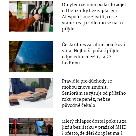
Omylem se nám podařilo odjet
od benzinky bez zaplacení.
Alespoň jsme zjistili, co se
stane a za jak dlouho se na to
přijde
Česko dnes zasáhne bouřková
vlna. Nejhorší počasí přijde
odpoledne mezi 15. a 22.
hodinou
Pravidla pro důchody se
mohou znovu změnit.
Seniorům se rýsuje od příštího
roku více peněz, než se
původně čekalo
11letý chlapec dostal pokutu za
jízdu bez lístku v pražské MHD
i přesto, že děti do 15 let mají