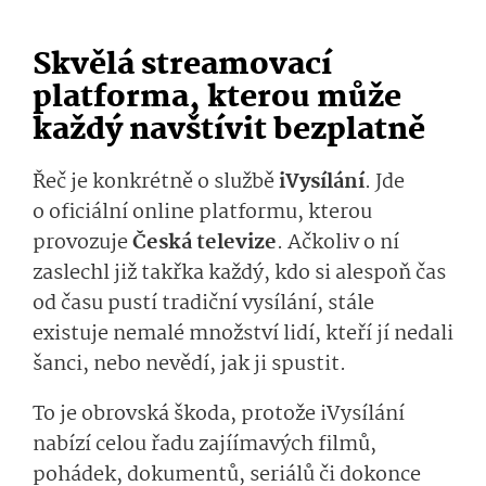
Skvělá streamovací
platforma, kterou může
každý navštívit bezplatně
Řeč je konkrétně o službě
iVysí­lání
. Jde
o oficiální online platformu, kterou
provozuje
Česká televize
. Ačkoliv o ní
zaslechl již takřka každý, kdo si alespoň čas
od času pustí tradiční vysílání, stále
existuje nemalé množství lidí, kteří jí nedali
šanci, nebo nevědí, jak ji spustit.
To je obrovská škoda, protože iVysílání
nabízí celou řadu zajíímavých filmů,
pohádek, dokumentů, seriálů či dokonce