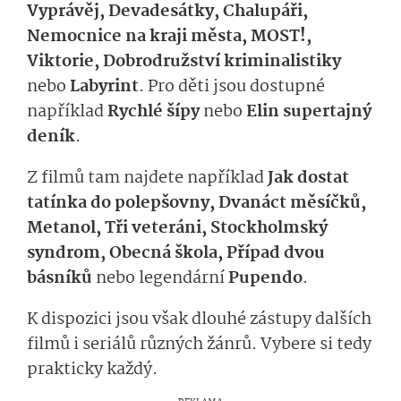
Vyprávěj, Devadesátky, Chalupáři,
Nemocnice na kraji města, MOST!,
Viktorie, Dobrodružství kriminalistiky
nebo
Labyrint
. Pro děti jsou dostupné
například
Rychlé šípy
nebo
Elin supertajný
deník
.
Z filmů tam najdete například
Jak dostat
tatínka do polepšovny, Dvanáct měsíčků,
Metanol, Tři veteráni, Stockholmský
syndrom, Obecná škola, Případ dvou
básníků
nebo
legendární
Pupendo
.
K dispozici jsou však dlouhé zástupy dalších
filmů i seriálů různých žánrů. Vybere si tedy
prakticky každý.