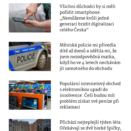
Všichni důchodci by si měli
pořídit smartphone.
„Nemůžeme kvůli jedné
generaci brzdit digitalizaci
celého Česka“
Městská policie mi přivedla
dítě až domů a sdělila mi, že
jsem nezodpovědná matka,
když ho ve 4 letech nechávám
jít samotného do obchodu
Populární internetový obchod
s elektronikou upadl do
insolvence. Češi budou mít
problém získat své peníze při
reklamaci
Přichází nejteplejší týden léta:
Očekávají se dvě horké špičky,