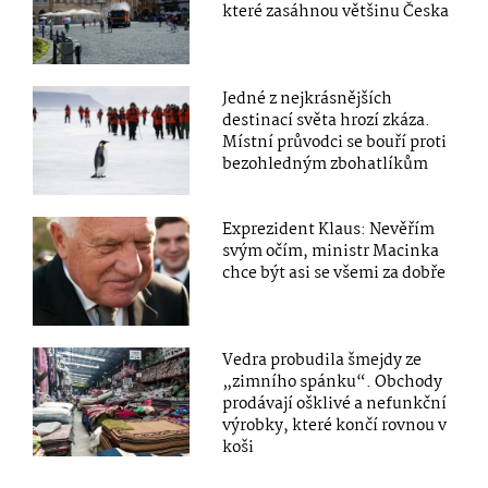
které zasáhnou většinu Česka
Jedné z nejkrásnějších
destinací světa hrozí zkáza.
Místní průvodci se bouří proti
bezohledným zbohatlíkům
Exprezident Klaus: Nevěřím
svým očím, ministr Macinka
chce být asi se všemi za dobře
Vedra probudila šmejdy ze
„zimního spánku“. Obchody
prodávají ošklivé a nefunkční
výrobky, které končí rovnou v
koši