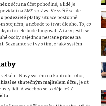
ěz z účtu na účet pohodlné, a lidé je
povídají na SMS zprávy. Ve světě se ale
o podezřelé platby
situace postupně
om stejném, a nebude to trvat dlouho. To, co
 jakým to celé bude fungovat. A taky jestli se
ruhé osoby najednou nestane
proces na
ní
. Seznamte se i vy s tím, o jaký systém
latby
e velkém. Nový systém na kontrolu toho,
ouhlasí se skutečným majitelem účtu
, je už
sty lidí. A všechno se to děje ještě
účtu
.