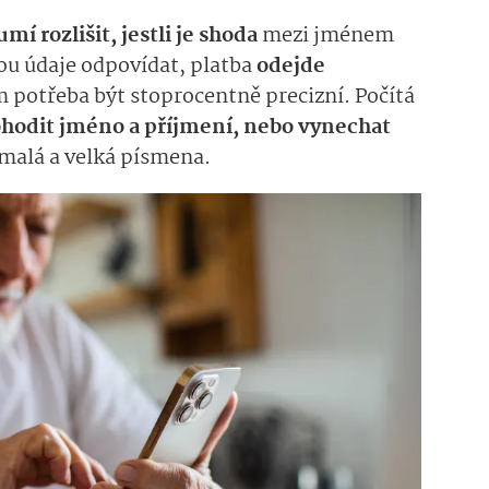
umí rozlišit, jestli je shoda
mezi jménem
ou údaje odpovídat, platba
odejde
m potřeba být stoprocentně precizní. Počítá
hodit jméno a příjmení, nebo vynechat
 malá a velká písmena.