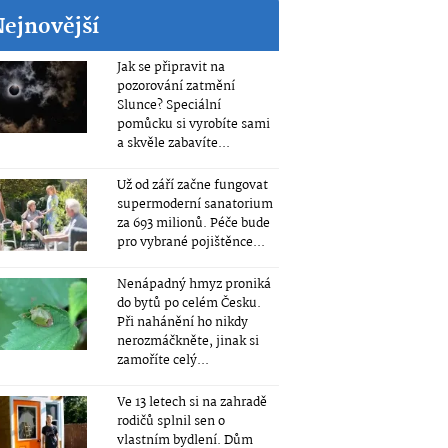
Nejnovější
Jak se připravit na
pozorování zatmění
Slunce? Speciální
pomůcku si vyrobíte sami
a skvěle zabavíte...
Už od září začne fungovat
supermoderní sanatorium
za 693 milionů. Péče bude
pro vybrané pojištěnce...
Nenápadný hmyz proniká
do bytů po celém Česku.
Při nahánění ho nikdy
nerozmáčkněte, jinak si
zamoříte celý...
Ve 13 letech si na zahradě
rodičů splnil sen o
vlastním bydlení. Dům