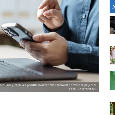
esílání plateb vás přinutí dvakrát zkontrolovat správnost příjemce
Foto
: Shutterstock