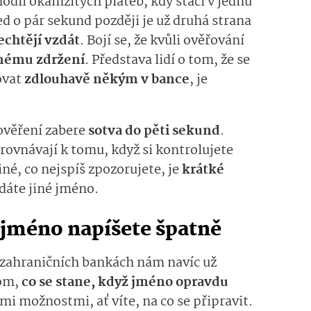
ohodlí okamžitých plateb, kdy stačí v jednu
ed o pár sekund později je už druhá strana
echtějí vzdát
. Bojí se, že kvůli ověřování
nému zdržení
. Představa lidí o tom, že se
ovat
zdlouhavě někým v bance
, je
 ověření zabere
sotva do pěti sekund
.
ovnávají k tomu, když si kontrolujete
iné, co nejspíš zpozorujete, je
krátké
adáte jiné jméno.
 jméno napíšete špatně
 zahraničních bankách nám navíc už
tom,
co se stane, když jméno opravdu
mi možnostmi, ať víte, na co se připravit.