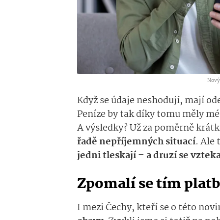
Nový 
Když se údaje neshodují, mají od
Peníze by tak díky tomu měly mé
A výsledky? Už za poměrně krátk
řadě nepříjemných situací
. Ale
jedni tleskají – a druzí se vzteka
Zpomalí se tím plat
I mezi Čechy, kteří se o této novi