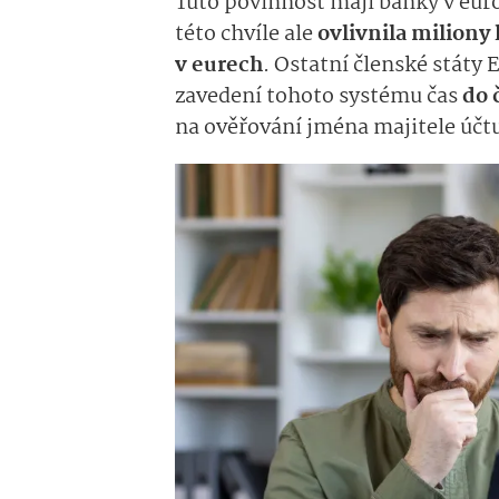
Tuto povinnost mají banky v eur
této chvíle ale
ovlivnila miliony 
v eurech
. Ostatní členské státy
zavedení tohoto systému čas
do 
na ověřování jména majitele účtu