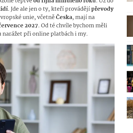
ozóně teprve
od října minulého roku
. Už do
lidí
. Jde ale jen o ty, kteří provádějí
převody
 Evropské unie, včetně
Česka
, mají na
července 2027
. Od té chvíle bychom měli
 narážet při online platbách i my.