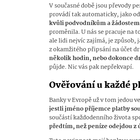
V současné době jsou převody pen
provádí tak automaticky, jako od
kvůli podvodníkům a žádostem 
proměnila. U nás se pracuje na t
ale lidi nejvíc zajímá, je způsob,
z okamžitého připsání na účet d
několik hodin, nebo dokonce d
půjde. Nic vás pak nepřekvapí.
Ověřování u každé p
Banky v Evropě už v tom jedou v
jestli jméno příjemce platby s
součástí každodenního života spou
předtím, než peníze odejdou z 