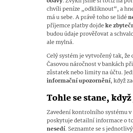
obavy
. Zvykli jsme si totiž na p
chvíli peníze „odkliknout“, a hn
má u sebe. A právě toho se lidé
n
příjemce platby dojde
ke zbyteč
budou údaje prověřovat a schval
ale mylná.
Celý systém je vytvořený tak, že
Časovou náročnost v bankách přir
zůstatek nebo limity na účtu. Jed
informační upozornění
, když z
Tohle se stane, když
Zavedení kontrolního systému v
poskytuje detailní informace o 
nesedí
. Seznamte se s jednotlivý