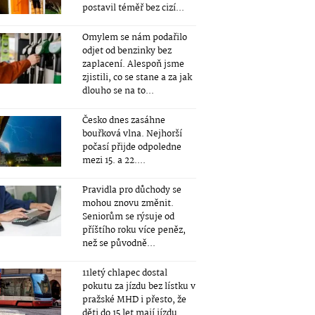
postavil téměř bez cizí...
Omylem se nám podařilo
odjet od benzinky bez
zaplacení. Alespoň jsme
zjistili, co se stane a za jak
dlouho se na to...
Česko dnes zasáhne
bouřková vlna. Nejhorší
počasí přijde odpoledne
mezi 15. a 22....
Pravidla pro důchody se
mohou znovu změnit.
Seniorům se rýsuje od
příštího roku více peněz,
než se původně...
11letý chlapec dostal
pokutu za jízdu bez lístku v
pražské MHD i přesto, že
děti do 15 let mají jízdu