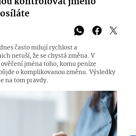
dou kontrolovat jméno
osíláte
nes často milují rychlost a
nich netuší, že se chystá změna. V
t ověření jména toho, komu peníze
že půjde o komplikovanou změnu. Výsledky
 je na tom pravdy.