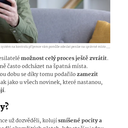
systém na kontrolu příjemce vám pomůže odeslat peníze na správné místo ,
...
esilatelé
možnost celý proces ještě zvrátit
.
ně často odcházet na špatná místa.
ou dobu se díky tomu podařilo
zamezit
 tak jako u všech novinek, které nastanou,
jí
.
by?
nce už dozvěděli, kolují
smíšené pocity a