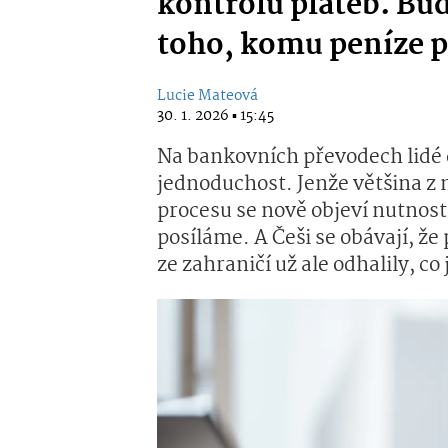
kontrolu plateb. Bu
toho, komu peníze p
Lucie Mateová
30. 1. 2026 ▪ 15:45
Na bankovních převodech lidé d
jednoduchost. Jenže většina z 
procesu se nově objeví nutnos
posíláme. A Češi se obávají, 
ze zahraničí už ale odhalily, co