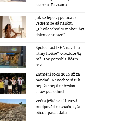
zdarma. Revizor s...
Jak se lépe vypořádat s
vedrem se dá naučit:
„Chvíle v horku mohou být
dokonce zdravé"...
Společnost IKEA navrhla
„tiny house“ o rozloze 34
m², aby pomohla lidem
bez...
Zatmění roku 2026 už za
pár dnů: Nenechte si ujít
nejúžasnější nebeskou
show posledních...
Vedra ještě zesílí. Nová
předpověď naznačuje, že
budou padat další...