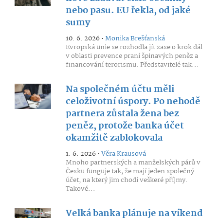
nebo pasu. EU řekla, od jaké
sumy
10. 6. 2026 •
Monika Brešťanská
Evropská unie se rozhodla jít zase o krok dál
v oblasti prevence praní špinavých peněz a
financování terorismu. Představitelé tak...
Na společném účtu měli
celoživotní úspory. Po nehodě
partnera zůstala žena bez
peněz, protože banka účet
okamžitě zablokovala
1. 6. 2026 •
Věra Krausová
Mnoho partnerských a manželských párů v
Česku funguje tak, že mají jeden společný
účet, na který jim chodí veškeré příjmy.
Takové...
Velká banka plánuje na víkend