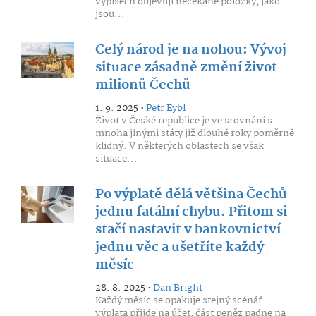
výpisech objevují nečekané položky, jako
jsou...
Celý národ je na nohou: Vývoj
situace zásadně změní život
milionů Čechů
1. 9. 2025 •
Petr Eybl
Život v České republice je ve srovnání s
mnoha jinými státy již dlouhé roky poměrně
klidný. V některých oblastech se však
situace...
Po výplatě dělá většina Čechů
jednu fatální chybu. Přitom si
stačí nastavit v bankovnictví
jednu věc a ušetříte každý
měsíc
28. 8. 2025 •
Dan Bright
Každý měsíc se opakuje stejný scénář -
výplata přijde na účet, část peněz padne na