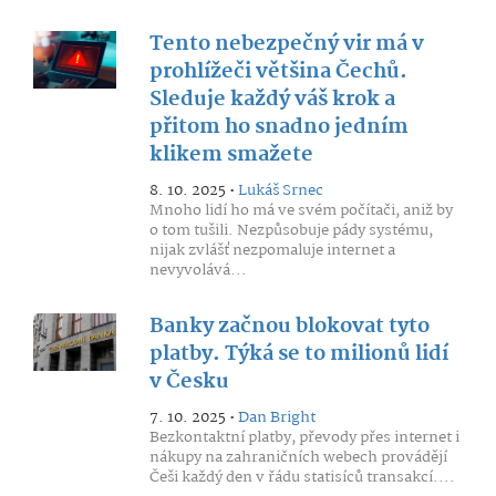
Tento nebezpečný vir má v
prohlížeči většina Čechů.
Sleduje každý váš krok a
přitom ho snadno jedním
klikem smažete
8. 10. 2025 •
Lukáš Srnec
Mnoho lidí ho má ve svém počítači, aniž by
o tom tušili. Nezpůsobuje pády systému,
nijak zvlášť nezpomaluje internet a
nevyvolává...
Banky začnou blokovat tyto
platby. Týká se to milionů lidí
v Česku
7. 10. 2025 •
Dan Bright
Bezkontaktní platby, převody přes internet i
nákupy na zahraničních webech provádějí
Češi každý den v řádu statisíců transakcí....