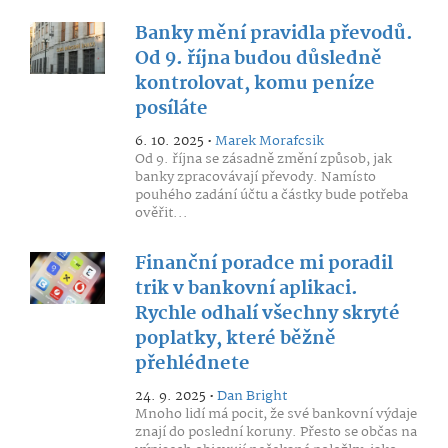
Banky mění pravidla převodů.
Od 9. října budou důsledně
kontrolovat, komu peníze
posíláte
6. 10. 2025 •
Marek Morafcsik
Od 9. října se zásadně změní způsob, jak
banky zpracovávají převody. Namísto
pouhého zadání účtu a částky bude potřeba
ověřit...
Finanční poradce mi poradil
trik v bankovní aplikaci.
Rychle odhalí všechny skryté
poplatky, které běžně
přehlédnete
24. 9. 2025 •
Dan Bright
Mnoho lidí má pocit, že své bankovní výdaje
znají do poslední koruny. Přesto se občas na