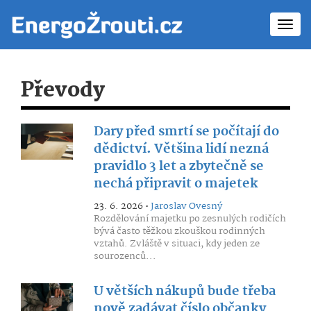
Toggl
navig
Převody
Dary před smrtí se počítají do
dědictví. Většina lidí nezná
pravidlo 3 let a zbytečně se
nechá připravit o majetek
23. 6. 2026 •
Jaroslav Ovesný
Rozdělování majetku po zesnulých rodičích
bývá často těžkou zkouškou rodinných
vztahů. Zvláště v situaci, kdy jeden ze
sourozenců...
U větších nákupů bude třeba
nově zadávat číslo občanky