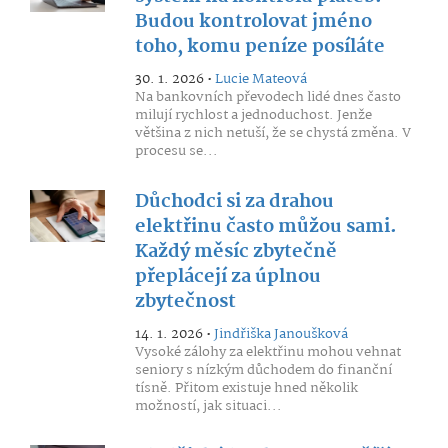
Budou kontrolovat jméno
toho, komu peníze posíláte
30. 1. 2026 •
Lucie Mateová
Na bankovních převodech lidé dnes často
milují rychlost a jednoduchost. Jenže
většina z nich netuší, že se chystá změna. V
procesu se...
Důchodci si za drahou
elektřinu často můžou sami.
Každý měsíc zbytečně
přeplácejí za úplnou
zbytečnost
14. 1. 2026 •
Jindřiška Janoušková
Vysoké zálohy za elektřinu mohou vehnat
seniory s nízkým důchodem do finanční
tísně. Přitom existuje hned několik
možností, jak situaci...