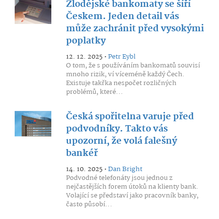
Zlodějské bankomaty se šíří
Českem. Jeden detail vás
může zachránit před vysokými
poplatky
12. 12. 2025 •
Petr Eybl
O tom, že s používáním bankomatů souvisí
mnoho rizik, ví víceméně každý Čech.
Existuje takřka nespočet rozličných
problémů, které...
Česká spořitelna varuje před
podvodníky. Takto vás
upozorní, že volá falešný
bankéř
14. 10. 2025 •
Dan Bright
Podvodné telefonáty jsou jednou z
nejčastějších forem útoků na klienty bank.
Volající se představí jako pracovník banky,
často působí...