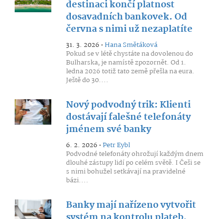
destinaci končí platnost
dosavadních bankovek. Od
června s nimi už nezaplatíte
31. 3. 2026 •
Hana Smětáková
Pokud se v létě chystáte na dovolenou do
Bulharska, je namístě zpozornět. Od 1.
ledna 2026 totiž tato země přešla na eura.
Ještě do 30....
Nový podvodný trik: Klienti
dostávají falešné telefonáty
jménem své banky
6. 2. 2026 •
Petr Eybl
Podvodné telefonáty ohrožují každým dnem
dlouhé zástupy lidí po celém světě. I Češi se
s nimi bohužel setkávají na pravidelné
bázi....
Banky mají nařízeno vytvořit
systém na kontrolu plateb.