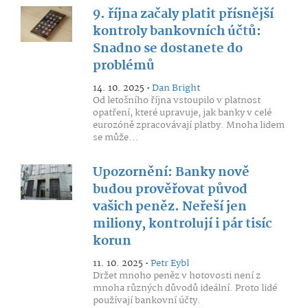
9. října začaly platit přísnější
kontroly bankovních účtů:
Snadno se dostanete do
problémů
14. 10. 2025 •
Dan Bright
Od letošního října vstoupilo v platnost
opatření, které upravuje, jak banky v celé
eurozóně zpracovávají platby. Mnoha lidem
se může...
Upozornění: Banky nově
budou prověřovat původ
vašich peněz. Neřeší jen
miliony, kontrolují i pár tisíc
korun
11. 10. 2025 •
Petr Eybl
Držet mnoho peněz v hotovosti není z
mnoha různých důvodů ideální. Proto lidé
používají bankovní účty.