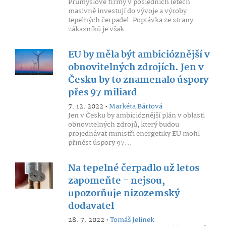
Průmyslové firmy v posledních letech
masivně investují do vývoje a výroby
tepelných čerpadel. Poptávka ze strany
zákazníků je však...
EU by měla být ambicióznější v
obnovitelných zdrojích. Jen v
Česku by to znamenalo úspory
přes 97 miliard
7. 12. 2022 •
Markéta Bártová
Jen v Česku by ambicióznější plán v oblasti
obnovitelných zdrojů, který budou
projednávat ministři energetiky EU mohl
přinést úspory 97...
Na tepelné čerpadlo už letos
zapomeňte - nejsou,
upozorňuje nizozemský
dodavatel
28. 7. 2022 •
Tomáš Jelínek