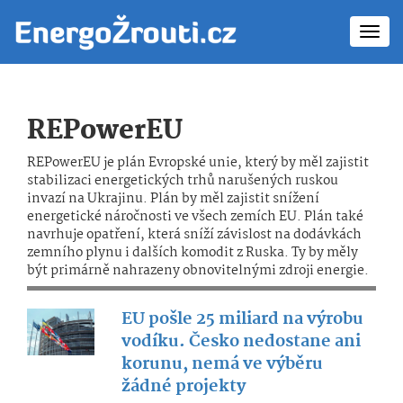
Toggl
navig
REPowerEU
REPowerEU je plán Evropské unie, který by měl zajistit
stabilizaci energetických trhů narušených ruskou
invazí na Ukrajinu. Plán by měl zajistit snížení
energetické náročnosti ve všech zemích EU. Plán také
navrhuje opatření, která sníží závislost na dodávkách
zemního plynu i dalších komodit z Ruska. Ty by měly
být primárně nahrazeny obnovitelnými zdroji energie.
EU pošle 25 miliard na výrobu
vodíku. Česko nedostane ani
korunu, nemá ve výběru
žádné projekty