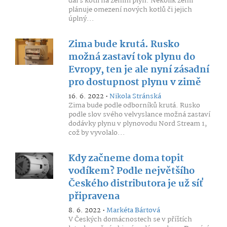
dál s kotli na zemní plyn. Několik zemí
plánuje omezení nových kotlů či jejich
úplný...
Zima bude krutá. Rusko
možná zastaví tok plynu do
Evropy, ten je ale nyní zásadní
pro dostupnost plynu v zimě
16. 6. 2022 •
Nikola Stránská
Zima bude podle odborníků krutá. Rusko
podle slov svého velvyslance možná zastaví
dodávky plynu v plynovodu Nord Stream 1,
což by vyvolalo...
Kdy začneme doma topit
vodíkem? Podle největšího
Českého distributora je už síť
připravena
8. 6. 2022 •
Markéta Bártová
V Českých domácnostech se v příštích