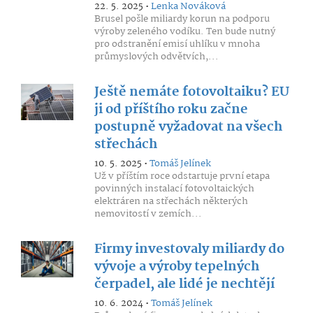
22. 5. 2025 •
Lenka Nováková
Brusel pošle miliardy korun na podporu
výroby zeleného vodíku. Ten bude nutný
pro odstranění emisí uhlíku v mnoha
průmyslových odvětvích,...
Ještě nemáte fotovoltaiku? EU
ji od příštího roku začne
postupně vyžadovat na všech
střechách
10. 5. 2025 •
Tomáš Jelínek
Už v příštím roce odstartuje první etapa
povinných instalací fotovoltaických
elektráren na střechách některých
nemovitostí v zemích...
Firmy investovaly miliardy do
vývoje a výroby tepelných
čerpadel, ale lidé je nechtějí
10. 6. 2024 •
Tomáš Jelínek