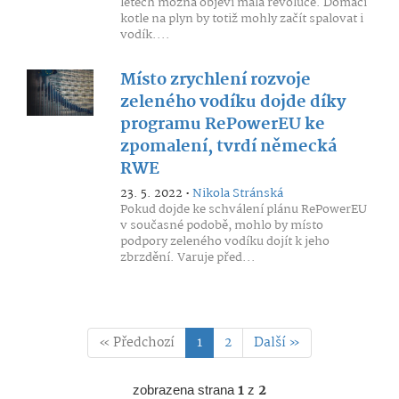
letech možná objeví malá revoluce. Domácí
kotle na plyn by totiž mohly začít spalovat i
vodík....
Místo zrychlení rozvoje
zeleného vodíku dojde díky
programu RePowerEU ke
zpomalení, tvrdí německá
RWE
23. 5. 2022 •
Nikola Stránská
Pokud dojde ke schválení plánu RePowerEU
v současné podobě, mohlo by místo
podpory zeleného vodíku dojít k jeho
zbrzdění. Varuje před...
« Předchozí
1
2
Další »
zobrazena strana
1
z
2