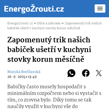
Toggl
navig
EnergoZrouti.cz
»
Dům a zahrada
»
Zapomenutý trik našich
babiček ušetří v kuchyni stovky korun měsíčně
Zapomenutý trik našich
babiček ušetří v kuchyni
stovky korun měsíčně
Monika Brešťanská
26. 9. 2025 ▪ 13:49
Babičky často musely hospodařit s
minimálním rozpočtem nebo si vystačit s
tím, co zrovna bylo. Díky tomu se tak
naučily využít v kuchyni vše do