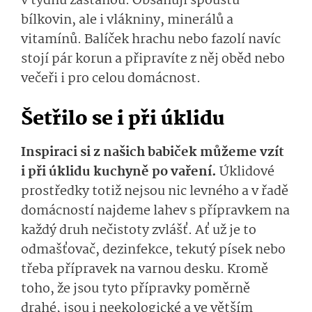
v týdnu zastanou. Obsahují spoustu
bílkovin, ale i vlákniny, minerálů a
vitamínů. Balíček hrachu nebo fazolí navíc
stojí pár korun a připravíte z něj oběd nebo
večeři i pro celou domácnost.
Šetřilo se i při úklidu
Inspiraci si z našich babiček můžeme vzít
i při úklidu kuchyně po vaření.
Úklidové
prostředky totiž nejsou nic levného a v řadě
domácností najdeme lahev s přípravkem na
každý druh nečistoty zvlášť. Ať už je to
odmašťovač, dezinfekce, tekutý písek nebo
třeba přípravek na varnou desku. Kromě
toho, že jsou tyto přípravky poměrně
drahé, jsou i neekologické a ve větším