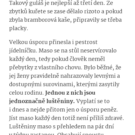
Takový guláš je nejlepší až třetí den. Ze
zbytků kuřete se zase dělalo rizoto a pokud
zbyla bramborová kaše, připravily se třeba
placky.
Velkou úsporu přinesla i pestrost
jídelníčku. Maso se na stůl neservírovalo
každý den, tedy pokud člověk neměl
přebytky z vlastního chovu. Bylo běžné, že
jej ženy pravidelně nahrazovaly levnými a
dostupnými surovinami, kterými zasytily
celou rodinu.
Jednou z nich jsou
jednoznačně luštěniny.
Vyplatí se to
i dnes a nejde přitom jen o úsporu peněz.
Jíst maso každý den totiž není příliš zdravé.
Luštěniny maso s přehledem na pár dní