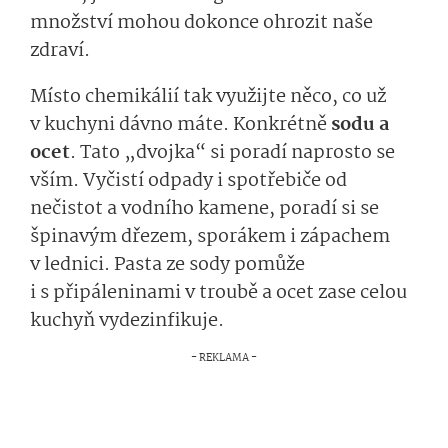
množství mohou dokonce ohrozit naše
zdraví.
Místo chemikálií tak využijte něco, co už
v kuchyni dávno máte. Konkrétně
sodu a
ocet
. Tato „dvojka“ si poradí naprosto se
vším. Vyčistí odpady i spotřebiče od
nečistot a vodního kamene, poradí si se
špinavým dřezem, sporákem i zápachem
v lednici. Pasta ze sody pomůže
i s připáleninami v troubě a ocet zase celou
kuchyň vydezinfikuje.