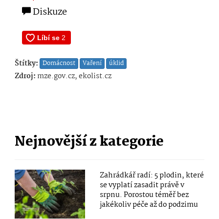
Diskuze
Štítky:
Domácnost
Vaření
úklid
Zdroj:
mze.gov.cz, ekolist.cz
Nejnovější z kategorie
Zahrádkář radí: 5 plodin, které
se vyplatí zasadit právě v
srpnu. Porostou téměř bez
jakékoliv péče až do podzimu