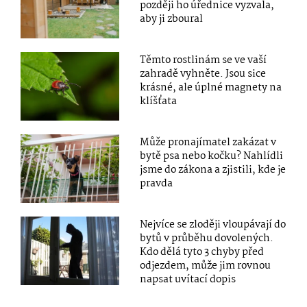
později ho úřednice vyzvala,
aby ji zboural
Těmto rostlinám se ve vaší
zahradě vyhněte. Jsou sice
krásné, ale úplné magnety na
klíšťata
Může pronajímatel zakázat v
bytě psa nebo kočku? Nahlídli
jsme do zákona a zjistili, kde je
pravda
Nejvíce se zloději vloupávají do
bytů v průběhu dovolených.
Kdo dělá tyto 3 chyby před
odjezdem, může jim rovnou
napsat uvítací dopis