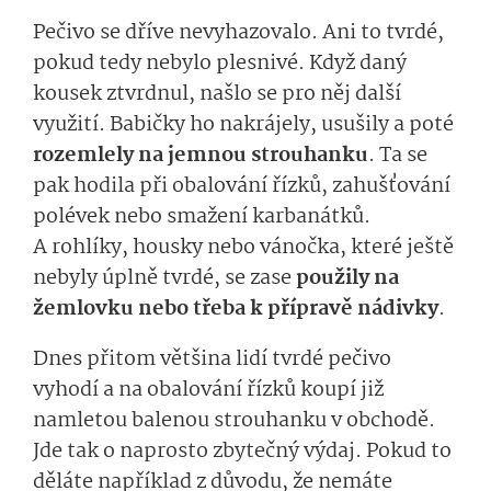
Pečivo se dříve nevyhazovalo. Ani to tvrdé,
pokud tedy nebylo plesnivé. Když daný
kousek ztvrdnul, našlo se pro něj další
využití. Babičky ho nakrájely, usušily a poté
rozemlely na jemnou strouhanku
. Ta se
pak hodila při obalování řízků, zahušťování
polévek nebo smažení karbanátků.
A rohlíky, housky nebo vánočka, které ještě
nebyly úplně tvrdé, se zase
použily na
žemlovku nebo třeba k přípravě nádivky
.
Dnes přitom většina lidí tvrdé pečivo
vyhodí a na obalování řízků koupí již
namletou balenou strouhanku v obchodě.
Jde tak o naprosto zbytečný výdaj. Pokud to
děláte například z důvodu, že nemáte