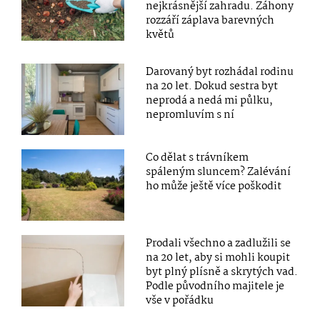
nejkrásnější zahradu. Záhony
rozzáří záplava barevných
květů
Darovaný byt rozhádal rodinu
na 20 let. Dokud sestra byt
neprodá a nedá mi půlku,
nepromluvím s ní
Co dělat s trávníkem
spáleným sluncem? Zalévání
ho může ještě více poškodit
Prodali všechno a zadlužili se
na 20 let, aby si mohli koupit
byt plný plísně a skrytých vad.
Podle původního majitele je
vše v pořádku