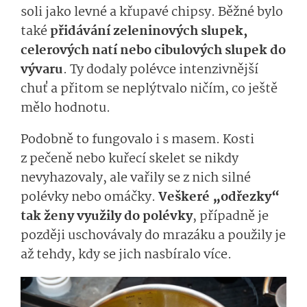
soli jako levné a křupavé chipsy. Běžné bylo
také
přidávání zeleninových slupek,
celerových natí nebo cibulových slupek do
vývaru
. Ty dodaly polévce intenzivnější
chuť a přitom se neplýtvalo ničím, co ještě
mělo hodnotu.
Podobně to fungovalo i s masem. Kosti
z pečeně nebo kuřecí skelet se nikdy
nevyhazovaly, ale vařily se z nich silné
polévky nebo omáčky.
Veškeré „odřezky“
tak ženy využily do polévky
, případně je
později uschovávaly do mrazáku a použily je
až tehdy, kdy se jich nasbíralo více.