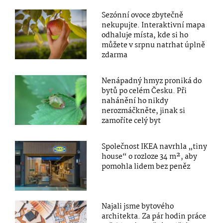
Sezónní ovoce zbytečně
nekupujte. Interaktivní mapa
odhaluje místa, kde si ho
můžete v srpnu natrhat úplně
zdarma
Nenápadný hmyz proniká do
bytů po celém Česku. Při
nahánění ho nikdy
nerozmáčkněte, jinak si
zamoříte celý byt
Společnost IKEA navrhla „tiny
house“ o rozloze 34 m², aby
pomohla lidem bez peněz
Najali jsme bytového
architekta. Za pár hodin práce