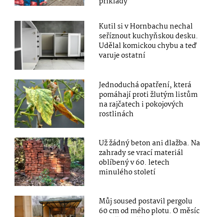
příklady
Kutil si v Hornbachu nechal
seříznout kuchyňskou desku.
Udělal komickou chybu a teď
varuje ostatní
Jednoduchá opatření, která
pomáhají proti žlutým listům
na rajčatech i pokojových
rostlinách
Už žádný beton ani dlažba. Na
zahrady se vrací materiál
oblíbený v 60. letech
minulého století
Můj soused postavil pergolu
60 cm od mého plotu. O měsíc