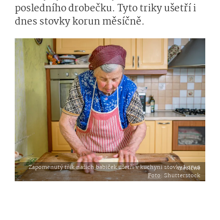
posledního drobečku. Tyto triky ušetří i
dnes stovky korun měsíčně.
Zapomenutý trik našich babiček ušetří v kuchyni stovky korun měsíčně
Foto
: Shutterstock