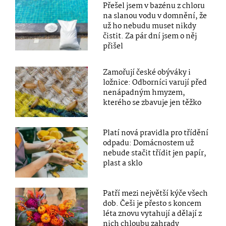
Přešel jsem v bazénu z chloru
na slanou vodu v domnění, že
už ho nebudu muset nikdy
čistit. Za pár dní jsem o něj
přišel
Zamořují české obýváky i
ložnice: Odborníci varují před
nenápadným hmyzem,
kterého se zbavuje jen těžko
Platí nová pravidla pro třídění
odpadu: Domácnostem už
nebude stačit třídit jen papír,
plast a sklo
Patří mezi největší kýče všech
dob. Češi je přesto s koncem
léta znovu vytahují a dělají z
nich chloubu zahrady