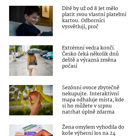
Dítě by už od 8 let mělo
platit svou vlastní platební
kartou. Odborníci
vysvětlují, proč
Extrémní vedra končí.
Česko čeká několik dnů
deště a výrazná změna
počasí
Sezónní ovoce zbytečně
nekupujte. Interaktivní
mapa odhaluje místa, kde
si ho můžete v srpnu
natrhat úplně zdarma
Žena omylem vyhodila do
koše výherní los na 24