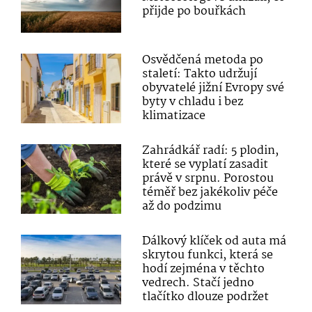
přijde po bouřkách
Osvědčená metoda po
staletí: Takto udržují
obyvatelé jižní Evropy své
byty v chladu i bez
klimatizace
Zahrádkář radí: 5 plodin,
které se vyplatí zasadit
právě v srpnu. Porostou
téměř bez jakékoliv péče
až do podzimu
Dálkový klíček od auta má
skrytou funkci, která se
hodí zejména v těchto
vedrech. Stačí jedno
tlačítko dlouze podržet