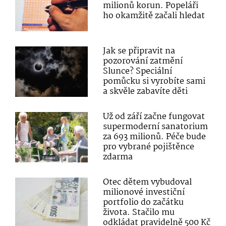
milionů korun. Popeláři
ho okamžitě začali hledat
Jak se připravit na
pozorování zatmění
Slunce? Speciální
pomůcku si vyrobíte sami
a skvěle zabavíte děti
Už od září začne fungovat
supermoderní sanatorium
za 693 milionů. Péče bude
pro vybrané pojištěnce
zdarma
Otec dětem vybudoval
milionové investiční
portfolio do začátku
života. Stačilo mu
odkládat pravidelně 500 Kč