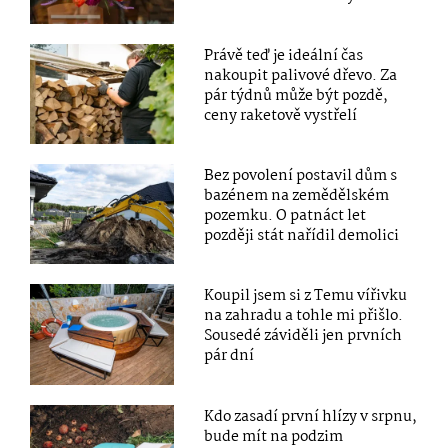
Právě teď je ideální čas
nakoupit palivové dřevo. Za
pár týdnů může být pozdě,
ceny raketově vystřelí
Bez povolení postavil dům s
bazénem na zemědělském
pozemku. O patnáct let
později stát nařídil demolici
Koupil jsem si z Temu vířivku
na zahradu a tohle mi přišlo.
Sousedé záviděli jen prvních
pár dní
Kdo zasadí první hlízy v srpnu,
bude mít na podzim