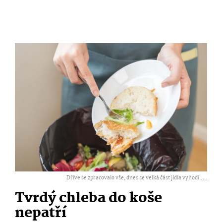
Dříve se zpracovalo vše, dnes se velká část jídla vyhodí ,
...
Tvrdý chleba do koše
nepatří