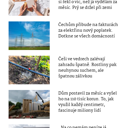
si řekl o víc, než já vydělám za
měsíc. Prý se držel při zemi
Čechům přibude na fakturách
za elektřinu nový poplatek.
Dotkne se všech domácností
Češi ve vedrech zalévají
zahradu špatně. Rostliny pak
neuhynou suchem, ale
špatnou zálivkou
Dům postavil za měsíc a vyšel
ho na 110 tisíc korun. To, jak
využil každý centimetr,
fascinuje miliony lidí
„Na co nemám peníze já,