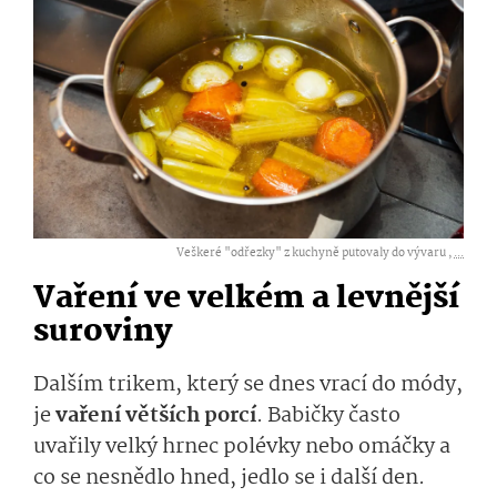
Veškeré "odřezky" z kuchyně putovaly do vývaru ,
...
Vaření ve velkém a levnější
suroviny
Dalším trikem, který se dnes vrací do módy,
je
vaření větších porcí
. Babičky často
uvařily velký hrnec polévky nebo omáčky a
co se nesnědlo hned, jedlo se i další den.