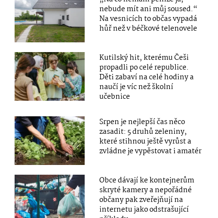
nebude mít ani můj soused.“
Na vesnicích to občas vypadá
hůř než v béčkové telenovele
Kutilský hit, kterému Češi
propadli po celé republice.
Děti zabaví na celé hodiny a
naučí je víc než školní
učebnice
Srpen je nejlepší čas něco
zasadit: 5 druhů zeleniny,
které stihnou ještě vyrůst a
zvládne je vypěstovat i amatér
Obce dávají ke kontejnerům
skryté kamery a nepořádné
občany pak zveřejňují na
internetu jako odstrašující