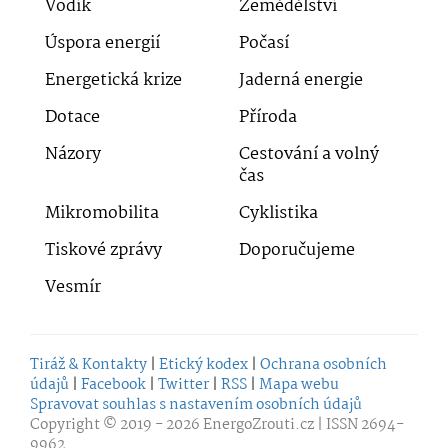
Vodík
Zemědělství
Úspora energií
Počasí
Energetická krize
Jaderná energie
Dotace
Příroda
Názory
Cestování a volný
čas
Mikromobilita
Cyklistika
Tiskové zprávy
Doporučujeme
Vesmír
Tiráž & Kontakty
|
Etický kodex
|
Ochrana osobních
údajů
|
Facebook
|
Twitter
|
RSS
|
Mapa webu
Spravovat souhlas s nastavením osobních údajů
Copyright © 2019 - 2026
EnergoZrouti.cz
| ISSN 2694-
9962