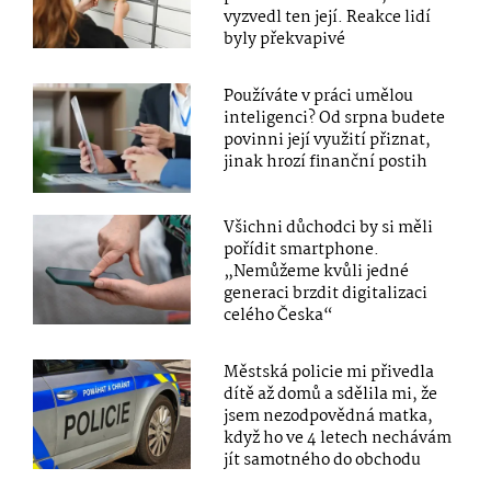
vyzvedl ten její. Reakce lidí
byly překvapivé
Používáte v práci umělou
inteligenci? Od srpna budete
povinni její využití přiznat,
jinak hrozí finanční postih
Všichni důchodci by si měli
pořídit smartphone.
„Nemůžeme kvůli jedné
generaci brzdit digitalizaci
celého Česka“
Městská policie mi přivedla
dítě až domů a sdělila mi, že
jsem nezodpovědná matka,
když ho ve 4 letech nechávám
jít samotného do obchodu