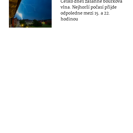
Česko dnes zasáhne bouřková
vlna. Nejhorší počasí přijde
odpoledne mezi 15. a 22.
hodinou