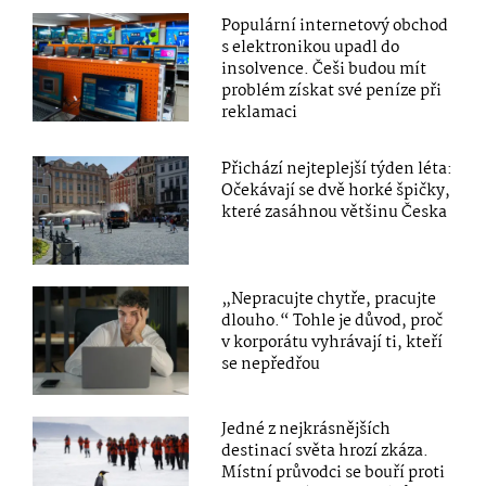
Populární internetový obchod
s elektronikou upadl do
insolvence. Češi budou mít
problém získat své peníze při
reklamaci
Přichází nejteplejší týden léta:
Očekávají se dvě horké špičky,
které zasáhnou většinu Česka
„Nepracujte chytře, pracujte
dlouho.“ Tohle je důvod, proč
v korporátu vyhrávají ti, kteří
se nepředřou
Jedné z nejkrásnějších
destinací světa hrozí zkáza.
Místní průvodci se bouří proti