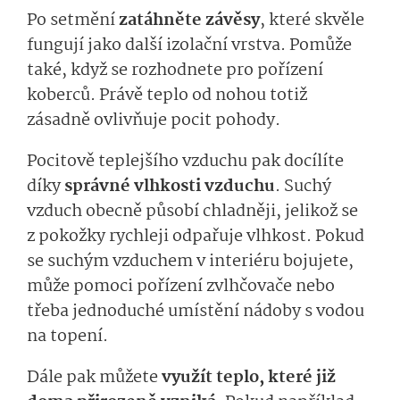
Po setmění
zatáhněte závěsy
, které skvěle
fungují jako další izolační vrstva. Pomůže
také, když se rozhodnete pro pořízení
koberců. Právě teplo od nohou totiž
zásadně ovlivňuje pocit pohody.
Pocitově teplejšího vzduchu pak docílíte
díky
správné vlhkosti vzduchu
. Suchý
vzduch obecně působí chladněji, jelikož se
z pokožky rychleji odpařuje vlhkost. Pokud
se suchým vzduchem v interiéru bojujete,
může pomoci pořízení zvlhčovače nebo
třeba jednoduché umístění nádoby s vodou
na topení.
Dále pak můžete
využít teplo, které již