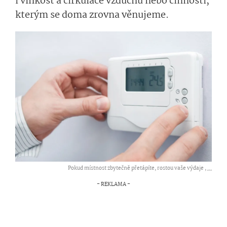
i vlhkost a cirkulace vzduchu nebo činnosti,
kterým se doma zrovna věnujeme.
Pokud místnost zbytečně přetápíte, rostou vaše výdaje ,
...