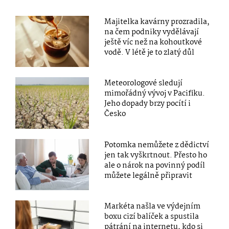
Majitelka kavárny prozradila,
na čem podniky vydělávají
ještě víc než na kohoutkové
vodě. V létě je to zlatý důl
Meteorologové sledují
mimořádný vývoj v Pacifiku.
Jeho dopady brzy pocítí i
Česko
Potomka nemůžete z dědictví
jen tak vyškrtnout. Přesto ho
ale o nárok na povinný podíl
můžete legálně připravit
Markéta našla ve výdejním
boxu cizí balíček a spustila
pátrání na internetu, kdo si