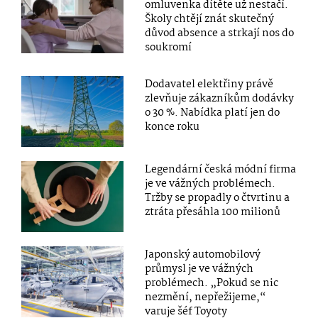
omluvenka dítěte už nestačí.
Školy chtějí znát skutečný
důvod absence a strkají nos do
soukromí
Dodavatel elektřiny právě
zlevňuje zákazníkům dodávky
o 30 %. Nabídka platí jen do
konce roku
Legendární česká módní firma
je ve vážných problémech.
Tržby se propadly o čtvrtinu a
ztráta přesáhla 100 milionů
Japonský automobilový
průmysl je ve vážných
problémech. „Pokud se nic
nezmění, nepřežijeme,“
varuje šéf Toyoty