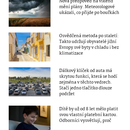
Nová předpověď na víkend
mění plány. Meteorologové
ukázali, co přijde po bouřkách
Osvědčená metoda po staletí:
Takto udržují obyvatelé jižní
Evropy své byty v chladu i bez
klimatizace
Dálkový klíček od auta má
skrytou funkci, která se hodí
zejména v těchto vedrech.
Stačí jedno tlačítko dlouze
podržet
Dítě by už od 8 let mělo platit
svou vlastní platební kartou.
Odborníci vysvětlují, proč