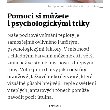
Nezapomeňte na důkladné utěsnění oken ,
...
Pomoci si můžete
i psychologickými triky
Naše pocitové vnímání teploty je
samozřejmě ovlivněno i určitými
psychologickými faktory. V místnosti
s chladnými barvami můžeme cítit větší
zimu než ve stejné místnosti s hřejivými
tóny. Volte proto barvy jako
odstíny
oranžové, béžové nebo červené
, které
vizuálně působí hřejivěji. Teplé osvětlení
v teplých jantarových tónech pomůže
navodit pocit útulna.