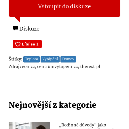
Vstoupit do diskuze
Diskuze
Štítky:
Teplota
Vytápění
Domov
Zdroj:
eon.cz, centrumvytapeni.cz, therest.pl
Nejnovější z kategorie
„Rodinné důvody“ jako