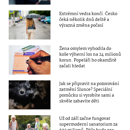
Extrémní vedra končí. Česko
čeká několik dnů deště a
výrazná změna počasí
Žena omylem vyhodila do
koše výherní los na 24 milionů
korun. Popeláři ho okamžitě
začali hledat
Jak se připravit na pozorování
zatmění Slunce? Speciální
pomůcku si vyrobíte sami a
skvěle zabavíte děti
Už od září začne fungovat
supermoderní sanatorium za