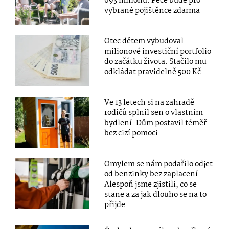
693 milionů. Péče bude pro
vybrané pojištěnce zdarma
Otec dětem vybudoval
milionové investiční portfolio
do začátku života. Stačilo mu
odkládat pravidelně 500 Kč
Ve 13 letech si na zahradě
rodičů splnil sen o vlastním
bydlení. Dům postavil téměř
bez cizí pomoci
Omylem se nám podařilo odjet
od benzinky bez zaplacení.
Alespoň jsme zjistili, co se
stane a za jak dlouho se na to
přijde