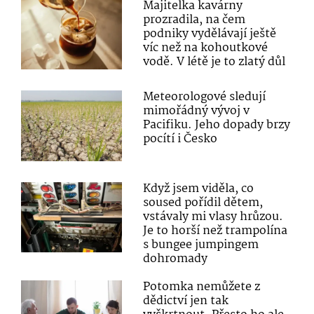
Majitelka kavárny
prozradila, na čem
podniky vydělávají ještě
víc než na kohoutkové
vodě. V létě je to zlatý důl
Meteorologové sledují
mimořádný vývoj v
Pacifiku. Jeho dopady brzy
pocítí i Česko
Když jsem viděla, co
soused pořídil dětem,
vstávaly mi vlasy hrůzou.
Je to horší než trampolína
s bungee jumpingem
dohromady
Potomka nemůžete z
dědictví jen tak