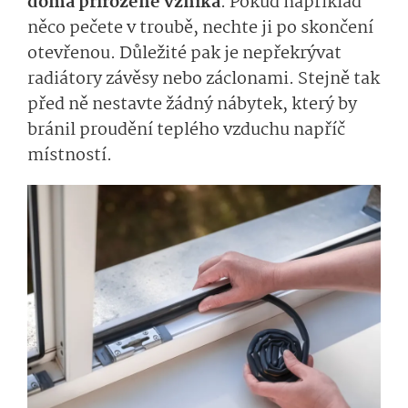
doma přirozeně vzniká
. Pokud například
něco pečete v troubě, nechte ji po skončení
otevřenou. Důležité pak je nepřekrývat
radiátory závěsy nebo záclonami. Stejně tak
před ně nestavte žádný nábytek, který by
bránil proudění teplého vzduchu napříč
místností.