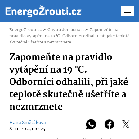
Toggl
navig
EnergoZrouti.cz
»
Chytrá domácnost
»
Zapomeňte na
pravidlo vytápění na 19 °C. Odborníci odhalili, při jaké teplotě
skutečně ušetříte a nezmrznete
Zapomeňte na pravidlo
vytápění na 19 °C.
Odborníci odhalili, při jaké
teplotě skutečně ušetříte a
nezmrznete
Hana Smětáková
8. 11. 2025 ▪ 10:25