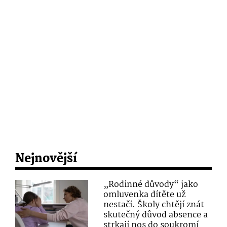
Nejnovější
„Rodinné důvody“ jako
omluvenka dítěte už
nestačí. Školy chtějí znát
skutečný důvod absence a
strkají nos do soukromí