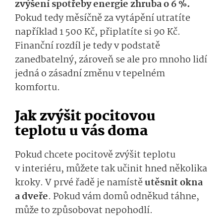
zvýšení spotřeby energie zhruba o 6 %.
Pokud tedy měsíčně za vytápění utratíte
například 1 500 Kč, připlatíte si 90 Kč.
Finanční rozdíl je tedy v podstatě
zanedbatelný, zároveň se ale pro mnoho lidí
jedná o zásadní změnu v tepelném
komfortu.
Jak zvýšit pocitovou
teplotu u vás doma
Pokud chcete pocitově zvýšit teplotu
v interiéru, můžete tak učinit hned několika
kroky. V prvé řadě je namístě
utěsnit okna
a dveře
. Pokud vám domů odněkud táhne,
může to způsobovat nepohodlí.