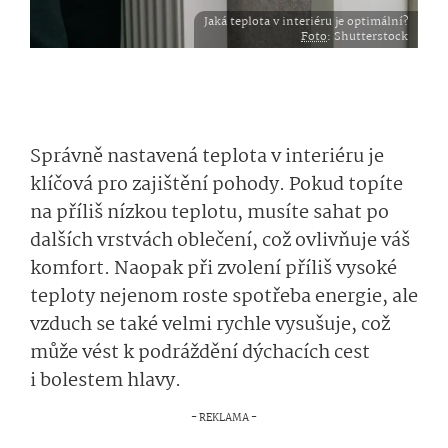
Jaká teplota v interiéru je optimální?
Foto
: Shutterstock
Správně nastavená teplota v interiéru je
klíčová pro zajištění pohody. Pokud topíte
na příliš nízkou teplotu, musíte sahat po
dalších vrstvách oblečení, což ovlivňuje váš
komfort. Naopak při zvolení příliš vysoké
teploty nejenom roste spotřeba energie, ale
vzduch se také velmi rychle vysušuje, což
může vést k podráždění dýchacích cest
i bolestem hlavy.