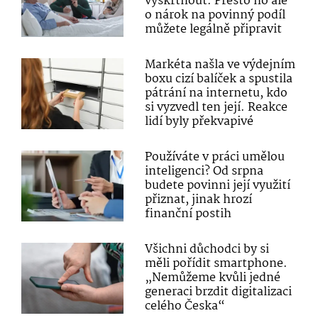
vyškrtnout. Přesto ho ale
o nárok na povinný podíl
můžete legálně připravit
Markéta našla ve výdejním
boxu cizí balíček a spustila
pátrání na internetu, kdo
si vyzvedl ten její. Reakce
lidí byly překvapivé
Používáte v práci umělou
inteligenci? Od srpna
budete povinni její využití
přiznat, jinak hrozí
finanční postih
Všichni důchodci by si
měli pořídit smartphone.
„Nemůžeme kvůli jedné
generaci brzdit digitalizaci
celého Česka“