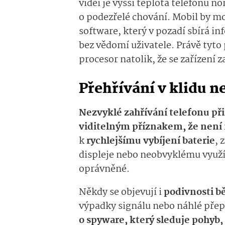
videí je vyšší teplota telefonu n
o podezřelé chování. Mobil by m
software, který v pozadí sbírá in
bez vědomí uživatele. Právě tyt
procesor natolik, že se zařízení z
Přehřívání v klidu n
Nezvyklé zahřívání telefonu p
viditelným příznakem, že není
k
rychlejšímu vybíjení baterie
, 
displeje nebo neobvyklému využív
oprávněné.
Někdy se objevují i
podivnosti 
výpadky signálu nebo náhlé pře
o spyware, který sleduje pohyb