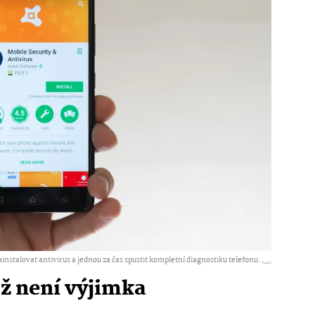
instalovat antivirus a jednou za čas spustit kompletní diagnostiku telefonu. ,
...
už není výjimka