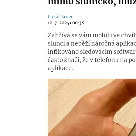
mimo sluníčko, můž
Lukáš Srnec
12. 7. 2025 ▪ 00:38
Zahřívá se vám mobil i ve chví
slunci a neběží náročná aplikac
infikováno sledovacím softwar
často značí, že v telefonu na p
aplikace.