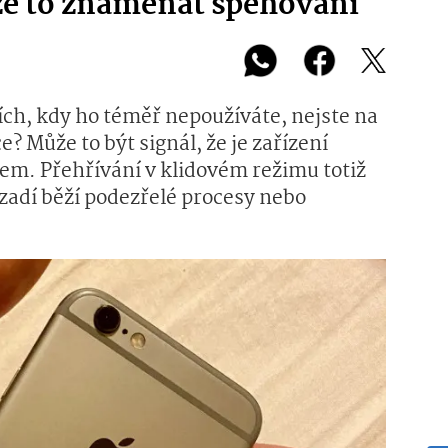
e to znamenat špehování
lích, kdy ho téměř nepoužíváte, nejste na
e? Může to být signál, že je zařízení
em. Přehřívání v klidovém režimu totiž
ozadí běží podezřelé procesy nebo