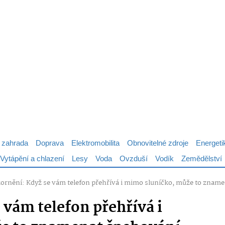
 zahrada
Doprava
Elektromobilita
Obnovitelné zdroje
Energeti
Vytápění a chlazení
Lesy
Voda
Ovzduší
Vodík
Zemědělství
ornění: Když se vám telefon přehřívá i mimo sluníčko, může to znam
 vám telefon přehřívá i