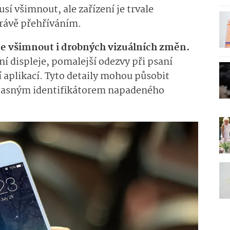
sí všimnout, ale zařízení je trvale
právě přehříváním.
te všimnout i drobných vizuálních změn.
 displeje, pomalejší odezvy při psaní
aplikací. Tyto detaily mohou působit
jasným identifikátorem napadeného