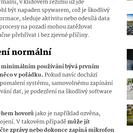
ormální, v klidovém režimu už jde
ohl být napaden spywarem, což je škodlivý
formace, sleduje aktivitu nebo odesílá data
o procesy na pozadí mohou zatěžovat
ačne přehřívat i bez zjevné příčiny.
ení normální
ři minimálním používání bývá prvním
 něco v pořádku.
Pokud navíc dochází
zpomalení systému, samovolnému zapínání
ání dat, je podezření na škodlivý software
během hovorů
jako je například ozvěna,
pojení. V takovém případě
může jít
, čte zprávy nebo dokonce zapíná mikrofon