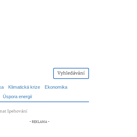
Vyhledávání
ka
Klimatická krize
Ekonomika
Úspora energií
enat špehování