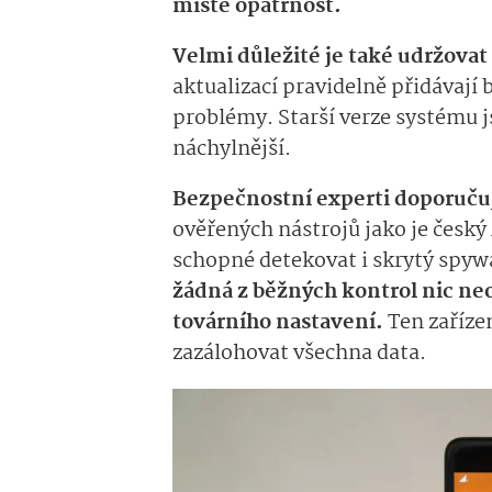
místě opatrnost.
Velmi důležité je také udržovat
aktualizací pravidelně přidávají
problémy. Starší verze systém
náchylnější.
Bezpečnostní experti doporučuj
ověřených nástrojů jako je český
schopné detekovat i skrytý spyw
žádná z běžných kontrol nic neo
továrního nastavení.
Ten zařízen
zazálohovat všechna data.