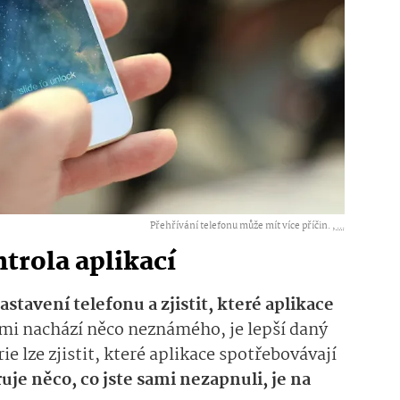
Přehřívání telefonu může mít více příčin. ,
...
ntrola aplikací
astavení telefonu a zjistit, které aplikace
mi nachází něco neznámého, je lepší daný
ie lze zjistit, které aplikace spotřebovávají
je něco, co jste sami nezapnuli, je na