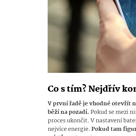
Co s tím? Nejdřív ko
V první řadě je vhodné otevřít n
běží na pozadí.
Pokud se mezi ni
proces ukončit. V nastavení bater
nejvíce energie.
Pokud tam figuru