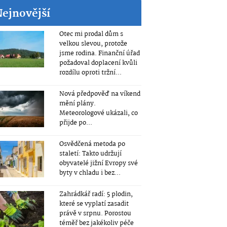
Nejnovější
Otec mi prodal dům s
velkou slevou, protože
jsme rodina. Finanční úřad
požadoval doplacení kvůli
rozdílu oproti tržní...
Nová předpověď na víkend
mění plány.
Meteorologové ukázali, co
přijde po...
Osvědčená metoda po
staletí: Takto udržují
obyvatelé jižní Evropy své
byty v chladu i bez...
Zahrádkář radí: 5 plodin,
které se vyplatí zasadit
právě v srpnu. Porostou
téměř bez jakékoliv péče