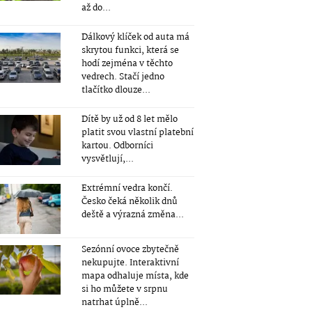
až do...
Dálkový klíček od auta má
skrytou funkci, která se
hodí zejména v těchto
vedrech. Stačí jedno
tlačítko dlouze...
Dítě by už od 8 let mělo
platit svou vlastní platební
kartou. Odborníci
vysvětlují,...
Extrémní vedra končí.
Česko čeká několik dnů
deště a výrazná změna...
Sezónní ovoce zbytečně
nekupujte. Interaktivní
mapa odhaluje místa, kde
si ho můžete v srpnu
natrhat úplně...