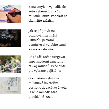
Žena omylem vyhodila do
koše výherní los na 24
milionů korun. Popeláři ho
okamžitě začali...
Jak se připravit na
pozorování zatmění
Slunce? Speciální
pomůcku si vyrobíte sami
a skvěle zabavíte...
Už od září začne fungovat
supermoderní sanatorium
za 693 milionů. Péče bude
pro vybrané pojištěnce...
Otec dětem vybudoval
milionové investiční
portfolio do začátku života.
Stačilo mu odkládat
pravidelně 500...