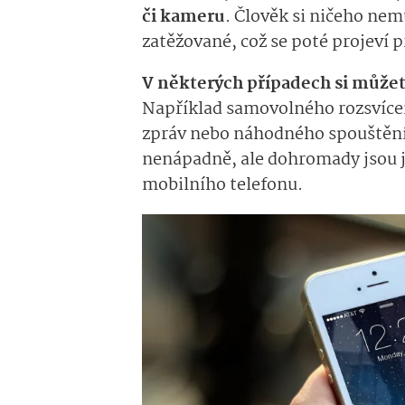
či kameru
. Člověk si ničeho nemu
zatěžované, což se poté projeví 
V některých případech si může
Například samovolného rozsvícení
zpráv nebo náhodného spouštění 
nenápadně, ale dohromady jsou 
mobilního telefonu.