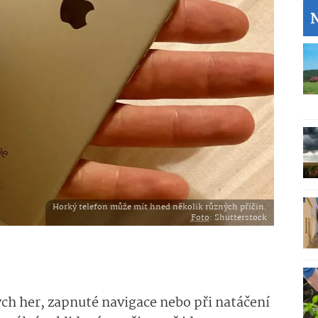
Horký telefon může mít hned několik různých příčin.
Foto
: Shutterstock
ch her, zapnuté navigace nebo při natáčení