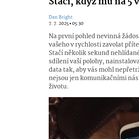
Stačí, když mu na 5 v
Dan Bright
7. 7. 2025 ▪ 05:30
Na první pohled nevinná žádost
vašeho v rychlosti zavolat pří
Stačí několik sekund nehlídané
sdílení vaší polohy, nainstalo
data tak, aby vás mohl nepřetr
nejsou jen komunikačními nást
životu.