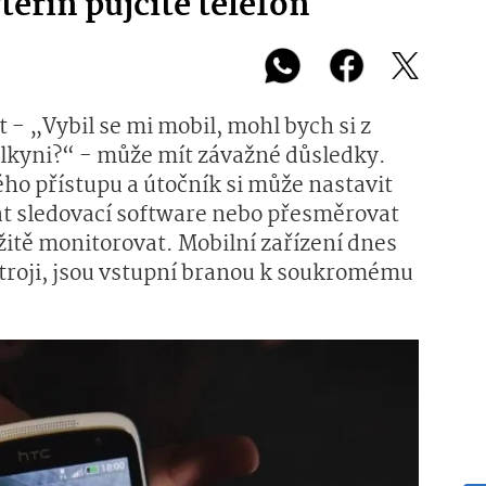
teřin půjčíte telefon
 - „Vybil se mi mobil, mohl bych si z
telkyni?“ - může mít závažné důsledky.
ho přístupu a útočník si může nastavit
vat sledovací software nebo přesměrovat
žitě monitorovat. Mobilní zařízení dnes
roji, jsou vstupní branou k soukromému