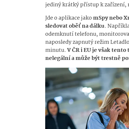
jediný krátký přístup k zařízení
Jde o aplikace jako
mSpy nebo X
sledovat oběť na dálku
. Napříkl
odemknutí telefonu, monitorovat
naposledy zapnutý režim Letadlo.
minutu.
V ČR i EU je však tento
nelegální a může být trestně po