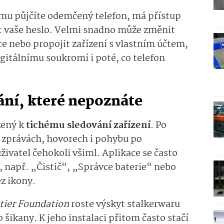
mu půjčíte odemčený telefon, má přístup
t vaše heslo. Velmi snadno může změnit
ce nebo propojit zařízení s vlastním účtem,
igitálnímu soukromí i poté, co telefon
ání, které nepoznáte
žený k
tichému sledování zařízení
. Po
e, zprávách, hovorech i pohybu po
uživatel čehokoli všiml. Aplikace se často
 např. „Čistič“, „Správce baterie“ nebo
ez ikony.
tier Foundation
roste výskyt stalkerwaru
šikany. K jeho instalaci přitom často stačí