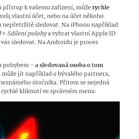
ká přístup k vašemu zařízení, může
rychle
svůj vlastní účet, nebo na účet někoho
 nepřetržitě sledovat. Na iPhonu například
d
>
Sdílení polohy
a vybrat vlastní Apple ID
vás sledovat. Na Androidu je proces
ým pohybem –
a sledovaná osoba o tom
k může jít například o bývalého partnera,
neznámého útočníka. Přitom se nejedná
n rychlé kliknutí ve správném menu.