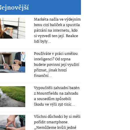
Nejnovější
Markéta našla ve výdejním
boxu cizí balíček a spustila
pátrání na internetu, kdo
si vyzvedl ten její. Reakce
lidí byly...
Používáte v práci umělou
inteligenci? Od srpna
budete povinni její využití
přiznat, jinak hrozí
finanční...
Vypouštěli zahradní bazén
z Mountfieldu na zahradu
a sousedům způsobili
škodu ve výši 150 tisíc...
Všichni důchodci by si měli
pořídit smartphone.
„Nemůžeme kvůli jedné