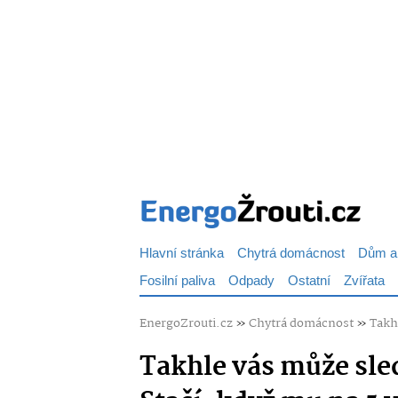
Hlavní stránka
Chytrá domácnost
Dům a
Fosilní paliva
Odpady
Ostatní
Zvířata
EnergoZrouti.cz
»
Chytrá domácnost
»
Takhl
Takhle vás může sled