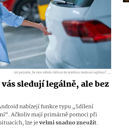
Jak poznáte, že vám někdo stáhnul do telefonu sledovací aplikaci? ,
...
vás sledují legálně, ale bez
ndroid nabízejí funkce typu „Sdílení
ní“. Ačkoliv mají primárně pomoci při
ituacích, lze je
velmi snadno zneužít
.