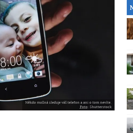
Někdo možná sleduje váš telefon a ani o tom nevíte.
Foto
: Shutterstock