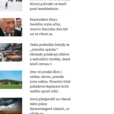
Místní průvodci se bouří
proti bezohledným...
Exprezident Klaus:
Nevěřím svým očím,
ministr Macinka chce být
asi se všemi za...
Vedra probudila šmejdy ze
„zimního spánku“.
Obchody prodávají ošklivé
a nefunkční výrobky, které
končí rovnou v...
Otec mi prodal dům s
velkou slevou, protože
jsme rodina. Finanční úřad
požadoval doplacení kvůli
rozdílu oproti tržní...
Nová předpověď na víkend
mění plány.
Meteorologové ukázali, co
přijde po...