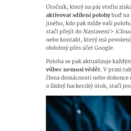
Útočník, který na pár vteřin zís
aktivovat sdílení polohy
buď na 
jiného, kdo pak může vaši polohu
stačí přejít do
Nastavení
>
iClou
nebo kontakt, který má povolení 
obdobný přes účet Google.
Poloha se pak aktualizuje každ
vůbec nemusí vědět
. V praxi ta
člena domácnosti nebo dokonce 
o žádný hackerský útok, stačí je