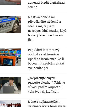
generaci brzdit digitalizaci
celého...
Městská policie mi
přivedla dítě až domů a
sdělila mi, že jsem
nezodpovědná matka, když
ho ve 4 letech nechávám
jít...
Populární internetový
obchod s elektronikou
upadl do insolvence. Češi
budou mít problém získat
své peníze při...
„Nepracujte chytře,
pracujte dlouho.“ Tohle je
důvod, proč v korporátu
vyhrávají ti, kteří se...
Jedné z nejkrásnějších
destinací světa hrozí zkáza.