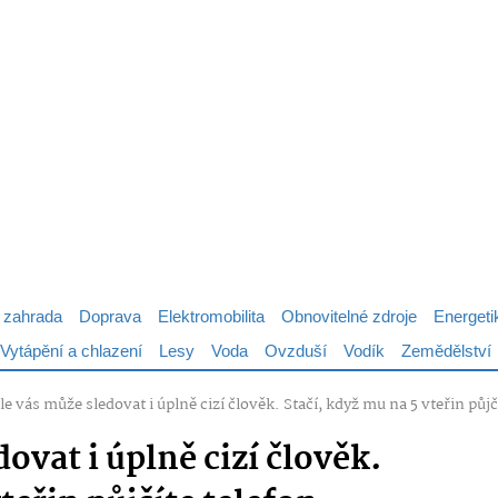
 zahrada
Doprava
Elektromobilita
Obnovitelné zdroje
Energeti
Vytápění a chlazení
Lesy
Voda
Ovzduší
Vodík
Zemědělství
e vás může sledovat i úplně cizí člověk. Stačí, když mu na 5 vteřin půjč
ovat i úplně cizí člověk.