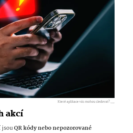
Které aplikace vás mohou sledovat? ,
...
h akcí
í jsou
QR kódy nebo nepozorované