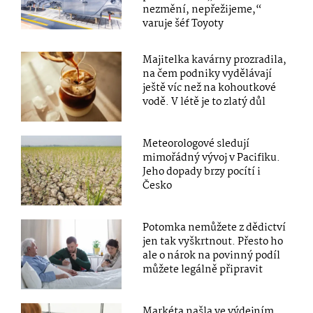
nezmění, nepřežijeme,“
varuje šéf Toyoty
Majitelka kavárny prozradila,
na čem podniky vydělávají
ještě víc než na kohoutkové
vodě. V létě je to zlatý důl
Meteorologové sledují
mimořádný vývoj v Pacifiku.
Jeho dopady brzy pocítí i
Česko
Potomka nemůžete z dědictví
jen tak vyškrtnout. Přesto ho
ale o nárok na povinný podíl
můžete legálně připravit
Markéta našla ve výdejním