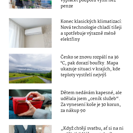
vyplácet podporu vyšší než
penze
Konec klasických klimatizací:
Nová technologie chladí tišeji
a spotřebuje výrazně méně
elektřiny
Česko se znovu rozpálí na 36
°C, pak dorazí bouřky. Mapa
ukazuje situaci v krajích, kde
teploty vystřelí nejvýš
Dětem nedávám kapesné, ale
udělala jsem „ceník služeb“.
Za vynesení koše je 30 korun,
za nákup 90
„Když chtějí svatbu, ať si na ni