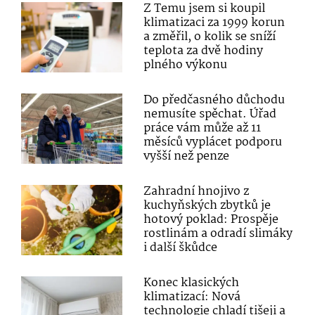
Z Temu jsem si koupil
klimatizaci za 1999 korun
a změřil, o kolik se sníží
teplota za dvě hodiny
plného výkonu
Do předčasného důchodu
nemusíte spěchat. Úřad
práce vám může až 11
měsíců vyplácet podporu
vyšší než penze
Zahradní hnojivo z
kuchyňských zbytků je
hotový poklad: Prospěje
rostlinám a odradí slimáky
i další škůdce
Konec klasických
klimatizací: Nová
technologie chladí tišeji a