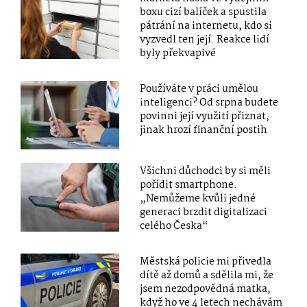
boxu cizí balíček a spustila
pátrání na internetu, kdo si
vyzvedl ten její. Reakce lidí
byly překvapivé
Používáte v práci umělou
inteligenci? Od srpna budete
povinni její využití přiznat,
jinak hrozí finanční postih
Všichni důchodci by si měli
pořídit smartphone.
„Nemůžeme kvůli jedné
generaci brzdit digitalizaci
celého Česka“
Městská policie mi přivedla
dítě až domů a sdělila mi, že
jsem nezodpovědná matka,
když ho ve 4 letech nechávám