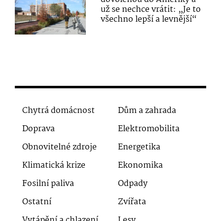
už se nechce vrátit: „Je to
všechno lepší a levnější“
Chytrá domácnost
Dům a zahrada
Doprava
Elektromobilita
Obnovitelné zdroje
Energetika
Klimatická krize
Ekonomika
Fosilní paliva
Odpady
Ostatní
Zvířata
Vytápění a chlazení
Lesy