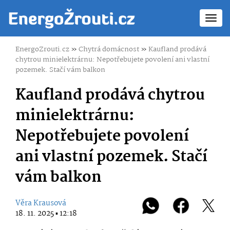
Toggl
navig
EnergoZrouti.cz
»
Chytrá domácnost
»
Kaufland prodává
chytrou minielektrárnu: Nepotřebujete povolení ani vlastní
pozemek. Stačí vám balkon
Kaufland prodává chytrou
minielektrárnu:
Nepotřebujete povolení
ani vlastní pozemek. Stačí
vám balkon
Věra Krausová
18. 11. 2025 ▪ 12:18