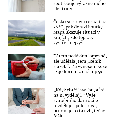
spotřebuje výrazně méně
elektřiny
Česko se znovu rozpálí na
36 °C, pak dorazí bouřky.
Mapa ukazuje situaci v
krajích, kde teploty
vystřelí nejvýš
Dětem nedávám kapesné,
ale udělala jsem „ceník
služeb“. Za vynesení koše
je 30 korun, za nákup 90
„Když chtějí svatbu, ať si
na ni vydělají.“ Výše
svatebního daru stále
rozděluje společnost,
přitom je to tak zbytečné
řešit