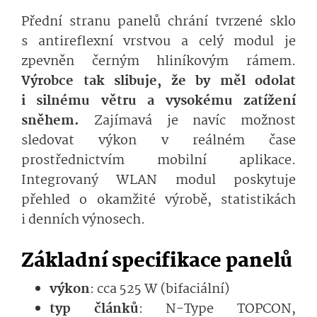
Přední stranu panelů chrání tvrzené sklo
s antireflexní vrstvou a celý modul je
zpevněn černým hliníkovým rámem.
Výrobce tak slibuje, že by měl odolat
i silnému větru a vysokému zatížení
sněhem.
Zajímavá je navíc možnost
sledovat výkon v reálném čase
prostřednictvím mobilní aplikace.
Integrovaný WLAN modul poskytuje
přehled o okamžité výrobě, statistikách
i denních výnosech.
Základní specifikace panelů
výkon
: cca 525 W (bifaciální)
typ článků
: N-Type TOPCON,