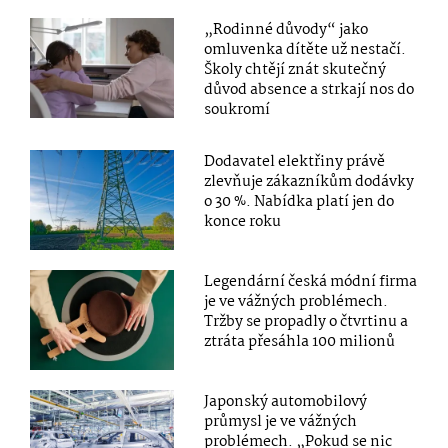
„Rodinné důvody“ jako
omluvenka dítěte už nestačí.
Školy chtějí znát skutečný
důvod absence a strkají nos do
soukromí
Dodavatel elektřiny právě
zlevňuje zákazníkům dodávky
o 30 %. Nabídka platí jen do
konce roku
Legendární česká módní firma
je ve vážných problémech.
Tržby se propadly o čtvrtinu a
ztráta přesáhla 100 milionů
Japonský automobilový
průmysl je ve vážných
problémech. „Pokud se nic