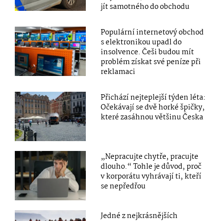
jít samotného do obchodu
Populární internetový obchod
s elektronikou upadl do
insolvence. Češi budou mít
problém získat své peníze při
reklamaci
Přichází nejteplejší týden léta:
Očekávají se dvě horké špičky,
které zasáhnou většinu Česka
„Nepracujte chytře, pracujte
dlouho.“ Tohle je důvod, proč
v korporátu vyhrávají ti, kteří
se nepředřou
Jedné z nejkrásnějších