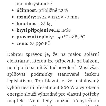
monokrystalické
účinnost
: přibližně 22 %
rozměry
: 1722 × 1134 × 30 mm
hmotnost
: 24 kg
krytí připojení MC4
: IP68
provozní teploty
: –40 °C až 85 °C
cena:
24 990 Kč
Dobrou zprávou je, že na malou solární
elektrárnu, kterou lze připevnit na balkon,
není potřeba mít žádné povolení. Musí však
splňovat podmínky stanovené českou
legislativou. Tou hlavní je, že instalovaný
výkon nesmí přesáhnout 800 W a vyrobená
energie slouží výhradně pro vlastní potřeby
majitele. Není tedy možné přebytečnou