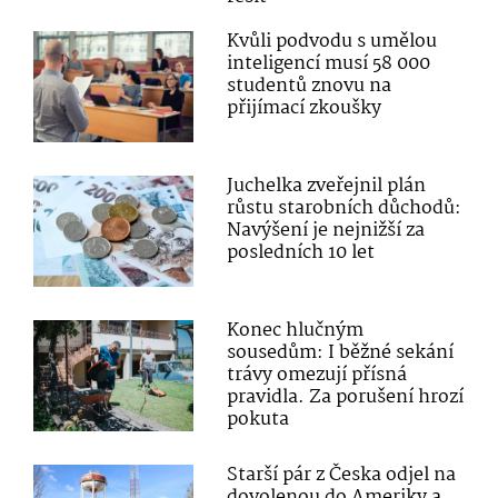
Kvůli podvodu s umělou
inteligencí musí 58 000
studentů znovu na
přijímací zkoušky
Juchelka zveřejnil plán
růstu starobních důchodů:
Navýšení je nejnižší za
posledních 10 let
Konec hlučným
sousedům: I běžné sekání
trávy omezují přísná
pravidla. Za porušení hrozí
pokuta
Starší pár z Česka odjel na
dovolenou do Ameriky a