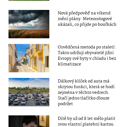
Nová předpověď na víkend
mění plány. Meteorologové
ukázali, co přijde po bouřkách
Osvědčená metoda po staletí:
Takto udržují obyvatelé jižní
Evropy své byty v chladu i bez
klimatizace
Dálkový klíček od auta má
skrytou funkci, která se hodí
zejména v těchto vedrech.
Stačí jedno tlačítko dlouze
podržet
Dítě by už od 8 let mělo platit
svou vlastní platební kartou.