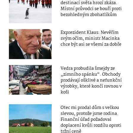
destinací světa hrozí zkáza.
Místní průvodci se bouří proti
bezohledným zbohatlíkům
Exprezident Klaus: Nevěřím
svým očím, ministr Macinka
chce být asi se všemi za dobře
Vedra probudila šmejdy ze
„zimního spánku“. Obchody
prodávají ošklivé a nefunkční
výrobky, které končí rovnou v
koši
Otec mi prodal dům s velkou
slevou, protože jsme rodina.
Finanční úřad požadoval
doplacení kvůli rozdílu oproti
tržní ceně