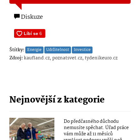
Diskuze
Štítky:
Energie
Udržitelnost
Investice
Zdroj:
kaufland.cz, poznatsvet.cz, tydenikeuro.cz
Nejnovější z kategorie
Do předčasného důchodu
nemusíte spěchat. Úřad práce
vám může až 11 měsíců