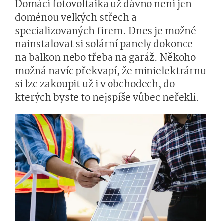
Domácí fotovoltaika už dávno není jen
doménou velkých střech a
specializovaných firem. Dnes je možné
nainstalovat si solární panely dokonce
na balkon nebo třeba na garáž. Někoho
možná navíc překvapí, že minielektrárnu
si lze zakoupit už i v obchodech, do
kterých byste to nejspíše vůbec neřekli.