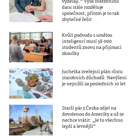
vydělají.“ Výše svatebního
daru stále rozděluje
společnost, přitom je to tak
zbytečné řešit
Kvůli podvodu s umělou
inteligencí musí 58 000
studentů znovu na přijímací
zkoušky
Juchelka zveřejnil plán růstu
starobních důchodů: Navýšení
je nejnižší za posledních 10 let
Starší pár z Česka odjel na
dovolenou do Ameriky a už se
nechce vrátit: „Je to všechno
lepší a levnější“