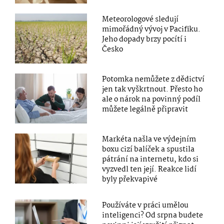
Meteorologové sledují
mimořádný vývoj v Pacifiku.
Jeho dopady brzy pocítí i
Česko
Potomka nemůžete z dědictví
jen tak vyškrtnout. Přesto ho
ale o nárok na povinný podíl
můžete legálně připravit
Markéta našla ve výdejním
boxu cizí balíček a spustila
pátrání na internetu, kdo si
vyzvedl ten její. Reakce lidí
byly překvapivé
Používáte v práci umělou
inteligenci? Od srpna budete