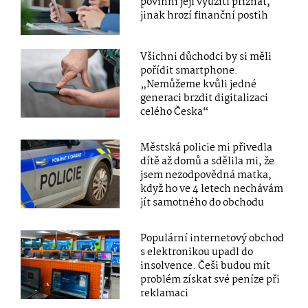
povinni její využití přiznat,
jinak hrozí finanční postih
Všichni důchodci by si měli
pořídit smartphone.
„Nemůžeme kvůli jedné
generaci brzdit digitalizaci
celého Česka“
Městská policie mi přivedla
dítě až domů a sdělila mi, že
jsem nezodpovědná matka,
když ho ve 4 letech nechávám
jít samotného do obchodu
Populární internetový obchod
s elektronikou upadl do
insolvence. Češi budou mít
problém získat své peníze při
reklamaci