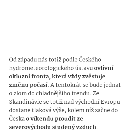
Od z
ápadu
nás totiž
podle Českého
hydrometeorolo­gického ústavu
ovlivní
okluzní fronta
, která
vždy
zvěs­tuje
změnu počasí
.
A t
en­tokrát se bude jednat
o zlom do chladnějšího trendu. Ze
Skandinávie se totiž nad východní Evropu
dostane tlaková výše, kolem níž začne do
Česka
o víkendu
prou­dit
ze
severový
chodu studený
vzduch­
.