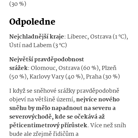
(30 %)
Odpoledne
Nejchladnější kraje
:
Liberec, Ostrava (1
°C
),
Ústí nad Labem (3
°C
)
Největší pravděpodobnost
srážek
:
Olomouc, Ostrava (60 %), Plzeň
(50 %), Karlovy Vary (40 %), Praha (
30 %)
I když se sněhové srážky
pravdě­podobně
objeví
na většině území,
nejvíce nového
sněhu by mělo napadnout na severu a
severovýchodě, kde se očekává až
pěticentimetr
ový přírůstek
.
Více než sníh
bude
ale zřejmě
řidičům a