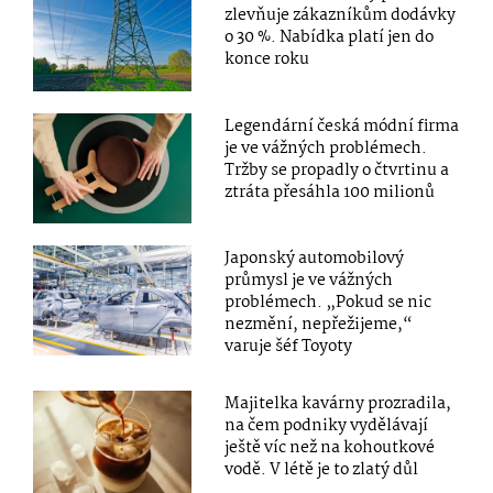
zlevňuje zákazníkům dodávky
o 30 %. Nabídka platí jen do
konce roku
Legendární česká módní firma
je ve vážných problémech.
Tržby se propadly o čtvrtinu a
ztráta přesáhla 100 milionů
Japonský automobilový
průmysl je ve vážných
problémech. „Pokud se nic
nezmění, nepřežijeme,“
varuje šéf Toyoty
Majitelka kavárny prozradila,
na čem podniky vydělávají
ještě víc než na kohoutkové
vodě. V létě je to zlatý důl