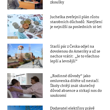
zkoušky
Juchelka zveřejnil plán růstu
starobních důchodů: Navýšení
je nejnižší za posledních 10 let
Starší pár z Česka odjel na
dovolenou do Ameriky a už se
nechce vrátit: „Je to všechno
lepší a levnější“
„Rodinné důvody“ jako
omluvenka dítěte už nestačí.
Školy chtějí znát skutečný
důvod absence a strkají nos do
soukromí
Dodavatel elektřiny právě