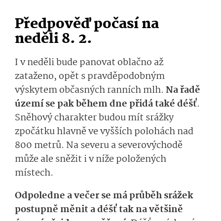
Předpověď počasí na
n
eděl
i
8. 2.
I
v
neděl
i bude panovat oblačno až
zataženo,
opět s pravděpodobným
výskytem občasných ranních mlh.
Na řadě
území se pak během dne přidá také déšť
.
Sněhový charakter budou mít srážky
zpočátku
hlav­ně
ve vyšších polohách nad
800 metrů
. Na severu a severovýchodě
může
ale
sněžit i v níže položených
místech.
Odpoledne a večer se má průběh srážek
postupně měnit a déšť tak na většině