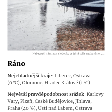
Nebezpečí námrazy a ledovky se ještě stále nezbavíme. ,
...
Ráno
Nejchladnější kraje
:
Liberec, Ostrava
(0
°C
), Olomouc, Hradec Králové (1
°C
)
Největší pravděpodobnost srážek
:
Karlovy
Vary, Plzeň, České Budějovice, Jihlava,
Praha
(40 %), Ústí nad Labem, Ostrava