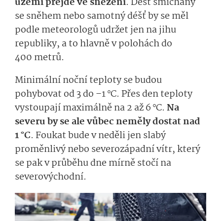
území přejde ve sněžení
. Déšť smíchaný
se sněhem nebo
samotný
déšť by se měl
podle meteorologů udržet jen na jihu
republiky, a to hlavně v polohách do
400 metrů.
Minimální noční teploty
se budou
pohybovat od 3 do –1 °C. Přes den teploty
vystoupají maximálně na 2 až 6
°C.
Na
severu by
se
ale vůbec
neměly dostat nad
1 °C
. Foukat bude v neděli
jen
sla­bý
proměnlivý nebo severozápadní vítr
, který
se pak v průběhu dne mírně stočí na
severovýchodní.