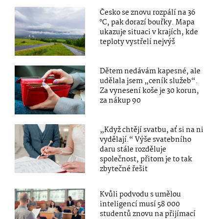
Česko se znovu rozpálí na 36
°C, pak dorazí bouřky. Mapa
ukazuje situaci v krajích, kde
teploty vystřelí nejvýš
Dětem nedávám kapesné, ale
udělala jsem „ceník služeb“.
Za vynesení koše je 30 korun,
za nákup 90
„Když chtějí svatbu, ať si na ni
vydělají.“ Výše svatebního
daru stále rozděluje
společnost, přitom je to tak
zbytečné řešit
Kvůli podvodu s umělou
inteligencí musí 58 000
studentů znovu na přijímací