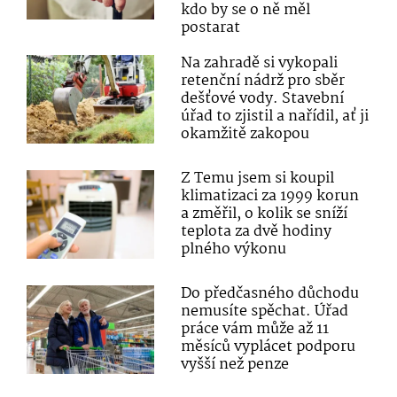
kdo by se o ně měl
postarat
Na zahradě si vykopali
retenční nádrž pro sběr
dešťové vody. Stavební
úřad to zjistil a nařídil, ať ji
okamžitě zakopou
Z Temu jsem si koupil
klimatizaci za 1999 korun
a změřil, o kolik se sníží
teplota za dvě hodiny
plného výkonu
Do předčasného důchodu
nemusíte spěchat. Úřad
práce vám může až 11
měsíců vyplácet podporu
vyšší než penze