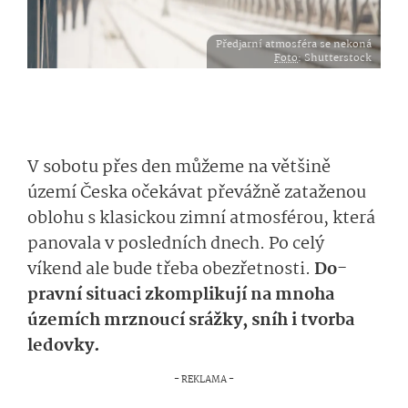
Předjarní atmosféra se nekoná
Foto
: Shutterstock
V sobotu přes den můžeme na většině
území Česka očekávat převážně zataženou
oblohu
s
klasic­kou zimní atmosfér
ou
, která
panovala v posledních dnech.
Po celý
víkend ale bude třeba obezřetnosti.
D
o­
pravní situaci zkomplikují na mnoha
územích mrznoucí srážky, sníh i tvorba
ledovky.