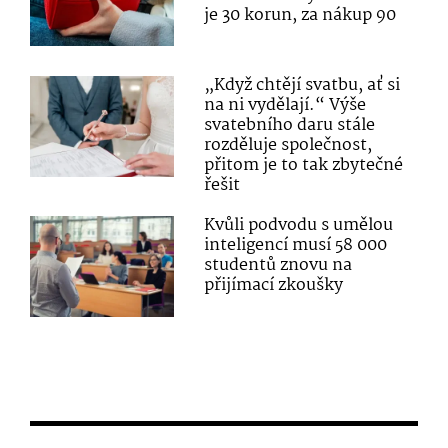
je 30 korun, za nákup 90
„Když chtějí svatbu, ať si
na ni vydělají.“ Výše
svatebního daru stále
rozděluje společnost,
přitom je to tak zbytečné
řešit
Kvůli podvodu s umělou
inteligencí musí 58 000
studentů znovu na
přijímací zkoušky