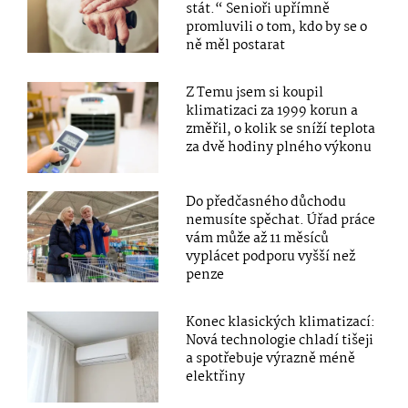
stát.“ Senioři upřímně
promluvili o tom, kdo by se o
ně měl postarat
Z Temu jsem si koupil
klimatizaci za 1999 korun a
změřil, o kolik se sníží teplota
za dvě hodiny plného výkonu
Do předčasného důchodu
nemusíte spěchat. Úřad práce
vám může až 11 měsíců
vyplácet podporu vyšší než
penze
Konec klasických klimatizací:
Nová technologie chladí tišeji
a spotřebuje výrazně méně
elektřiny