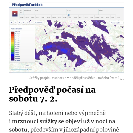
Srážky projdou v sobotu a v neděli přes většinu našeho území. ,
...
Předpověď počasí na
s
obot
u
7. 2.
Slabý déšť, m
rholení nebo výjimečně
i
mrznoucí srážky se objeví už v noci na
sobotu
, především v jihozápadní polovině