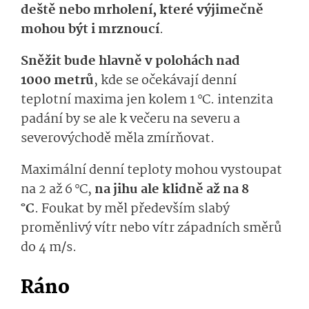
deště nebo
mrholení, které výjimečně
mohou být i mrznoucí
.
Sn
ěžit bude hlavně
v polohách nad
1000 metrů
, kde se očekávají denní
teplotní maxima jen kolem 1 °C.
intenzita
padání by se
ale
k veče­ru
na severu a
severovýchodě
mě­la
zmírňovat.
Maximální denní teploty mohou vystoupat
na 2 až 6 °C,
na jihu
ale klidně
až na
8
°C
.
Foukat by měl především slabý
proměnlivý vítr nebo vítr západních směrů
do 4 m/s.
Ráno