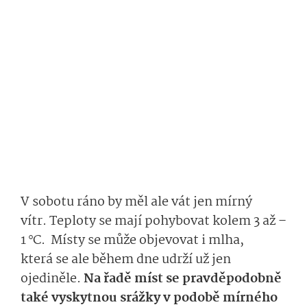
V sobotu ráno
by měl ale
vát
jen mírný
vít
r.
T
eploty se mají pohybovat kolem 3 až –
1 °C. M
ísty
se
může objevovat
i
mlha,
která
se ale během dne udrží už jen
ojediněle.
Na řadě míst se
pravděpodobně
také
vyskytnou­
srážky v podobě mírného