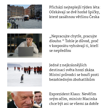
Přichází nejteplejší týden léta:
Očekávají se dvě horké špičky,
které zasáhnou většinu Česka
„Nepracujte chytře, pracujte
dlouho.“ Tohle je důvod, proč
v korporátu vyhrávají ti, kteří
se nepředřou
Jedné z nejkrásnějších
destinací světa hrozí zkáza.
Místní průvodci se bouří proti
bezohledným zbohatlíkům
Exprezident Klaus: Nevěřím
svým očím, ministr Macinka
chce být asi se všemi za dobře