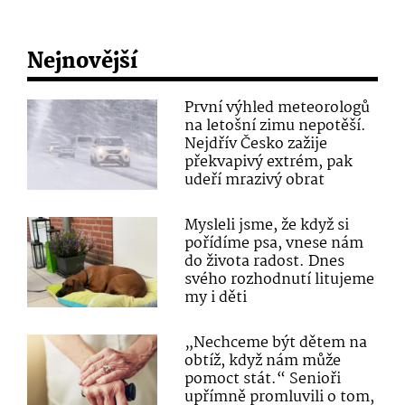
Nejnovější
První výhled meteorologů
na letošní zimu nepotěší.
Nejdřív Česko zažije
překvapivý extrém, pak
udeří mrazivý obrat
Mysleli jsme, že když si
pořídíme psa, vnese nám
do života radost. Dnes
svého rozhodnutí litujeme
my i děti
„Nechceme být dětem na
obtíž, když nám může
pomoct stát.“ Senioři
upřímně promluvili o tom,