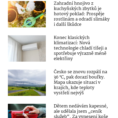
Zahradní hnojivo z
kuchyňských zbytků je
hotový poklad: Prospěje
rostlinám a odradí slimáky
i další škůdce
Konec klasických
klimatizací: Nová
technologie chladí tišeji a
spotřebuje výrazně méně
elektřiny
Česko se znovu rozpálí na
36 °C, pak dorazí bouřky.
Mapa ukazuje situaci v
krajích, kde teploty
vystřelí nejvýš
Dětem nedávám kapesné,
ale udělala jsem „ceník
služeb“. Za vynesení koše