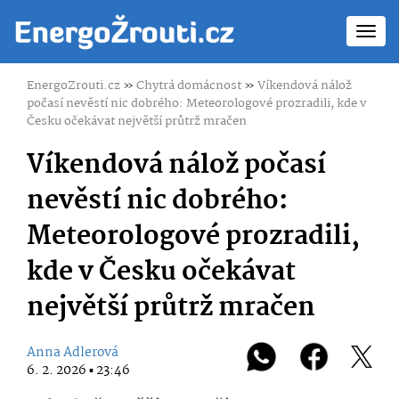
Toggl
navig
EnergoZrouti.cz
»
Chytrá domácnost
»
Víkendová nálož
počasí nevěstí nic dobrého: Meteorologové prozradili, kde v
Česku očekávat největší průtrž mračen
Víkendová nálož počasí
nevěstí nic dobrého:
Meteorologové prozradili,
kde v Česku očekávat
největší průtrž mračen
Anna Adlerová
6. 2. 2026 ▪ 23:46